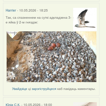
Harrier
- 10.05.2026 - 18:25
Так, са спазненнем на суткі адкладзена 3-
е яйка ў 2-м гняздзе:
Увайдзіце
ці
зарэгіструйцеся
каб пакідаць каментары.
Юлія С.К.
- 10.05.2026 - 18:00