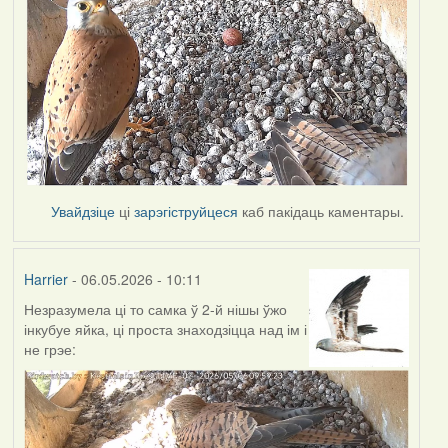
Увайдзіце
ці
зарэгіструйцеся
каб пакідаць каментары.
Harrier
- 06.05.2026 - 10:11
Незразумела ці то самка ў 2-й нішы ўжо
інкубуе яйка, ці проста знаходзіцца над ім і
не грэе: