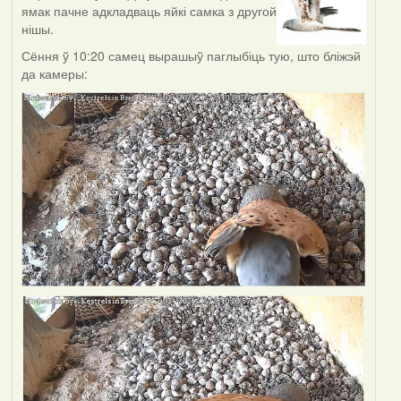
ямак пачне адкладваць яйкі самка з другой
нішы.
Сёння ў 10:20 самец вырашыў паглыбіць тую, што бліжэй
да камеры: