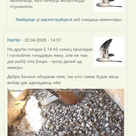
reply
птушаняты.
to
by
Увайдзіце
ці
зарэгіструйцеся
каб пакідаць каментары.
Burry
Harrier
- 22.04.2026 - 14:57
На другім гняздзе ў 14:42 самец прысядае
і паглыбляе гнездавую ямку, але не там,
дзе рабіў гэта ўчора - троху далей ад
камеры.
Добра бачныя абедзьве ямкі, так што самка будзе мець
выбар дзе адкладваць яйкі