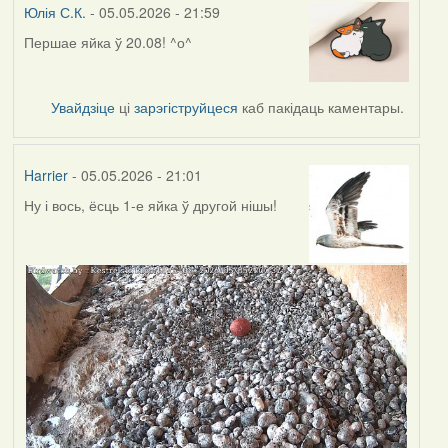
Юлія С.К.
- 05.05.2026 - 21:59
Першае яйка ў 20.08! ^о^
Увайдзіце
ці
зарэгіструйцеся
каб пакідаць каментары.
Harrier
- 05.05.2026 - 21:01
Ну і вось, ёсць 1-е яйка ў другой нішы!