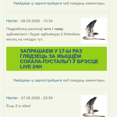
Feather
Увайдзіце
ці
зарэгіструйцеся
каб пакідаць каментары.
Harrier
- 08.05.2026 - 10:34
Падрабязна распісаў
што і
чаму
адбывалася і будзе адбывацца ў бліжэйшы
месяц на гнёздах тут:
ЗАПРАШАЕМ У 17-Ы РАЗ
ГЛЯДЗЕЦЬ ЗА ЖЫЦЦЁМ
СОКАЛА-ПУСТАЛЬГІ Ў БРЭСЦЕ
LIVE 24H
Увайдзіце
ці
зарэгіструйцеся
каб пакідаць каментары.
Harrier
- 07.05.2026 - 23:59
Ёсць 2-е яйка!