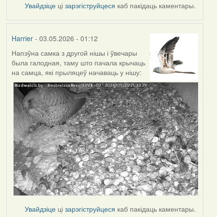
Увайдзіце
ці
зарэгіструйцеся
каб пакідаць каментары.
Harrier
- 03.05.2026 - 01:12
Напэўна самка з другой нішы і ўвечары
была галодная, таму што пачала крычаць
на самца, які прыляцеў начаваць у нішу:
Увайдзіце
ці
зарэгіструйцеся
каб пакідаць каментары.