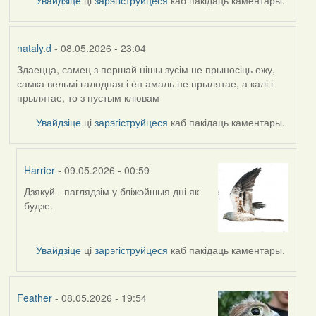
Увайдзіце
ці
зарэгіструйцеся
каб пакідаць каментары.
nataly.d
- 08.05.2026 - 23:04
Здаецца, самец з першай нішы зусім не прыносіць ежу,
самка вельмі галодная і ён амаль не прылятае, а калі і
прылятае, то з пустым клювам
Увайдзіце
ці
зарэгіструйцеся
каб пакідаць каментары.
Harrier
- 09.05.2026 - 00:59
Дзякуй - паглядзім у бліжэйшыя дні як
In
будзе.
reply
to
by
Увайдзіце
ці
зарэгіструйцеся
каб пакідаць каментары.
nataly.d
Feather
- 08.05.2026 - 19:54