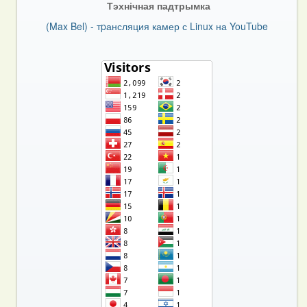
Тэхнічная падтрымка
(Max Bel) - тpансляция камер с Linux на YouTube