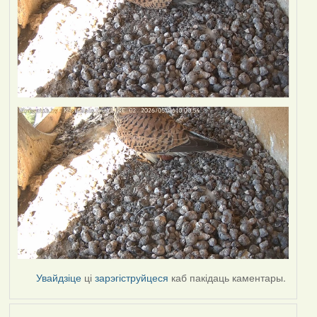
Увайдзіце
ці
зарэгіструйцеся
каб пакідаць каментары.