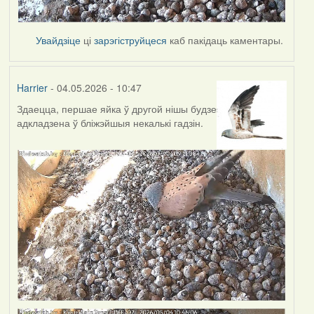
Увайдзіце
ці
зарэгіструйцеся
каб пакідаць каментары.
Harrier
- 04.05.2026 - 10:47
Здаецца, першае яйка ў другой нішы будзе
адкладзена ў бліжэйшыя некалькі гадзін.