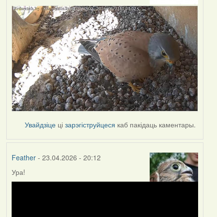
Увайдзіце
ці
зарэгіструйцеся
каб пакідаць каментары.
Feather
- 23.04.2026 - 20:12
Ура!