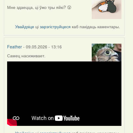
Мне здаецца, ці ўжо тры яйкі? 😮
Увайдзіце
ці
зарэгіструйцеся
каб пакідаць каментары.
Feather
- 09.05.2026 - 13:16
Самец насиживает.