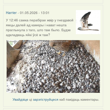
Harrier
- 01.05.2026 - 13:01
У 12:46 самка перабірае жвір у гнездавой
ямцы далей ад камеры і нават нешта
праглынула з таго, што там было. Будзе
адкладваць яйкі ўсё ж там?
Увайдзіце
ці
зарэгіструйцеся
каб пакідаць каментары.