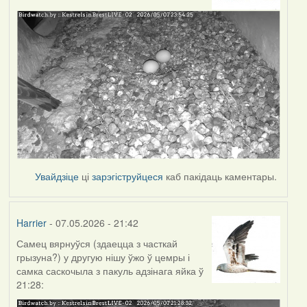
Увайдзіце
ці
зарэгіструйцеся
каб пакідаць каментары.
Harrier
- 07.05.2026 - 21:42
Самец вярнуўся (здаецца з часткай
грызуна?) у другую нішу ўжо ў цемры і
самка саскочыла з пакуль адзінага яйка ў
21:28: