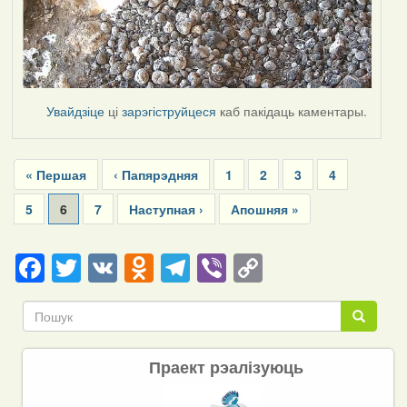
Увайдзіце
ці
зарэгіструйцеся
каб пакідаць каментары.
Pagination
First
« Першая
Previous
‹ Папярэдняя
Page
1
Page
2
Page
3
Page
4
page
page
Page
5
Current
6
Page
7
Next
Наступная ›
Last
Апошняя »
page
page
page
Facebook
Twitter
VK
Odnoklassniki
Telegram
Viber
Copy
Link
Пошук
Пошук
Праект рэалізуюць