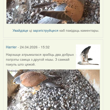
Увайдзіце
ці
зарэгіструйцеся
каб пакідаць каментары.
Harrier
- 24.04.2026 - 15:32
Нарэшце атрымалася зрабіць два добрых
патрэты самца з другой нішы. З самкай
пакуль што цяжэй.