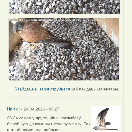
Увайдзіце
ці
зарэгіструйцеся
каб пакідаць каментары.
Harrier
- 24.04.2026 - 00:27
23-04 самец у другой нішы паглыбляў
бліжэйшую да камеры гнездавую ямку. Так
што абедзьве ямкі добрыя)