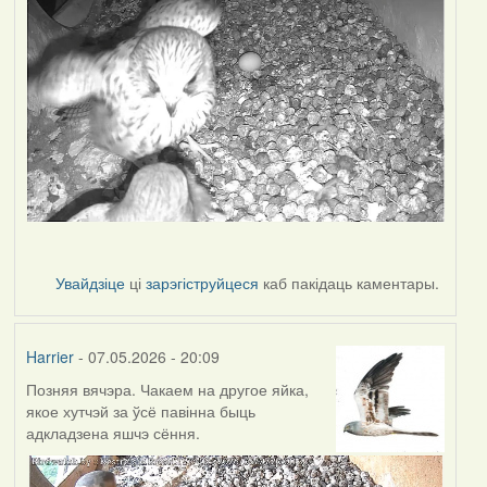
Увайдзіце
ці
зарэгіструйцеся
каб пакідаць каментары.
Harrier
- 07.05.2026 - 20:09
Позняя вячэра. Чакаем на другое яйка,
якое хутчэй за ўсё павінна быць
адкладзена яшчэ сёння.