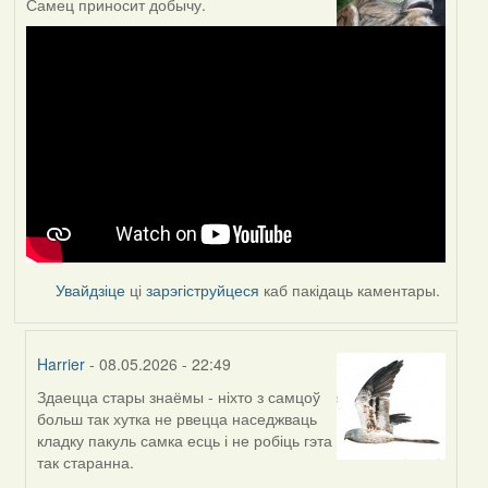
Самец приносит добычу.
Увайдзіце
ці
зарэгіструйцеся
каб пакідаць каментары.
Harrier
- 08.05.2026 - 22:49
Здаецца стары знаёмы - ніхто з самцоў
In
больш так хутка не рвецца наседжваць
reply
кладку пакуль самка есць і не робіць гэта
to
так старанна.
by