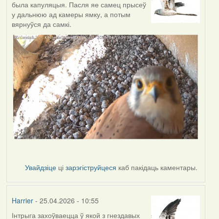
была капуляцыя. Пасля яе самец прысеў
у дальнюю ад камеры ямку, а потым
вярнуўся да самкі.
Увайдзіце
ці
зарэгіструйцеся
каб пакідаць каментары.
Harrier
- 25.04.2026 - 10:55
Інтрыга захоўваецца ў якой з гнездавых