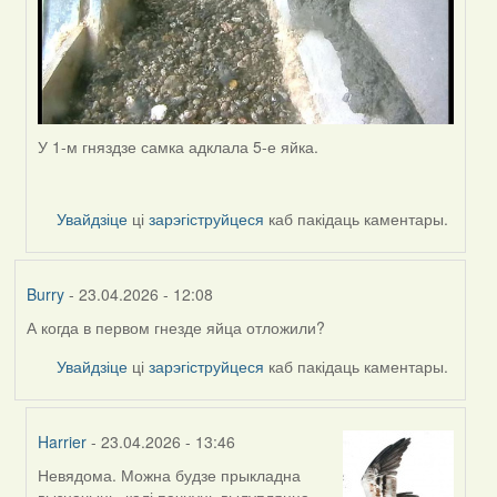
У 1-м гняздзе самка адклала 5-е яйка.
Увайдзіце
ці
зарэгіструйцеся
каб пакідаць каментары.
Burry
- 23.04.2026 - 12:08
А когда в первом гнезде яйца отложили?
Увайдзіце
ці
зарэгіструйцеся
каб пакідаць каментары.
Harrier
- 23.04.2026 - 13:46
Невядома. Можна будзе прыкладна
In
вызначыць, калі пачнуць вылупляцца