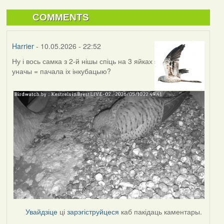
COMMENTS
Harrier
- 10.05.2026 - 22:52
Ну і вось самка з 2-й нішы спіць на 3 яйках
уначы = пачала іх інкубацыю?
Увайдзіце
ці
зарэгіструйцеся
каб пакідаць каментары.