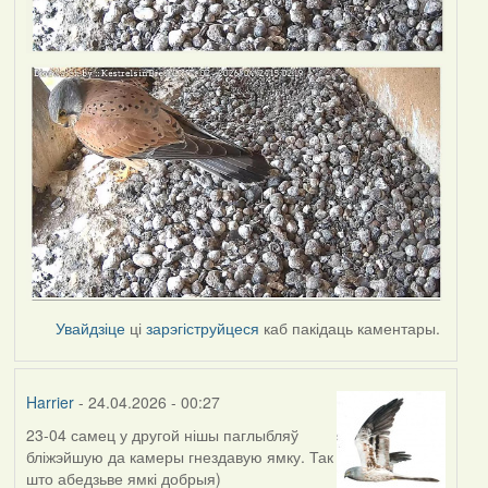
Увайдзіце
ці
зарэгіструйцеся
каб пакідаць каментары.
Harrier
- 24.04.2026 - 00:27
23-04 самец у другой нішы паглыбляў
бліжэйшую да камеры гнездавую ямку. Так
што абедзьве ямкі добрыя)