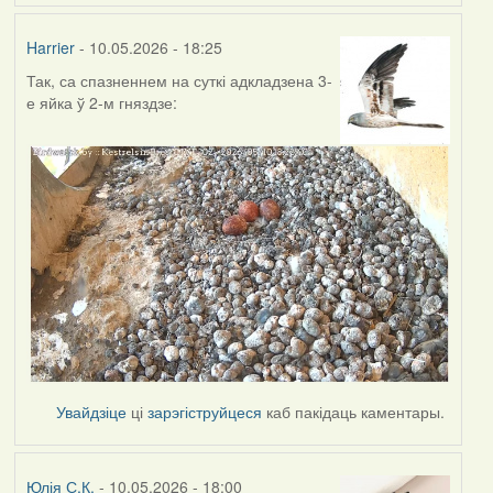
Harrier
- 10.05.2026 - 18:25
Так, са спазненнем на суткі адкладзена 3-
е яйка ў 2-м гняздзе:
Увайдзіце
ці
зарэгіструйцеся
каб пакідаць каментары.
Юлія С.К.
- 10.05.2026 - 18:00