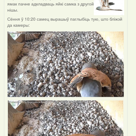
ямак пачне адкладваць яйкі самка з другой
нішы.
Сёння ў 10:20 самец вырашыў паглыбіць тую, што бліжэй
да камеры: