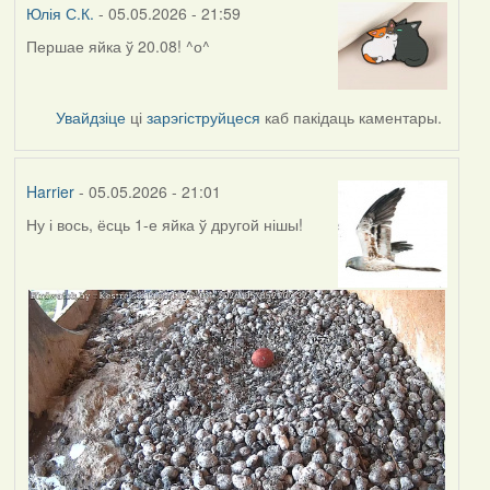
Юлія С.К.
- 05.05.2026 - 21:59
Першае яйка ў 20.08! ^о^
Увайдзіце
ці
зарэгіструйцеся
каб пакідаць каментары.
Harrier
- 05.05.2026 - 21:01
Ну і вось, ёсць 1-е яйка ў другой нішы!