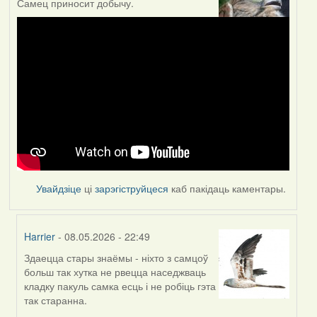
Самец приносит добычу.
Увайдзіце
ці
зарэгіструйцеся
каб пакідаць каментары.
Harrier
- 08.05.2026 - 22:49
Здаецца стары знаёмы - ніхто з самцоў
In
больш так хутка не рвецца наседжваць
reply
кладку пакуль самка есць і не робіць гэта
to
так старанна.
by