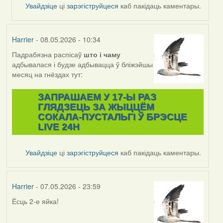
Feather
Увайдзіце
ці
зарэгіструйцеся
каб пакідаць каментары.
Harrier
- 08.05.2026 - 10:34
Падрабязна распісаў
што і
чаму
адбывалася і будзе адбывацца ў бліжэйшы
месяц на гнёздах тут:
ЗАПРАШАЕМ У 17-Ы РАЗ
ГЛЯДЗЕЦЬ ЗА ЖЫЦЦЁМ
СОКАЛА-ПУСТАЛЬГІ Ў БРЭСЦЕ
LIVE 24H
Увайдзіце
ці
зарэгіструйцеся
каб пакідаць каментары.
Harrier
- 07.05.2026 - 23:59
Ёсць 2-е яйка!