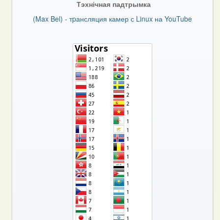
Тэхнічная падтрымка
(Max Bel) - тpансляция камер с Linux на YouTube