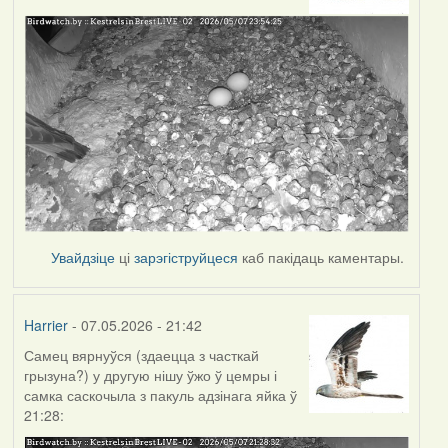
Увайдзіце
ці
зарэгіструйцеся
каб пакідаць каментары.
Harrier
- 07.05.2026 - 21:42
Самец вярнуўся (здаецца з часткай
грызуна?) у другую нішу ўжо ў цемры і
самка саскочыла з пакуль адзінага яйка ў
21:28: