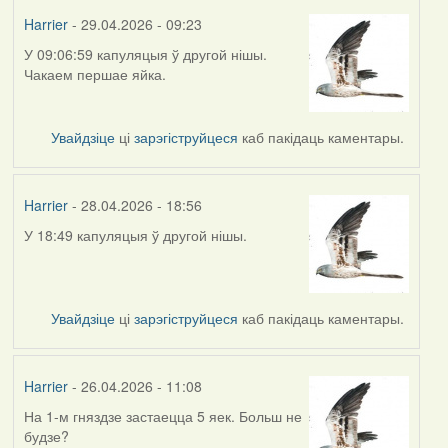
Harrier
- 29.04.2026 - 09:23
У 09:06:59 капуляцыя ў другой нішы.
Чакаем першае яйка.
Увайдзіце
ці
зарэгіструйцеся
каб пакідаць каментары.
Harrier
- 28.04.2026 - 18:56
У 18:49 капуляцыя ў другой нішы.
Увайдзіце
ці
зарэгіструйцеся
каб пакідаць каментары.
Harrier
- 26.04.2026 - 11:08
На 1-м гняздзе застаецца 5 яек. Больш не
будзе?