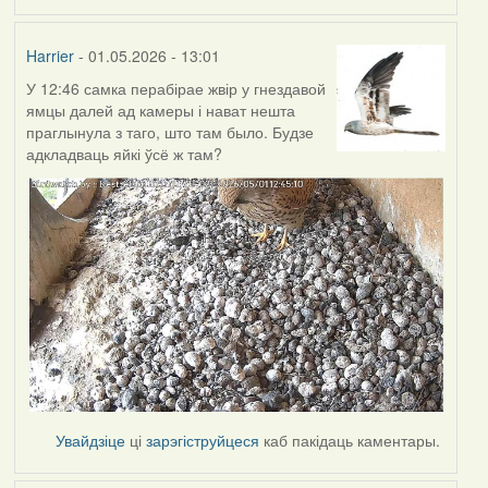
Harrier
- 01.05.2026 - 13:01
У 12:46 самка перабірае жвір у гнездавой
ямцы далей ад камеры і нават нешта
праглынула з таго, што там было. Будзе
адкладваць яйкі ўсё ж там?
Увайдзіце
ці
зарэгіструйцеся
каб пакідаць каментары.