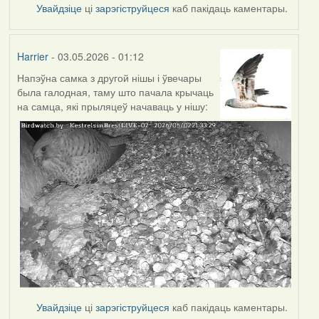
Увайдзіце
ці
зарэгіструйцеся
каб пакідаць каментары.
Harrier
- 03.05.2026 - 01:12
Напэўна самка з другой нішы і ўвечары
была галодная, таму што пачала крычаць
на самца, які прыляцеў начаваць у нішу:
Увайдзіце
ці
зарэгіструйцеся
каб пакідаць каментары.