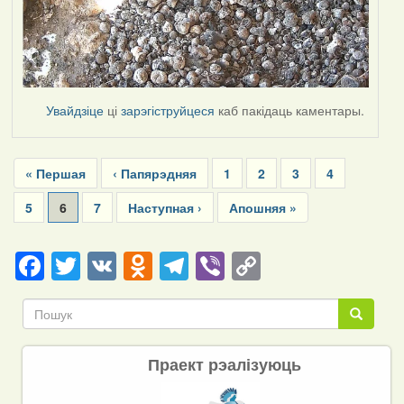
Увайдзіце
ці
зарэгіструйцеся
каб пакідаць каментары.
Pagination
First
« Першая
Previous
‹ Папярэдняя
Page
1
Page
2
Page
3
Page
4
page
page
Page
5
Current
6
Page
7
Next
Наступная ›
Last
Апошняя »
page
page
page
Facebook
Twitter
VK
Odnoklassniki
Telegram
Viber
Copy
Link
Пошук
Пошук
Праект рэалізуюць