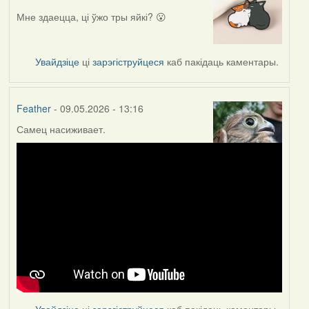
Мне здаецца, ці ўжо тры яйкі? 😮
Увайдзіце
ці
зарэгіструйцеся
каб пакідаць каментары.
Feather
- 09.05.2026 - 13:16
Самец насиживает.