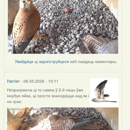
Увайдзіце
ці
зарэгіструйцеся
каб пакідаць каментары.
Harrier
- 06.05.2026 - 10:11
Незразумела ці то самка ў 2-й нішы ўжо
інкубуе яйка, ці проста знаходзіцца над ім і
не грэе: