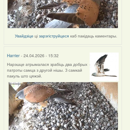
Увайдзіце
ці
зарэгіструйцеся
каб пакідаць каментары.
Harrier
- 24.04.2026 - 15:32
Нарэшце атрымалася зрабіць два добрых
патрэты самца з другой нішы. З самкай
пакуль што цяжэй.