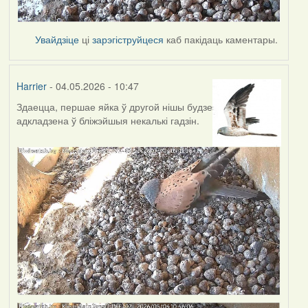
Увайдзіце
ці
зарэгіструйцеся
каб пакідаць каментары.
Harrier
- 04.05.2026 - 10:47
Здаецца, першае яйка ў другой нішы будзе
адкладзена ў бліжэйшыя некалькі гадзін.