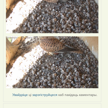
Увайдзіце
ці
зарэгіструйцеся
каб пакідаць каментары.