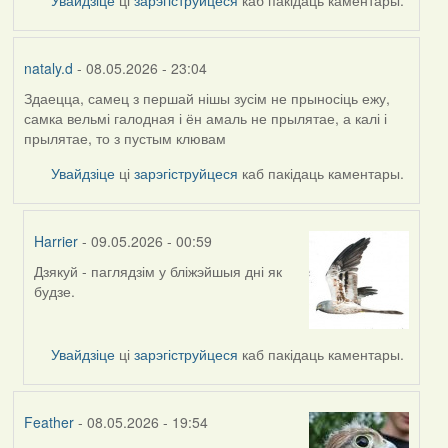
Увайдзіце
ці
зарэгіструйцеся
каб пакідаць каментары.
nataly.d
- 08.05.2026 - 23:04
Здаецца, самец з першай нішы зусім не прыносіць ежу,
самка вельмі галодная і ён амаль не прылятае, а калі і
прылятае, то з пустым клювам
Увайдзіце
ці
зарэгіструйцеся
каб пакідаць каментары.
Harrier
- 09.05.2026 - 00:59
Дзякуй - паглядзім у бліжэйшыя дні як
In
будзе.
reply
to
by
Увайдзіце
ці
зарэгіструйцеся
каб пакідаць каментары.
nataly.d
Feather
- 08.05.2026 - 19:54