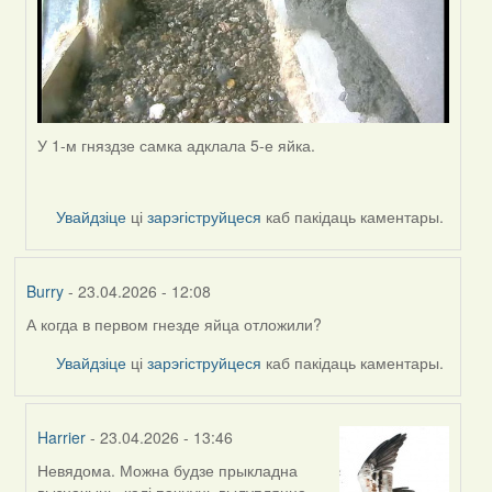
У 1-м гняздзе самка адклала 5-е яйка.
Увайдзіце
ці
зарэгіструйцеся
каб пакідаць каментары.
Burry
- 23.04.2026 - 12:08
А когда в первом гнезде яйца отложили?
Увайдзіце
ці
зарэгіструйцеся
каб пакідаць каментары.
Harrier
- 23.04.2026 - 13:46
Невядома. Можна будзе прыкладна
In
вызначыць, калі пачнуць вылупляцца