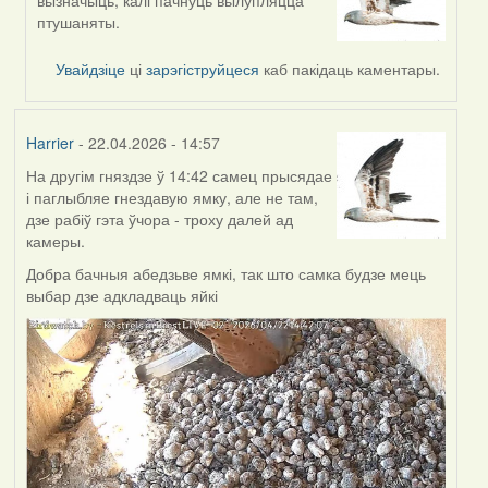
reply
птушаняты.
to
by
Увайдзіце
ці
зарэгіструйцеся
каб пакідаць каментары.
Burry
Harrier
- 22.04.2026 - 14:57
На другім гняздзе ў 14:42 самец прысядае
і паглыбляе гнездавую ямку, але не там,
дзе рабіў гэта ўчора - троху далей ад
камеры.
Добра бачныя абедзьве ямкі, так што самка будзе мець
выбар дзе адкладваць яйкі