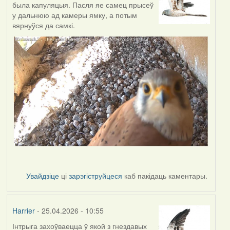
была капуляцыя. Пасля яе самец прысеў
у дальнюю ад камеры ямку, а потым
вярнуўся да самкі.
Увайдзіце
ці
зарэгіструйцеся
каб пакідаць каментары.
Harrier
- 25.04.2026 - 10:55
Інтрыга захоўваецца ў якой з гнездавых