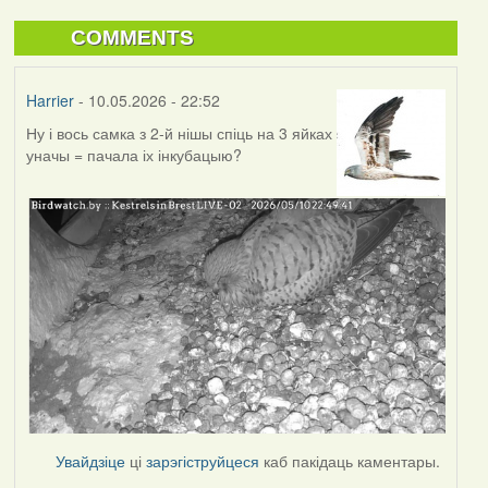
COMMENTS
Harrier
- 10.05.2026 - 22:52
Ну і вось самка з 2-й нішы спіць на 3 яйках
уначы = пачала іх інкубацыю?
Увайдзіце
ці
зарэгіструйцеся
каб пакідаць каментары.