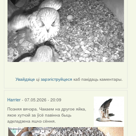
Увайдзіце
ці
зарэгіструйцеся
каб пакідаць каментары.
Harrier
- 07.05.2026 - 20:09
Позняя вячэра. Чакаем на другое яйка,
якое хутчэй за ўсё павінна быць
адкладзена яшчэ сёння.