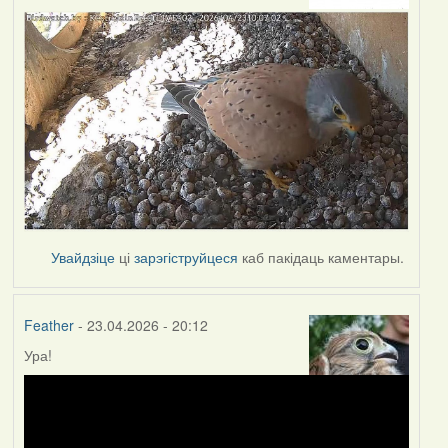
Увайдзіце
ці
зарэгіструйцеся
каб пакідаць каментары.
Feather
- 23.04.2026 - 20:12
Ура!