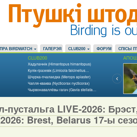
ПРА BIRDWATCH
ГАЛЕРЭЯ
CLUB200
ФОРУМ
СПІСЫ П
CLUB200
АПОШ
Хадулачнік (Himantopus himantopus)
Кулік-гразевік (Limicola falcinellus…
Шчурка-пчалаедка (Merops apiaster)
Чапля-кваква (Nycticorax nycticorax)
Чырвонаваллёвы гагач (Gavia stellata…
-пустальга LIVE-2026: Брэст,
2026: Brest, Belarus 17-ы сезо