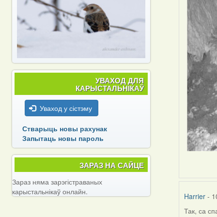
УВАХОД ДЛЯ
КАРЫСТАЛЬНІКАЎ
Уваход у сістэму
Стварыць новы рахунак
Запытаць новы пароль
ЗАРАЗ НА САЙЦЕ
Зараз няма зарэгістраваных
карыстальнікаў онлайн.
Harrier
- 1
Так, са сп