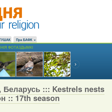
ТУШАК
Пра БАФК
НІЯ ФОТАЗДЫМКІ
 Беларусь ::: Kestrels nests
н :: 17th season