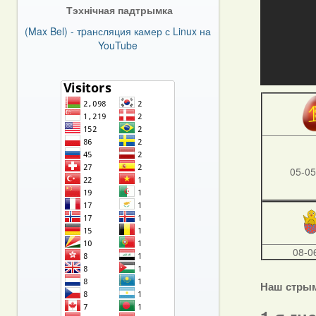
Тэхнічная падтрымка
(Max Bel) - тpансляция камер с Linux на
YouTube
05-05
08-0
Наш стры