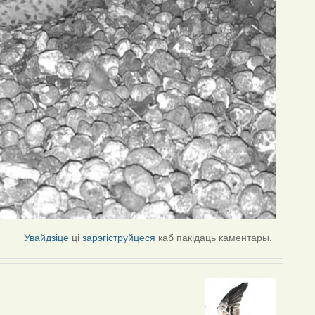
Увайдзіце
ці
зарэгіструйцеся
каб пакідаць каментары.