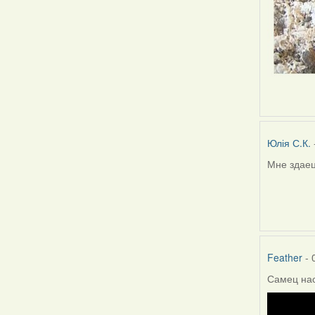
Юлія С.К.
Мне здаец
Feather
- 
Самец на