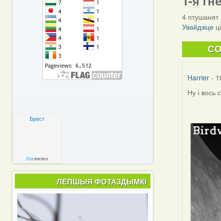
1-я гн
4 птушанят 
Увайдзіце
ц
C
Harrier
- 1
Ну і вось 
Брест
Gis
meteo
ЛЕПШЫЯ ФОТАЗДЫМКІ