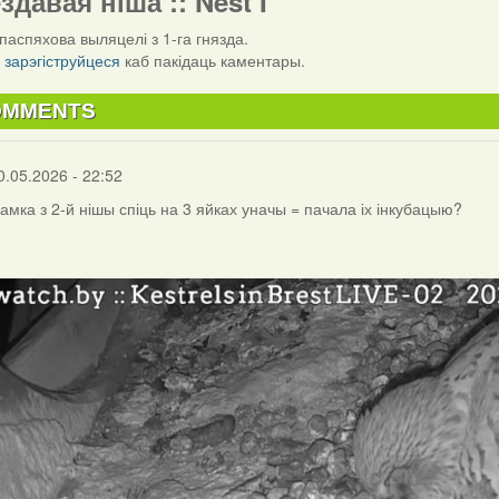
ездавая ніша :: Nest I
паспяхова выляцелі з 1-га гнязда.
і
зарэгіструйцеся
каб пакідаць каментары.
OMMENTS
0.05.2026 - 22:52
самка з 2-й нішы спіць на 3 яйках уначы = пачала іх інкубацыю?