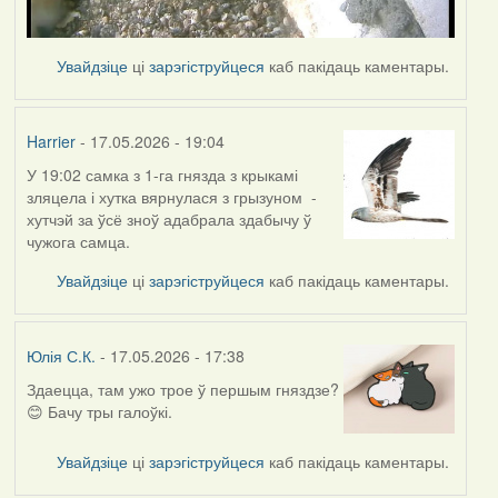
Увайдзіце
ці
зарэгіструйцеся
каб пакідаць каментары.
Harrier
- 17.05.2026 - 19:04
У 19:02 самка з 1-га гнязда з крыкамі
зляцела і хутка вярнулася з грызуном -
хутчэй за ўсё зноў адабрала здабычу ў
чужога самца.
Увайдзіце
ці
зарэгіструйцеся
каб пакідаць каментары.
Юлія С.К.
- 17.05.2026 - 17:38
Здаецца, там ужо трое ў першым гняздзе?
😊 Бачу тры галоўкі.
Увайдзіце
ці
зарэгіструйцеся
каб пакідаць каментары.