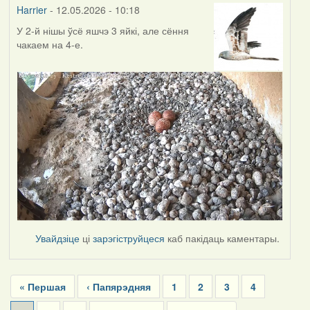
Harrier
- 12.05.2026 - 10:18
У 2-й нішы ўсё яшчэ 3 яйкі, але сёння
чакаем на 4-е.
Увайдзіце
ці
зарэгіструйцеся
каб пакідаць каментары.
Pagination
First
« Першая
Previous
‹ Папярэдняя
Page
1
Page
2
Page
3
Page
4
page
page