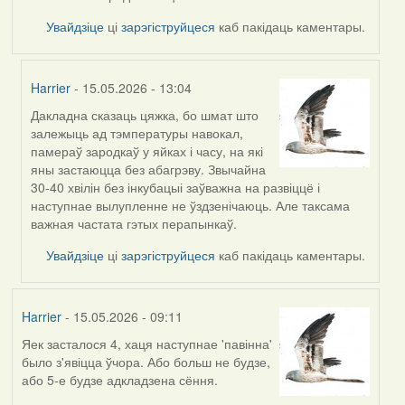
Увайдзіце
ці
зарэгіструйцеся
каб пакідаць каментары.
Harrier
- 15.05.2026 - 13:04
Дакладна сказаць цяжка, бо шмат што
In
залежыць ад тэмпературы навокал,
reply
памераў зародкаў у яйках і часу, на які
to
яны застаюцца без абагрэву. Звычайна
by
30-40 хвілін без інкубацыі заўважна на развіццё і
Burry
наступнае вылупленне не ўздзенічаюць. Але таксама
важная частата гэтых перапынкаў.
Увайдзіце
ці
зарэгіструйцеся
каб пакідаць каментары.
Harrier
- 15.05.2026 - 09:11
Яек засталося 4, хаця наступнае 'павінна'
было з'явіцца ўчора. Або больш не будзе,
або 5-е будзе адкладзена сёння.