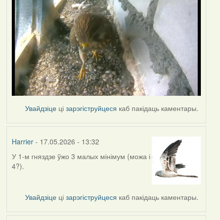
Увайдзіце
ці
зарэгіструйцеся
каб пакідаць каментары.
Harrier
- 17.05.2026 - 13:32
У 1-м гняздзе ўжо 3 малых мінімум (можа і
4?).
Увайдзіце
ці
зарэгіструйцеся
каб пакідаць каментары.