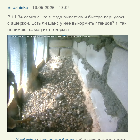
Burry
Snezhinka
- 19.05.2026 - 13:04
В 11:34 самка с 1го гнезда вылетела и быстро вернулась
с ящеркой. Есть ли шанс у неё выкормить птенцов? Я так
понимаю, самец их не кормит
Увайдзіце
ці
зарэгіструйцеся
каб пакідаць каментары.