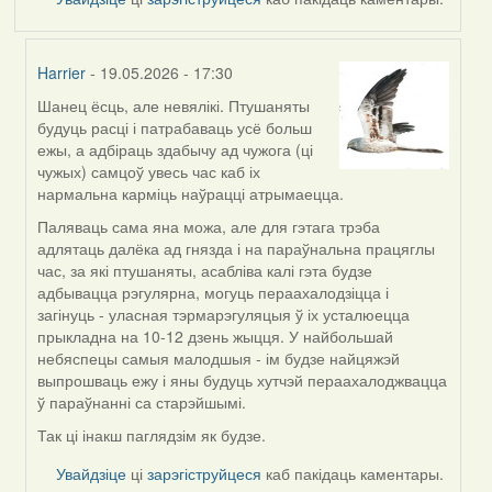
Harrier
- 19.05.2026 - 17:30
Шанец ёсць, але невялікі. Птушаняты
In
будуць расці і патрабаваць усё больш
reply
ежы, а адбіраць здабычу ад чужога (ці
to
чужых) самцоў увесь час каб іх
by
нармальна карміць наўрацці атрымаецца.
Snezhinka
Паляваць сама яна можа, але для гэтага трэба
адлятаць далёка ад гнязда і на параўнальна працяглы
час, за які птушаняты, асабліва калі гэта будзе
адбывацца рэгулярна, могуць пераахалодзіцца і
загінуць - уласная тэрмарэгуляцыя ў іх усталюецца
прыкладна на 10-12 дзень жыцця. У найбольшай
небяспецы самыя малодшыя - ім будзе найцяжэй
выпрошваць ежу і яны будуць хутчэй пераахалоджвацца
ў параўнанні са старэйшымі.
Так ці інакш паглядзім як будзе.
Увайдзіце
ці
зарэгіструйцеся
каб пакідаць каментары.