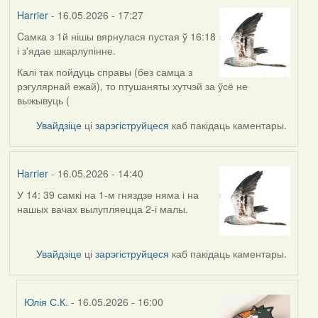
Harrier
- 16.05.2026 - 17:27
Cамка з 1й нішы вярнулася пустая ў 16:18
і з'ядае шкарлупінне.
Калі так пойдуць справы (без самца з
рэгулярнай ежай), то птушаняты хутчэй за ўсё не
выжывуць (
Увайдзіце
ці
зарэгіструйцеся
каб пакідаць каментары.
Harrier
- 16.05.2026 - 14:40
У 14: 39 самкі на 1-м гняздзе няма і на
нашых вачах вылупляецца 2-і малы.
Увайдзіце
ці
зарэгіструйцеся
каб пакідаць каментары.
Юлія С.К.
- 16.05.2026 - 16:00