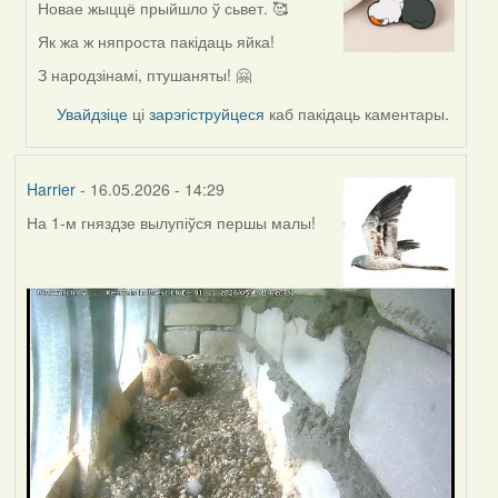
Новае жыццё прыйшло ў сьвет. 🥰
In
reply
Як жа ж няпроста пакідаць яйка!
to
З народзінамі, птушаняты! 🤗
by
Harrier
Увайдзіце
ці
зарэгіструйцеся
каб пакідаць каментары.
Harrier
- 16.05.2026 - 14:29
На 1-м гняздзе вылупіўся першы малы!