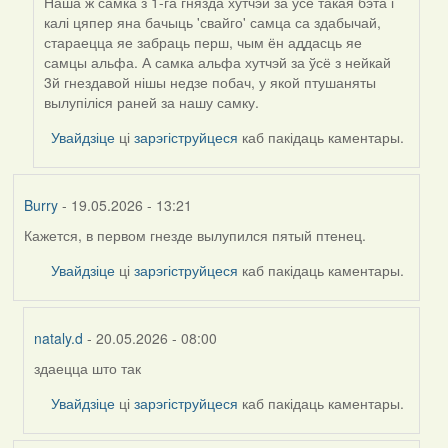
Наша ж самка з 1-га гнязда хутчэй за ўсё такая бэта і
калі цяпер яна бачыць 'свайго' самца са здабычай,
стараецца яе забраць перш, чым ён аддасць яе
самцы альфа. А самка альфа хутчэй за ўсё з нейкай
3й гнездавой нішы недзе побач, у якой птушаняты
вылупіліся раней за нашу самку.
Увайдзіце
ці
зарэгіструйцеся
каб пакідаць каментары.
Burry
- 19.05.2026 - 13:21
Кажется, в первом гнезде вылупился пятый птенец.
Увайдзіце
ці
зарэгіструйцеся
каб пакідаць каментары.
nataly.d
- 20.05.2026 - 08:00
здаецца што так
In
reply
Увайдзіце
ці
зарэгіструйцеся
каб пакідаць каментары.
to
by