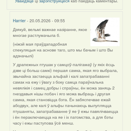
Увайдзіце
ці
зарэгіструйцеся
каб пакідаць каментары.
Harrier
- 20.05.2026 - 09:55
Дзякуй, вельмі важнае назіранне, якое
In
многае растлумачыла б.
reply
to
(ніжэй мая праўдападобная
by
спекуляцыя на аснове таго, што мы бачым і што Вы
nataly.d
адзначылі)
У драпежных птушак у самцоў-палігамаў (у якіх ёсць
дзве ці больш самкі) першая самка, якая яго выбрала,
звычайна застаецца альфай і калі запатрабаванні
самак на ежу і ўвагу з боку самца параўнальна
невялікія і самец добры і спраўны, ён можа заняць 2
гнездавыя нішы побач і яго можа выбраць і другая
самка, якая становіцца бэта. Ён забяспечвае ежай
абодвух, але калі ў альфы пачынаюць вылупляцца
птушаняты, запатрабаванне ў яе ў ежы павялічваецца
і ён пераключаецца на яе і іх патомства, а для бэты
часу і ежы паступова ўсё менш.