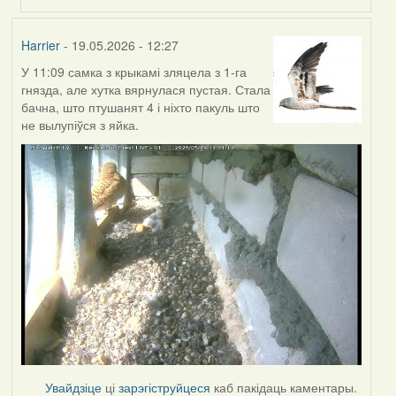
Harrier
- 19.05.2026 - 12:27
У 11:09 самка з крыкамі зляцела з 1-га
гнязда, але хутка вярнулася пустая. Стала
бачна, што птушанят 4 і ніхто пакуль што
не вылупіўся з яйка.
Увайдзіце
ці
зарэгіструйцеся
каб пакідаць каментары.