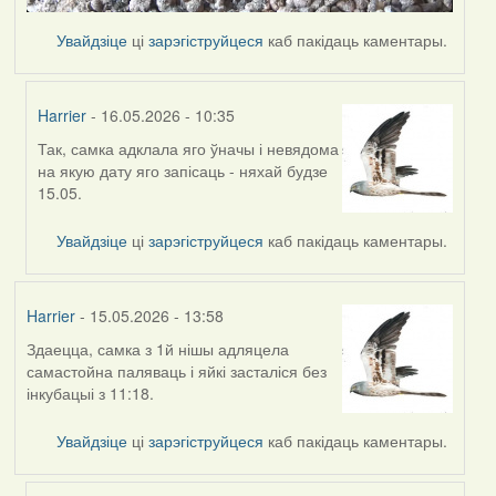
Увайдзіце
ці
зарэгіструйцеся
каб пакідаць каментары.
Harrier
- 16.05.2026 - 10:35
Так, самка адклала яго ўначы і невядома
In
на якую дату яго запісаць - няхай будзе
reply
15.05.
to
by
Увайдзіце
ці
зарэгіструйцеся
каб пакідаць каментары.
Ксения
Harrier
- 15.05.2026 - 13:58
Здаецца, самка з 1й нішы адляцела
самастойна паляваць і яйкі засталіся без
інкубацыі з 11:18.
Увайдзіце
ці
зарэгіструйцеся
каб пакідаць каментары.