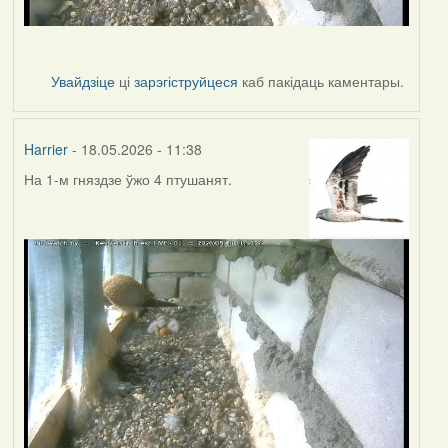
Увайдзіце
ці
зарэгіструйцеся
каб пакідаць каментары.
Harrier
- 18.05.2026 - 11:38
На 1-м гняздзе ўжо 4 птушанят.