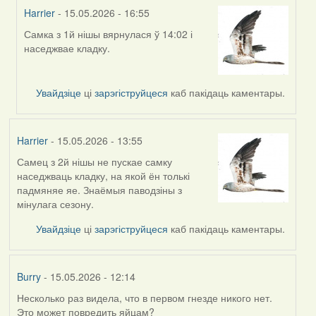
Harrier
- 15.05.2026 - 16:55
Самка з 1й нішы вярнулася ў 14:02 і
In
наседжвае кладку.
reply
to
by
Увайдзіце
ці
зарэгіструйцеся
каб пакідаць каментары.
Harrier
Harrier
- 15.05.2026 - 13:55
Самец з 2й нішы не пускае самку
наседжваць кладку, на якой ён толькі
падмяняе яе. Знаёмыя паводзіны з
мінулага сезону.
Увайдзіце
ці
зарэгіструйцеся
каб пакідаць каментары.
Burry
- 15.05.2026 - 12:14
Несколько раз видела, что в первом гнезде никого нет.
Это может повредить яйцам?