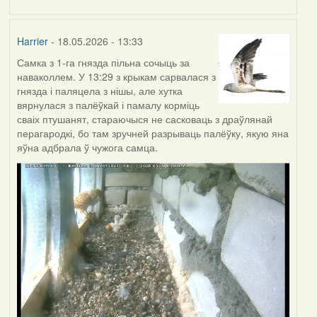
Harrier
- 18.05.2026 - 13:33
Самка з 1-га гнязда пільна сочыць за
наваколлем. У 13:29 з крыкам сарвалася з
гнязда і паляцела з нішы, але хутка
вярнулася з палёўкай і памалу корміць
сваіх птушанят, стараючыся не сасковаць з драўлянай
перагародкі, бо там зручней разрываць палёўку, якую яна
яўна адбрала ў чужога самца.