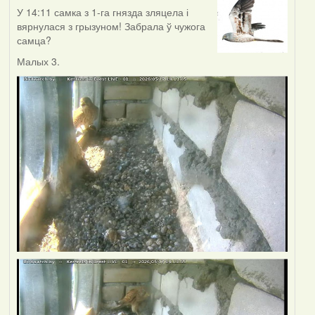
У 14:11 самка з 1-га гнязда зляцела і
вярнулася з грызуном! Забрала ў чужога
самца?
Малых 3.