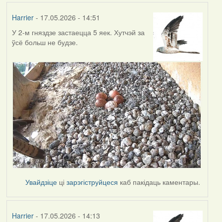
Harrier
- 17.05.2026 - 14:51
У 2-м гняздзе застаецца 5 яек. Хутчэй за
ўсё больш не будзе.
Увайдзіце
ці
зарэгіструйцеся
каб пакідаць каментары.
Harrier
- 17.05.2026 - 14:13