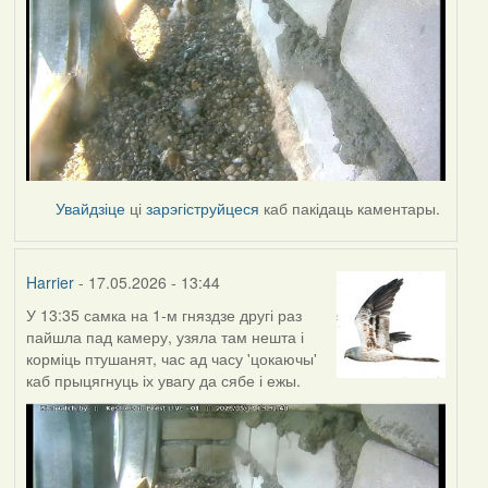
Увайдзіце
ці
зарэгіструйцеся
каб пакідаць каментары.
Harrier
- 17.05.2026 - 13:44
У 13:35 самка на 1-м гняздзе другі раз
пайшла пад камеру, узяла там нешта і
корміць птушанят, час ад часу 'цокаючы'
каб прыцягнуць іх увагу да сябе і ежы.