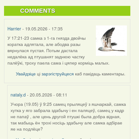
COMMENTS
Harrier
- 19.05.2026 - 17:35
У 17:21-23 самка з 1-га гнязда двойчы
коратка адлятала, але абодва разы
вярнулася пустая. Потым дастала
недалёка ад птушанят заднюю частку
палёўкі, троху паела сама і цяпер корміць малых.
Увайдзіце
ці
зарэгіструйцеся
каб пакідаць каментары.
nataly.d
- 20.05.2026 - 08:11
Учора (19.05) ў 9:25 самец прыляцеў з яшчаркай, самка
In
хутка у яго забрала здабычу і ен паляцеў, самец у кадр
reply
не папаў , але цень другой птушкі была добра відная,
to
так мабыць ён трохі носіць здабычу але самка адбірае
by
яе на подлёце?
Harrier