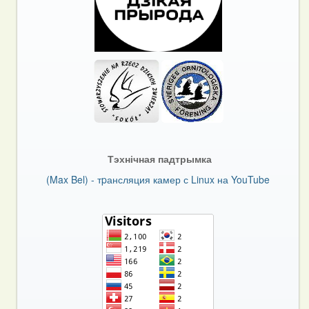
Тэхнічная падтрымка
(Max Bel) - тpансляция камер с Linux на YouTube