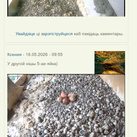
Увайдзіце
ці
зарэгіструйцеся
каб пакідаць каментары.
Ксения
- 16.05.2026 - 09:55
У другой нішы 5-ае яйка)