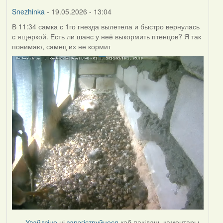
Burry
Snezhinka
- 19.05.2026 - 13:04
В 11:34 самка с 1го гнезда вылетела и быстро вернулась
с ящеркой. Есть ли шанс у неё выкормить птенцов? Я так
понимаю, самец их не кормит
Увайдзіце
ці
зарэгіструйцеся
каб пакідаць каментары.