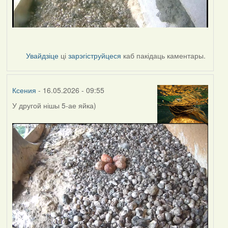
Увайдзіце
ці
зарэгіструйцеся
каб пакідаць каментары.
Ксения
- 16.05.2026 - 09:55
У другой нішы 5-ае яйка)