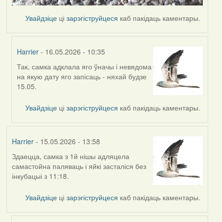
Увайдзіце
ці
зарэгіструйцеся
каб пакідаць каментары.
Harrier
- 16.05.2026 - 10:35
Так, самка адклала яго ўначы і невядома
In
на якую дату яго запісаць - няхай будзе
reply
15.05.
to
by
Увайдзіце
ці
зарэгіструйцеся
каб пакідаць каментары.
Ксения
Harrier
- 15.05.2026 - 13:58
Здаецца, самка з 1й нішы адляцела
самастойна паляваць і яйкі засталіся без
інкубацыі з 11:18.
Увайдзіце
ці
зарэгіструйцеся
каб пакідаць каментары.