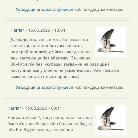
Увайдзіце
ці
зарэгіструйцеся
каб пакідаць каментары.
Harrier
- 15.05.2026 - 13:04
Дакладна сказаць цяжка, бо шмат што
In
залежыць ад тэмпературы навокал,
reply
памераў зародкаў у яйках і часу, на які
to
яны застаюцца без абагрэву. Звычайна
by
30-40 хвілін без інкубацыі заўважна на развіццё і
Burry
наступнае вылупленне не ўздзенічаюць. Але таксама
важная частата гэтых перапынкаў.
Увайдзіце
ці
зарэгіструйцеся
каб пакідаць каментары.
Harrier
- 15.05.2026 - 09:11
Яек засталося 4, хаця наступнае 'павінна'
было з'явіцца ўчора. Або больш не будзе,
або 5-е будзе адкладзена сёння.