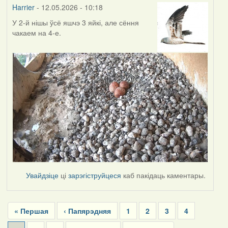
Harrier
- 12.05.2026 - 10:18
У 2-й нішы ўсё яшчэ 3 яйкі, але сёння
чакаем на 4-е.
Увайдзіце
ці
зарэгіструйцеся
каб пакідаць каментары.
Pagination
First
« Першая
Previous
‹ Папярэдняя
Page
1
Page
2
Page
3
Page
4
page
page