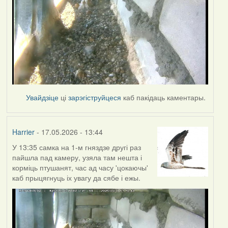
Увайдзіце
ці
зарэгіструйцеся
каб пакідаць каментары.
Harrier
- 17.05.2026 - 13:44
У 13:35 самка на 1-м гняздзе другі раз
пайшла пад камеру, узяла там нешта і
корміць птушанят, час ад часу 'цокаючы'
каб прыцягнуць іх увагу да сябе і ежы.