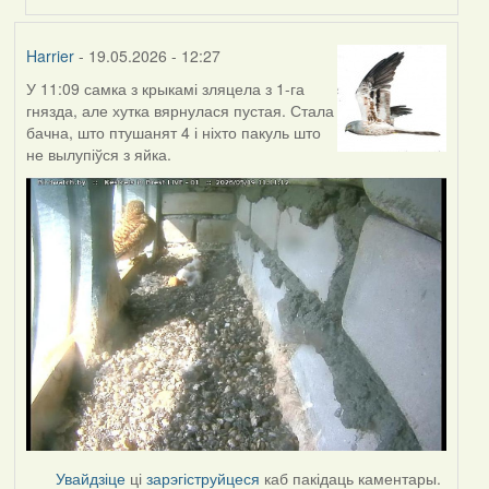
Harrier
- 19.05.2026 - 12:27
У 11:09 самка з крыкамі зляцела з 1-га
гнязда, але хутка вярнулася пустая. Стала
бачна, што птушанят 4 і ніхто пакуль што
не вылупіўся з яйка.
Увайдзіце
ці
зарэгіструйцеся
каб пакідаць каментары.