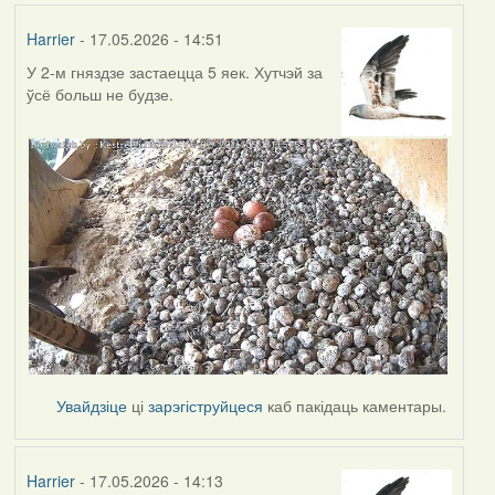
Harrier
- 17.05.2026 - 14:51
У 2-м гняздзе застаецца 5 яек. Хутчэй за
ўсё больш не будзе.
Увайдзіце
ці
зарэгіструйцеся
каб пакідаць каментары.
Harrier
- 17.05.2026 - 14:13