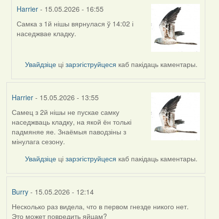
Harrier
- 15.05.2026 - 16:55
Самка з 1й нішы вярнулася ў 14:02 і
In
наседжвае кладку.
reply
to
by
Увайдзіце
ці
зарэгіструйцеся
каб пакідаць каментары.
Harrier
Harrier
- 15.05.2026 - 13:55
Самец з 2й нішы не пускае самку
наседжваць кладку, на якой ён толькі
падмяняе яе. Знаёмыя паводзіны з
мінулага сезону.
Увайдзіце
ці
зарэгіструйцеся
каб пакідаць каментары.
Burry
- 15.05.2026 - 12:14
Несколько раз видела, что в первом гнезде никого нет.
Это может повредить яйцам?