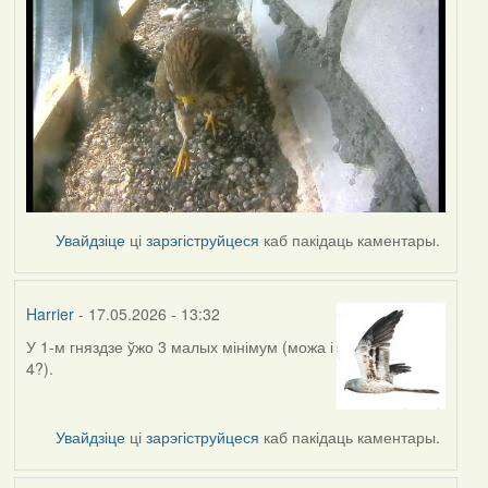
Увайдзіце
ці
зарэгіструйцеся
каб пакідаць каментары.
Harrier
- 17.05.2026 - 13:32
У 1-м гняздзе ўжо 3 малых мінімум (можа і
4?).
Увайдзіце
ці
зарэгіструйцеся
каб пакідаць каментары.