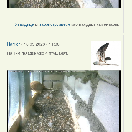
Увайдзіце
ці
зарэгіструйцеся
каб пакідаць каментары.
Harrier
- 18.05.2026 - 11:38
На 1-м гняздзе ўжо 4 птушанят.