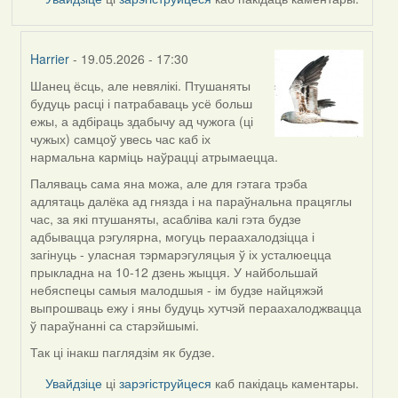
Harrier
- 19.05.2026 - 17:30
Шанец ёсць, але невялікі. Птушаняты
In
будуць расці і патрабаваць усё больш
reply
ежы, а адбіраць здабычу ад чужога (ці
to
чужых) самцоў увесь час каб іх
by
нармальна карміць наўрацці атрымаецца.
Snezhinka
Паляваць сама яна можа, але для гэтага трэба
адлятаць далёка ад гнязда і на параўнальна працяглы
час, за які птушаняты, асабліва калі гэта будзе
адбывацца рэгулярна, могуць пераахалодзіцца і
загінуць - уласная тэрмарэгуляцыя ў іх усталюецца
прыкладна на 10-12 дзень жыцця. У найбольшай
небяспецы самыя малодшыя - ім будзе найцяжэй
выпрошваць ежу і яны будуць хутчэй пераахалоджвацца
ў параўнанні са старэйшымі.
Так ці інакш паглядзім як будзе.
Увайдзіце
ці
зарэгіструйцеся
каб пакідаць каментары.