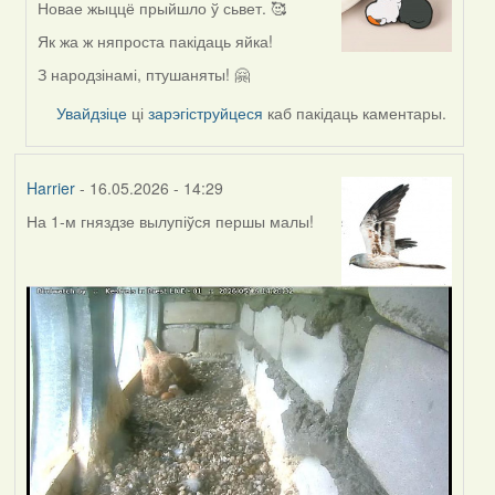
Новае жыццё прыйшло ў сьвет. 🥰
In
reply
Як жа ж няпроста пакідаць яйка!
to
З народзінамі, птушаняты! 🤗
by
Harrier
Увайдзіце
ці
зарэгіструйцеся
каб пакідаць каментары.
Harrier
- 16.05.2026 - 14:29
На 1-м гняздзе вылупіўся першы малы!