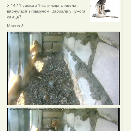
У 14:11 самка з 1-га гнязда зляцела і
вярнулася з грызуном! Забрала ў чужога
самца?
Малых 3.