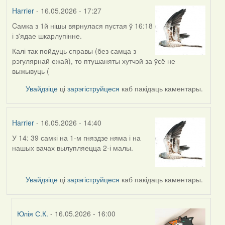
Harrier
- 16.05.2026 - 17:27
Cамка з 1й нішы вярнулася пустая ў 16:18
і з'ядае шкарлупінне.
Калі так пойдуць справы (без самца з
рэгулярнай ежай), то птушаняты хутчэй за ўсё не
выжывуць (
Увайдзіце
ці
зарэгіструйцеся
каб пакідаць каментары.
Harrier
- 16.05.2026 - 14:40
У 14: 39 самкі на 1-м гняздзе няма і на
нашых вачах вылупляецца 2-і малы.
Увайдзіце
ці
зарэгіструйцеся
каб пакідаць каментары.
Юлія С.К.
- 16.05.2026 - 16:00