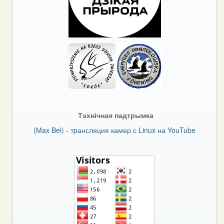
Тэхнічная падтрымка
(Max Bel) - тpансляция камер с Linux на YouTube