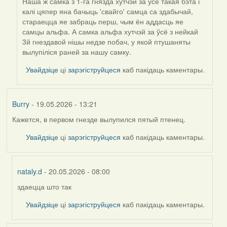
Наша ж самка з 1-га гнязда хутчэй за ўсё такая бэта і
калі цяпер яна бачыць 'свайго' самца са здабычай,
стараецца яе забраць перш, чым ён аддасць яе
самцы альфа. А самка альфа хутчэй за ўсё з нейкай
3й гнездавой нішы недзе побач, у якой птушаняты
вылупіліся раней за нашу самку.
Увайдзіце
ці
зарэгіструйцеся
каб пакідаць каментары.
Burry
- 19.05.2026 - 13:21
Кажется, в первом гнезде вылупился пятый птенец.
Увайдзіце
ці
зарэгіструйцеся
каб пакідаць каментары.
nataly.d
- 20.05.2026 - 08:00
здаецца што так
In
reply
Увайдзіце
ці
зарэгіструйцеся
каб пакідаць каментары.
to
by