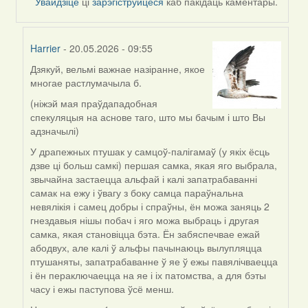
Увайдзіце
ці
зарэгіструйцеся
каб пакідаць каментары.
Harrier
- 20.05.2026 - 09:55
Дзякуй, вельмі важнае назіранне, якое
In
многае растлумачыла б.
reply
to
(ніжэй мая праўдападобная
by
спекуляцыя на аснове таго, што мы бачым і што Вы
nataly.d
адзначылі)
У драпежных птушак у самцоў-палігамаў (у якіх ёсць
дзве ці больш самкі) першая самка, якая яго выбрала,
звычайна застаецца альфай і калі запатрабаванні
самак на ежу і ўвагу з боку самца параўнальна
невялікія і самец добры і спраўны, ён можа заняць 2
гнездавыя нішы побач і яго можа выбраць і другая
самка, якая становіцца бэта. Ён забяспечвае ежай
абодвух, але калі ў альфы пачынаюць вылупляцца
птушаняты, запатрабаванне ў яе ў ежы павялічваецца
і ён пераключаецца на яе і іх патомства, а для бэты
часу і ежы паступова ўсё менш.