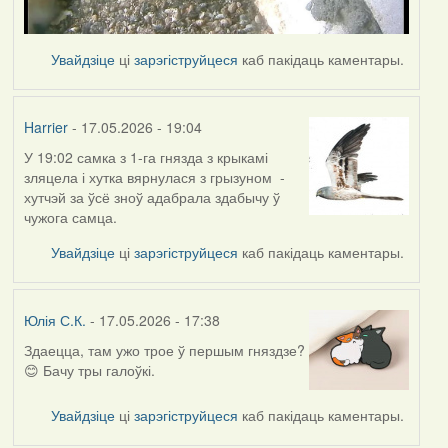
Увайдзіце
ці
зарэгіструйцеся
каб пакідаць каментары.
Harrier
- 17.05.2026 - 19:04
У 19:02 самка з 1-га гнязда з крыкамі
зляцела і хутка вярнулася з грызуном -
хутчэй за ўсё зноў адабрала здабычу ў
чужога самца.
Увайдзіце
ці
зарэгіструйцеся
каб пакідаць каментары.
Юлія С.К.
- 17.05.2026 - 17:38
Здаецца, там ужо трое ў першым гняздзе?
😊 Бачу тры галоўкі.
Увайдзіце
ці
зарэгіструйцеся
каб пакідаць каментары.