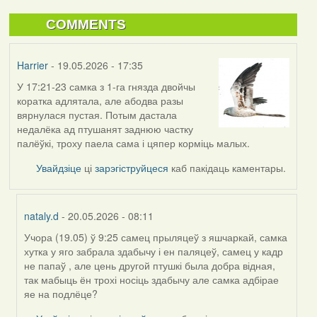
COMMENTS
Harrier
- 19.05.2026 - 17:35
У 17:21-23 самка з 1-га гнязда двойчы
коратка адлятала, але абодва разы
вярнулася пустая. Потым дастала
недалёка ад птушанят заднюю частку
палёўкі, троху паела сама і цяпер корміць малых.
Увайдзіце
ці
зарэгіструйцеся
каб пакідаць каментары.
nataly.d
- 20.05.2026 - 08:11
Учора (19.05) ў 9:25 самец прыляцеў з яшчаркай, самка
In
хутка у яго забрала здабычу і ен паляцеў, самец у кадр
reply
не папаў , але цень другой птушкі была добра відная,
to
так мабыць ён трохі носіць здабычу але самка адбірае
by
яе на подлёце?
Harrier