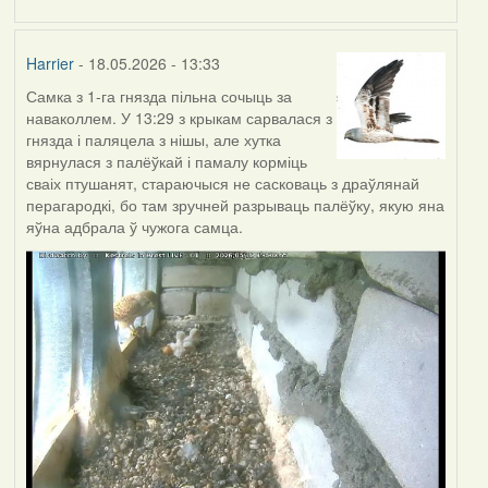
Harrier
- 18.05.2026 - 13:33
Самка з 1-га гнязда пільна сочыць за
наваколлем. У 13:29 з крыкам сарвалася з
гнязда і паляцела з нішы, але хутка
вярнулася з палёўкай і памалу корміць
сваіх птушанят, стараючыся не сасковаць з драўлянай
перагародкі, бо там зручней разрываць палёўку, якую яна
яўна адбрала ў чужога самца.