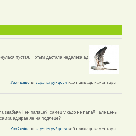
ярнулася пустая. Потым дастала недалёка ад
Увайдзіце
ці
зарэгіструйцеся
каб пакідаць каментары.
ла здабычу і ен паляцеў, самец у кадр не папаў , але цень
 самка адбірае яе на подлёце?
Увайдзіце
ці
зарэгіструйцеся
каб пакідаць каментары.