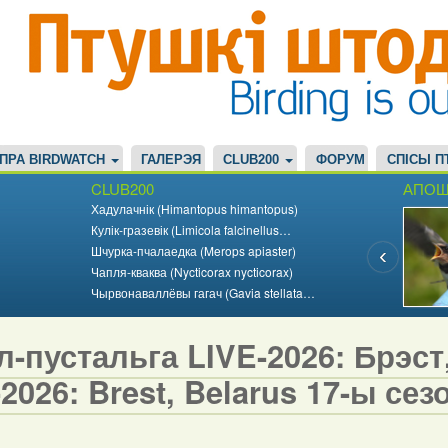
ПРА BIRDWATCH
ГАЛЕРЭЯ
CLUB200
ФОРУМ
СПІСЫ П
CLUB200
АПОШ
Хадулачнік (Himantopus himantopus)
Кулік-гразевік (Limicola falcinellus…
Шчурка-пчалаедка (Merops apiaster)
Чапля-кваква (Nycticorax nycticorax)
Чырвонаваллёвы гагач (Gavia stellata…
-пустальга LIVE-2026: Брэст,
2026: Brest, Belarus 17-ы сезо