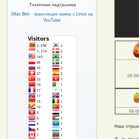
Тэхнічная падтрымка
(Max Bel) - тpансляция камер с Linux на
YouTube
05-05
08-0
Наш стры