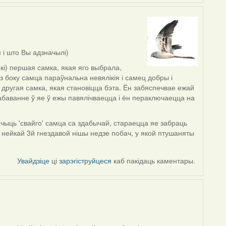
 і што Вы адзначылі)
кі) першая самка, якая яго выбрала,
 з боку самца параўнальна невялікія і самец добры і
 другая самка, якая становіцца бэта. Ён забяспечвае ежай
баванне ў яе ў ежы павялічваецца і ён пераключаецца на
бачыць 'свайго' самца са здабычай, стараецца яе забраць
 нейкай 3й гнездавой нішы недзе побач, у якой птушаняты
Увайдзіце
ці
зарэгіструйцеся
каб пакідаць каментары.