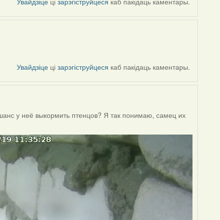
Увайдзіце
ці
зарэгіструйцеся
каб пакідаць каментары.
Увайдзіце
ці
зарэгіструйцеся
каб пакідаць каментары.
 шанс у неё выкормить птенцов? Я так понимаю, самец их