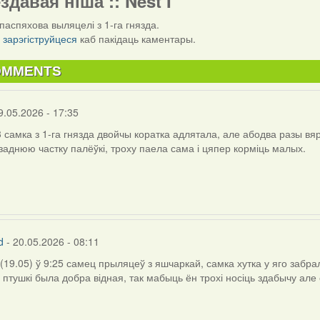
ездавая ніша :: Nest I
паспяхова выляцелі з 1-га гнязда.
і
зарэгіструйцеся
каб пакідаць каментары.
OMMENTS
9.05.2026 - 17:35
3 самка з 1-га гнязда двойчы коратка адлятала, але абодва разы в
заднюю частку палёўкі, троху паела сама і цяпер корміць малых.
d
- 20.05.2026 - 08:11
(19.05) ў 9:25 самец прыляцеў з яшчаркай, самка хутка у яго забра
 птушкі была добра відная, так мабыць ён трохі носіць здабычу але