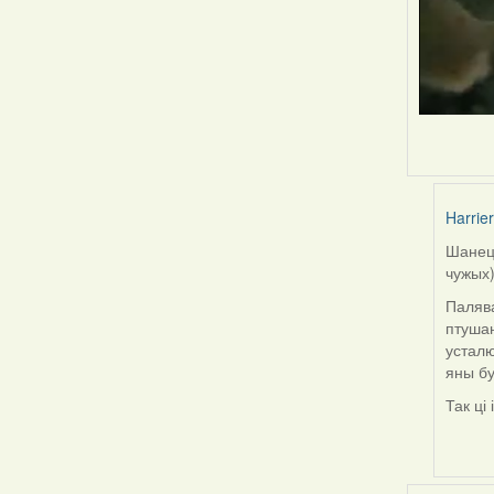
Harrier
Шанец 
In
чужых)
reply
to
Палява
by
птушан
Snezhi
усталю
яны бу
Так ці