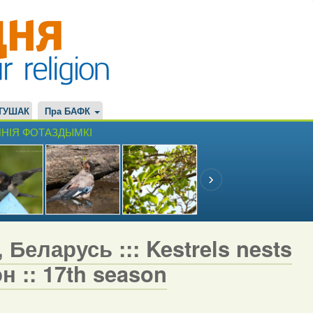
ТУШАК
Пра БАФК
НІЯ ФОТАЗДЫМКІ
 Беларусь ::: Kestrels nests
н :: 17th season