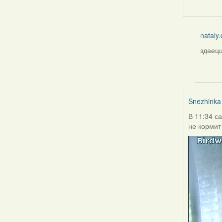
nataly.
здаецц
In
reply
to
by
Burry
Snezhinka
В 11:34 с
не кормит