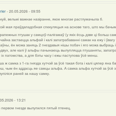
rier
- 20.05.2026 - 09:55
куй, вельмі важнае назіранне, якое многае растлумачыла б.
ly
жэй мая праўдападобная спекуляцыя на аснове таго, што мы бачым
рапежных птушак у самцоў-палігамаў (у якіх ёсць дзве ці больш сам
чайна застаецца альфай і калі запатрабаванні самак на ежу і ўвагу
aly.d
аўны, ён можа заняць 2 гнездавыя нішы побач і яго можа выбраць і
двух, але калі ў альфы пачынаюць вылупляцца птушаняты, запатра
і іх патомства, а для бэты часу і ежы паступова ўсё менш.
а ж самка з 1-га гнязда хутчэй за ўсё такая бэта і калі цяпер яна 
ш, чым ён аддасць яе самцы альфа. А самка альфа хутчэй за ўсё з
упіліся раней за нашу самку.
05.2026 - 13:21
в первом гнезде вылупился пятый птенец.