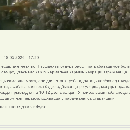
- 19.05.2026 - 17:30
ёсць, але невялікі. Птушаняты будуць расці і патрабаваць усё боль
 самцоў увесь час каб іх нармальна карміць наўрацці атрымаецца.
ць сама яна можа, але для гэтага трэба адлятаць далёка ад гнязда 
яты, асабліва калі гэта будзе адбывацца рэгулярна, могуць пераахал
nka
ецца прыкладна на 10-12 дзень жыцця. У найбольшай небяспецы 
дуць хутчэй пераахалоджвацца ў параўнанні са старэйшымі.
 інакш паглядзім як будзе.