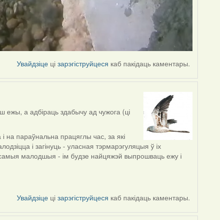
Увайдзіце
ці
зарэгіструйцеся
каб пакідаць каментары.
ш ежы, а адбіраць здабычу ад чужога (ці
і на параўнальна працяглы час, за які
одзіцца і загінуць - уласная тэрмарэгуляцыя ў іх
самыя малодшыя - ім будзе найцяжэй выпрошваць ежу і
Увайдзіце
ці
зарэгіструйцеся
каб пакідаць каментары.