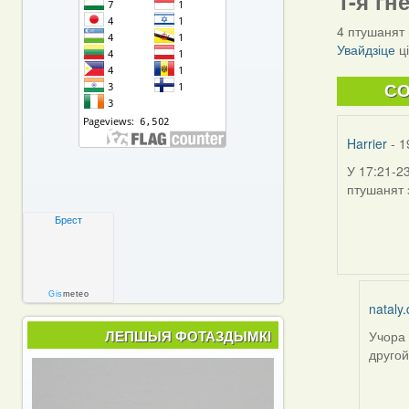
1-я гн
4 птушанят 
Увайдзіце
ц
C
Harrier
- 1
У 17:21-2
птушанят 
Брест
Gis
meteo
nataly.
ЛЕПШЫЯ ФОТАЗДЫМКІ
Учора 
In
другой
reply
to
by