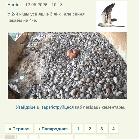
Harrier
- 12.05.2026 - 10:18
У 2-й нішы ўсё яшчэ 3 яйкі, але сёння
чакаем на 4-е.
Увайдзіце
ці
зарэгіструйцеся
каб пакідаць каментары.
Pagination
First
« Першая
Previous
‹ Папярэдняя
Page
1
Page
2
Page
3
Page
4
page
page