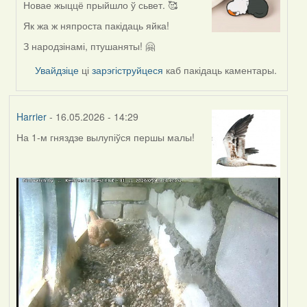
Новае жыццё прыйшло ў сьвет. 🥰
In
reply
Як жа ж няпроста пакідаць яйка!
to
З народзінамі, птушаняты! 🤗
by
Harrier
Увайдзіце
ці
зарэгіструйцеся
каб пакідаць каментары.
Harrier
- 16.05.2026 - 14:29
На 1-м гняздзе вылупіўся першы малы!