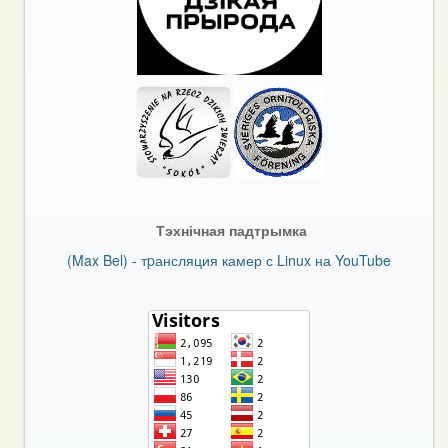
Тэхнічная падтрымка
(Max Bel) - тpансляция камер с Linux на YouTube