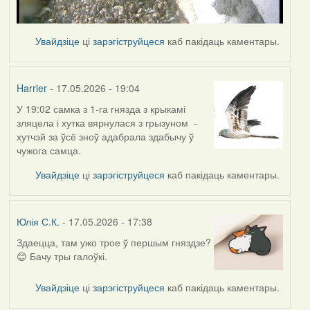
Увайдзіце
ці
зарэгіструйцеся
каб пакідаць каментары.
Harrier
- 17.05.2026 - 19:04
У 19:02 самка з 1-га гнязда з крыкамі
зляцела і хутка вярнулася з грызуном -
хутчэй за ўсё зноў адабрала здабычу ў
чужога самца.
Увайдзіце
ці
зарэгіструйцеся
каб пакідаць каментары.
Юлія С.К.
- 17.05.2026 - 17:38
Здаецца, там ужо трое ў першым гняздзе?
😊 Бачу тры галоўкі.
Увайдзіце
ці
зарэгіструйцеся
каб пакідаць каментары.