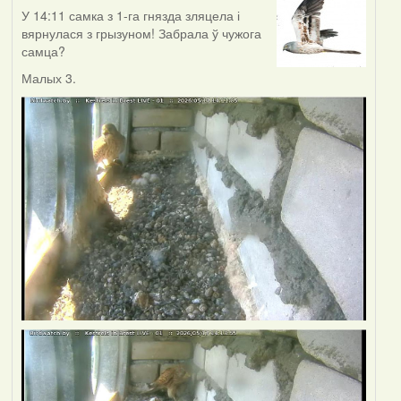
У 14:11 самка з 1-га гнязда зляцела і
вярнулася з грызуном! Забрала ў чужога
самца?
Малых 3.