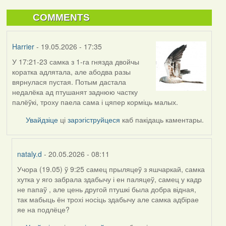
COMMENTS
Harrier
- 19.05.2026 - 17:35
У 17:21-23 самка з 1-га гнязда двойчы
коратка адлятала, але абодва разы
вярнулася пустая. Потым дастала
недалёка ад птушанят заднюю частку
палёўкі, троху паела сама і цяпер корміць малых.
Увайдзіце
ці
зарэгіструйцеся
каб пакідаць каментары.
nataly.d
- 20.05.2026 - 08:11
Учора (19.05) ў 9:25 самец прыляцеў з яшчаркай, самка
In
хутка у яго забрала здабычу і ен паляцеў, самец у кадр
reply
не папаў , але цень другой птушкі была добра відная,
to
так мабыць ён трохі носіць здабычу але самка адбірае
by
яе на подлёце?
Harrier