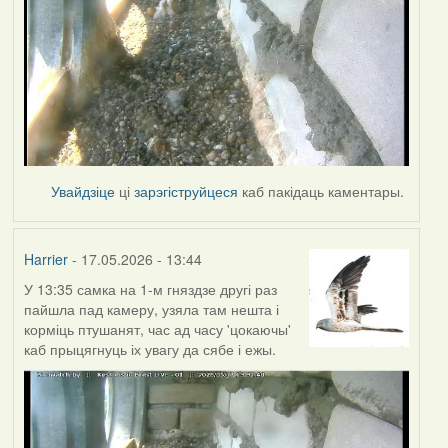
Увайдзіце
ці
зарэгіструйцеся
каб пакідаць каментары.
Harrier
- 17.05.2026 - 13:44
У 13:35 самка на 1-м гняздзе другі раз
пайшла пад камеру, узяла там нешта і
корміць птушанят, час ад часу 'цокаючы'
каб прыцягнуць іх увагу да сябе і ежы.