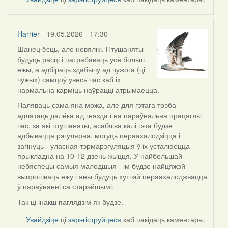
Harrier
- 19.05.2026 - 17:30
Шанец ёсць, але невялікі. Птушаняты
In
будуць расці і патрабаваць усё больш
reply
ежы, а адбіраць здабычу ад чужога (ці
to
чужых) самцоў увесь час каб іх
by
нармальна карміць наўрацці атрымаецца.
Snezhinka
Паляваць сама яна можа, але для гэтага трэба
адлятаць далёка ад гнязда і на параўнальна працяглы
час, за які птушаняты, асабліва калі гэта будзе
адбывацца рэгулярна, могуць пераахалодзіцца і
загінуць - уласная тэрмарэгуляцыя ў іх усталюецца
прыкладна на 10-12 дзень жыцця. У найбольшай
небяспецы самыя малодшыя - ім будзе найцяжэй
выпрошваць ежу і яны будуць хутчэй пераахалоджвацца
ў параўнанні са старэйшымі.
Так ці інакш паглядзім як будзе.
Увайдзіце
ці
зарэгіструйцеся
каб пакідаць каментары.