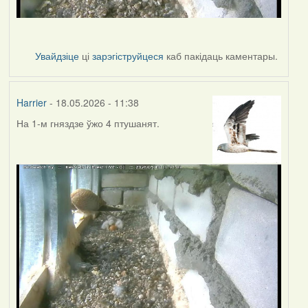
Увайдзіце
ці
зарэгіструйцеся
каб пакідаць каментары.
Harrier
- 18.05.2026 - 11:38
На 1-м гняздзе ўжо 4 птушанят.