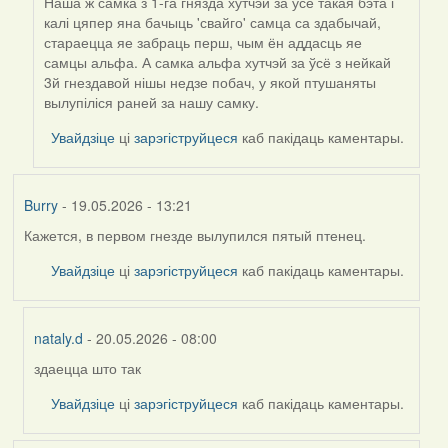
Наша ж самка з 1-га гнязда хутчэй за ўсё такая бэта і
калі цяпер яна бачыць 'свайго' самца са здабычай,
стараецца яе забраць перш, чым ён аддасць яе
самцы альфа. А самка альфа хутчэй за ўсё з нейкай
3й гнездавой нішы недзе побач, у якой птушаняты
вылупіліся раней за нашу самку.
Увайдзіце
ці
зарэгіструйцеся
каб пакідаць каментары.
Burry
- 19.05.2026 - 13:21
Кажется, в первом гнезде вылупился пятый птенец.
Увайдзіце
ці
зарэгіструйцеся
каб пакідаць каментары.
nataly.d
- 20.05.2026 - 08:00
здаецца што так
In
reply
Увайдзіце
ці
зарэгіструйцеся
каб пакідаць каментары.
to
by