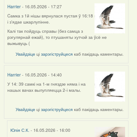
Harrier
- 16.05.2026 - 17:27
Cамка з 1й нішы вярнулася пустая ў 16:18
і з'ядае шкарлупінне.
Калі так пойдуць справы (без самца з
рэгулярнай ежай), то птушаняты хутчэй за ўсё не
выжывуць (
Увайдзіце
ці
зарэгіструйцеся
каб пакідаць каментары.
Harrier
- 16.05.2026 - 14:40
У 14: 39 самкі на 1-м гняздзе няма і на
нашых вачах вылупляецца 2-і малы.
Увайдзіце
ці
зарэгіструйцеся
каб пакідаць каментары.
Юлія С.К.
- 16.05.2026 - 16:00