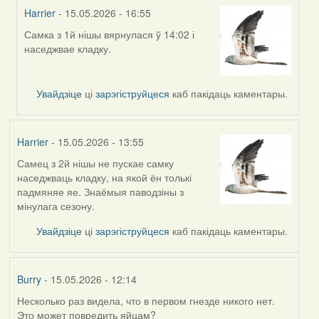
Harrier
- 15.05.2026 - 16:55
Самка з 1й нішы вярнулася ў 14:02 і
In
наседжвае кладку.
reply
to
by
Увайдзіце
ці
зарэгіструйцеся
каб пакідаць каментары.
Harrier
Harrier
- 15.05.2026 - 13:55
Самец з 2й нішы не пускае самку
наседжваць кладку, на якой ён толькі
падмяняе яе. Знаёмыя паводзіны з
мінулага сезону.
Увайдзіце
ці
зарэгіструйцеся
каб пакідаць каментары.
Burry
- 15.05.2026 - 12:14
Несколько раз видела, что в первом гнезде никого нет.
Это может повредить яйцам?