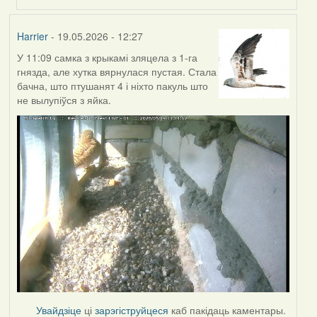
Harrier
- 19.05.2026 - 12:27
У 11:09 самка з крыкамі зляцела з 1-га
гнязда, але хутка вярнулася пустая. Стала
бачна, што птушанят 4 і ніхто пакуль што
не вылупіўся з яйка.
Увайдзіце
ці
зарэгіструйцеся
каб пакідаць каментары.