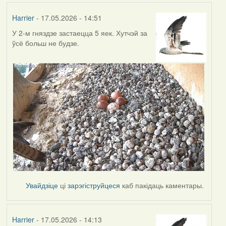
Harrier
- 17.05.2026 - 14:51
У 2-м гняздзе застаецца 5 яек. Хутчэй за
ўсё больш не будзе.
Увайдзіце
ці
зарэгіструйцеся
каб пакідаць каментары.
Harrier
- 17.05.2026 - 14:13