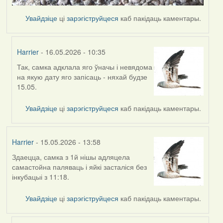
Увайдзіце
ці
зарэгіструйцеся
каб пакідаць каментары.
Harrier
- 16.05.2026 - 10:35
Так, самка адклала яго ўначы і невядома
In
на якую дату яго запісаць - няхай будзе
reply
15.05.
to
by
Увайдзіце
ці
зарэгіструйцеся
каб пакідаць каментары.
Ксения
Harrier
- 15.05.2026 - 13:58
Здаецца, самка з 1й нішы адляцела
самастойна паляваць і яйкі засталіся без
інкубацыі з 11:18.
Увайдзіце
ці
зарэгіструйцеся
каб пакідаць каментары.