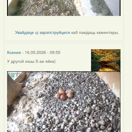
Увайдзіце
ці
зарэгіструйцеся
каб пакідаць каментары.
Ксения
- 16.05.2026 - 09:55
У другой нішы 5-ае яйка)