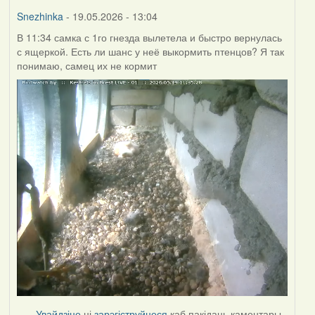
Burry
Snezhinka
- 19.05.2026 - 13:04
В 11:34 самка с 1го гнезда вылетела и быстро вернулась
с ящеркой. Есть ли шанс у неё выкормить птенцов? Я так
понимаю, самец их не кормит
Увайдзіце
ці
зарэгіструйцеся
каб пакідаць каментары.