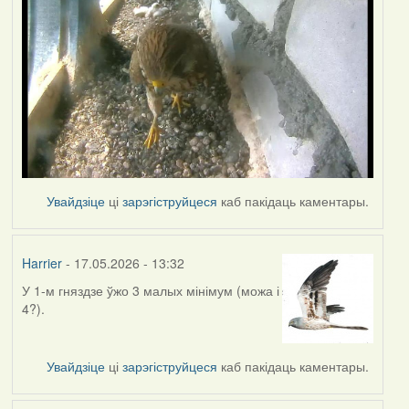
Увайдзіце
ці
зарэгіструйцеся
каб пакідаць каментары.
Harrier
- 17.05.2026 - 13:32
У 1-м гняздзе ўжо 3 малых мінімум (можа і
4?).
Увайдзіце
ці
зарэгіструйцеся
каб пакідаць каментары.