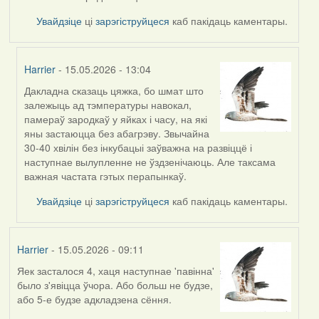
Увайдзіце
ці
зарэгіструйцеся
каб пакідаць каментары.
Harrier
- 15.05.2026 - 13:04
Дакладна сказаць цяжка, бо шмат што
In
залежыць ад тэмпературы навокал,
reply
памераў зародкаў у яйках і часу, на які
to
яны застаюцца без абагрэву. Звычайна
by
30-40 хвілін без інкубацыі заўважна на развіццё і
Burry
наступнае вылупленне не ўздзенічаюць. Але таксама
важная частата гэтых перапынкаў.
Увайдзіце
ці
зарэгіструйцеся
каб пакідаць каментары.
Harrier
- 15.05.2026 - 09:11
Яек засталося 4, хаця наступнае 'павінна'
было з'явіцца ўчора. Або больш не будзе,
або 5-е будзе адкладзена сёння.