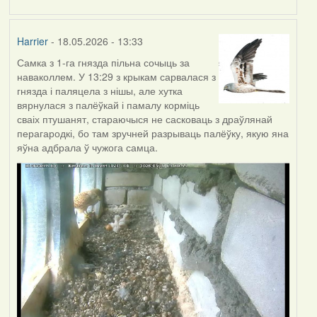
Harrier
- 18.05.2026 - 13:33
Самка з 1-га гнязда пільна сочыць за
наваколлем. У 13:29 з крыкам сарвалася з
гнязда і паляцела з нішы, але хутка
вярнулася з палёўкай і памалу корміць
сваіх птушанят, стараючыся не сасковаць з драўлянай
перагародкі, бо там зручней разрываць палёўку, якую яна
яўна адбрала ў чужога самца.