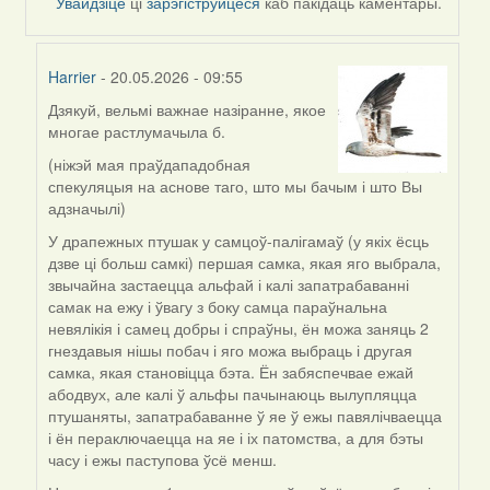
Увайдзіце
ці
зарэгіструйцеся
каб пакідаць каментары.
Harrier
- 20.05.2026 - 09:55
Дзякуй, вельмі важнае назіранне, якое
In
многае растлумачыла б.
reply
to
(ніжэй мая праўдападобная
by
спекуляцыя на аснове таго, што мы бачым і што Вы
nataly.d
адзначылі)
У драпежных птушак у самцоў-палігамаў (у якіх ёсць
дзве ці больш самкі) першая самка, якая яго выбрала,
звычайна застаецца альфай і калі запатрабаванні
самак на ежу і ўвагу з боку самца параўнальна
невялікія і самец добры і спраўны, ён можа заняць 2
гнездавыя нішы побач і яго можа выбраць і другая
самка, якая становіцца бэта. Ён забяспечвае ежай
абодвух, але калі ў альфы пачынаюць вылупляцца
птушаняты, запатрабаванне ў яе ў ежы павялічваецца
і ён пераключаецца на яе і іх патомства, а для бэты
часу і ежы паступова ўсё менш.