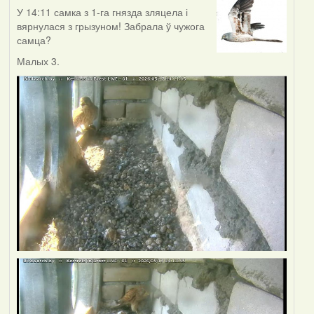
У 14:11 самка з 1-га гнязда зляцела і
вярнулася з грызуном! Забрала ў чужога
самца?
Малых 3.