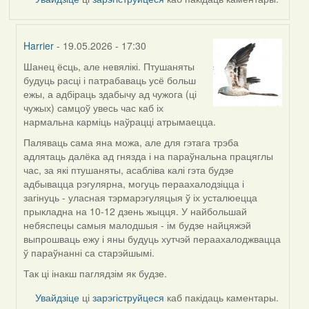
Harrier
- 19.05.2026 - 17:30
Шанец ёсць, але невялікі. Птушаняты
In
будуць расці і патрабаваць усё больш
reply
ежы, а адбіраць здабычу ад чужога (ці
to
чужых) самцоў увесь час каб іх
by
нармальна карміць наўрацці атрымаецца.
Snezhinka
Паляваць сама яна можа, але для гэтага трэба
адлятаць далёка ад гнязда і на параўнальна працяглы
час, за які птушаняты, асабліва калі гэта будзе
адбывацца рэгулярна, могуць пераахалодзіцца і
загінуць - уласная тэрмарэгуляцыя ў іх усталюецца
прыкладна на 10-12 дзень жыцця. У найбольшай
небяспецы самыя малодшыя - ім будзе найцяжэй
выпрошваць ежу і яны будуць хутчэй пераахалоджвацца
ў параўнанні са старэйшымі.
Так ці інакш паглядзім як будзе.
Увайдзіце
ці
зарэгіструйцеся
каб пакідаць каментары.