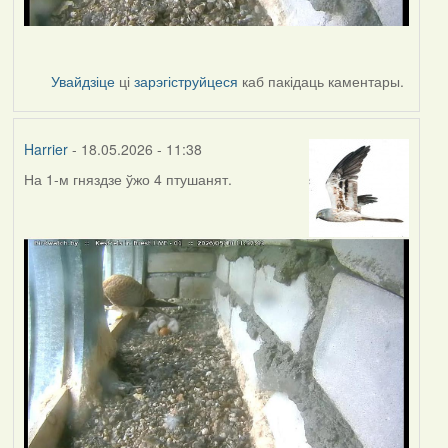
Увайдзіце
ці
зарэгіструйцеся
каб пакідаць каментары.
Harrier
- 18.05.2026 - 11:38
На 1-м гняздзе ўжо 4 птушанят.