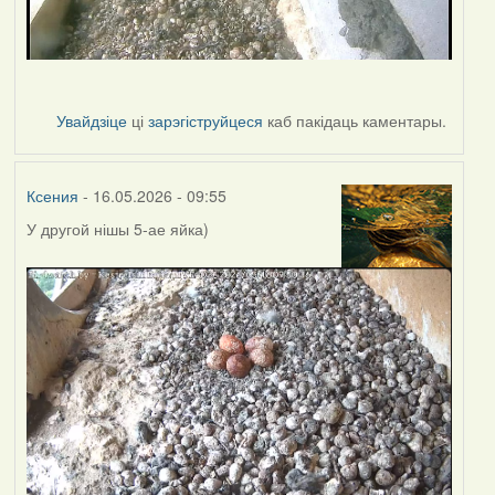
Увайдзіце
ці
зарэгіструйцеся
каб пакідаць каментары.
Ксения
- 16.05.2026 - 09:55
У другой нішы 5-ае яйка)