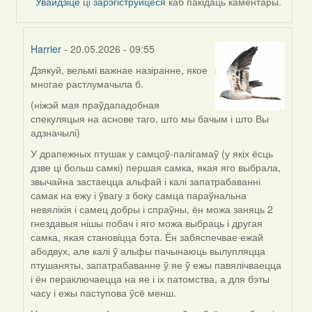
Увайдзіце
ці
зарэгіструйцеся
каб пакідаць каментары.
Harrier
- 20.05.2026 - 09:55
Дзякуй, вельмі важнае назіранне, якое
In
многае растлумачыла б.
reply
to
(ніжэй мая праўдападобная
by
спекуляцыя на аснове таго, што мы бачым і што Вы
nataly.d
адзначылі)
У драпежных птушак у самцоў-палігамаў (у якіх ёсць
дзве ці больш самкі) першая самка, якая яго выбрала,
звычайна застаецца альфай і калі запатрабаванні
самак на ежу і ўвагу з боку самца параўнальна
невялікія і самец добры і спраўны, ён можа заняць 2
гнездавыя нішы побач і яго можа выбраць і другая
самка, якая становіцца бэта. Ён забяспечвае ежай
абодвух, але калі ў альфы пачынаюць вылупляцца
птушаняты, запатрабаванне ў яе ў ежы павялічваецца
і ён пераключаецца на яе і іх патомства, а для бэты
часу і ежы паступова ўсё менш.