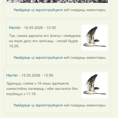
Увайдзіце
ці
зарэгіструйцеся
каб пакідаць каментары.
Harrier
- 16.05.2026 - 10:35
Так, самка адклала яго ўначы і невядома
In
на якую дату яго запісаць - няхай будзе
reply
15.05.
to
by
Увайдзіце
ці
зарэгіструйцеся
каб пакідаць каментары.
Ксения
Harrier
- 15.05.2026 - 13:58
Здаецца, самка з 1й нішы адляцела
самастойна паляваць і яйкі засталіся без
інкубацыі з 11:18.
Увайдзіце
ці
зарэгіструйцеся
каб пакідаць каментары.