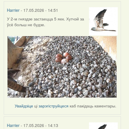
Harrier
- 17.05.2026 - 14:51
У 2-м гняздзе застаецца 5 яек. Хутчэй за
ўсё больш не будзе.
Увайдзіце
ці
зарэгіструйцеся
каб пакідаць каментары.
Harrier
- 17.05.2026 - 14:13