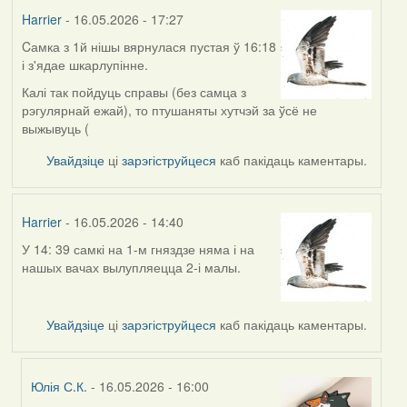
Harrier
- 16.05.2026 - 17:27
Cамка з 1й нішы вярнулася пустая ў 16:18
і з'ядае шкарлупінне.
Калі так пойдуць справы (без самца з
рэгулярнай ежай), то птушаняты хутчэй за ўсё не
выжывуць (
Увайдзіце
ці
зарэгіструйцеся
каб пакідаць каментары.
Harrier
- 16.05.2026 - 14:40
У 14: 39 самкі на 1-м гняздзе няма і на
нашых вачах вылупляецца 2-і малы.
Увайдзіце
ці
зарэгіструйцеся
каб пакідаць каментары.
Юлія С.К.
- 16.05.2026 - 16:00