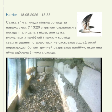
Harrier
- 18.05.2026 - 13:33
Самка з 1-га гнязда пільна сочыць за
наваколлем. У 13:29 з крыкам сарвалася з
гнязда і паляцела з нішы, але хутка
вярнулася з палёўкай і памалу корміць
сваіх птушанят, стараючыся не сасковаць з драўлянай
перагародкі, бо там зручней разрываць палёўку, якую яна
яўна адбрала ў чужога самца.