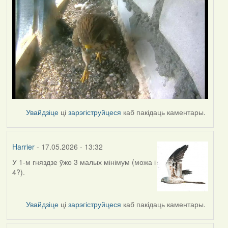
Увайдзіце
ці
зарэгіструйцеся
каб пакідаць каментары.
Harrier
- 17.05.2026 - 13:32
У 1-м гняздзе ўжо 3 малых мінімум (можа і
4?).
Увайдзіце
ці
зарэгіструйцеся
каб пакідаць каментары.