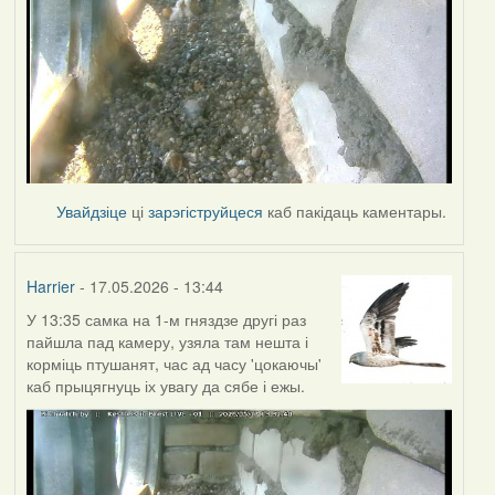
Увайдзіце
ці
зарэгіструйцеся
каб пакідаць каментары.
Harrier
- 17.05.2026 - 13:44
У 13:35 самка на 1-м гняздзе другі раз
пайшла пад камеру, узяла там нешта і
корміць птушанят, час ад часу 'цокаючы'
каб прыцягнуць іх увагу да сябе і ежы.