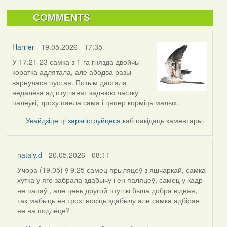
COMMENTS
Harrier
- 19.05.2026 - 17:35
У 17:21-23 самка з 1-га гнязда двойчы
коратка адлятала, але абодва разы
вярнулася пустая. Потым дастала
недалёка ад птушанят заднюю частку
палёўкі, троху паела сама і цяпер корміць малых.
Увайдзіце
ці
зарэгіструйцеся
каб пакідаць каментары.
nataly.d
- 20.05.2026 - 08:11
Учора (19.05) ў 9:25 самец прыляцеў з яшчаркай, самка
In
хутка у яго забрала здабычу і ен паляцеў, самец у кадр
reply
не папаў , але цень другой птушкі была добра відная,
to
так мабыць ён трохі носіць здабычу але самка адбірае
by
яе на подлёце?
Harrier