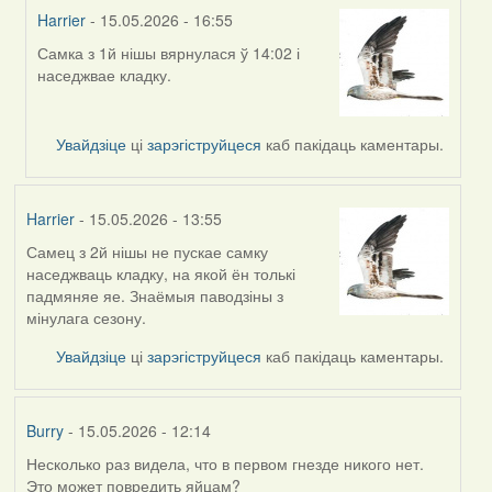
Harrier
- 15.05.2026 - 16:55
Самка з 1й нішы вярнулася ў 14:02 і
In
наседжвае кладку.
reply
to
by
Увайдзіце
ці
зарэгіструйцеся
каб пакідаць каментары.
Harrier
Harrier
- 15.05.2026 - 13:55
Самец з 2й нішы не пускае самку
наседжваць кладку, на якой ён толькі
падмяняе яе. Знаёмыя паводзіны з
мінулага сезону.
Увайдзіце
ці
зарэгіструйцеся
каб пакідаць каментары.
Burry
- 15.05.2026 - 12:14
Несколько раз видела, что в первом гнезде никого нет.
Это может повредить яйцам?