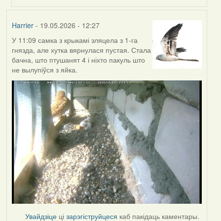
Harrier
- 19.05.2026 - 12:27
У 11:09 самка з крыкамі зляцела з 1-га
гнязда, але хутка вярнулася пустая. Стала
бачна, што птушанят 4 і ніхто пакуль што
не вылупіўся з яйка.
Увайдзіце
ці
зарэгіструйцеся
каб пакідаць каментары.