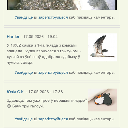
Увайдзіце
ці
зарэгіструйцеся
каб пакідаць каментары.
Harrier
- 17.05.2026 - 19:04
У 19:02 самка з 1-га гнязда з крыкамі
зляцела і хутка вярнулася з грызуном -
хутчэй за ўсё зноў адабрала здабычу ў
чужога самца.
Увайдзіце
ці
зарэгіструйцеся
каб пакідаць каментары.
Юлія С.К.
- 17.05.2026 - 17:38
Здаецца, там ужо трое ў першым гняздзе?
😊 Бачу тры галоўкі.
Увайдзіце
ці
зарэгіструйцеся
каб пакідаць каментары.