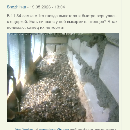
Burry
Snezhinka
- 19.05.2026 - 13:04
В 11:34 самка с 1го гнезда вылетела и быстро вернулась
с ящеркой. Есть ли шанс у неё выкормить птенцов? Я так
понимаю, самец их не кормит
Увайдзіце
ці
зарэгіструйцеся
каб пакідаць каментары.