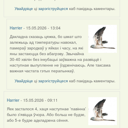
Увайдзіце
ці
зарэгіструйцеся
каб пакідаць каментары.
Harrier
- 15.05.2026 - 13:04
Дакладна сказаць цяжка, бо шмат што
In
залежыць ад тэмпературы навокал,
reply
памераў зародкаў у яйках і часу, на які
to
яны застаюцца без абагрэву. Звычайна
by
30-40 хвілін без інкубацыі заўважна на развіццё і
Burry
наступнае вылупленне не ўздзенічаюць. Але таксама
важная частата гэтых перапынкаў.
Увайдзіце
ці
зарэгіструйцеся
каб пакідаць каментары.
Harrier
- 15.05.2026 - 09:11
Яек засталося 4, хаця наступнае 'павінна'
было з'явіцца ўчора. Або больш не будзе,
або 5-е будзе адкладзена сёння.