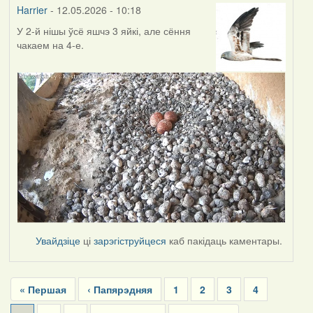
Harrier
- 12.05.2026 - 10:18
У 2-й нішы ўсё яшчэ 3 яйкі, але сёння
чакаем на 4-е.
Увайдзіце
ці
зарэгіструйцеся
каб пакідаць каментары.
Pagination
First
« Першая
Previous
‹ Папярэдняя
Page
1
Page
2
Page
3
Page
4
page
page