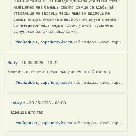
Наша ж самка з 1-га гнязда хутчэй за ўсё такая бэта і
калі цяпер яна бачыць 'свайго' самца са здабычай,
стараецца яе забраць перш, чым ён аддасць яе
самцы альфа. А самка альфа хутчэй за ўсё з нейкай
3й гнездавой нішы недзе побач, у якой птушаняты
вылупіліся раней за нашу самку.
Увайдзіце
ці
зарэгіструйцеся
каб пакідаць каментары.
Burry
- 19.05.2026 - 13:21
Кажется, в первом гнезде вылупился пятый птенец.
Увайдзіце
ці
зарэгіструйцеся
каб пакідаць каментары.
nataly.d
- 20.05.2026 - 08:00
здаецца што так
In
reply
Увайдзіце
ці
зарэгіструйцеся
каб пакідаць каментары.
to
by