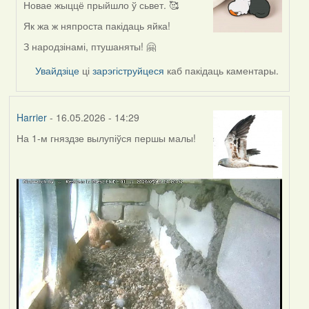
Новае жыццё прыйшло ў сьвет. 🥰
In
reply
Як жа ж няпроста пакідаць яйка!
to
З народзінамі, птушаняты! 🤗
by
Harrier
Увайдзіце
ці
зарэгіструйцеся
каб пакідаць каментары.
Harrier
- 16.05.2026 - 14:29
На 1-м гняздзе вылупіўся першы малы!