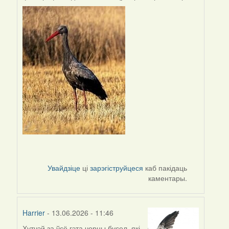
Увайдзіце
ці
зарэгіструйцеся
каб пакідаць
каментары.
Harrier
- 13.06.2026 - 11:46
Хутчэй за ўсё гэта чорны бусел, які