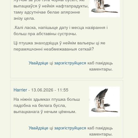
выпацкаўся ў нейкія нафтапрадукты,
таму адсутнічае белае апярэнне
знізу цела.
.Калі ласка, напішыце дату і месца назірання і
больш пра абставіны сустрэчы.
Ці птушка знаходзіцца ў нейкім вальеры ці яе
перамяшчэнні неабмежаваныя сеткай?
Увайдзіце
ці
зарэгіструйцеся
каб пакідаць
каментары.
Harrier
- 13.06.2026 - 11:55
На ніжніх здымках птушка больш
падобна на белага бусла,
выпацканага ў нечым цёмным.
Увайдзіце
ці
зарэгіструйцеся
каб пакідаць
каментары.