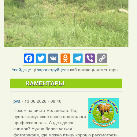
Facebook
Twitter
VK
Odnoklassniki
Telegram
Viber
Copy
Link
Увайдзіце
ці
зарэгіструйцеся
каб пакідаць каментары.
КАМЕНТАРЫ
pva
- 13.06.2026 - 08:40
Похож на аиста-меланиста. Но,
пусть скажут свое слово орнитологи-
профессионалы. А где сделан
снимок? Нужна более четкая
фотография, где можно птицу хорошо рассмотреть.