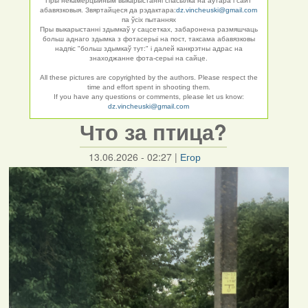
Пры некамерцыйным выкарыстанні спасылка на аўтара і сайт
абавязковыя. Звяртайцеся да рэдактара:
dz.vincheuski@gmail.com
па ўсіх пытаннях
Пры выкарыстанні здымкаў у сацсетках, забаронена размяшчаць
больш аднаго здымка з фотасерыі на пост, таксама абавязковы
надпіс "больш здымкаў тут:" і далей канкрэтны адрас на
знаходжанне фота-серыі на сайце.
All these pictures are copyrighted by the authors. Please respect the
time and effort spent in shooting them.
If you have any questions or comments, please let us know:
dz.vincheuski@gmail.com
Что за птица?
13.06.2026 - 02:27
|
Егор