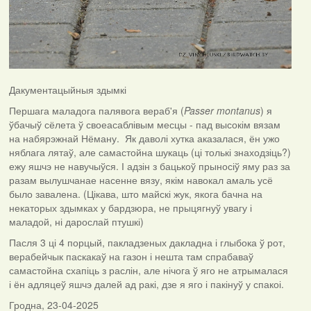
Дакументацыйныя здымкі
Першага маладога палявога вераб'я (
Passer montanus
) я
ўбачыў сёлета ў своеасаблівым месцы - пад высокім вязам
на набярэжнай Нёману. Як даволі хутка аказалася, ён ужо
няблага лятаў, але самастойна шукаць (ці толькі знаходзіць?)
ежу яшчэ не навучыўся. І адзін з бацькоў прыносіў яму раз за
разам вылушчанае насенне вязу, якім навокал амаль усё
было завалена. (Цікава, што майскі жук, якога бачна на
некаторых здымках у бардзюра, не прыцягнуў увагу і
маладой, ні дарослай птушкі)
Пасля 3 ці 4 порцый, пакладзеных дакладна і глыбока ў рот,
верабейчык паскакаў на газон і нешта там спрабаваў
самастойна схапіць з раслін, але нічога ў яго не атрымалася
і ён адляцеў яшчэ далей ад ракі, дзе я яго і пакінуў у спакоі.
Гродна, 23-04-2025