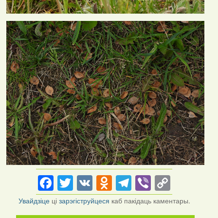
Facebook
Twitter
VK
Odnoklassniki
Telegram
Viber
Copy
Link
Увайдзіце
ці
зарэгіструйцеся
каб пакідаць каментары.