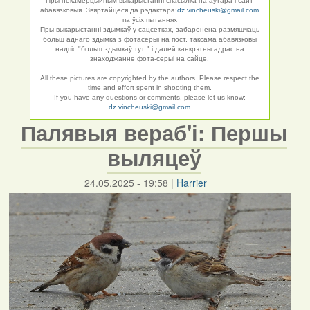
Пры некамерцыйным выкарыстанні спасылка на аўтара і сайт
абавязковыя. Звяртайцеся да рэдактара:
dz.vincheuski@gmail.com
па ўсіх пытаннях
Пры выкарыстанні здымкаў у сацсетках, забаронена размяшчаць
больш аднаго здымка з фотасерыі на пост, таксама абавязковы
надпіс "больш здымкаў тут:" і далей канкрэтны адрас на
знаходжанне фота-серыі на сайце.
All these pictures are copyrighted by the authors. Please respect the
time and effort spent in shooting them.
If you have any questions or comments, please let us know:
dz.vincheuski@gmail.com
Палявыя вераб'і: Першы
выляцеў
24.05.2025 - 19:58
|
Harrier