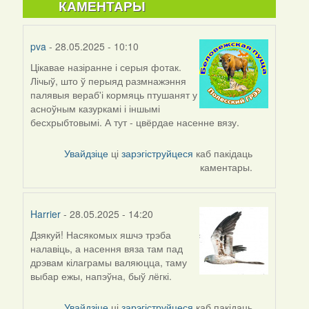
КАМЕНТАРЫ
pva
- 28.05.2025 - 10:10
Цікавае назіранне і серыя фотак.
Лічыў, што ў перыяд размнажэння
палявыя вераб'і кормяць птушанят у
асноўным казуркамі і іншымі
бесхрыбтовымі. А тут - цвёрдае насенне вязу.
Увайдзіце
ці
зарэгіструйцеся
каб пакідаць
каментары.
Harrier
- 28.05.2025 - 14:20
Дзякуй! Насякомых яшчэ трэба
налавіць, а насення вяза там пад
дрэвам кілаграмы валяюцца, таму
выбар ежы, напэўна, быў лёгкі.
Увайдзіце
ці
зарэгіструйцеся
каб пакідаць