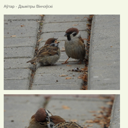
Аўтар - Дзьмітры Вінчэўскі