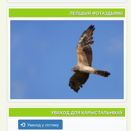
ЛЕПШЫЯ ФОТАЗДЫМКІ
УВАХОД ДЛЯ КАРЫСТАЛЬНІКАЎ
Уваход у сістэму