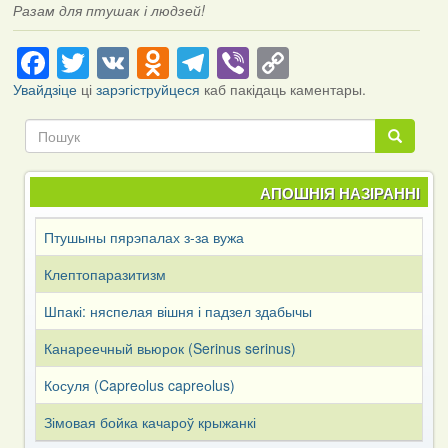
Разам для птушак і людзей!
Facebook
Twitter
VK
Odnoklassniki
Telegram
Viber
Copy
Link
Увайдзіце
ці
зарэгіструйцеся
каб пакідаць каментары.
Пошук
Пошук
АПОШНІЯ НАЗІРАННІ
Птушыны пярэпалах з-за вужа
Клептопаразитизм
Шпакі: няспелая вішня і падзел здабычы
Канареечный вьюрок (Serinus serinus)
Косуля (Capreоlus capreоlus)
Зімовая бойка качароў крыжанкі