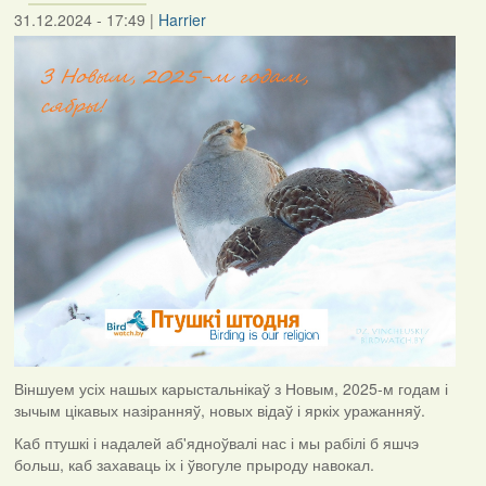
31.12.2024 - 17:49
|
Harrier
Віншуем усіх нашых карыстальнікаў з Новым, 2025-м годам і
зычым цікавых назіранняў, новых відаў і яркіх уражанняў.
Каб птушкі і надалей аб'ядноўвалі нас і мы рабілі б яшчэ
больш, каб захаваць іх і ўвогуле прыроду навокал.