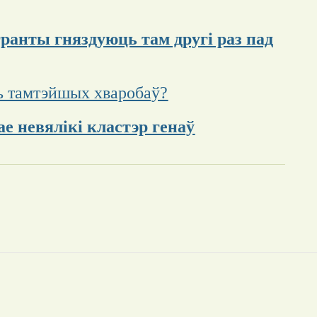
ранты гняздуюць там другі раз пад
ць тамтэйшых хваробаў?
е невялікі кластэр генаў