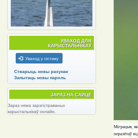
УВАХОД ДЛЯ
КАРЫСТАЛЬНІКАЎ
Уваход у сістэму
Стварыць новы рахунак
Запытаць новы пароль
ЗАРАЗ НА САЙЦЕ
Зараз няма зарэгістраваных
карыстальнікаў онлайн.
Міграцыя, як
пералётаў ві