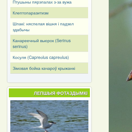
Птушыны пярэпалах з-за вужа
Клептопаразитизм
Шпакі: няспелая вішня і падзел
здабычы
Канареечный вьюрок (Serinus
serinus)
Косуля (Capreоlus capreоlus)
Зімовая бойка качароў крыжанкі
ЛЕПШЫЯ ФОТАЗДЫМКІ