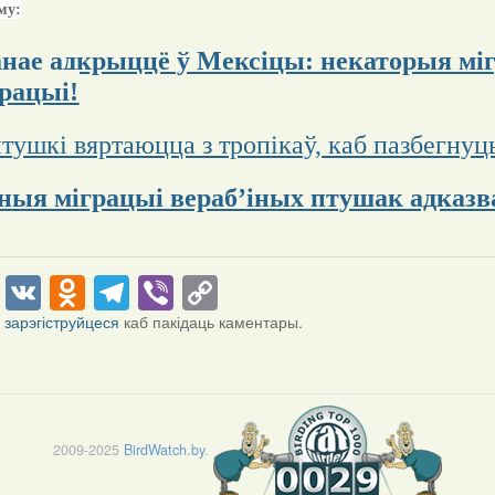
му:
нае адкрыццё ў Мексіцы: некаторыя міг
грацыі!
тушкі вяртаюцца з тропікаў, каб пазбегну
чныя міграцыі вераб’іных птушак адказва
cebook
Twitter
VK
Odnoklassniki
Telegram
Viber
Copy
Link
і
зарэгіструйцеся
каб пакідаць каментары.
2009-2025
BirdWatch.by
.