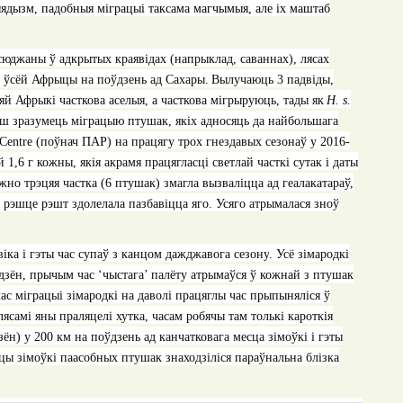
ыядызм, падобныя міграцыі таксама магчымыя, але іх маштаб
аўсюджаны ў адкрытых краявідах (напрыклад, саваннах), лясах
па ўсёй Афрыцы на поўдзень ад Сахары.
Вылучаюць 3 падвіды,
няй Афрыкі часткова аселыя, а часткова мігрыруюць, тады як
H. s.
пш зразумець міграцыю птушак, якіх адносяць да найбольшага
Centre (
поўнач ПАР) на працягу трох гнездавых сезонаў у 2016-
1,6 г кожны, якія акрамя працягласці светлай часткі сутак і даты
жно трэцяя частка (6 птушак) змагла вызваліцца ад геалакатараў,
 рэшце рэшт здолелала пазбавіцца яго. Усяго атрымалася зноў
віка і гэты час супаў з канцом дажджавога сезону
.
Усё зімародкі
3 дзён, прычым час ‘чыстага’ палёту атрымаўся ў кожнай з птушак
с міграцыі зімародкі на даволі працяглы час прыпыняліся ў
лясамі яны праляцелі хутка, часам робячы там толькі кароткія
ён) у 200 км на поўдзень ад канчатковага месца зімоўкі і гэты
сцы зімоўкі паасобных птушак знаходзіліся параўнальна блізка