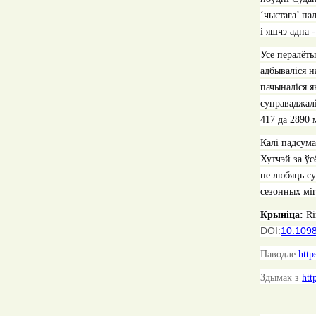
‘чыстага’ па
і яшчэ адна 
Усе пералёты
адбываліся н
пачыналіся я
суправаджалі
417 да 2890
Калі падсума
Хутчэй за ўс
не любяць су
сезонных міг
Крыніца:
Ri
DOI:
10.109
Паводле
http
Здымак з
htt