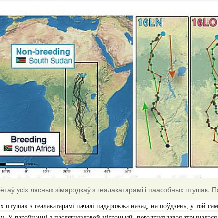
таў усіх лясных зімародкаў з геалакатарамі і паасобных птушак. 
х птушак з геалакатарамі пачалі падарожжа назад, на поўдзень, у той сам
у. У параўнанні з паслягнездавой міграцыяй, перадгнездавая атрымалася 