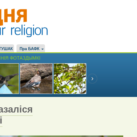
ТУШАК
Пра БАФК
НІЯ ФОТАЗДЫМКІ
азаліся
і