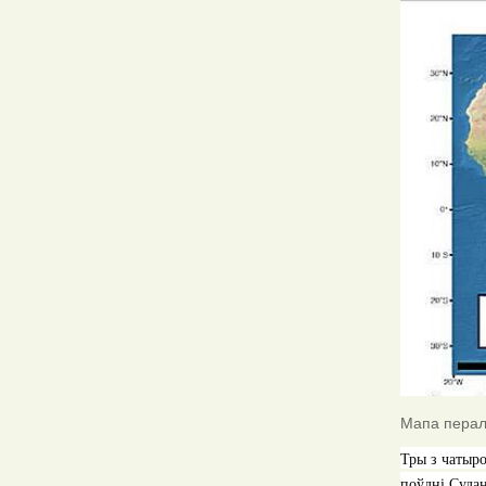
Мапа пералё
Тры з чатыро
поўдні Судан