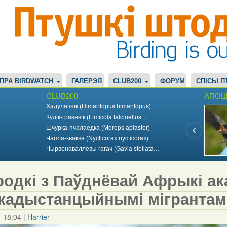
ПРА BIRDWATCH
ГАЛЕРЭЯ
CLUB200
ФОРУМ
СПІСЫ П
CLUB200
АПОШ
Хадулачнік (Himantopus himantopus)
Кулік-гразевік (Limicola falcinellus…
Шчурка-пчалаедка (Merops apiaster)
Чапля-кваква (Nycticorax nycticorax)
Чырвонаваллёвы гагач (Gavia stellata…
родкі з Паўднёвай Афрыкі ак
кадыстанцыйнымі мігрантам
- 18:04
|
Harrier