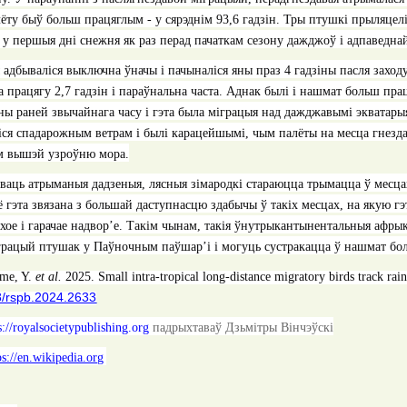
лёту быў больш працяглым - у сярэднім
93,6
гадзін
.
Тры птушкі прыляцелі 
- у першыя дні снежня як раз перад пачаткам сезону дажджоў і адпаведнай
 адбываліся выключна ўначы і пачыналіся яны праз 4 гадзіны пасля заходу
а працягу 2,7 гадзін і параўнальна часта. Аднак былі і нашмат больш прац
ны раней звычайнага часу і гэта была міграцыя над дажджавымі экватарыя
ся спадарожным ветрам і былі карацейшымі, чым палёты на месца гнездав
 м вышэй узроўню мора.
ваць атрыманыя дадзеныя, лясныя зімародкі стараюцца трымацца ў месцах
ё гэта звязана з большай даступнасцю здабычы ў такіх месцах, на якую 
хое і гарачае надвор’е. Такім чынам, такія ўнутрыкантынентальныя афр
рацый птушак у Паўночным паўшар’і і могуць сустракацца ў нашмат боль
me, Y.
et al.
2025. Small intra-tropical long-distance migratory birds track ra
8/rspb.2024.2633
s://royalsocietypublishing.org
падрыхтаваў Дзьмітры Вінчэўскі
ps://en.wikipedia.org