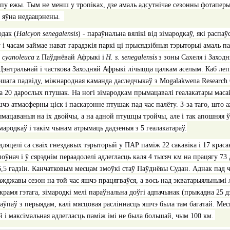
пу ежы. Тым не менш у тропіках, дзе амаль адсутнічае сезонны фотапер
сё яўна недаацэнены.
одак
(
Halcyon senegalensis
)
- параўнальна вялікі від зімародкаў, які расп
 і часам займае нават гарадзкія паркі ці прысядзібныя тэрыторыі амаль 
. cyanoleuca
z
Паўднёвай Афрыкі і
H. s. senegalensis
з зоны Сахеля і Заход
Цэнтральнай і часткова Заходняй Афрыкі лічыцца цалкам аселым. Каб ле
шага падвіду, міжнародная каманда даследчыкаў з
Mogalakwena Research 
ла 20 дарослых птушак. На ногі зімародкам прымацавалі геалакатары масай 
шчэ атмасферны ціск і паскарэнне птушак пад час палёту. З-за таго, што а
мацаваныя на іх двойчы, а на адной птушцы тройчы, але і так апошняя ў
імародкаў і такім чынам атрымаць дадзеныя з 5 геалакатараў.
дляцелі са сваіх гнездавых тэрыторый у ПАР паміж 22 сакавіка і 17 краса
поўнач і ў сярэднім пераадолелі адлегласць каля 4 тысяч км на працягу 7
6,5
гадзін
.
Канчатковым месцам змоўкі стаў Паўднёвы Судан. Аднак пад ча
дажджавы сезон на той час яшчэ працягваўся, а вось над экватарыяльнымі 
рамя гэтага, зімародкі мелі параўнальна доўгі адпачынак (прыкадна 25 дз
саўпаў з перыядам, калі мясцовая расліннасць яшчэ была там багатай. Ме
й і максімальная адлегласць паміж імі не была большай, чым 100 км.