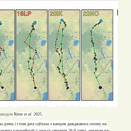
Паводле
Rime
et al.
2025.
ы дзень і гэтая дата саўпала з канцом дажджавога сезону на
значна карацейшай у часе (у сярэднім
26,9
дзён), прычым час