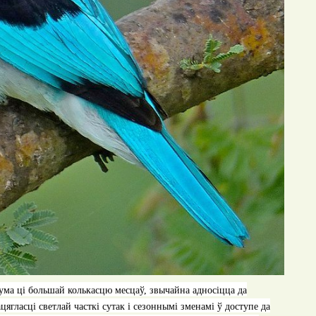
ума ці большай колькасцю месцаў, звычайна адносіцца да
ягласці светлай часткі сутак і сезоннымі зменамі ў доступе да