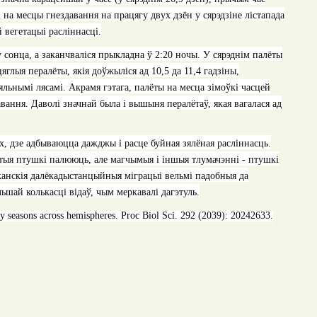
на месцы гнездавання на працягу двух дзён у сярэдзіне лістапада
 вегетацыі расліннасці.
 сонца, а заканчваліся прыкладна ў 2:20 ночы. У сярэднім палёты
яглыя пералёты, якія доўжыліся ад 10,5 да 11,4 гадзіны,
льнымі лясамі. Акрамя гэтага, палёты на месца зімоўкі часцей
ання. Даволі значнай была і вышыня пералётаў, якая вагалася ад
, дзе адбываюцца дажджы і расце буйная зялёная расліннасць.
гэтыя птушкі палююць, але магчымыя і іншыя тлумачэнні - птушкі
ыканскія далёкадыстанцыйныя міграцыі вельмі падобныя да
шай колькасці відаў, чым меркавалі дагэтуль.
iny seasons across hemispheres. Proc Biol Sci. 292 (2039): 20242633.