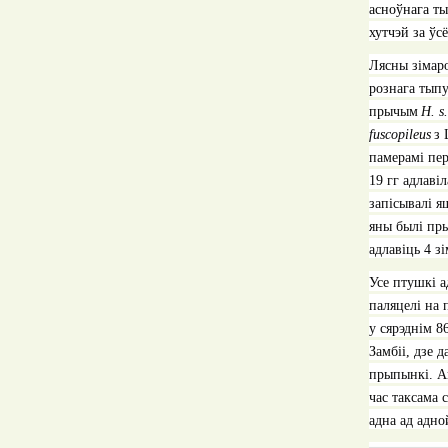
асноўнага ты
хутчэй за ў
Лясны зімар
рознага тыпу
прычым
H. s
fuscopileus
з 
памерамі пер
19 гг адлаві
запісывалі я
яны былі пры
адлавіць 4 з
Усе птушкі а
паляцелі на 
у сярэднім
8
Замбіі, дзе 
прыпынкі. Ак
час таксама 
адна ад адно