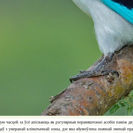
ую часцей за ўсё апісваюць як рэгулярныя перамяшчэнні асобін паміж дв
даў з умеранай кліматычнай зоны, дзе яна абумоўлена значнай зменай прац