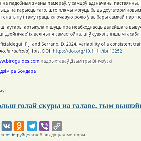
 на падобныя змены памераў, у самцоў адзначаны пастаянны, 
дчыць на карысць таго, што плямы могуць быць доўгатэрміновы
і генатыпу і таму граць ключавую ролю ў выбары самкай партнё
ш, аўтары артыкула пішуць пра неабходнасць далейшага выву
і ‘дзейнічае’ іх велічыня самастойна, ці ў сувязі з іншымі асабл
ficialdegui, F J, and
Serrano, D. 2024. Variability of a consistent tr
bicola rubicola
).
Ibis
. DOI:
https://doi.org/10.1111/ibi.13252
w.birdguides.com
падрыхтаваў Дзьмітры Вінчэўскі
адзіміра Бондара
му:
льш голай скуры на галаве, тым вышэй
cebook
Twitter
VK
Odnoklassniki
Telegram
Viber
Copy
Link
і
зарэгіструйцеся
каб пакідаць каментары.