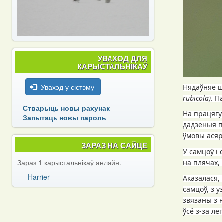
УВАХОД ДЛЯ
КАРЫСТАЛЬНІКАЎ
Уваход у сістэму
Нядаўняе ш
rubicola
).
Па
Стварыць новы рахунак
На працягу
Запытаць новы пароль
дадзеныя п
ўмовы асяр
ЗАРАЗ НА САЙЦЕ
У самцоў і
Зараз 1 карыстальнікаў анлайн.
на плячах,
Harrier
Аказалася,
самцоў, з 
звязаны з
ўсё з-за л