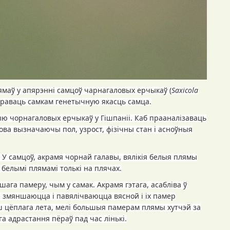
маў у апярэнні самцоў чарнагаловых ерчыкаў (
Saxicola
траваць самкам генетычную якасць самца.
ю чорнагаловых ерчыкаў у Гішпаніі. Каб прааналізаваць
ова вызначаючы пол, узрост, фізічны стан і асноўныя
 У самцоў, акрамя чорнай галавы, вялікія белыя плямы
 белымі плямамі толькі на плячах.
ага памеру, чым у самак. Акрамя гэтага, асабліва ў
яны змяншаюцца і павялічваюцца вясной
і
і
х п
а
мер
ьш цёплага лета, мелі большыя памерам плямы хутчэй за
га адрастання пёраў пад час лінькі.