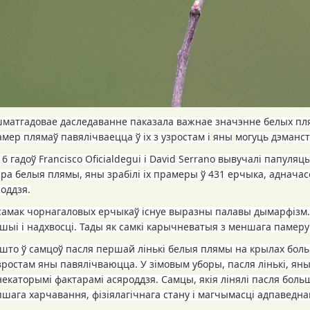
матгадовае даследаванне паказала важнае значэнне белых пля
мер плямаў павялічваецца ў іх з узростам і
яны
могуць дэманс
 6 гадоў
Francisco Oficialdegui
і
David Serrano
вывучалі папуляцы
ра белыя плямы, яны зрабілі іх прамеры ў 431 ерчыка, адначас
оддзя.
 самак чорнагаловых ерчыкаў існуе выразны палавы дымарфізм.
 шыі і надхвосці. Тады як самкі карычневатыя з меншага памеру
 што ў самцоў пасля першай лінькі белыя плямы на крылах больш
узростам яны павялічваюцца. У зімовым уборы, пасля лінькі, 
некаторымі
фактарам
і
асяроддзя.
Самцы, якія лінялі пасля бол
епшага харчавання, фізіялагічнага стану і магчымасці адпаведна