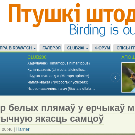
ПРА BIRDWATCH
ГАЛЕРЭЯ
CLUB200
ФОРУМ
СПІСЫ П
CLUB200
АПОШ
Хадулачнік (Himantopus himantopus)
Кулік-гразевік (Limicola falcinellus…
Шчурка-пчалаедка (Merops apiaster)
Чапля-кваква (Nycticorax nycticorax)
Чырвонаваллёвы гагач (Gavia stellata…
р белых плямаў у ерчыкаў 
тычную якасць самцоў
- 00:40
|
Harrier