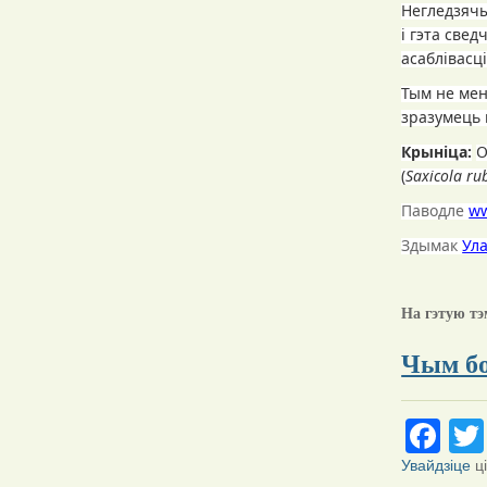
Негледзячы
і гэта све
асаблівасц
Тым не мен
зразумець ц
Крыніца:
O
(
Saxicola ru
Паводле
ww
Здымак
Ул
На гэтую тэ
Чым бо
Fa
Увайдзіце
ц