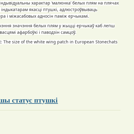
індывідуальны характар ‘малюнка’ белых плям на плячах
м індыкатарам якасці птушкі, адлюстроўвываць
ра і міжасабовых адносін паміж ерчыкамі.
чэння значэння белых плям у жыцці ерчыкаў каб лепш
івасцямі афарбоўкі і паводзін самцоў.
ait: The size of the white wing patch in European Stonechats
шы статус птушкі