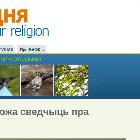
ТУШАК
Пра БАФК
НІЯ ФОТАЗДЫМКІ
можа сведчыць пра