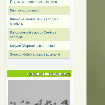
Птушыны пярэпалах з-за вужа
Клептопаразитизм
Шпакі: няспелая вішня і падзел
здабычы
Канареечный вьюрок (Serinus
serinus)
Косуля (Capreоlus capreоlus)
Зімовая бойка качароў крыжанкі
ЛЕПШЫЯ ФОТАЗДЫМКІ