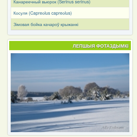
Канареечный вьюрок (Serinus serinus)
Косуля (Capreоlus capreоlus)
Зімовая бойка качароў крыжанкі
ЛЕПШЫЯ ФОТАЗДЫМКІ