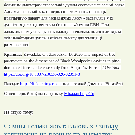
большым дыяметрам ствала такія дуплы сустракаліся вельмі рэдка.
Адпаведна з гэтай заканамернасцю можна прапанаваць
практычную параду для гаспадарчых лясоў - застаўляць у іх
дуплістыя дрэвы дыяметрам больш за 40 см на
DBH
. Гэта
дапаможа захоўвываць аптымальную шчыльнасць лясным відам,
якім неабходныя дуплы вялікага памеру для жыцця ці
размнажэння.
Крыніца:
Zawadzki, G., Zawadzka, D.
2026
The impact of tree
parameters on the dimensions of Black Woodpecker cavities in pine-
dominated forests: the case study from Augustów Forest.
J Ornithol
.
https://doi.org/10.1007/s10336-026-02391-8
Паводле
https://link.springer.com
падрыхтаваў Дзьмітры Вінчэўскі
Самец чорнай жаўны на здымку
Мікалая Вераб’я
На гэтую тэму:
Самцы і самкі жоўтагаловых дзятлаў
харчуюцца на розных па дыяметру