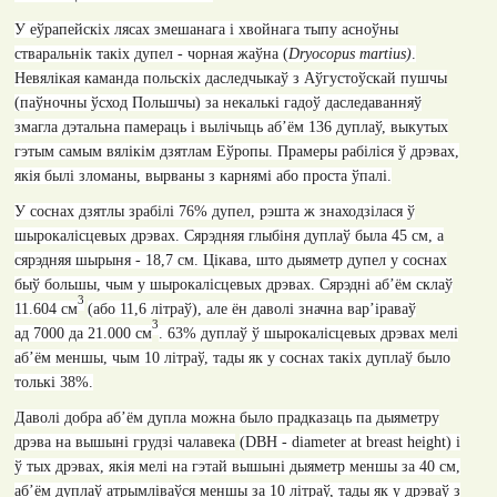
У еўрапейскіх лясах змешанага і хвойнага тыпу асноўны
стваральнік такіх дупел - чорная жаўна (
Dryocopus martius
)
.
Невялікая каманда польскіх даследчыкаў з Аўгустоўскай пушчы
(паўночны ўсход Польшчы) за некалькі гадоў даследаванняў
змагла дэтальна памераць і вылічыць аб’ём 136 дуплаў, выкутых
гэтым самым вялікім дзятлам Еўропы. Прамеры рабіліся ў дрэвах,
якія былі зломаны, вырваны з карнямі або проста ўпалі.
У соснах дзятлы зрабілі
76%
дупел, рэшта ж знаходзілася ў
шырокалісцевых дрэвах. Сярэдняя глыбіня дуплаў была 45 см, а
сярэдняя шырыня - 18,7 см. Цікава, што дыяметр дупел у соснах
быў большы, чым у шырокалісцевых дрэвах. Сярэдні аб’ём склаў
3
11
.
604 c
м
(або 11,6 літраў)
,
але ён даволі значна вар’іраваў
3
ад
7000
да
21
.
000
см
. 63%
дуплаў ў шырокалісцевых дрэвах мелі
аб’ём меншы, чым
10
літраў
,
тады як у соснах такіх дуплаў было
толькі
38%.
Даволі добра аб’ём дупла можна было прадказаць па дыяметру
дрэва на вышыні грудзі чалавека
(
DBH
-
diameter at breast height)
і
ў тых дрэвах, якія мелі на гэтай вышыні дыяметр меншы за 40 см,
аб’ём дуплаў атрымліваўся меншы за 10 літраў, тады як у дрэваў з