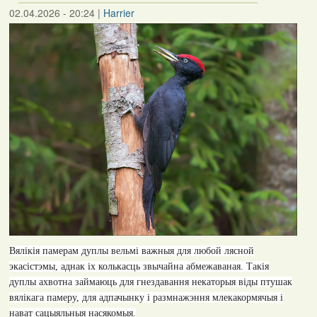
02.04.2026 - 20:24
|
Harrier
Вялікія памерам дуплы вельмі важныя для любой лясной
экасістэмы, аднак іх колькасць звычайна абмежаваная. Такія
дуплы ахвотна займаюць для гнездавання некаторыя віды птушак
вялікага памеру, для адпачынку і размнажэння млекакормячыя і
нават сацыяльныя насякомыя.