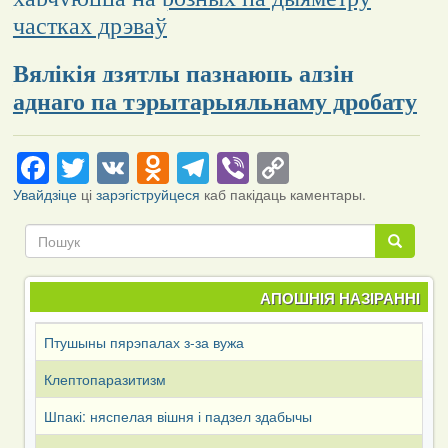
частках дрэваў
Вялікія дзятлы пазнаюць адзін
аднаго па тэрытарыяльнаму дробату
Facebook
Twitter
VK
Odnoklassniki
Telegram
Viber
Copy
Link
Увайдзіце
ці
зарэгіструйцеся
каб пакідаць каментары.
Пошук
Пошук
АПОШНІЯ НАЗІРАННІ
Птушыны пярэпалах з-за вужа
Клептопаразитизм
Шпакі: няспелая вішня і падзел здабычы