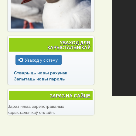
УВАХОД ДЛЯ
КАРЫСТАЛЬНІКАЎ
Уваход у сістэму
Стварыць новы рахунак
Запытаць новы пароль
ЗАРАЗ НА САЙЦЕ
Зараз няма зарэгістраваных
карыстальнікаў онлайн.