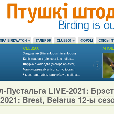
ПРА BIRDWATCH
ГАЛЕРЭЯ
CLUB200
ФОРУМ
СПІСЫ П
CLUB200
АПОШ
Хадулачнік (Himantopus himantopus)
Кулік-гразевік (Limicola falcinellus…
Шчурка-пчалаедка (Merops apiaster)
Чапля-кваква (Nycticorax nycticorax)
Чырвонаваллёвы гагач (Gavia stellata…
-Пустальга LIVE-2021: Брэст,
2021: Brest, Belarus 12-ы сезо