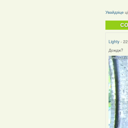
Увайдзіце
ц
C
Lighty
- 22
Дождж?