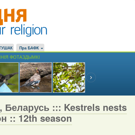
ТУШАК
Пра БАФК
НІЯ ФОТАЗДЫМКІ
 Беларусь ::: Kestrels nests
н :: 12th season