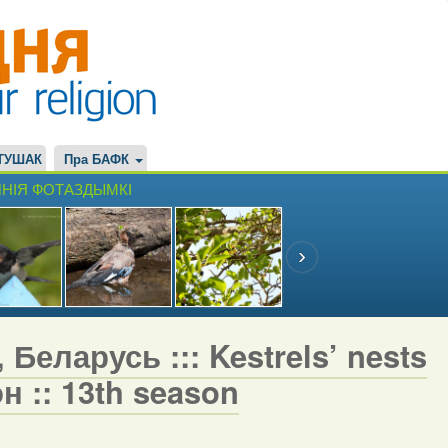
ТУШАК
Пра БАФК
НІЯ ФОТАЗДЫМКІ
Беларусь ::: Kestrels’ nests
н :: 13th season