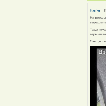
Harrier
- 1
На першым
вырашыла 
Тады птуш
атрымліва
Самцы час