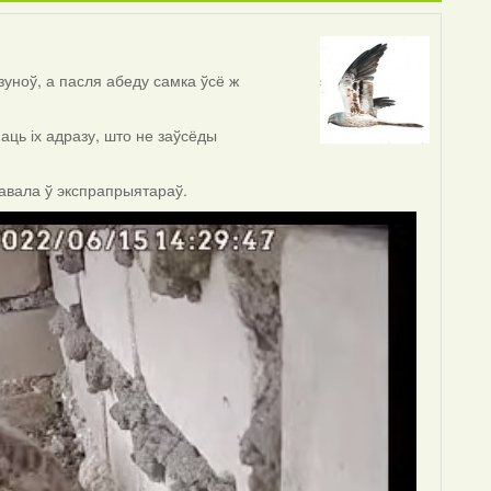
зуноў, а пасля абеду самка ўсё ж
аць іх адразу, што не заўсёды
равала ў экспрапрыятараў.