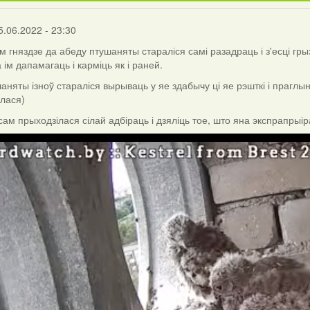
5.06.2022 - 23:30
 гняздзе да абеду птушаняты стараліся самі разадраць і з'есці гры
ім дапамагаць і карміць як і раней.
аняты ізноў стараліся вырываць у яе здабычу ці яе рэшткі і праглын
лася)
ам прыходзілася сілай адбіраць і дзяліць тое, што яна экспрапрыі