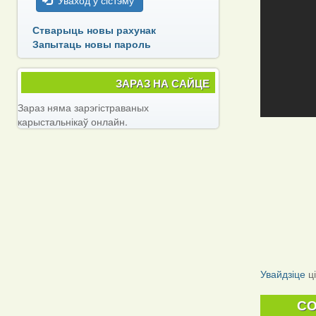
Уваход у сістэму
Стварыць новы рахунак
Запытаць новы пароль
ЗАРАЗ НА САЙЦЕ
Зараз няма зарэгістраваных
карыстальнікаў онлайн.
Увайдзіце
ц
C