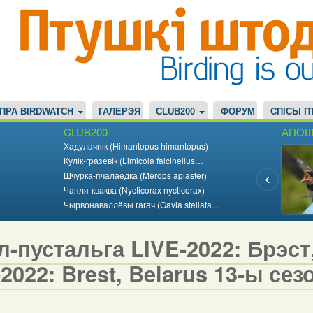
ПРА BIRDWATCH
ГАЛЕРЭЯ
CLUB200
ФОРУМ
СПІСЫ П
CLUB200
АПОШ
Хадулачнік (Himantopus himantopus)
Кулік-гразевік (Limicola falcinellus…
Шчурка-пчалаедка (Merops apiaster)
Чапля-кваква (Nycticorax nycticorax)
Чырвонаваллёвы гагач (Gavia stellata…
-пустальга LIVE-2022: Брэст, 
2022: Brest, Belarus 13-ы сезо