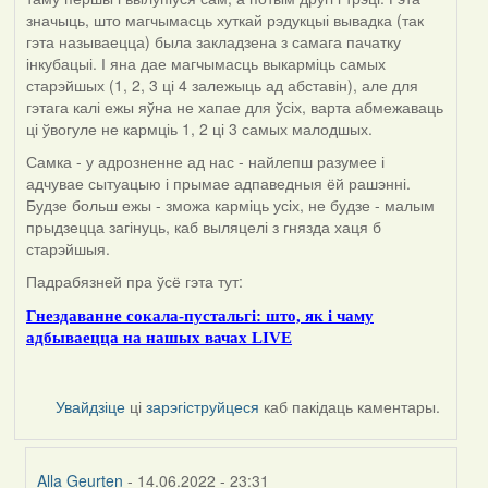
значыць, што магчымасць хуткай рэдукцыі вывадка (так
гэта называецца) была закладзена з самага пачатку
інкубацыі. І яна дае магчымасць выкарміць самых
старэйшых (1, 2, 3 ці 4 залежыць ад абставін), але для
гэтага калі ежы яўна не хапае для ўсіх, варта абмежаваць
ці ўвогуле не кармціь 1, 2 ці 3 самых малодшых.
Самка - у адрозненне ад нас - найлепш разумее і
адчувае сытуацыю і прымае адпаведныя ёй рашэнні.
Будзе больш ежы - зможа карміць усіх, не будзе - малым
прыдзецца загінуць, каб выляцелі з гнязда хаця б
старэйшыя.
Падрабязней пра ўсё гэта тут:
Гнездаванне сокала-пустальгі: што, як і чаму
адбываецца на нашых вачах LIVE
Увайдзіце
ці
зарэгіструйцеся
каб пакідаць каментары.
Alla Geurten
- 14.06.2022 - 23:31