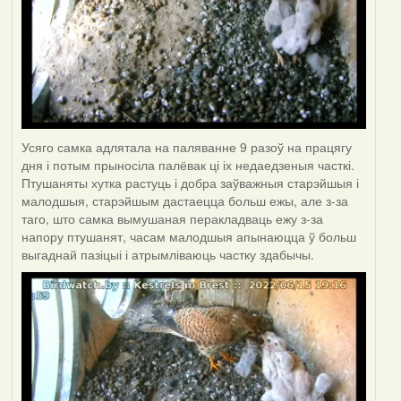
Усяго самка адлятала на паляванне 9 разоў на працягу
дня і потым прыносіла палёвак ці іх недаедзеныя часткі.
Птушаняты хутка растуць і добра заўважныя старэйшыя і
малодшыя, старэйшым дастаецца больш ежы, але з-за
таго, што самка вымушаная перакладваць ежу з-за
напору птушанят, часам малодшыя апынаюцца ў больш
выгаднай пазіцыі і атрымліваюць частку здабычы.