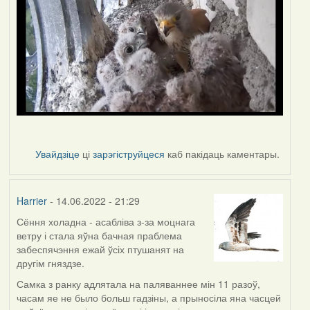
Увайдзіце
ці
зарэгіструйцеся
каб пакідаць каментары.
Harrier
- 14.06.2022 - 21:29
Сёння холадна - асабліва з-за моцнага
ветру і стала яўна бачная праблема
забеспячэння ежай ўсіх птушанят на
другім гняздзе.
Самка з ранку адлятала на паляваннее мін 11 разоў,
часам яе не было больш гадзіны, а прыносіла яна часцей