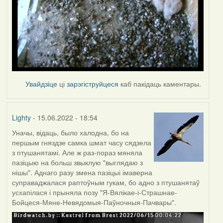
Увайдзіце
ці
зарэгіструйцеся
каб пакідаць каментары.
Lighty
- 15.06.2022 - 18:54
Уначы, відаць, было халодна, бо на
першым гняздзе самка шмат часу сядзела
з птушанятамі. Але ж раз-пораз мяняла
пазіцыю на больш звыклую "выглядаю з
нішы". Аднаго разу змена пазіцыі імаверна
суправаджалася раптоўным гукам, бо адно з птушанятаў
усхапілася і прыняла позу "Я-Вялікае-і-Страшнае-
Бойцеся-Мяне-Невядомыя-Паўночныя-Пачвары".