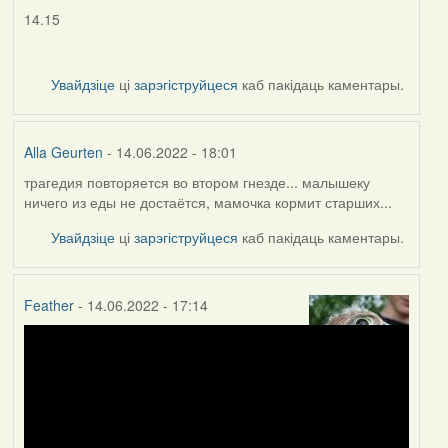
14.15
Увайдзіце
ці
зарэгіструйцеся
каб пакідаць каментары.
Alla Geurten
- 14.06.2022 - 18:01
трагедия повторяется во втором гнезде... малышеку
ничего из еды не достаётся, мамочка кормит старших...
Увайдзіце
ці
зарэгіструйцеся
каб пакідаць каментары.
Feather
- 14.06.2022 - 17:14