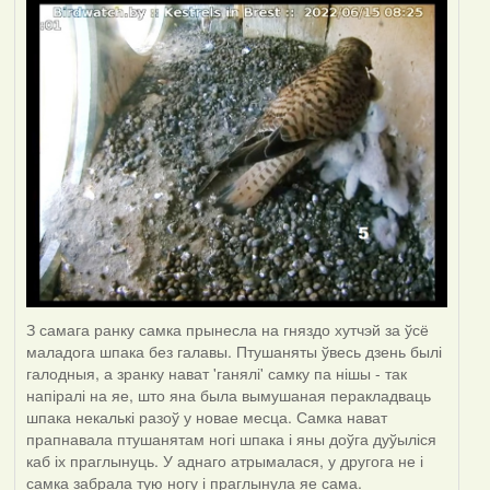
З самага ранку самка прынесла на гняздо хутчэй за ўсё
маладога шпака без галавы. Птушаняты ўвесь дзень былі
галодныя, а зранку нават 'ганялі' самку па нішы - так
напіралі на яе, што яна была вымушаная перакладваць
шпака некалькі разоў у новае месца. Самка нават
прапнавала птушанятам ногі шпака і яны доўга дуўыліся
каб іх праглынуць. У аднаго атрымалася, у другога не і
самка забрала тую ногу і праглынула яе сама.