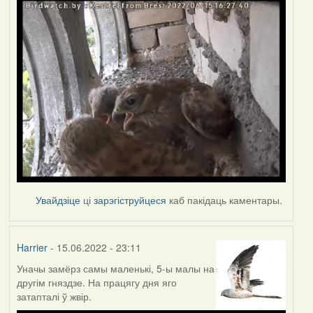
Увайдзіце
ці
зарэгіструйцеся
каб пакідаць каментары.
Harrier
- 15.06.2022 - 23:11
Уначы замёрз самы маленькі, 5-ы малы на
другім гняздзе. На працягу дня яго
затапталі ў жвір.