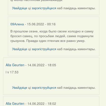
Увайдзіце
ці
зарэгіструйцеся
каб пакідаць каментары.
09Алена
- 15.06.2022 - 00:16
В прошлом сезне, когда было свсем холодно и самку
In
бросил самец, по просьбам людей, самке подкинули
reply
грызунов. Правда один птенчик все равно умер.
to
by
Увайдзіце
ці
зарэгіструйцеся
каб пакідаць каментары.
Alla
Geurten
Alla Geurten
- 14.06.2022 - 18:05
i v 17.53
Увайдзіце
ці
зарэгіструйцеся
каб пакідаць каментары.
Alla Geurten
- 14.06.2022 - 18:02