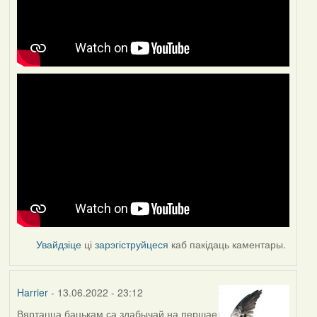
Увайдзіце
ці
зарэгіструйцеся
каб пакідаць каментары.
Harrier
- 13.06.2022 - 23:12
Вяртацца бацькам са здабычай на першае