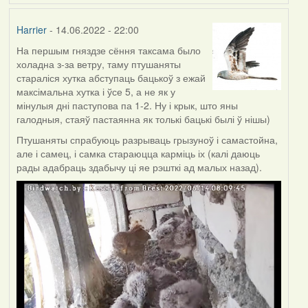
Harrier
- 14.06.2022 - 22:00
На першым гняздзе сёння таксама было
холадна з-за ветру, таму птушаняты
стараліся хутка абступаць бацькоў з ежай
максімальна хутка і ўсе 5, а не як у
мінулыя дні паступова па 1-2. Ну і крык, што яны
галодныя, стаяў пастаянна як толькі бацькі былі ў нішы)
Птушаняты спрабуюць разрываць грызуноў і самастойна,
але і самец, і самка стараюцца карміць іх (калі даюць
рады адабраць здабычу ці яе рэшткі ад малых назад).