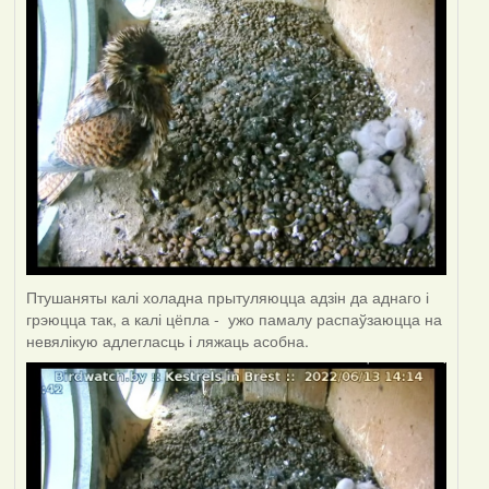
Птушаняты калі холадна прытуляюцца адзін да аднаго і
грэюцца так, а калі цёпла - ужо памалу распаўзаюцца на
невялікую адлегласць і ляжаць асобна.