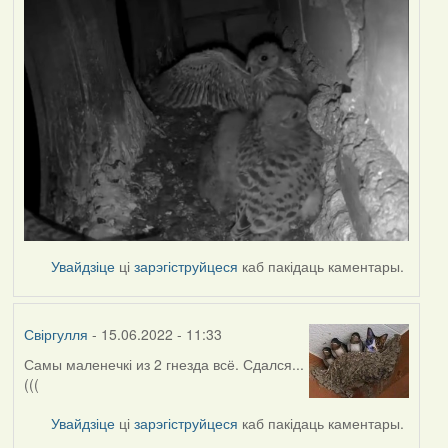
Увайдзіце
ці
зарэгіструйцеся
каб пакідаць каментары.
Свіргулля
- 15.06.2022 - 11:33
Самы маленечкі из 2 гнезда всё. Сдался...
(((
Увайдзіце
ці
зарэгіструйцеся
каб пакідаць каментары.