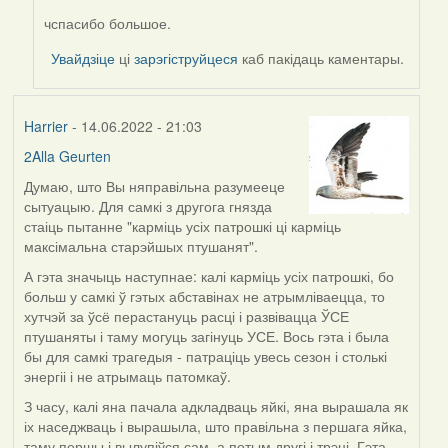
чспасибо большое.
In
reply
Увайдзіце
ці
зарэгіструйцеся
каб пакідаць каментары.
to
by
Harrier
Harrier
- 14.06.2022 - 21:03
2Alla Geurten
Думаю, што Вы няправільна разумееце
сытуацыю. Для самкі з другога гнязда
стаіць пытанне "карміць усіх патрошкі ці карміць
максімальна старэйшых птушанят".
А гэта значыць наступнае: калі карміць усіх патрошкі, бо
больш у самкі ў гэтых абставінах не атрымліваецца, то
хутчэй за ўсё перастануць расці і развівацца ЎСЕ
птушаняты і таму могуць загінуць УСЕ. Вось гэта і была
бы для самкі трагедыя - патраціць увесь сезон і столькі
энергіі і не атрымаць патомкаў.
З часу, калі яна пачала адкладваць яйкі, яна вырашала як
іх наседжваць і вырашыла, што правільна з першага яйка,
таму першы і вылупіўся сам, а потым другі і трэці. Гэта