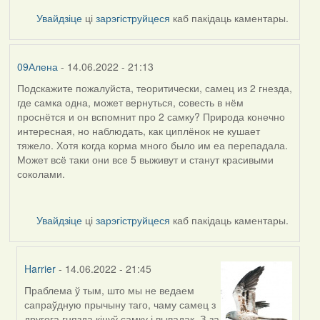
Увайдзіце
ці
зарэгіструйцеся
каб пакідаць каментары.
09Алена
- 14.06.2022 - 21:13
Подскажите пожалуйста, теоритически, самец из 2 гнезда,
где самка одна, может вернуться, совесть в нём
проснётся и он вспомнит про 2 самку? Природа конечно
интересная, но наблюдать, как циплёнок не кушает
тяжело. Хотя когда корма много было им еа перепадала.
Может всё таки они все 5 выживут и станут красивыми
соколами.
Увайдзіце
ці
зарэгіструйцеся
каб пакідаць каментары.
Harrier
- 14.06.2022 - 21:45
Праблема ў тым, што мы не ведаем
In
сапраўдную прычыну таго, чаму самец з
reply
другога гнязда кінуў самку і вывадак. З-за