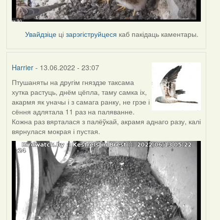
Увайдзіце
ці
зарэгіструйцеся
каб пакідаць каментары.
Harrier
- 13.06.2022 - 23:07
Птушаняты на другім гняздзе таксама
хутка растуць, днём цёпла, таму самка іх,
акармя як уначы і з самага ранку, не грэе і
сёння адлятала 11 раз на паляванне.
Кожна раз вярталася з палёўкай, акрамя аднаго разу, калі
вярнулася мокрая і пустая.