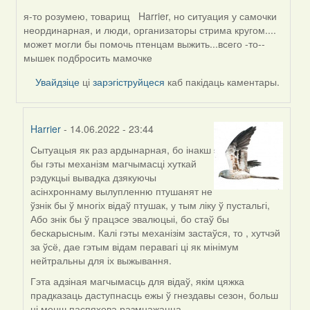
я-то розумею, товарищ Harrier, но ситуация у самочки
In
неординарная, и люди, организаторы стрима кругом....
reply
может могли бы помочь птенцам выжить...всего -то--
to
мышек подбросить мамочке
by
Harrier
Увайдзіце
ці
зарэгіструйцеся
каб пакідаць каментары.
Harrier
- 14.06.2022 - 23:44
Сытуацыя як раз ардынарная, бо інакш
In
бы гэты механізм магчымасці хуткай
reply
рэдукцыі вывадка дзякуючы
to
асінхроннаму вылупленню птушанят не
by
ўзнік бы ў многіх відаў птушак, у тым ліку ў пустальгі,
Alla
Або знік бы ў працэсе эвалюцыі, бо стаў бы
Geurten
бескарысным. Калі гэты механізім застаўся, то , хутчэй
за ўсё, дае гэтым відам перавагі ці як мінімум
нейтральны для іх выжывання.
Гэта адзіная магчымасць для відаў, якім цяжка
прадказаць даступнасць ежы ў гнездавы сезон, больш
ці менш паспяхова размнажацца.