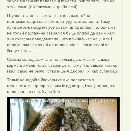
за ўсё маленькіх палёвак ці іх часткі -рэшту таго, што не
з'ела сама (ёй таксама ж трэба есці).
Птушаняты яшчэ замалыя, каб самастойна
падтрымліваць сваю тэмпературу калі холадна. Таму
яўна мёрзлі і сядзелі ўсе разам, штораз былі галодныя і
не толькі пастаянна стараліся быць бліжэй да самкі калі
яна голасам паведамляла, што прыйшў час есці, але і
перамяшчаліся за ёй па палове нішы і прыцягвалі яе
ўвагу як маглі.
Самым малодшым гэта не вельмі дапамагло - самка
карміла амаль толькі старэйшых. Таму малодшыя крычалі
і калі самкі не было і старэйшыя дзюбалі іх, каб супакоіць.
Толькі ненадоўга ўвечары самка пасядзела з
птушанятамі, прыкрываючы іх ад ветра, і зноў паляцела
паляваць - за ежай для ўсіх.