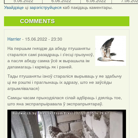
5.06.2022
6.06.2022
6.06.2022
7.06.20
Увайдзіце
ці
зарэгіструйцеся
каб пакідаць каментары.
COMMENTS
Harrier
- 15.06.2022 - 23:30
На першым гняздзе да абеду птушаняты
стараліся самі разадраць і з'есці грызуноў,
а пасля абеду самка ўсё ж вырашыла ім
дапамагаць і карміць як і раней.
Тады птушаняты ізноў стараліся вырываць у яе здабычу
ці яе рэшткі і праглынаць іх адразу, што не заўсёды
атрымлівалася)
Самцы часам прыходзілася сілай адбіраць і дзяліць тое,
што яна экспрапрыіравала ў экспрапрыятараў.