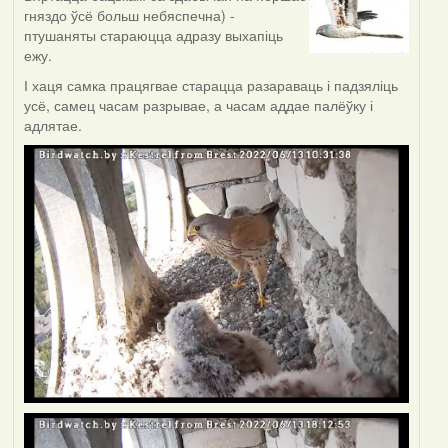
гняздо ўсё больш небяспечна) -
птушаняты стараюцца адразу выхапіць
ежу.
І хаця самка працягвае старацца разараваць і падзяліць
усё, самец часам разрывае, а часам аддае палёўку і
адлятае.