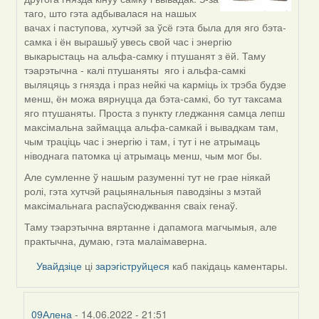
to
таго, што гэта адбывалася на нашых
by
вачах і паступова, хутчэй за ўсё гэта была для яго бэта-
09Алена
самка і ён вырашыў увесь свой час і энергію
выкарыстаць на альфа-самку і птушанят з ёй. Таму
тэарэтычна - калі птушаняты яго і альфа-самкі
выляцяць з гнязда і праз нейкі ча карміць іх трэба будзе
менш, ён можа вярнуцца да бэта-самкі, бо тут таксама
яго птушаняты. Проста з пункту гледжання самца лепш
максімальна займацца альфа-самкай і вывадкам там,
чым траціць час і энергію і там, і тут і не атрымаць
ніводнага патомка ці атрымаць менш, чым мог бы.
Але сумленне ў нашым разуменні тут не грае ніякай
ролі, гэта хутчэй рацыянальныя паводзіны з мэтай
максімальнага распаўсюджвання сваіх генаў.
Таму тэарэтычна вяртанне і дапамога магчымыя, але
практычна, думаю, гэта малаімаверна.
Увайдзіце
ці
зарэгіструйцеся
каб пакідаць каментары.
09Алена
- 14.06.2022 - 21:51