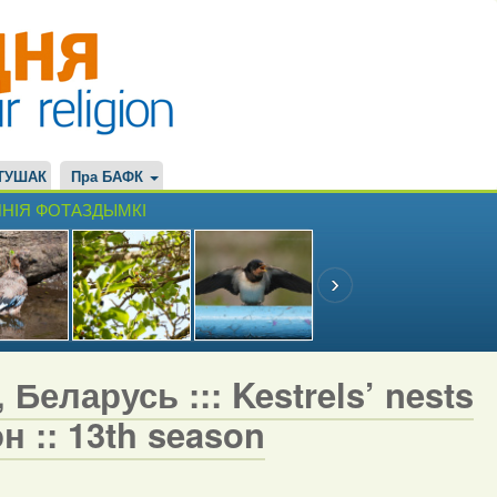
ТУШАК
Пра БАФК
НІЯ ФОТАЗДЫМКІ
Беларусь ::: Kestrels’ nests
н :: 13th season