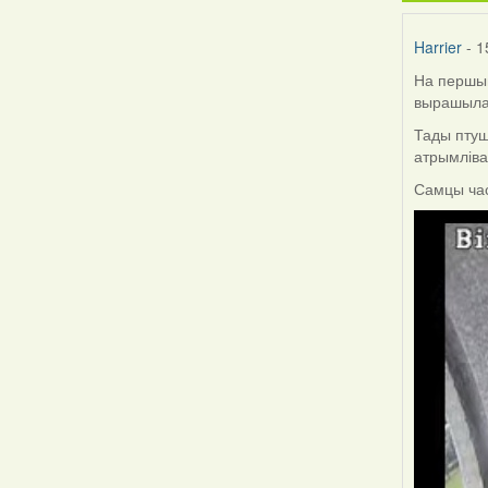
Harrier
- 1
На першым
вырашыла 
Тады птуш
атрымліва
Самцы час