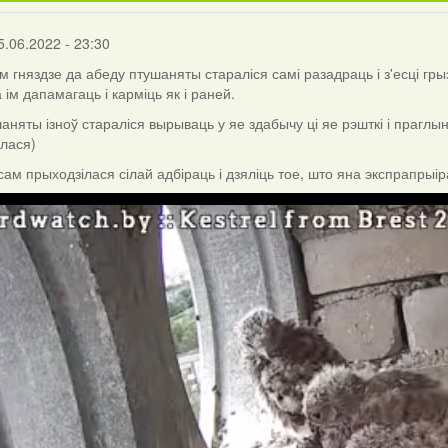
5.06.2022 - 23:30
 гняздзе да абеду птушаняты стараліся самі разадраць і з'есці гры
ім дапамагаць і карміць як і раней.
аняты ізноў стараліся вырываць у яе здабычу ці яе рэшткі і праглын
лася)
ам прыходзілася сілай адбіраць і дзяліць тое, што яна экспрапрыі