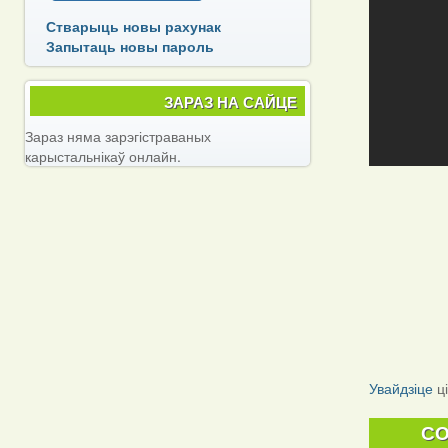
Стварыць новы рахунак
Запытаць новы пароль
ЗАРАЗ НА САЙЦЕ
Зараз няма зарэгістраваных
карыстальнікаў онлайн.
Увайдзіце
ц
C