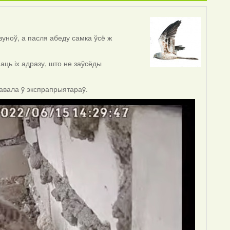
зуноў, а пасля абеду самка ўсё ж
аць іх адразу, што не заўсёды
равала ў экспрапрыятараў.