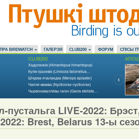
ПРА BIRDWATCH
ГАЛЕРЭЯ
CLUB200
ФОРУМ
СПІСЫ П
CLUB200
АПОШ
Хадулачнік (Himantopus himantopus)
Кулік-гразевік (Limicola falcinellus…
Шчурка-пчалаедка (Merops apiaster)
Чапля-кваква (Nycticorax nycticorax)
Чырвонаваллёвы гагач (Gavia stellata…
-пустальга LIVE-2022: Брэст, 
2022: Brest, Belarus 13-ы сезо