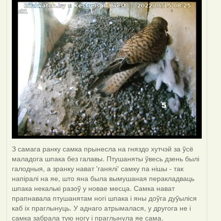
З самага ранку самка прынесла на гняздо хутчэй за ўсё
маладога шпака без галавы. Птушаняты ўвесь дзень былі
галодныя, а зранку нават 'ганялі' самку па нішы - так
напіралі на яе, што яна была вымушаная перакладваць
шпака некалькі разоў у новае месца. Самка нават
прапнавала птушанятам ногі шпака і яны доўга дуўыліся
каб іх праглынуць. У аднаго атрымалася, у другога не і
самка забрала тую ногу і праглынула яе сама.