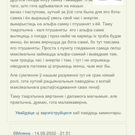
to
таго, што гэта адбывалася на нашых
by
вачах і паступова, хутчэй за ўсё гэта была для яго бэта-
09Алена
самка і ён вырашыў увесь свой час і энергію
выкарыстаць на альфа-самку і птушанят з ёй. Таму
тэарэтычна - калі птушаняты яго і альфа-самкі
выляцяць з гнязда і праз нейкі ча карміць іх трэба будзе
менш, ён можа вярнуцца да бэта-самкі, бо тут таксама
яго птушаняты. Проста з пункту гледжання самца лепш
максімальна займацца альфа-самкай і вывадкам там,
чым траціць час і энергію і там, і тут і не атрымаць
ніводнага патомка ці атрымаць менш, чым мог бы.
Але сумленне ў нашым разуменні тут не грае ніякай
ролі, гэта хутчэй рацыянальныя паводзіны з мэтай
максімальнага распаўсюджвання сваіх генаў.
Таму тэарэтычна вяртанне і дапамога магчымыя, але
практычна, думаю, гэта малаімаверна.
Увайдзіце
ці
зарэгіструйцеся
каб пакідаць каментары.
09Алена
- 14.06.2022 - 21:51