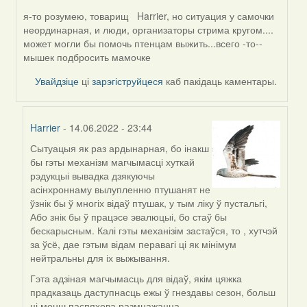
я-то розумею, товарищ Harrier, но ситуация у самочки
In
неординарная, и люди, организаторы стрима кругом....
reply
может могли бы помочь птенцам выжить...всего -то--
to
мышек подбросить мамочке
by
Harrier
Увайдзіце
ці
зарэгіструйцеся
каб пакідаць каментары.
Harrier
- 14.06.2022 - 23:44
Сытуацыя як раз ардынарная, бо інакш
In
бы гэты механізм магчымасці хуткай
reply
рэдукцыі вывадка дзякуючы
to
асінхроннаму вылупленню птушанят не
by
ўзнік бы ў многіх відаў птушак, у тым ліку ў пустальгі,
Alla
Або знік бы ў працэсе эвалюцыі, бо стаў бы
Geurten
бескарысным. Калі гэты механізім застаўся, то , хутчэй
за ўсё, дае гэтым відам перавагі ці як мінімум
нейтральны для іх выжывання.
Гэта адзіная магчымасць для відаў, якім цяжка
прадказаць даступнасць ежы ў гнездавы сезон, больш
ці менш паспяхова размнажацца.