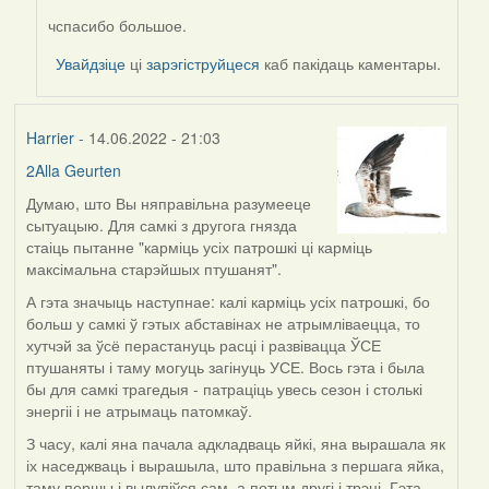
чспасибо большое.
In
reply
Увайдзіце
ці
зарэгіструйцеся
каб пакідаць каментары.
to
by
Harrier
Harrier
- 14.06.2022 - 21:03
2Alla Geurten
Думаю, што Вы няправільна разумееце
сытуацыю. Для самкі з другога гнязда
стаіць пытанне "карміць усіх патрошкі ці карміць
максімальна старэйшых птушанят".
А гэта значыць наступнае: калі карміць усіх патрошкі, бо
больш у самкі ў гэтых абставінах не атрымліваецца, то
хутчэй за ўсё перастануць расці і развівацца ЎСЕ
птушаняты і таму могуць загінуць УСЕ. Вось гэта і была
бы для самкі трагедыя - патраціць увесь сезон і столькі
энергіі і не атрымаць патомкаў.
З часу, калі яна пачала адкладваць яйкі, яна вырашала як
іх наседжваць і вырашыла, што правільна з першага яйка,
таму першы і вылупіўся сам, а потым другі і трэці. Гэта