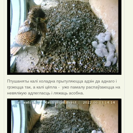
Птушаняты калі холадна прытуляюцца адзін да аднаго і
грэюцца так, а калі цёпла - ужо памалу распаўзаюцца на
невялікую адлегласць і ляжаць асобна.