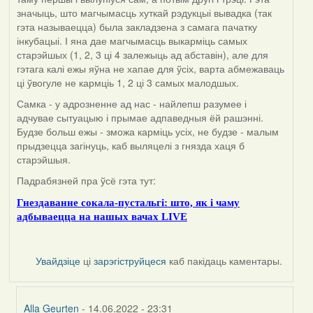
значыць, што магчымасць хуткай рэдукцыі вывадка (так
гэта называецца) была закладзена з самага пачатку
інкубацыі. І яна дае магчымасць выкарміць самых
старэйшых (1, 2, 3 ці 4 залежыць ад абставін), але для
гэтага калі ежы яўна не хапае для ўсіх, варта абмежаваць
ці ўвогуле не кармціь 1, 2 ці 3 самых малодшых.
Самка - у адрозненне ад нас - найлепш разумее і
адчувае сытуацыю і прымае адпаведныя ёй рашэнні.
Будзе больш ежы - зможа карміць усіх, не будзе - малым
прыдзецца загінуць, каб выляцелі з гнязда хаця б
старэйшыя.
Падрабязней пра ўсё гэта тут:
Гнездаванне сокала-пустальгі: што, як і чаму
адбываецца на нашых вачах LIVE
Увайдзіце
ці
зарэгіструйцеся
каб пакідаць каментары.
Alla Geurten
- 14.06.2022 - 23:31