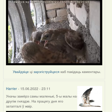
Увайдзіце
ці
зарэгіструйцеся
каб пакідаць каментары.
Harrier
- 15.06.2022 - 23:11
Уначы замёрз самы маленькі, 5-ы малы на
другім гняздзе. На працягу дня яго
затапталі ў жвір.