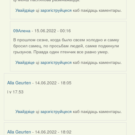
Увайдзіце
ці
зарэгіструйцеся
каб пакідаць каментары.
09Алена
- 15.06.2022 - 00:16
В прошлом сезне, когда было свсем холодно и самку
In
бросил самец, по просьбам людей, самке подкинули
reply
грызунов. Правда один птенчик все равно умер.
to
by
Увайдзіце
ці
зарэгіструйцеся
каб пакідаць каментары.
Alla
Geurten
Alla Geurten
- 14.06.2022 - 18:05
i v 17.53
Увайдзіце
ці
зарэгіструйцеся
каб пакідаць каментары.
Alla Geurten
- 14.06.2022 - 18:02