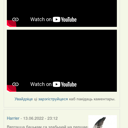
Увайдзіце
ці
зарэгіструйцеся
каб пакідаць каментары.
Harrier
- 13.06.2022 - 23:12
Вяртацца бацькам са здабычай на першае