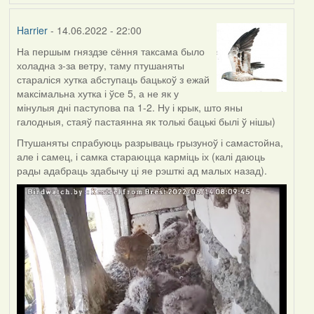
Harrier
- 14.06.2022 - 22:00
На першым гняздзе сёння таксама было
холадна з-за ветру, таму птушаняты
стараліся хутка абступаць бацькоў з ежай
максімальна хутка і ўсе 5, а не як у
мінулыя дні паступова па 1-2. Ну і крык, што яны
галодныя, стаяў пастаянна як толькі бацькі былі ў нішы)
Птушаняты спрабуюць разрываць грызуноў і самастойна,
але і самец, і самка стараюцца карміць іх (калі даюць
рады адабраць здабычу ці яе рэшткі ад малых назад).