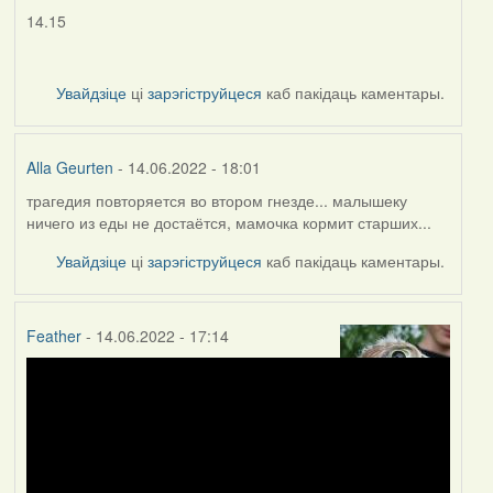
14.15
Увайдзіце
ці
зарэгіструйцеся
каб пакідаць каментары.
Alla Geurten
- 14.06.2022 - 18:01
трагедия повторяется во втором гнезде... малышеку
ничего из еды не достаётся, мамочка кормит старших...
Увайдзіце
ці
зарэгіструйцеся
каб пакідаць каментары.
Feather
- 14.06.2022 - 17:14