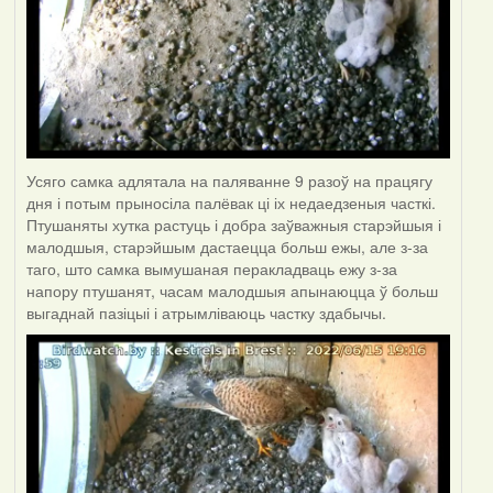
Усяго самка адлятала на паляванне 9 разоў на працягу
дня і потым прыносіла палёвак ці іх недаедзеныя часткі.
Птушаняты хутка растуць і добра заўважныя старэйшыя і
малодшыя, старэйшым дастаецца больш ежы, але з-за
таго, што самка вымушаная перакладваць ежу з-за
напору птушанят, часам малодшыя апынаюцца ў больш
выгаднай пазіцыі і атрымліваюць частку здабычы.