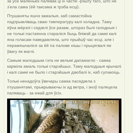
за ўсё маленькіх палёвак ці іх часткі -рэшту таго, што не
з'ела сама (ёй таксама ж трэба есці).
Птушаняты яшчэ замалыя, каб самастойна
падтрымліваць сваю тэмпературу калі холадна. Таму
яўна мёрзлі і сядзелі ўсе разам, штораз былі галодныя і
не толькі пастаянна стараліся быць бліжэй да самкі калі
яна голасам паведамляла, што прыйшў час есці, але і
перамяшчаліся за ёй па палове нішы і прыцягвалі яе
ўвагу як маглі.
Самым малодшым гэта не вельмі дапамагло - самка
карміла амаль толькі старэйшых. Таму малодшыя крычалі
і калі самкі не было і старэйшыя дзюбалі іх, каб супакоіць.
Толькі ненадоўга ўвечары самка пасядзела з
птушанятамі, прыкрываючы іх ад ветра, і зноў паляцела
паляваць - за ежай для ўсіх.