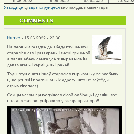
5.06.2022
6.06.2022
6.06.2022
7.06.20
Увайдзіце
ці
зарэгіструйцеся
каб пакідаць каментары.
COMMENTS
Harrier
- 15.06.2022 - 23:30
На першым гняздзе да абеду птушаняты
стараліся самі разадраць і з'есці грызуноў,
а пасля абеду самка ўсё ж вырашыла ім
дапамагаць і карміць як і раней.
Тады птушаняты ізноў стараліся вырываць у яе здабычу
ці яе рэшткі і праглынаць іх адразу, што не заўсёды
атрымлівалася)
Самцы часам прыходзілася сілай адбіраць і дзяліць тое,
што яна экспрапрыіравала ў экспрапрыятараў.