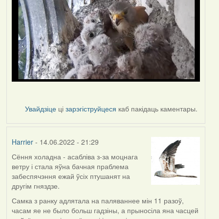
Увайдзіце
ці
зарэгіструйцеся
каб пакідаць каментары.
Harrier
- 14.06.2022 - 21:29
Сёння холадна - асабліва з-за моцнага
ветру і стала яўна бачная праблема
забеспячэння ежай ўсіх птушанят на
другім гняздзе.
Самка з ранку адлятала на паляваннее мін 11 разоў,
часам яе не было больш гадзіны, а прыносіла яна часцей