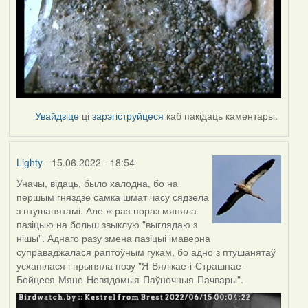
Увайдзіце
ці
зарэгіструйцеся
каб пакідаць каментары.
Lighty
- 15.06.2022 - 18:54
Уначы, відаць, было халодна, бо на
першым гняздзе самка шмат часу сядзела
з птушанятамі. Але ж раз-пораз мяняла
пазіцыю на больш звыклую "выглядаю з
нішы". Аднаго разу змена пазіцыі імаверна
суправаджалася раптоўным гукам, бо адно з птушанятаў
усхапілася і прыняла позу "Я-Вялікае-і-Страшнае-
Бойцеся-Мяне-Невядомыя-Паўночныя-Пачвары".