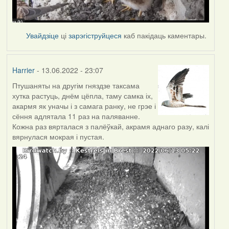
Увайдзіце
ці
зарэгіструйцеся
каб пакідаць каментары.
Harrier
- 13.06.2022 - 23:07
Птушаняты на другім гняздзе таксама
хутка растуць, днём цёпла, таму самка іх,
акармя як уначы і з самага ранку, не грэе і
сёння адлятала 11 раз на паляванне.
Кожна раз вярталася з палёўкай, акрамя аднаго разу, калі
вярнулася мокрая і пустая.