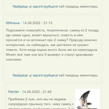
Увайдзіце
ці
зарэгіструйцеся
каб пакідаць каментары.
09Алена
- 14.06.2022 - 21:13
Подскажите пожалуйста, теоритически, самец из 2 гнезда,
где самка одна, может вернуться, совесть в нём
проснётся и он вспомнит про 2 самку? Природа конечно
интересная, но наблюдать, как циплёнок не кушает
тяжело. Хотя когда корма много было им еа перепадала.
Может всё таки они все 5 выживут и станут красивыми
соколами.
Увайдзіце
ці
зарэгіструйцеся
каб пакідаць каментары.
Harrier
- 14.06.2022 - 21:45
Праблема ў тым, што мы не ведаем
In
сапраўдную прычыну таго, чаму самец з
reply
другога гнязда кінуў самку і вывадак. З-за