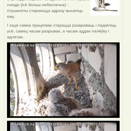
гняздо ўсё больш небяспечна) -
птушаняты стараюцца адразу выхапіць
ежу.
І хаця самка працягвае старацца разараваць і падзяліць
усё, самец часам разрывае, а часам аддае палёўку і
адлятае.