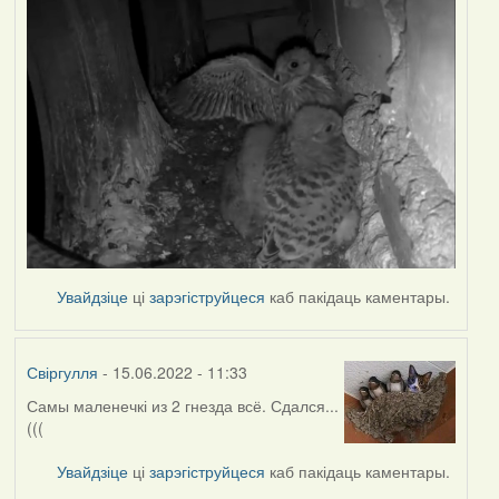
Увайдзіце
ці
зарэгіструйцеся
каб пакідаць каментары.
Свіргулля
- 15.06.2022 - 11:33
Самы маленечкі из 2 гнезда всё. Сдался...
(((
Увайдзіце
ці
зарэгіструйцеся
каб пакідаць каментары.