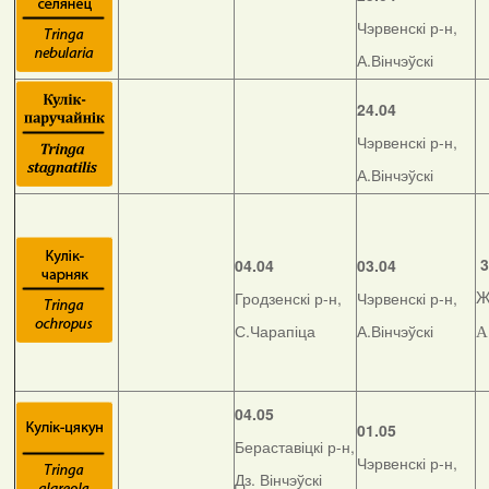
Чэрвенскі р-н,
А.Вінчэўскі
24.04
Чэрвенскі р-н,
А.Вінчэўскі
3
04.04
03.04
Гродзенскі р-н,
Чэрвенскі р-н,
Ж
С.Чарапіца
А.Вінчэўскі
А
04.05
01.05
Бераставіцкі р-н,
Чэрвенскі р-н,
Дз. Вінчэўскі