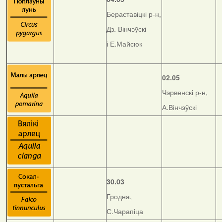
Бераставіцкі р-н,
Дз. Вінчэўскі
і Е.Майсюк
02.05
Чэрвенскі р-н,
А.Вінчэўскі
30.03
Гродна,
С.Чарапіца