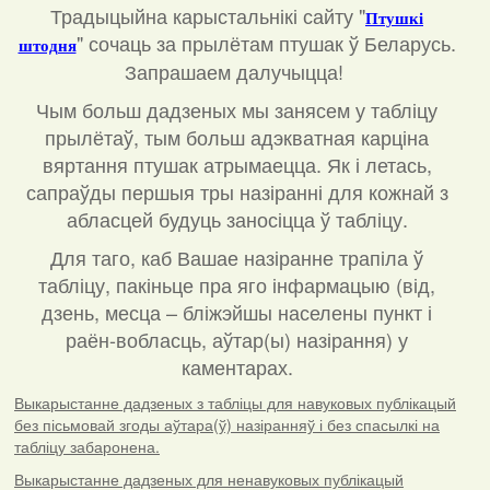
Традыцыйна карыстальнікі сайту "
Птушкі
"
сочаць за прылётам птушак ў Беларусь.
штодня
Запрашаем далучыцца!
Чым больш дадзеных мы занясем у табліцу
прылётаў, тым больш адэкватная карціна
вяртання птушак атрымаецца. Як і летась,
сапраўды першыя тры назіранні для кожнай з
абласцей будуць заносіцца ў табліцу.
Для таго, каб Вашае назіранне трапіла ў
табліцу, пакіньце пра яго інфармацыю (від,
дзень, месца – бліжэйшы населены пункт і
раён-вобласць, аўтар(ы) назірання) у
каментарах
.
Выкарыстанне дадзеных з табліцы для навуковых публікацый
без пісьмовай згоды аўтара(ў) назіранняў і без спасылкі на
табліцу забаронена.
Выкарыстанне дадзеных для ненавуковых публікацый