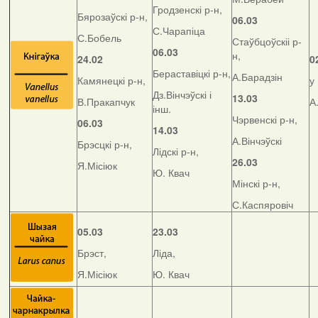
Гродзенскі р-н,
Бярозаўскі р-н,
06.03
С.Чарапіца
С.Бобель
Стаўбцоўскіі р-
06.03
н,
24.02
0
Бераставіцкі р-н,
А.Барадзін
Камянецкі р-н,
у
Дз.Вінчэўскі і
13.03
В.Пракапчук
А
інш.
Чэрвенскі р-н,
06.03
14.03
А.Вінчэўскі
Брэсцкі р-н,
Лідскі р-н,
26.03
Я.Місіюк
Ю. Квач
Мінскі р-н,
С.Каспяровіч
05.03
23.03
Брэст,
Ліда,
Я.Місіюк
Ю. Квач