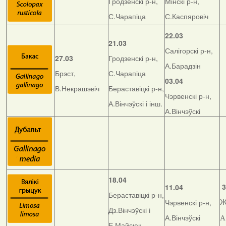
Гродзенскі р-н,
Мінскі р-н,
С.Чарапіца
С.Каспяровіч
22.03
21.03
Салігорскі р-н,
27.03
Гродзенскі р-н,
А.Барадзін
Брэст,
С.Чарапіца
03.04
В.Некрашэвіч
Бераставіцкі р-н,
Чэрвенскі р-н,
А.Вінчэўскі і інш.
А.Вінчэўскі
18.04
3
11.04
Бераставіцкі р-н,
Чэрвенскі р-н,
Ж
Дз.Вінчэўскі і
А.Вінчэўскі
А
Е.Майсюк