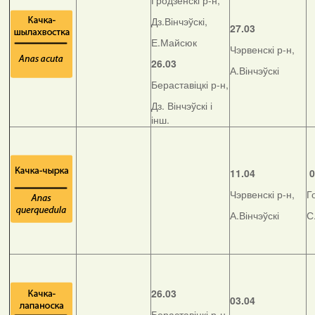
Гродзенскі р-н,
Дз.Вінчэўскі,
27.03
Е.Майсюк
Чэрвенскі р-н,
26.03
А.Вінчэўскі
Бераставіцкі р-н,
Дз. Вінчэўскі і
інш.
11.04
0
Чэрвенскі р-н,
Г
А.Вінчэўскі
С
26.03
03.04
Бераставіцкі р-н,