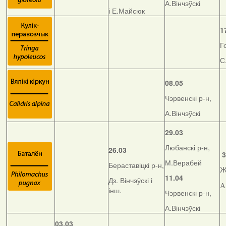
А.Вінчэўскі
і Е.Майсюк
1
Г
С
08.05
Чэрвенскі р-н,
А.Вінчэўскі
29.03
Любанскі р-н,
26.03
3
М.Верабей
Бераставіцкі р-н,
Ж
11.04
Дз. Вінчэўскі і
А
інш.
Чэрвенскі р-н,
А.Вінчэўскі
03.03