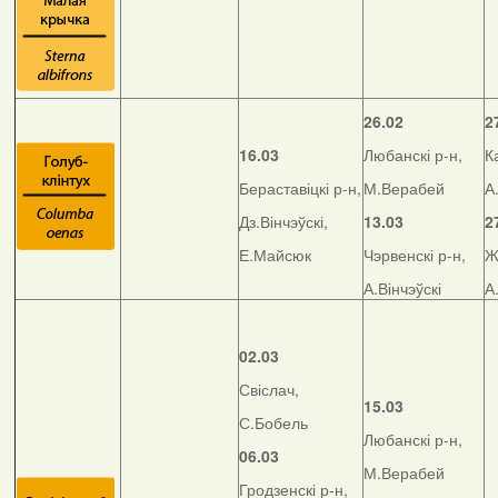
26.02
2
16.03
Любанскі р-н,
К
Бераставіцкі р-н,
М.Верабей
А
Дз.Вінчэўскі,
13.03
2
Е.Майсюк
Чэрвенскі р-н,
Ж
А.Вінчэўскі
А
02.03
Свіслач,
15.03
С.Бобель
Любанскі р-н,
06.03
М.Верабей
Гродзенскі р-н,