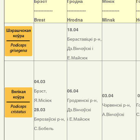
Б
рэст
Гродна
Мінск
Г
------------
------------
-----------
--
Brest
Hrodna
Minsk
H
18.04
Бераставіцкі р-н,
Дз.Вінчэўскі і
Е.Майсюк
04.03
Брэст,
06.04
03.04
0
Я.Місіюк
Гродзенскі р-н,
Чэрвенскі р-н,
Г
28.03
Дз.Вінчэўскі
А.Вінчэўскі
С
Бярозаўскі р-н,
і Е.Майсюк
С.Бобель