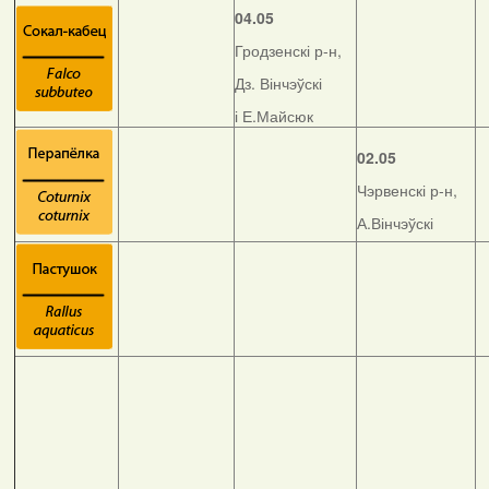
04.05
Гродзенскі р-н,
Дз. Вінчэўскі
і Е.Майсюк
02.05
Чэрвенскі р-н,
А.Вінчэўскі