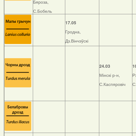
Бяроза,
С.Бобель
17.05
Гродна,
Дз.Вінчэўскі
24.03
1
Мінскі р-н,
Р
С.Каспяровіч
С