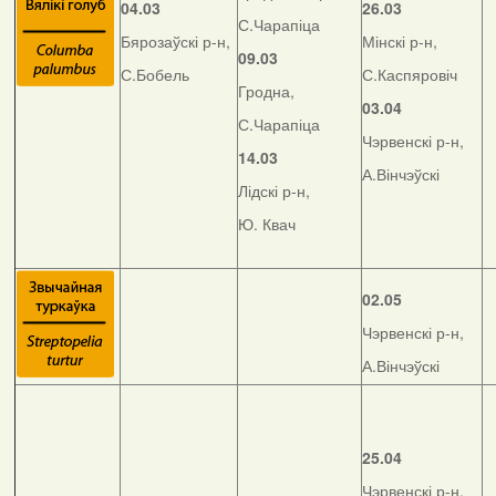
04.03
26.03
С.Чарапіца
Бярозаўскі р-н,
Мінскі р-н,
09.03
С.Бобель
С.Каспяровіч
Гродна,
03.04
С.Чарапіца
Чэрвенскі р-н,
14.03
А.Вінчэўскі
Лідскі р-н,
Ю. Квач
02.05
Чэрвенскі р-н,
А.Вінчэўскі
25.04
Чэрвенскі р-н,