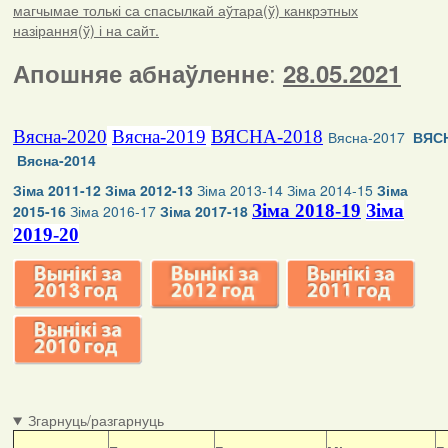
магчымае толькі са спасылкай аўтара(ў) канкрэтных
назірання(ў) і на сайт.
:
Апошняе абнаўленне
28.05.2021
Вясна-2020
Вясна-2019
ВЯСНА-2018
Вясна-2017
ВЯСН
Вясна-2014
Зіма 2011-12
Зіма 2012-13
Зіма 2013-14
Зіма 2014-15
Зіма
Зіма 2018-19
Зіма
2015-16
Зіма 2016-17
Зіма 2017-18
2019-20
Згарнуць/разгарнуць