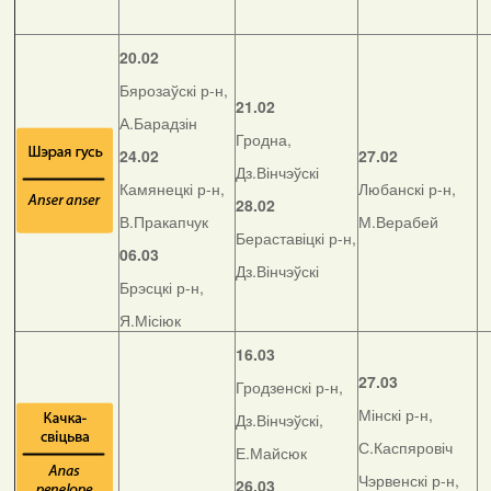
20.02
Бярозаўскі р-н,
21.02
А.Барадзін
Гродна,
24.02
27.02
Дз.Вінчэўскі
Камянецкі р-н,
Любанскі р-н,
28.02
В.Пракапчук
М.Верабей
Бераставіцкі р-н,
06.03
Дз.Вінчэўскі
Брэсцкі р-н,
Я.Місіюк
16.03
27.03
Гродзенскі р-н,
Мінскі р-н,
Дз.Вінчэўскі,
С.Каспяровіч
Е.Майсюк
Чэрвенскі р-н,
26.03