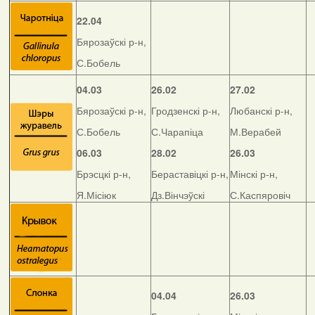
22.04
Бярозаўскі р-н,
С.Бобель
04.03
26.02
27.02
Бярозаўскі р-н,
Гродзенскі р-н,
Любанскі р-н,
С.Бобель
С.Чарапіца
М.Верабей
06.03
28.02
26.03
Брэсцкі р-н,
Бераставіцкі р-н,
Мінскі р-н,
Я.Місіюк
Дз.Вінчэўскі
С.Каспяровіч
04.04
26.03