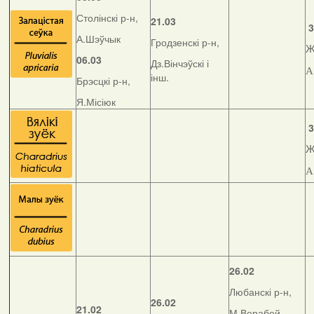
Столінскі р-н,
21.03
3
А.Шэўчык
Гродзенскі р-н,
Ж
06.03
Дз.Вінчэўскі і
А
інш.
Брэсцкі р-н,
Я.Місіюк
3
Ж
А
26.02
Любанскі р-н,
26.02
21.02
М.Верабей