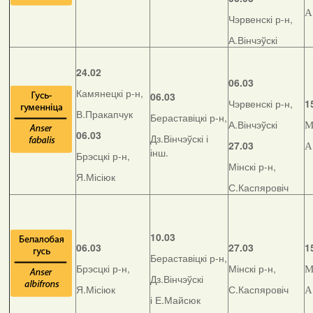
А
Чэрвенскі р-н,
А.Вінчэўскі
24.02
06.03
Камянецкі р-н,
06.03
Чэрвенскі р-н,
1
В.Пракапчук
Бераставіцкі р-н,
А.Вінчэўскі
М
06.03
Дз.Вінчэўскі і
27.03
А
інш.
Брэсцкі р-н,
Мінскі р-н,
Я.Місіюк
С.Каспяровіч
10.03
06.03
27.03
1
Бераставіцкі р-н,
Брэсцкі р-н,
Мінскі р-н,
М
Дз.Вінчэўскі
Я.Місіюк
С.Каспяровіч
А
і Е.Майсюк