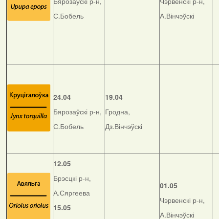
Бярозаўскі р-н,
Чэрвенскі р-н,
С.Бобель
А.Вінчэўскі
24.04
19.04
Бярозаўскі р-н,
Гродна,
С.Бобель
Дз.Вінчэўскі
1
2.05
Брэсцкі р-н,
01.05
А.Сяргеева
Чэрвенскі р-н,
15.05
А.Вінчэўскі