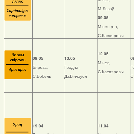
М.Львоў
09.05
Мінскі р-н,
С.Каспяровіч
12.05
09.05
13.05
0
Мінск,
Бяроза,
Гродна,
Г
С.Каспяровіч
С.Бобель
Дз.Вінчэўскі
С
19.04
11.04