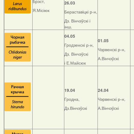
Брэст,
26.03
Я.Місіюк
Бераставіцкі р-н,
Дз. Вінчэўскі і
інш.
04.05
01.05
Гродзенскі р-н,
Чэрвенскі р-н,
Дз. Вінчэўскі
А.Вінчэўскі
і Е.Майсюк
19.04
24.04
Гродна,
Чэрвенскі р-н,
Дз.Вінчэўскі
А.Вінчэўскі