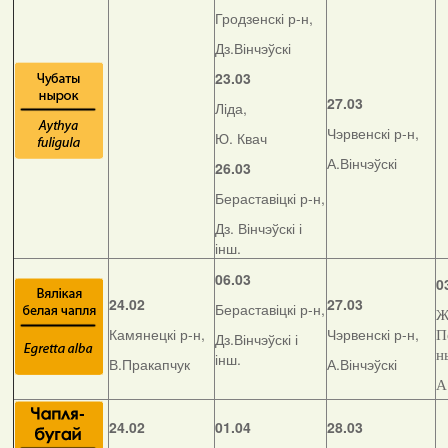
Гродзенскі р-н,
Дз.Вінчэўскі
23.03
27.03
Ліда,
Чэрвенскі р-н,
Ю. Квач
А.Вінчэўскі
26.03
Бераставіцкі р-н,
Дз. Вінчэўскі і
інш.
06.03
0
24.02
27.03
Бераставіцкі р-н,
Ж
Камянецкі р-н,
Чэрвенскі р-н,
П
Дз.Вінчэўскі і
н
інш.
В.Пракапчук
А.Вінчэўскі
А
24.02
01.04
28.03