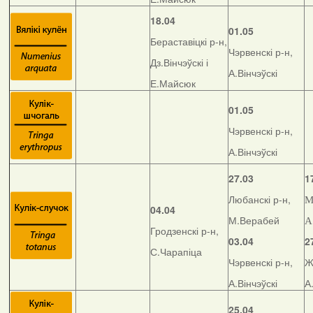
18.04
01.05
Бераставіцкі р-н,
Чэрвенскі р-н,
Дз.Вінчэўскі і
А.Вінчэўскі
Е.Майсюк
01.05
Чэрвенскі р-н,
А.Вінчэўскі
27.03
1
Любанскі р-н,
М
04.04
М.Верабей
А
Гродзенскі р-н,
03.04
2
С.Чарапіца
Чэрвенскі р-н,
Ж
А.Вінчэўскі
А
25.04