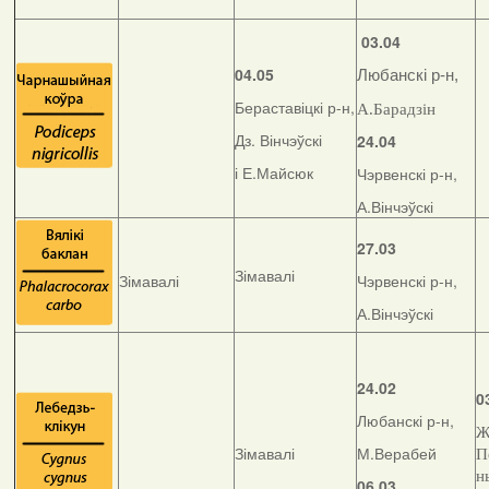
03.04
04.05
Любанскі р-н,
Бераставіцкі р-н,
А.Барадзін
Дз. Вінчэўскі
24.04
і Е.Майсюк
Чэрвенскі р-н,
А.Вінчэўскі
27.03
Зімавалі
Зімавалі
Чэрвенскі р-н,
А.Вінчэўскі
24.02
0
Любанскі р-н,
Ж
Зімавалі
М.Верабей
П
н
06.03