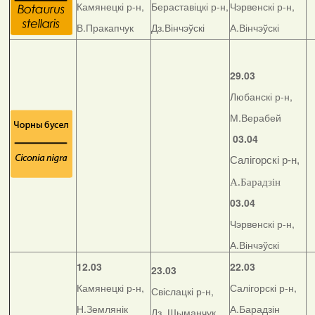
Камянецкі р-н,
Бераставіцкі р-н,
Чэрвенскі р-н,
В.Пракапчук
Дз.Вінчэўскі
А.Вінчэўскі
29.03
Любанскі р-н,
М.Верабей
03.04
Салігорскі р-н,
А.Барадзін
03.04
Чэрвенскі р-н,
А.Вінчэўскі
12.03
22.03
23.03
Камянецкі р-н,
Салігорскі р-н,
Свіслацкі р-н,
Н.Землянік
А.Барадзін
Дз. Шыманчук