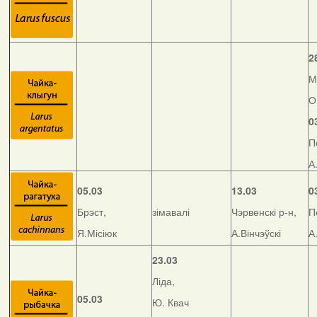
2
М
О
0
П
А
05.03
13.03
0
Брэст,
зімавалі
Чэрвенскі р-н,
П
Я.Місіюк
А.Вінчэўскі
А
23.03
Ліда,
05.03
Ю. Квач