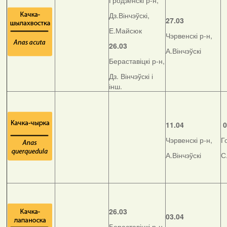
Гродзенскі р-н,
Дз.Вінчэўскі,
27.03
Е.Майсюк
Чэрвенскі р-н,
26.03
А.Вінчэўскі
Бераставіцкі р-н,
Дз. Вінчэўскі і
інш.
11.04
0
Чэрвенскі р-н,
Г
А.Вінчэўскі
С
26.03
03.04
Бераставіцкі р-н,