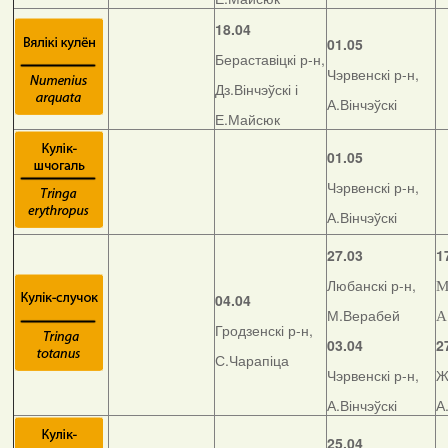
18.04
01.05
Бераставіцкі р-н,
Чэрвенскі р-н,
Дз.Вінчэўскі і
А.Вінчэўскі
Е.Майсюк
01.05
Чэрвенскі р-н,
А.Вінчэўскі
27.03
1
Любанскі р-н,
М
04.04
М.Верабей
А
Гродзенскі р-н,
03.04
2
С.Чарапіца
Чэрвенскі р-н,
Ж
А.Вінчэўскі
А
25.04