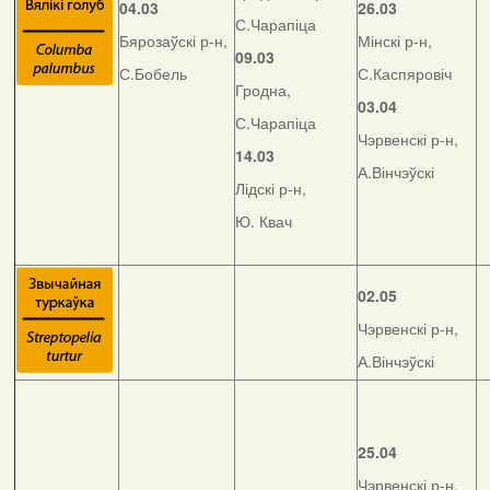
04.03
26.03
С.Чарапіца
Бярозаўскі р-н,
Мінскі р-н,
09.03
С.Бобель
С.Каспяровіч
Гродна,
03.04
С.Чарапіца
Чэрвенскі р-н,
14.03
А.Вінчэўскі
Лідскі р-н,
Ю. Квач
02.05
Чэрвенскі р-н,
А.Вінчэўскі
25.04
Чэрвенскі р-н,