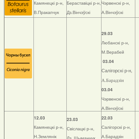
Камянецкі р-н,
Бераставіцкі р-н,
Чэрвенскі р-н,
В.Пракапчук
Дз.Вінчэўскі
А.Вінчэўскі
29.03
Любанскі р-н,
М.Верабей
03.04
Салігорскі р-н,
А.Барадзін
03.04
Чэрвенскі р-н,
А.Вінчэўскі
12.03
22.03
23.03
Камянецкі р-н,
Салігорскі р-н,
Свіслацкі р-н,
Н.Землянік
А.Барадзін
Дз. Шыманчук