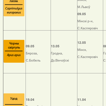
М.Львоў
09.05
Мінскі р-н,
С.Каспяровіч
12.05
09.05
13.05
0
Мінск,
Бяроза,
Гродна,
Г
С.Каспяровіч
С.Бобель
Дз.Вінчэўскі
С
19.04
11.04