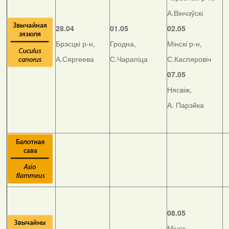
А.Вінчэўскі
28.04
01.05
02.05
Брэсцкі р-н,
Гродна,
Мінскі р-н,
А.Сяргеева
С.Чарапіца
С.Каспяровіч
07.05
Нясвіж,
А. Парэйка
08.05
Мінск,