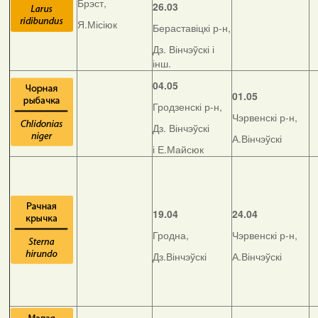
Брэст,
26.03
Я.Місіюк
Бераставіцкі р-н,
Дз. Вінчэўскі і
інш.
04.05
01.05
Гродзенскі р-н,
Чэрвенскі р-н,
Дз. Вінчэўскі
А.Вінчэўскі
і Е.Майсюк
19.04
24.04
Гродна,
Чэрвенскі р-н,
Дз.Вінчэўскі
А.Вінчэўскі