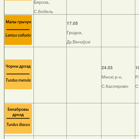
Бяроза,
С.Бобель
17.05
Гродна,
Дз.Вінчэўскі
24.03
1
Мінскі р-н,
Р
С.Каспяровіч
С