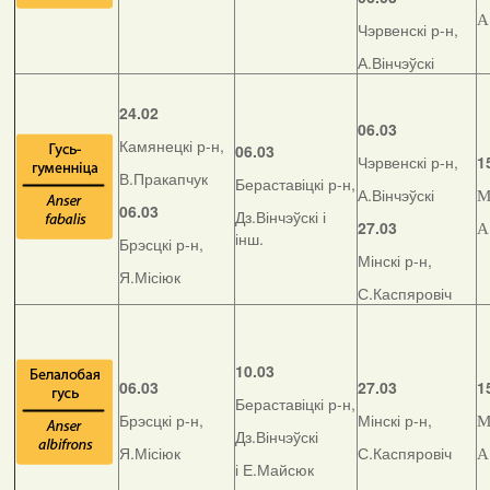
А
Чэрвенскі р-н,
А.Вінчэўскі
24.02
06.03
Камянецкі р-н,
06.03
Чэрвенскі р-н,
1
В.Пракапчук
Бераставіцкі р-н,
А.Вінчэўскі
М
06.03
Дз.Вінчэўскі і
27.03
А
інш.
Брэсцкі р-н,
Мінскі р-н,
Я.Місіюк
С.Каспяровіч
10.03
06.03
27.03
1
Бераставіцкі р-н,
Брэсцкі р-н,
Мінскі р-н,
М
Дз.Вінчэўскі
Я.Місіюк
С.Каспяровіч
А
і Е.Майсюк