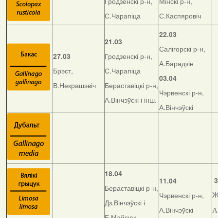
Гродзенскі р-н,
Мінскі р-н,
С.Чарапіца
С.Каспяровіч
22.03
21.03
Салігорскі р-н,
27.03
Гродзенскі р-н,
А.Барадзін
Брэст,
С.Чарапіца
03.04
В.Некрашэвіч
Бераставіцкі р-н,
Чэрвенскі р-н,
А.Вінчэўскі і інш.
А.Вінчэўскі
18.04
3
11.04
Бераставіцкі р-н,
Чэрвенскі р-н,
Ж
Дз.Вінчэўскі і
А.Вінчэўскі
А
Е.Майсюк