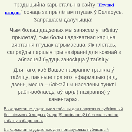
Традыцыйна карыстальнікі сайту "
Птушкі
"
сочаць за прылётам птушак ў Беларусь.
штодня
Запрашаем далучыцца!
Чым больш дадзеных мы занясем у табліцу
прылётаў, тым больш адэкватная карціна
вяртання птушак атрымаецца. Як і летась,
сапраўды першыя тры назіранні для кожнай з
абласцей будуць заносіцца ў табліцу.
Для таго, каб Вашае назіранне трапіла ў
табліцу, пакіньце пра яго інфармацыю (від,
дзень, месца – бліжэйшы населены пункт і
раён-вобласць, аўтар(ы) назірання) у
каментарах
.
Выкарыстанне дадзеных з табліцы для навуковых публікацый
без пісьмовай згоды аўтара(ў) назіранняў і без спасылкі на
табліцу забаронена.
Выкарыстанне дадзеных для ненавуковых публікацый