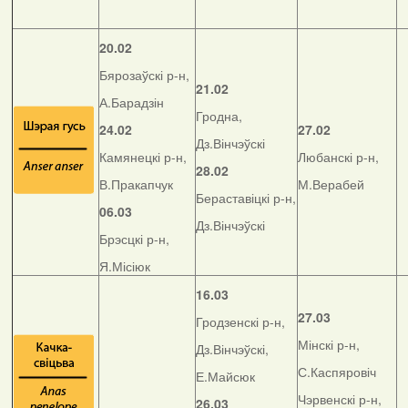
20.02
Бярозаўскі р-н,
21.02
А.Барадзін
Гродна,
24.02
27.02
Дз.Вінчэўскі
Камянецкі р-н,
Любанскі р-н,
28.02
В.Пракапчук
М.Верабей
Бераставіцкі р-н,
06.03
Дз.Вінчэўскі
Брэсцкі р-н,
Я.Місіюк
16.03
27.03
Гродзенскі р-н,
Мінскі р-н,
Дз.Вінчэўскі,
С.Каспяровіч
Е.Майсюк
Чэрвенскі р-н,
26.03