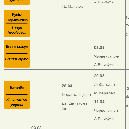
А.Вінчэўскі
і Е.Майсюк
1
Г
С
08.05
Чэрвенскі р-н,
А.Вінчэўскі
29.03
Любанскі р-н,
26.03
3
М.Верабей
Бераставіцкі р-н,
Ж
11.04
Дз. Вінчэўскі і
А
інш.
Чэрвенскі р-н,
А.Вінчэўскі
03.03