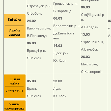
Гродзенскі р-н,
Бярозаўскі р-н,
06.03
С.Чарапіца
С.Бобель
Стаўбцоўскіі р-
06.03
н,
24.02
0
Бераставіцкі р-н,
А.Барадзін
Камянецкі р-н,
у
Дз.Вінчэўскі і
13.03
В.Пракапчук
А
інш.
Чэрвенскі р-н,
06.03
14.03
А.Вінчэўскі
Брэсцкі р-н,
Лідскі р-н,
26.03
Я.Місіюк
Ю. Квач
Мінскі р-н,
С.Каспяровіч
05.03
23.03
Брэст,
Ліда,
Я.Місіюк
Ю. Квач