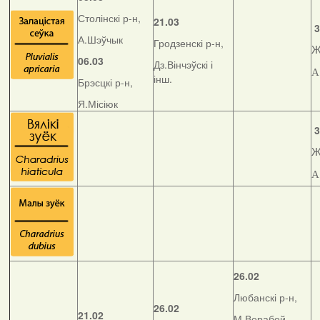
Столінскі р-н,
21.03
3
А.Шэўчык
Гродзенскі р-н,
Ж
06.03
Дз.Вінчэўскі і
А
інш.
Брэсцкі р-н,
Я.Місіюк
3
Ж
А
26.02
Любанскі р-н,
26.02
21.02
М.Верабей