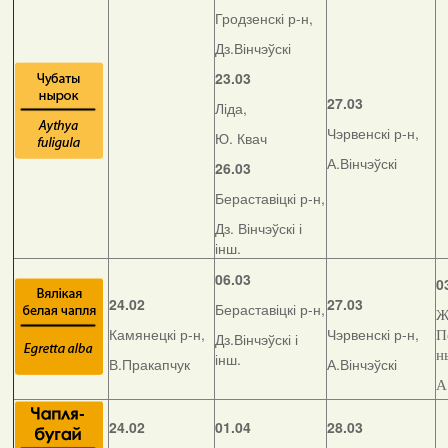
Гродзенскі р-н,
Дз.Вінчэўскі
23.03
27.03
Ліда,
Чэрвенскі р-н,
Ю. Квач
А.Вінчэўскі
26.03
Бераставіцкі р-н,
Дз. Вінчэўскі і
інш.
06.03
0
24.02
27.03
Бераставіцкі р-н,
Ж
Камянецкі р-н,
Чэрвенскі р-н,
П
Дз.Вінчэўскі і
н
інш.
В.Пракапчук
А.Вінчэўскі
А
24.02
01.04
28.03