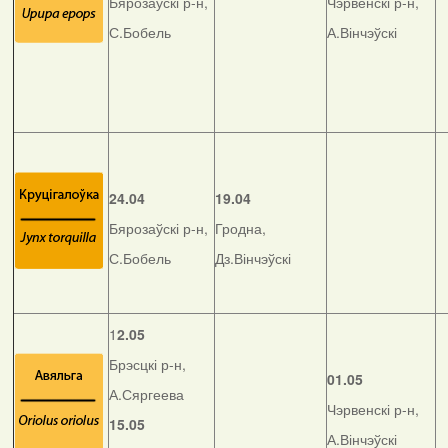
Бярозаўскі р-н,
Чэрвенскі р-н,
С.Бобель
А.Вінчэўскі
24.04
19.04
Бярозаўскі р-н,
Гродна,
С.Бобель
Дз.Вінчэўскі
1
2.05
Брэсцкі р-н,
01.05
А.Сяргеева
Чэрвенскі р-н,
15.05
А.Вінчэўскі