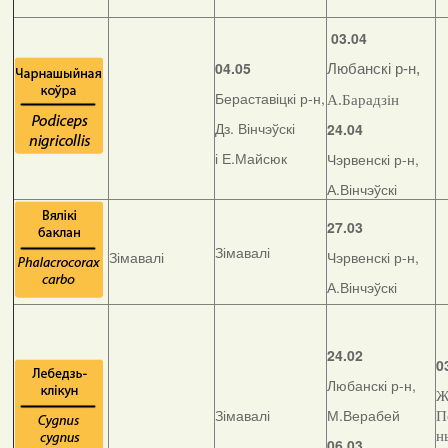
03.04
04.05
Любанскі р-н,
Бераставіцкі р-н,
А.Барадзін
Дз. Вінчэўскі
24.04
і Е.Майсюк
Чэрвенскі р-н,
А.Вінчэўскі
27.03
Зімавалі
Зімавалі
Чэрвенскі р-н,
А.Вінчэўскі
24.02
0
Любанскі р-н,
Ж
Зімавалі
М.Верабей
П
н
06.03