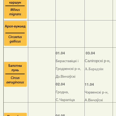
01.04
03.04
Бераставіцкі і
Салігорскі р-н,
Гродзенскі р-н,
А.Барадзін
Дз.Вінчэўскі
02.04
11.04
Гродна,
Чэрвенскі р-н,
С.Чарапіца
А.Вінчэўскі
04.05