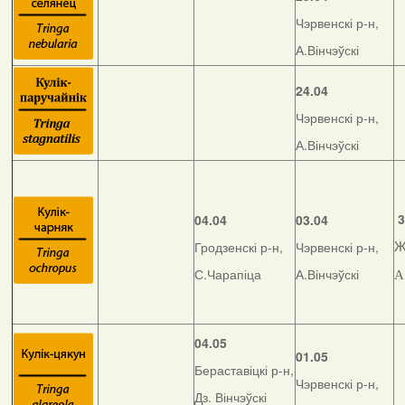
Чэрвенскі р-н,
А.Вінчэўскі
24.04
Чэрвенскі р-н,
А.Вінчэўскі
3
04.04
03.04
Гродзенскі р-н,
Чэрвенскі р-н,
Ж
С.Чарапіца
А.Вінчэўскі
А
04.05
01.05
Бераставіцкі р-н,
Чэрвенскі р-н,
Дз. Вінчэўскі