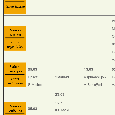
2
М
О
0
П
А
05.03
13.03
0
Брэст,
зімавалі
Чэрвенскі р-н,
П
Я.Місіюк
А.Вінчэўскі
А
23.03
Ліда,
05.03
Ю. Квач