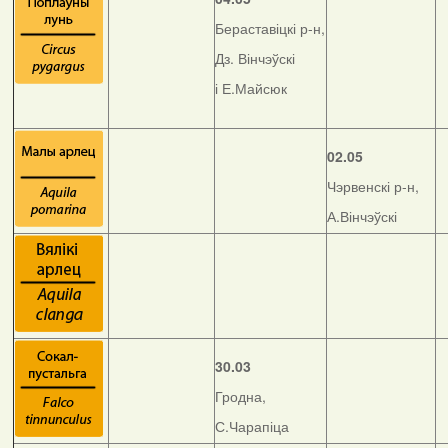
Бераставіцкі р-н,
Дз. Вінчэўскі
і Е.Майсюк
02.05
Чэрвенскі р-н,
А.Вінчэўскі
30.03
Гродна,
С.Чарапіца