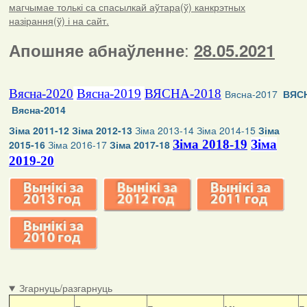
магчымае толькі са спасылкай аўтара(ў) канкрэтных
назірання(ў) і на сайт.
:
Апошняе абнаўленне
28.05.2021
Вясна-2020
Вясна-2019
ВЯСНА-2018
Вясна-2017
ВЯСН
Вясна-2014
Зіма 2011-12
Зіма 2012-13
Зіма 2013-14
Зіма 2014-15
Зіма
Зіма 2018-19
Зіма
2015-16
Зіма 2016-17
Зіма 2017-18
2019-20
Згарнуць/разгарнуць