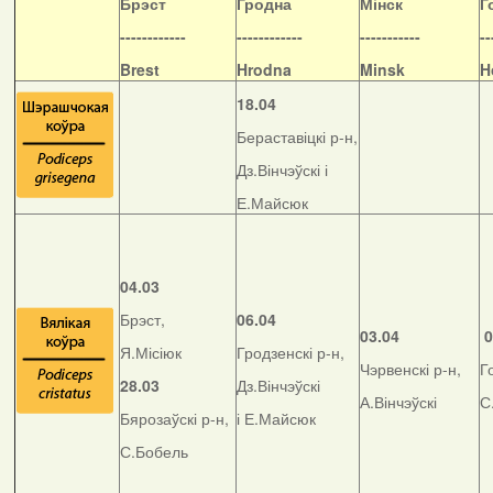
Б
рэст
Гродна
Мінск
Г
------------
------------
-----------
--
Brest
Hrodna
Minsk
H
18.04
Бераставіцкі р-н,
Дз.Вінчэўскі і
Е.Майсюк
04.03
Брэст,
06.04
03.04
0
Я.Місіюк
Гродзенскі р-н,
Чэрвенскі р-н,
Г
28.03
Дз.Вінчэўскі
А.Вінчэўскі
С
Бярозаўскі р-н,
і Е.Майсюк
С.Бобель