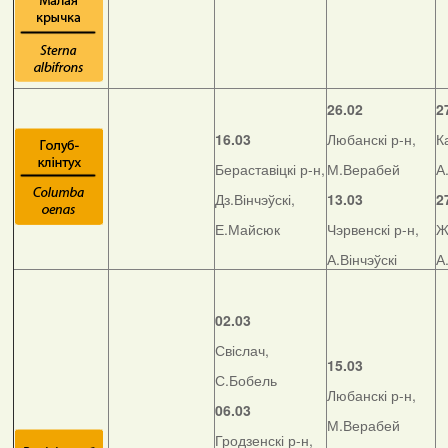
26.02
2
16.03
Любанскі р-н,
К
Бераставіцкі р-н,
М.Верабей
А
Дз.Вінчэўскі,
13.03
2
Е.Майсюк
Чэрвенскі р-н,
Ж
А.Вінчэўскі
А
02.03
Свіслач,
15.03
С.Бобель
Любанскі р-н,
06.03
М.Верабей
Гродзенскі р-н,