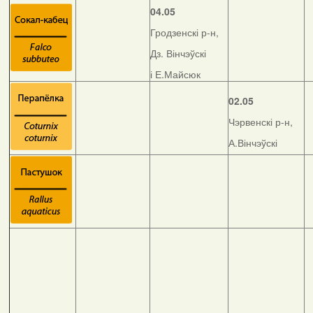
04.05
Гродзенскі р-н,
Дз. Вінчэўскі
і Е.Майсюк
02.05
Чэрвенскі р-н,
А.Вінчэўскі