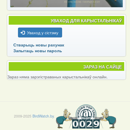
УВАХОД ДЛЯ КАРЫСТАЛЬНІКАЎ
Уваход у сістэму
Стварыць новы рахунак
Запытаць новы пароль
ЗАРАЗ НА САЙЦЕ
Зараз няма зарэгістраваных карыстальнікаў онлайн.
2009-2025
BirdWatch.by
.