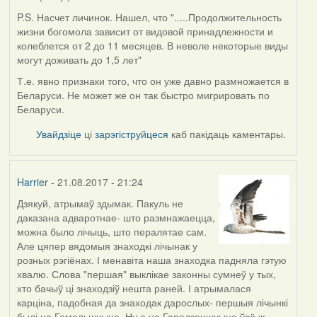
P.S. Насчет личинок. Нашел, что ".....Продолжительность
жизни богомола зависит от видовой принадлежности и
колеблется от 2 до 11 месяцев. В неволе некоторые виды
могут доживать до 1,5 лет"
Т.е. явно признаки того, что он уже давно размножается в
Беларуси. Не может же он так быстро мигрировать по
Беларуси.
Увайдзіце
ці
зарэгіструйцеся
каб пакідаць каментары.
Harrier
- 21.08.2017 - 21:24
Дзякуй, атрымаў здымак. Пакуль не
In
даказана адваротнае- што размнажаецца,
reply
можна было лічыць, што пералятае сам.
to
Але цяпер вядомыя знаходкі лічынак у
by
розных рэгіёнах. І менавіта наша знаходка падняла гэтую
Alex
хвалю. Слова "першая" выклікае законны сумнеў у тых,
(госць)
хто бачыў ці знаходзіў нешта раней. І атрымалася
карціна, падобная да знаходак дарослых- першыя лічынкі
былі на Гомельшчыне. Ну а на Гарадзеншчыне ўсё ж