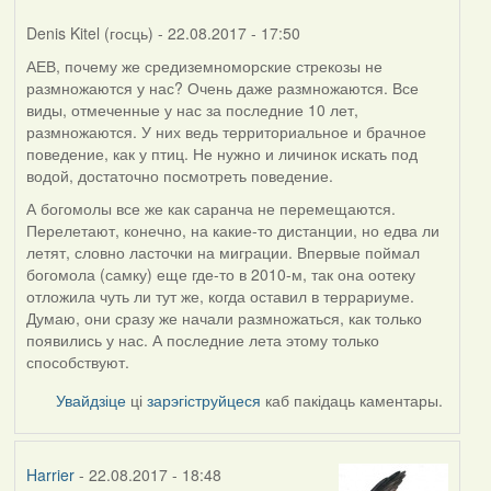
Denis Kitel (госць)
- 22.08.2017 - 17:50
АЕВ, почему же средиземноморские стрекозы не
In
размножаются у нас? Очень даже размножаются. Все
reply
виды, отмеченные у нас за последние 10 лет,
to
размножаются. У них ведь территориальное и брачное
by
поведение, как у птиц. Не нужно и личинок искать под
аев
водой, достаточно посмотреть поведение.
(госць)
А богомолы все же как саранча не перемещаются.
Перелетают, конечно, на какие-то дистанции, но едва ли
летят, словно ласточки на миграции. Впервые поймал
богомола (самку) еще где-то в 2010-м, так она оотеку
отложила чуть ли тут же, когда оставил в террариуме.
Думаю, они сразу же начали размножаться, как только
появились у нас. А последние лета этому только
способствуют.
Увайдзіце
ці
зарэгіструйцеся
каб пакідаць каментары.
Harrier
- 22.08.2017 - 18:48