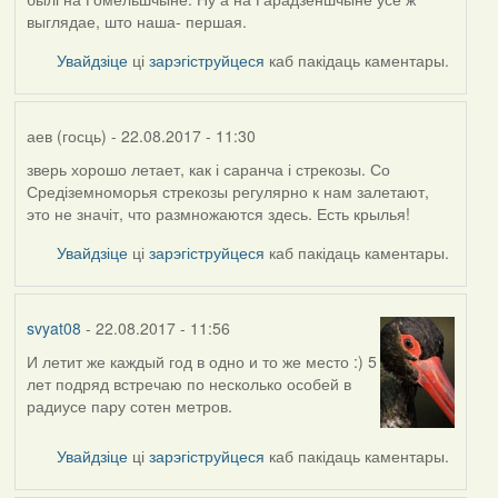
выглядае, што наша- першая.
Увайдзіце
ці
зарэгіструйцеся
каб пакідаць каментары.
аев (госць)
- 22.08.2017 - 11:30
зверь хорошо летает, как і саранча і стрекозы. Со
In
Средіземноморья стрекозы регулярно к нам залетают,
reply
это не значіт, что размножаются здесь. Есть крылья!
to
by
Увайдзіце
ці
зарэгіструйцеся
каб пакідаць каментары.
Alex
(госць)
svyat08
- 22.08.2017 - 11:56
И летит же каждый год в одно и то же место :) 5
In
лет подряд встречаю по несколько особей в
reply
радиусе пару сотен метров.
to
by
Увайдзіце
ці
зарэгіструйцеся
каб пакідаць каментары.
аев
(госць)