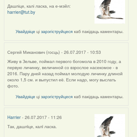
Дашліце, калі ласка, на е-мэйл:
In
harrier@tut.by
reply
to
by
Увайдзіце
ці
зарэгіструйцеся
каб пакідаць каментары.
НАТАЛИЯ
(госць)
Сергей Миканович (госць)
- 26.07.2017 - 10:53
Живу в Зельве, поймал первого богомола в 2010 году, а
первую личинку, величиной со взрослое насекомое - в
2016. Пару дней назад поймал молодую личинку длиной
около 1,5 см. и выпустил её. Если надо, могу выслать
фото.
Увайдзіце
ці
зарэгіструйцеся
каб пакідаць каментары.
Harrier
- 26.07.2017 - 11:26
Так, дашлiце, калi ласка.
In
reply