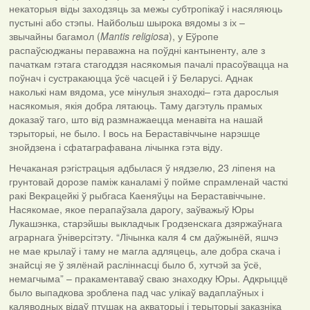
некаторыя віды заходзяць за межы субтропікаў і насяляюць
пустыні або стэпы. Найбольш шырока вядомы з іх –
звычайны багамол (
Mantis
religiosa
), у Еўропе
распаўсюджаны пераважна на поўдні кантыненту, але з
пачаткам гэтага стагоддзя насякомыя пачалі прасоўвацца на
поўнач і сустракаюцца ўсё часцей і ў Беларусі. Аднак
наколькі нам вядома, усе мінулыя знаходкі– гэта дарослыя
насякомыя, якія добра лятаюць. Таму дагэтуль прамых
доказаў таго, што від размнажаецца менавіта на нашай
тэрыторыі, не было. І вось на Бераставіччыне нарэшце
знойдзена і сфатаграфавана лічынка гэта віду.
Нечаканая рэгістрацыя адбылася ў нядзелю, 23 ліпеня на
грунтовай дорозе паміж каналамі ў пойме спрамленай часткі
ракі Векрацейкі ў рыбгаса Каеняўцы на Бераставіччыне.
Насякомае, якое перапаўзала дарогу, заўважыў Юры
Лукашэнка, старэйшы выкладчык Гродзенскага дзяржаўнага
аграрнага ўніверсітэту. “Лічынка каля 4 см даўжынёй, яшчэ
не мае крылаў і таму не магла адляцець, але добра скача і
знайсці яе ў зялёнай расліннасці было б, хутчэй за ўсё,
немагчыма” – пракаментаваў сваю знаходку Юры. Адкрыццё
было выпадкова зроблена пад час улікаў вадаплаўных і
каляводных відаў птушак на акваторыі і терыторыі заказніка