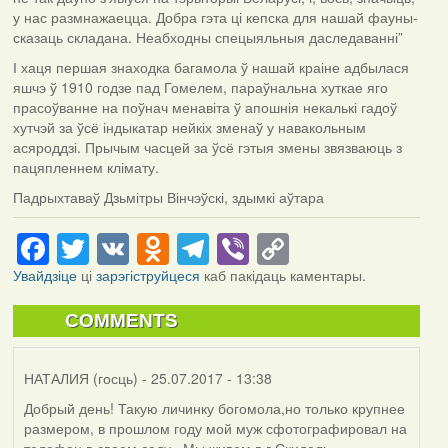
у нас размнажаецца. Добра гэта ці кепска для нашай фауны-
сказаць складана. Неабходны спецыяльныя даследаванні”
І хаця першая знаходка багамола ў нашай краіне адбылася
яшчэ ў 1910 годзе пад Гомелем, параўнальна хуткае яго
прасоўванне на поўнач менавіта ў апошнія некалькі гадоў
хутчэй за ўсё індыкатар нейкіх зменаў у навакольным
асяроддзі. Прычым часцей за ўсё гэтыя змены звязваюць з
пацяпленнем клімату.
Падрыхтаваў Дзьмітры Вінчэўскі, здымкі аўтара
Facebook
Twitter
VK
Odnoklassniki
Telegram
Viber
Copy
Link
Увайдзіце
ці
зарэгіструйцеся
каб пакідаць каментары.
COMMENTS
НАТАЛИЯ (госць)
- 25.07.2017 - 13:38
Добрый день! Такую личинку богомола,но только крупнее
размером, в прошлом году мой муж сфотографировал на