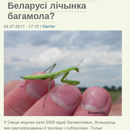
Беларусі лічынка
багамола?
24.07.2017 - 17:15
|
Harrier
У Свеце вядома каля 2000 відаў багамолавых, большасць
якіх распаўсюджаны ў тропіках і субтропіках. Толькі