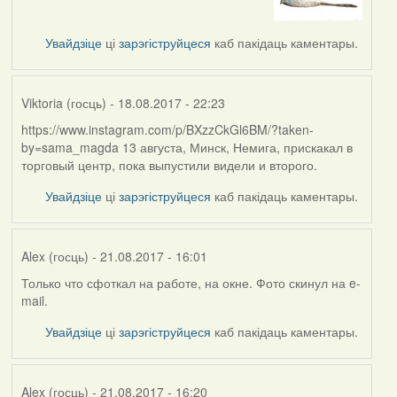
to
by
Увайдзіце
ці
зарэгіструйцеся
каб пакідаць каментары.
Сергей
Миканович
(госць)
Viktoria (госць)
- 18.08.2017 - 22:23
https://www.instagram.com/p/BXzzCkGl6BM/?taken-
by=sama_magda 13 августа, Минск, Немига, прискакал в
торговый центр, пока выпустили видели и второго.
Увайдзіце
ці
зарэгіструйцеся
каб пакідаць каментары.
Alex (госць)
- 21.08.2017 - 16:01
Только что сфоткал на работе, на окне. Фото скинул на e-
mail.
Увайдзіце
ці
зарэгіструйцеся
каб пакідаць каментары.
Alex (госць)
- 21.08.2017 - 16:20