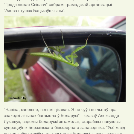
“Гродзенская Свіслач” сябрамі грамадскай арганізацыі
“Ахова птушак Бацькаўшчыны”.
“Навіна, канешне, вельмі цікавая. Я не чуў і не чытаў пра
знаходкі лічынак багамола ў Беларусі” – сказаў Аляксандр
Лукашук, вядомы беларускi энтамолаг, старэйшы навуковы
супрацоўнік Бярэзінскага біясфернага запаведніка. “Усё ж від
не так даўно з’явіўся на тэрыторыі Беларусі, і, вось, значыць,