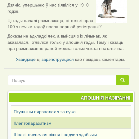
Дзяніс, упершыню ў нас з'явіліся ў 1910
In
годзе.
reply
to
Ці тады пачалі размнажаца, ці толькі праз
by
100 з нечым гадоў пасля першай рэгістрацыі?
Denis
Доказы не адкладкі яек, а выйсця з іх лічынак, як
Kitel
аказалася, з'явіліся толькі ў апошнія гады. Таму і казаць
(госць)
пра размнажэнне раней можна толькі чыста гіпатэтычна.
Увайдзіце
ці
зарэгіструйцеся
каб пакідаць каментары.
Пошук
Пошук
АПОШНІЯ НАЗІРАННІ
Птушыны пярэпалах з-за вужа
Клептопаразитизм
Шпакі: няспелая вішня і падзел здабычы