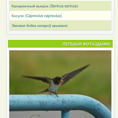
Канареечный вьюрок (Serinus serinus)
Косуля (Capreоlus capreоlus)
Зімовая бойка качароў крыжанкі
ЛЕПШЫЯ ФОТАЗДЫМКІ