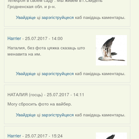
телефон в своем саду . Мы живем в г.Скидель
Гродненская обл. и р-н.
Увайдзіце
ці
зарэгіструйцеся
каб пакідаць каментары.
Harrier
- 25.07.2017 - 14:00
Наталия, без фота цяжка сказаць што
In
менавита на им.
reply
to
by
Увайдзіце
ці
зарэгіструйцеся
каб пакідаць каментары.
НАТАЛИЯ
(госць)
НАТАЛИЯ (госць)
- 25.07.2017 - 14:11
Могу сбросить фото на вайбер.
Увайдзіце
ці
зарэгіструйцеся
каб пакідаць каментары.
Harrier
- 25.07.2017 - 15:24