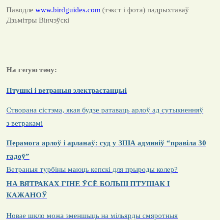
Паводле
www.birdguides.com
(тэкст і фота) падрыхтаваў
Дзьмітры Вінчэўскі
На гэтую тэму:
Птушкі і ветраныя электрастанцыі
Створана сістэма, якая будзе ратаваць арлоў ад сутыкненняў
з ветракамі
Перамога арлоў і арланаў: суд у ЗША адмяніў “правіла 30
гадоў”
Ветраныя турбіны маюць кепскі для прыроды колер?
НА ВЯТРАКАХ ГІНЕ ЎСЁ БОЛЬШ ПТУШАК І
КАЖАНОЎ
Новае шкло можа зменшыць на мільярды смяротныя