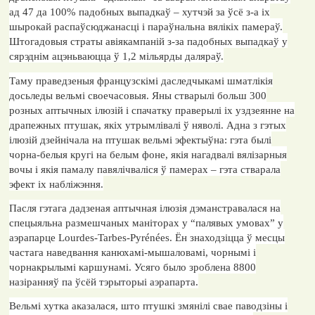
ад 47 да 100% падобных выпадкаў – хутчэй за ўсё з-а іх
шырокай распаўсюджанасці і параўнальна вялікіх памераў.
Штогадовыя страты авіякампаній з-за падобных выпадкаў у
сярэднім ацэньваюцца ў 1,2 мільярды даляраў.
Таму праведзеныя французскімі даследчыкамі шматлікія
досьледы вельмі своечасовыя. Яны стварылі больш 300
розных аптычных ілюзій і спачатку праверылі іх уздзеянне на
драпежных птушак, якіх утрымлівалі ў няволі. Адна з гэтых
ілюзій дзейнічала на птушак вельмі эфектыўна: гэта былі
чорна-белыя кругі на белым фоне, якія нагадвалі вялізарныя
вочы і якія памалу павялічваліся ў памерах – гэта стварала
эфект іх набліжэння.
Пасля гэтага дадзеная аптычная ілюзія дэманстравалася на
спецыяльна размешчаных маніторах у “палявых умовах” у
аэрапарце
Lourdes
-
Tarbes
-
Pyr
é
n
é
es
. Ён знаходзіцца ў месцы
частага наведвання канюхамі-мышаловамі, чорнымі і
чорнакрылымі каршунамі. Усяго было зроблена 8800
назіранняў па ўсёй тэрыторыі аэрапарта.
Вельмі хутка аказалася, што птушкі змянілі свае паводзіны і