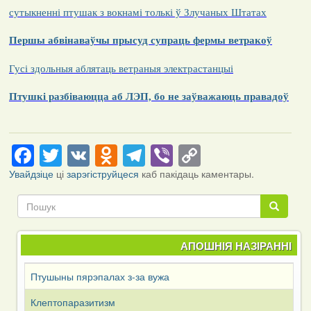
сутыкненні птушак з вокнамі толькі ў Злучаных Штатах
Першы абвінаваўчы прысуд супраць фермы ветракоў
Гусі здольныя аблятаць ветраныя электрастанцыі
Птушкі разбіваюцца аб ЛЭП, бо не заўважаюць правадоў
Facebook
Twitter
VK
Odnoklassniki
Telegram
Viber
Copy
Link
Увайдзіце
ці
зарэгіструйцеся
каб пакідаць каментары.
Пошук
Пошук
АПОШНІЯ НАЗІРАННІ
Птушыны пярэпалах з-за вужа
Клептопаразитизм