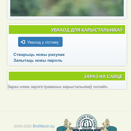
УВАХОД ДЛЯ КАРЫСТАЛЬНІКАЎ
Уваход у сістэму
Стварыць новы рахунак
Запытаць новы пароль
ЗАРАЗ НА САЙЦЕ
Зараз няма зарэгістраваных карыстальнікаў онлайн.
2009-2025
BirdWatch.by
.