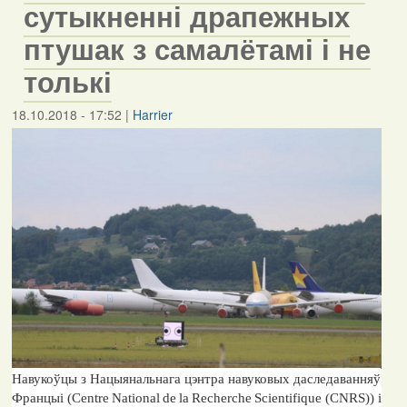
сутыкненні драпежных
птушак з самалётамі і не
толькі
18.10.2018 - 17:52
|
Harrier
Навукоўцы з Нацыянальнага цэнтра навуковых даследаванняў
Францыі (
Centre
National
de
la
Recherche
Scientifique
(
CNRS
)) і