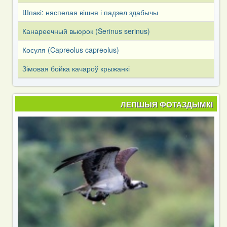
Шпакі: няспелая вішня і падзел здабычы
Канареечный вьюрок (Serinus serinus)
Косуля (Capreоlus capreоlus)
Зімовая бойка качароў крыжанкі
ЛЕПШЫЯ ФОТАЗДЫМКІ