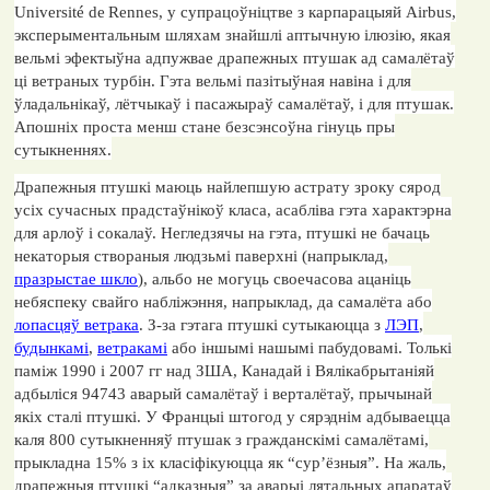
Universit
é
de
Rennes
, у супрацоўніцтве з карпарацыяй
Airbus
,
эксперыментальным шляхам знайшлі аптычную ілюзію, якая
вельмі эфектыўна адпужвае драпежных птушак ад самалётаў
ці ветраных турбін. Гэта вельмі пазітыўная навіна і для
ўладальнікаў, лётчыкаў і пасажыраў самалётаў, і для птушак.
Апошніх проста менш стане безсэнсоўна гінуць пры
сутыкненнях.
Драпежныя птушкі маюць найлепшую астрату зроку сярод
усіх сучасных прадстаўнікоў класа, асабліва гэта характэрна
для арлоў і сокалаў. Негледзячы на гэта, птушкі не бачаць
некаторыя створаныя людзьмі паверхні (напрыклад,
празрыстае шкло
), альбо не могуць своечасова ацаніць
небяспеку свайго набліжэння, напрыклад, да самалёта або
лопасцяў ветрака
. З-за гэтага птушкі сутыкаюцца з
ЛЭП
,
будынкамі
,
ветракамі
або іншымі нашымі пабудовамі. Толькі
паміж 1990 і 2007 гг над ЗША, Канадай і Вялікабрытаніяй
адбыліся 94743 аварый самалётаў і верталётаў, прычынай
якіх сталі птушкі. У Францыі штогод у сярэднім адбываецца
каля 800 сутыкненняў птушак з гражданскімі самалётамі,
прыкладна 15% з іх класіфікуюцца як “сур’ёзныя”. На жаль,
драпежныя птушкі “адказныя” за аварыі лятальных апаратаў