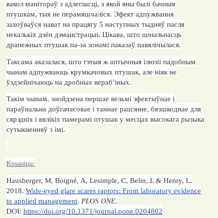
вакол манітораў з адлегласці, з якой яны былі бачныя
птушкам, тыя не перамяшчаліся. Эфект адпужвання
захоўваўся нават на працягу 5 наступных тыдняў пасля
некалькіх дзён дэманстрацыі. Цікава, што шчыльнасць
драпежных птушак па-за зонамі паказаў павялічылася.
Таксама аказалася, што гэтыя ж аптычныя ілюзіі падобным
чынам адпужваюць крумкачовых птушак, але ніяк не
ўздзейнічаюць на дробных вераб’іных.
Такім чынам, знойдзена першае вельмі эфектыўнае і
параўнальна доўгачасовае і таннае рашэнне, бязшкоднае для
сярэдніх і вялікіх памерамі птушак у месцах высокага рызыка
сутыкненняў з імі.
Крыніца:
Hausberger, M, Boigné, A, Lesimple, C, Belin, L & Henry, L.
2018.
Wide-eyed glare scares raptors: From laboratory evidence
to applied management
.
PLOS ONE
.
DOI:
https://doi.org/10.1371/journal.pone.0204802