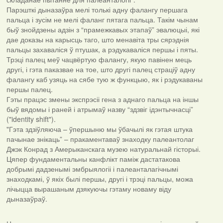
Парэшткі дыназаўра мелі толькі адну фалангу першага
пальца і зусім не мелі фаланг пятага пальца. Такім чынам
быў знойдзены адзін з “прамежкавых этапаў” эвалюцыі, які
дае доказы на карысць таго, што менавіта тры сярэднія
пальцы захаваліся ў птушак, а рэдукаваліся першы і пяты.
Трэці палец меў чацвёртую фалангу, якую павінен мець
другі, і гэта паказвае на тое, што другі палец страціў адну
фалангу каб узяць на сябе тую ж функцыю, як і рэдукаваны
першы палец.
Гэты працэс змены экспрэсіі гена з аднаго пальца на іншы
быў вядомы і раней і атрымаў назву “здзвіг ідэнтычнасці”
("identity shift").
"Гэта здзіўляюча – ўпершыню мы ўбачылі як гэтая штука
пачынае знікаць” – пракаментаваў знаходку палеантолаг
Джэк Конрад з Амерыканскага музею натуральнай гісторыі.
Цяпер фундаментальны канфлікт паміж дастатакова
добрымі дадзенымі эмбрыялогіі і палеанталагічнымі
знаходкамі, ў якіх былі першы, другі і трэці пальцы, можа
лічыцца вырашаным дзякуючы гэтаму новаму віду
дыназаўраў.