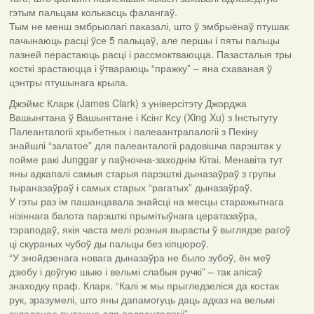
гэтым пальцам колькасць фалангаў.
Тым не менш эмбрыолагі паказалі, што ў эмбрыёнаў птушак
пачынаюць расці ўсе 5 пальцаў, але першы і пяты пальцы
пазней перастаюць расці і рассмоктваюцца. Пазасталыя тры
косткі зрастаюцца і ўтвараюць “пражку” – яна схаваная ў
цэнтры птушынага крыла.
Джэймс Кларк (James Clark) з універсітэту Джорджа
Вашынгтана ў Вашынгтане і Ксінг Ксу (Xing Xu) з Інстытуту
Палеанталогіі хрыбетных і палеаантрапалогіі з Пекіну
знайшлі “залатое” для палеанталогіі радовішча парэштак у
пойме ракі Junggar у паўночна-заходнім Кітаі. Менавіта тут
яны адкапалі самыя старыя парэшткі дыназаўраў з групы
тыраназаўраў і самых старых “рагатых” дыназаўраў.
У гэты раз ім пашанцавала знайсці на месцы старажытнага
нізіннага балота парэшткі прымітыўнага цератазаўра,
тэраподаў, якія часта мелі розныя вырасты ў выглядзе рагоў
ці скураных чубоў ды пальцы без кіпцюроў.
“У знойдзенага новага дыназаўра не было зубоў, ён меў
дзюбу і доўгую шыю і вельмі слабыя ручкі” – так апісаў
знаходку праф. Кларк. “Калі ж мы прыгледзеліся да костак
рук, зразумелі, што яны дапамогуць даць адказ на вельмі
складанае пытанне для палеанталогіі”.