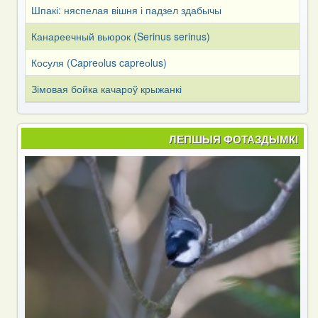
Шпакі: няспелая вішня і падзел здабычы
Канареечный вьюрок (Serinus serinus)
Косуля (Capreоlus capreоlus)
Зімовая бойка качароў крыжанкі
ЛЕПШЫЯ ФОТАЗДЫМКІ