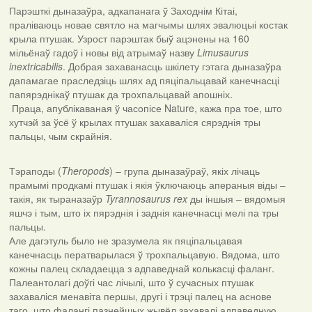
Парэшткі дыназаўра, адкапанага ў Заходнім Кітаі,
праліваюць новае святло на магчымы шлях эвалюцыі костак
крыла птушак. Узрост парэштак быў ацэнены на 160
мільёнаў гадоў і новы від атрымаў назву
Limusaurus
inextricabilis
. Добрая захаванасць шкілету гэтага дыназаўра
дапамагае праследзіць шлях ад пяціпальцавай канечнасці
папярэднікаў птушак да трохпальцавай апошніх.
Праца, апублікаваная ў часопісе Nature, кажа пра тое, што
хутчэй за ўсё ў крылах птушак захаваліся сярэднія тры
пальцы, чым скрайнія.
Тэраподы (
Theropods
) – група дыназаўраў, якіх лічаць
прамымі продкамі птушак і якія ўключаюць апераныя віды –
такія, як тыраназаўр
Tyrannosaurus rex
ды іншыя – вядомыя
яшчэ і тым, што іх пярэднія і заднія канечнасці мелі па тры
пальцы.
Але дагэтуль было не зразумела як пяціпальцавая
канечнасць ператварылася ў трохпальцавую. Вядома, што
кожны палец складаецца з адпаведнай колькасці фаланг.
Палеантолагі доўгі час лічылі, што ў сучасных птушак
захаваліся менавіта першы, другі і трэці палец на аснове
таго, што фалангі пазнейшых жывёл захавалі адпаведную