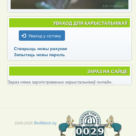
УВАХОД ДЛЯ КАРЫСТАЛЬНІКАЎ
Уваход у сістэму
Стварыць новы рахунак
Запытаць новы пароль
ЗАРАЗ НА САЙЦЕ
Зараз няма зарэгістраваных карыстальнікаў онлайн.
2009-2025
BirdWatch.by
.