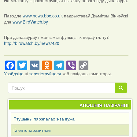
На малюнку – рэканструкцыя выгляду новага віду дыназаўра.
Паводле
www.news.bbc.co.uk
падрыхтаваў Дзьмітры Вінчэўскі
для
www.BirdWatch.by
Пра дыназаўраў і магчымыі функцыі іх пёраў гл. тут:
http://birdwatch.by/news/420
Facebook
Twitter
VK
Odnoklassniki
Telegram
Viber
Copy
Link
Увайдзіце
ці
зарэгіструйцеся
каб пакідаць каментары.
Пошук
Пошук
АПОШНІЯ НАЗІРАННІ
Птушыны пярэпалах з-за вужа
Клептопаразитизм