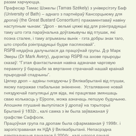
разам харчуюцца.
Прафесар Тамас Шэкелы (Tamas Székely) з універсітэту Баф
(University of Bath) – аднаго з партнёраў Кансорцыюму для
дропаў (the Great Bustard Consortium) пракаментаваў навіну
наступным чынам: “Дроп - вельмі цяжкі від для рэінтрадукцыі
таму што гэта параўнальна доўгажывучы від птушак, які
позна сталее, і таму атрыманы вынік - гэта добры знак таго,
што спроба рэінтрадукцыі будзе паспяховай”.
RSPB нядаўна далучылася да працоўнай групы. Д-р Марк
Эверы (Dr Mark Avery), дырэктар RSPB па ахове прыроды
сказаў: “Гэтая фантастычная навіна адзначае чарговую
перамогу ў барацьбе за вяртанне страчанай нашай краінай
прыроднай спадчыны”.
Цяпер дроп – адзіны гняздуючы ў Вялікабрытаніі від птушак,
якому пагражае глабальнае знікненне. Усталяванне новай
гняздуючай папуляцыі для віда, які працягвае змяншаць
сваю колькасць у Еўропе, можа азначаць лепшую будучыню.
Апошняе птушанё вылупілася ў дропаў на тэрыторыі
Брытаніі ў 1832г., калі самка з ім была заўважаная ў
графстве Саффолк.
Працоўная група па дропам была сфармаваная ў 1998г. і
зарэгістраваная як НДА ў Вялікабрытаніі. Непасрэдна
рэінтрадукцыя пачалася ў 2004г., калі штогод пачалі