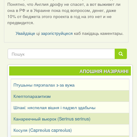
Понятно, что Англия дрофу не спасет, а вот выживет ли
она в РФ и в Украине пока под вопросом, денег, даже
10% от бюджета этого проекта в год на это нет и не
предвидится.
Увайдзіце
ці
зарэгіструйцеся
каб пакідаць каментары.
Пошук
Пошук
АПОШНІЯ НАЗІРАННІ
Птушыны пярэпалах з-за вужа
Клептопаразитизм
Шпакі: няспелая вішня і падзел здабычы
Канареечный вьюрок (Serinus serinus)
Косуля (Capreоlus capreоlus)