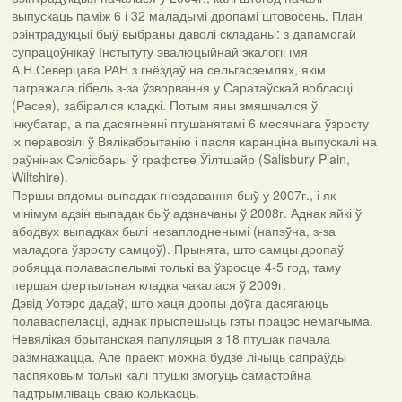
выпускаць паміж 6 і 32 маладымі дропамі штовосень. План
рэінтрадукцыі быў выбраны даволі складаны: з дапамогай
супрацоўнікаў Інстытуту эвалюцыйнай экалогіі імя
А.Н.Северцава РАН з гнёздаў на сельгасземлях, якім
пагражала гібель з-за ўзворвання у Саратаўскай вобласці
(Расея), забіраліся кладкі. Потым яны змяшчаліся ў
інкубатар, а па дасягненні птушанятамі 6 месячнага ўзросту
іх перавозілі ў Вялікабрытанію і пасля каранціна выпускалі на
раўнінах Сэлісбары ў графстве Ўілтшайр (Salisbury Plain,
Wiltshire).
Першы вядомы выпадак гнездавання быў у 2007г., і як
мінімум адзін выпадак быў адзначаны ў 2008г. Аднак яйкі ў
абодвух выпадках былі незаплодненымі (напэўна, з-за
маладога ўзросту самцоў). Прынята, што самцы дропаў
робяцца полаваспелымі толькі ва ўзросце 4-5 год, таму
першая фертыльная кладка чакалася ў 2009г.
Дэвід Уотэрс дадаў, што хаця дропы доўга дасягаюць
полаваспеласці, аднак прыспешыць гэты працэс немагчыма.
Невялікая брытанская папуляцыя з 18 птушак пачала
размнажацца. Але праект можна будзе лічыць сапраўды
паспяховым толькі калі птушкі змогуць самастойна
падтрымліваць сваю колькасць.