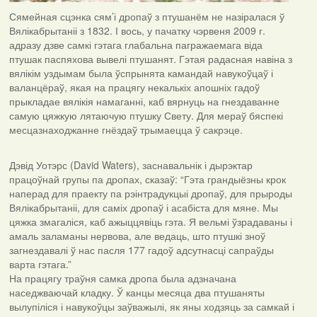
Сямейная сцэнка сям’і дропаў з птушанём не назіралася ў
Вялікабрытаніі з 1832. І вось, у пачатку чэрвеня 2009 г.
адразу дзве самкі гэтага глабальна пагражаемага віда
птушак паспяхова вывелі птушанят. Гэтая радасная навіна з
вялікім уздымам была ўспрынята камандай навукоўцаў і
валанцёраў, якая на працягу некалькіх апошніх гадоў
прыкладае вялікія намаганні, каб вярнуць на гнездаванне
самую цяжкую лятаючую птушку Свету. Для мераў бяспекі
месцазнаходжанне гнёздаў трымаецца ў сакрэце.
Дэвід Уотэрс (David Waters), заснавальнік і дырэктар
працоўнай групы па дропах, сказаў: “Гэта грандыёзны крок
наперад для праекту па рэінтрадукцыі дропаў, для прыроды
Вялікабрытаніі, для саміх дропаў і асабіста для мяне. Мы
цяжка змагаліся, каб ажыццявіць гэта. Я вельмі ўзрадаваны і
амаль заламаны нервова, але ведаць, што птушкі зноў
загнездавалі ў нас пасля 177 гадоў адсутнасці сапраўды
варта гэтага.”
На працягу траўня самка дропа была адзначана
наседжваючай кладку. Ў канцы месяца два птушаняты
вылупіліся і навукоўцы заўважылі, як яны ходзяць за самкай і