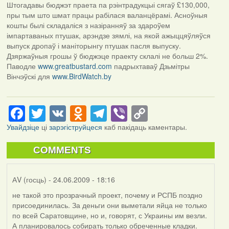
Штогадавы бюджэт праета па рэінтрадукцыі сягаў £130,000,
пры тым што шмат працы рабілася валанцёрамі. Асноўныя
кошты былі складаліся з назіранняў за здароўем
імпартаваных птушак, арэндзе зямлі, на якой ажыццяўляўся
выпуск дропаў і маніторынгу птушак пасля выпуску.
Дзяржаўныя грошы ў бюджэце праекту склалі не больш 2%.
Паводле
www.greatbustard.com
падрыхтаваў Дзьмітры
Вінчэўскі для
www.BirdWatch.by
Facebook
Twitter
VK
Odnoklassniki
Telegram
Viber
Copy
Link
Увайдзіце
ці
зарэгіструйцеся
каб пакідаць каментары.
COMMENTS
АV (госць)
- 24.06.2009 - 18:16
не такой это прозрачный проект, почему и РСПБ поздно
присоединилась. За деньги они выметали яйца не только
по всей Саратовщине, но и, говорят, с Украины им везли.
А планировалось собирать только обреченные кладки.