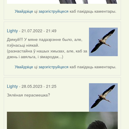
Увайдзіце
ці
зарэгіструйцеся
каб пакідаць каментары.
Lighty
- 21.07.2022 - 21:49
Дзякуй!!! У мяне падазрэнне было, але,
пэўнасьці ніякай.
(разнастайна ў нашых хмызах, але, каб за
дзень і авяльга, і зімародак...)
Увайдзіце
ці
зарэгіструйцеся
каб пакідаць каментары.
Lighty
- 28.05.2023 - 21:25
Зялёная перасмешка?