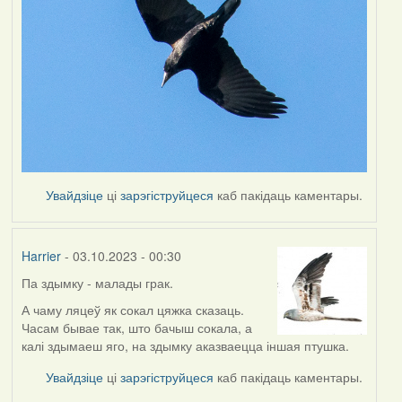
Увайдзіце
ці
зарэгіструйцеся
каб пакідаць каментары.
Harrier
- 03.10.2023 - 00:30
Па здымку - малады грак.
А чаму ляцеў як сокал цяжка сказаць.
Часам бывае так, што бачыш сокала, а
калі здымаеш яго, на здымку аказваецца іншая птушка.
Увайдзіце
ці
зарэгіструйцеся
каб пакідаць каментары.