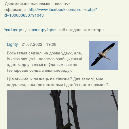
Дапамажыце вызначыць - вось тут
інфармацыя
http://www.facebook.com/profile.php?
id=100000630791043
Увайдзіце
ці
зарэгіструйцеся
каб пакідаць каментары.
Lighty
- 21.07.2022 - 19:08
Вось гэтыя сядзелі на дрэве ўдвух, але,
імкліва зляцелі - паспела зрабіць толькі
адзін кадр у вельмі няўдалым святле
(вечаровае сонца злева-спераду).
Ці магчыма іх пазнаць па сілуэце? Для зязюлі, мне
падалося, яны трохі замалыя і дзюба надта прамая?..