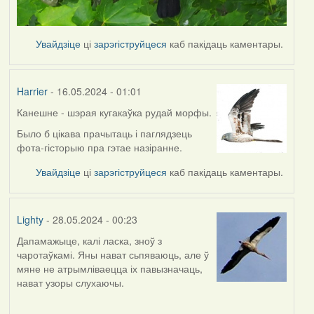
Увайдзіце
ці
зарэгіструйцеся
каб пакідаць каментары.
Harrier
- 16.05.2024 - 01:01
Канешне - шэрая кугакаўка рудай морфы.
Было б цікава прачытаць і паглядзець
фота-гісторыю пра гэтае назіранне.
Увайдзіце
ці
зарэгіструйцеся
каб пакідаць каментары.
Lighty
- 28.05.2024 - 00:23
Дапамажыце, калі ласка, зноў з
чаротаўкамі. Яны нават сьпяваюць, але ў
мяне не атрымліваецца іх павызначаць,
нават узоры слухаючы.