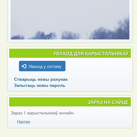
УВАХОД ДЛЯ КАРЫСТАЛЬНІКАЎ
Уваход у сістэму
Стварыць новы рахунак
Запытаць новы пароль
ЗАРАЗ НА САЙЦЕ
Зараз 1 карыстальнікаў анлайн.
Harrier