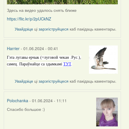
Здесь на видео удалось снять ближе
https://flic.kr/p/2pUCkNZ
Увайдзіце
ці
зарэгіструйцеся
каб пакідаць каментары.
Harrier
- 01.06.2024 - 00:41
Гэта лугавы ерчык (=луговой чекан .Рус.),
самец. Параўнайце са здымкамі
ТУТ
.
Увайдзіце
ці
зарэгіструйцеся
каб пакідаць каментары.
Polochanka
- 01.06.2024 - 11:11
Спасибо большое :)