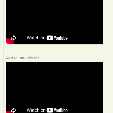
Другая (звычайная?):