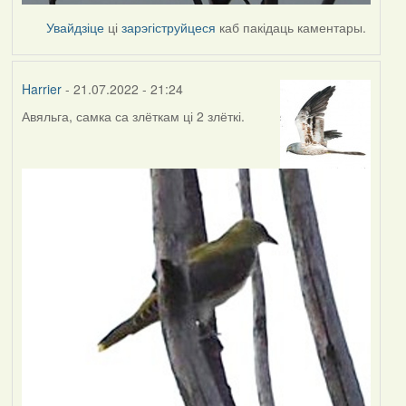
Увайдзіце
ці
зарэгіструйцеся
каб пакідаць каментары.
Harrier
- 21.07.2022 - 21:24
Авяльга, самка са злёткам ці 2 злёткі.