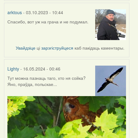
arktous
- 03.10.2023 - 10:44
Спасибо, вот уж на грача и не подумал.
Увайдзіце
ці
зарэгіструйцеся
каб пакідаць каментары.
Lighty
- 16.05.2024 - 00:46
Тут можна пазнаць таго, хто ня сойка?
Яно, праўда, польскае...