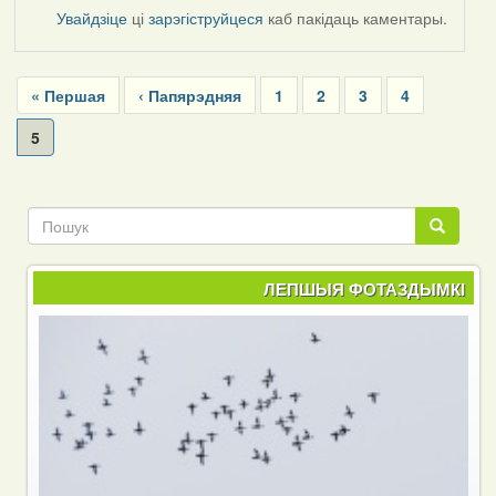
Увайдзіце
ці
зарэгіструйцеся
каб пакідаць каментары.
Pagination
First
« Першая
Previous
‹ Папярэдняя
Page
1
Page
2
Page
3
Page
4
page
page
Current
5
page
Пошук
Пошук
ЛЕПШЫЯ ФОТАЗДЫМКІ