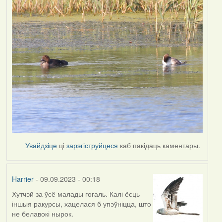
Увайдзіце
ці
зарэгіструйцеся
каб пакідаць каментары.
Harrier
- 09.09.2023 - 00:18
Хутчэй за ўсё малады гогаль. Калі ёсць
іншыя ракурсы, хацелася б упэўніцца, што
не белавокі нырок.