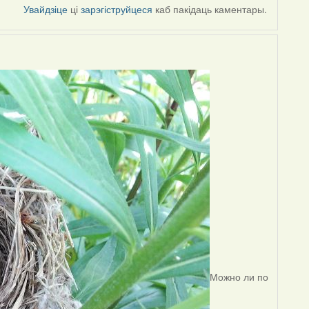
Увайдзіце
ці
зарэгіструйцеся
каб пакідаць каментары.
Можно ли по