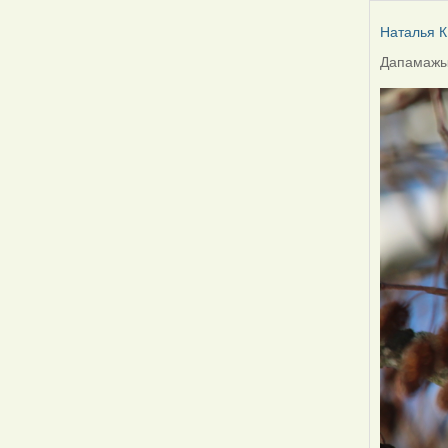
Наталья К
Дапамажыц