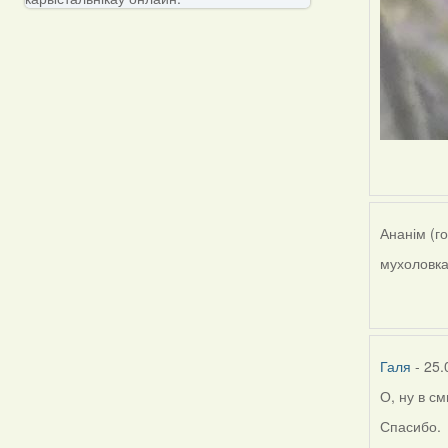
Ананім (г
мухоловка
Галя
- 25.
О, ну в с
Спасибо.