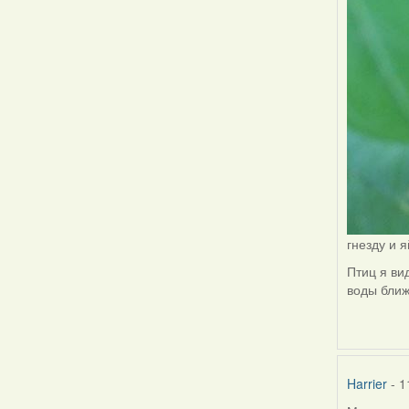
гнезду и 
Птиц я ви
воды ближ
Harrier
- 1