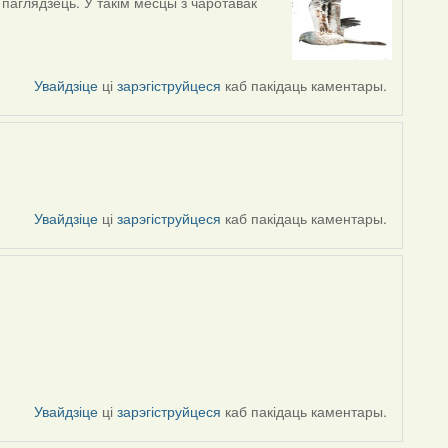
паглядзець. У такім месцы з чаротавак
Увайдзіце
ці
зарэгіструйцеся
каб пакідаць каментары.
Увайдзіце
ці
зарэгіструйцеся
каб пакідаць каментары.
Увайдзіце
ці
зарэгіструйцеся
каб пакідаць каментары.