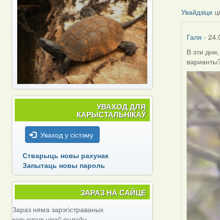
Увайдзіце
ц
Галя
- 24.
В эти дни
варианты
УВАХОД ДЛЯ
КАРЫСТАЛЬНІКАЎ
Уваход у сістэму
Стварыць новы рахунак
Запытаць новы пароль
ЗАРАЗ НА САЙЦЕ
Зараз няма зарэгістраваных
карыстальнікаў онлайн.