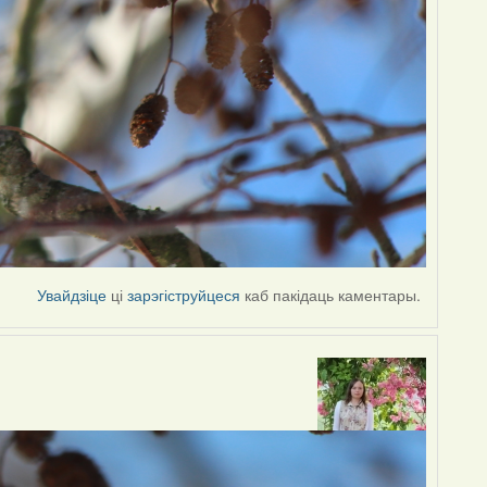
Увайдзіце
ці
зарэгіструйцеся
каб пакідаць каментары.