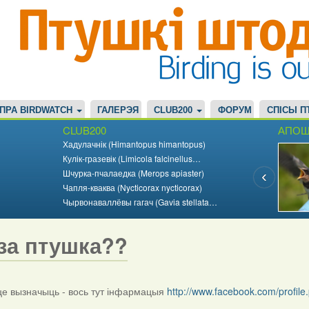
ПРА BIRDWATCH
ГАЛЕРЭЯ
CLUB200
ФОРУМ
СПІСЫ П
CLUB200
АПОШ
Хадулачнік (Himantopus himantopus)
Кулік-гразевік (Limicola falcinellus…
Шчурка-пчалаедка (Merops apiaster)
Чапля-кваква (Nycticorax nycticorax)
Чырвонаваллёвы гагач (Gavia stellata…
за птушка??
 вызначыць - вось тут інфармацыя
http://www.facebook.com/profi