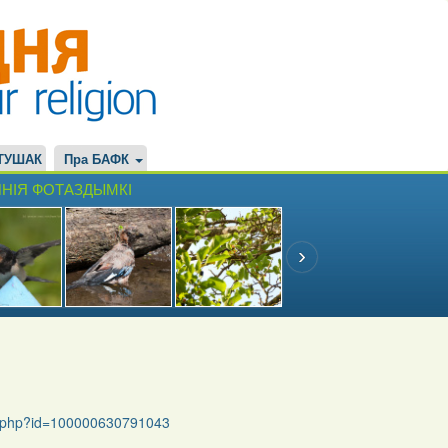
ТУШАК
Пра БАФК
НІЯ ФОТАЗДЫМКІ
le.php?id=100000630791043