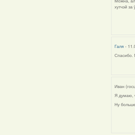
Можна, ал
хутчэй за
Галя
- 11.
Спасибо. 
In
reply
to
by
Harrier
Иван (гос
Я думаю, 
Ну больше