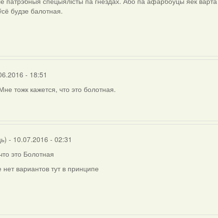
е патрэбныя спецыялісты па гнёздах. Або па афарбоўцы яек варта 
 ўсё будзе балотная.
06.2016 - 18:51
Мне тожк кажется, что это болотная.
ць)
- 10.07.2016 - 02:31
что это Болотная
 нет вариантов тут в принципе