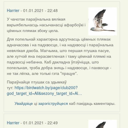
Harrier
- 01.01.2021 - 22:48
У чачотак параўнальна вялікая
In
варыябельнасць насычанасці афарбоўкі і
reply
цёмных плямак збоку цела.
to
by
Для попельнай характэрна адсутнасць цёмных плямак
Lighty
адначасова і на падхвосце, і на надхвосці і параўнальна
невялікая дзюба. Магчыма, што першая птушка пасуе,
але хутчэй яна перасветленая і таму цёмнай плямкі на
падхвосці небачна. Каб дакладна ўпэўніцца, што
попельная, трэба добра зняць і надхвосце, і пахвосце -
не так лёгка, але толькі гэта "працуе".
Параўнайце птушак са здымкаў
тут:
https://birdwatch.by/page/club200?
god_target_id=All&sezony_target_id=Al…
Увайдзіце
ці
зарэгіструйцеся
каб пакідаць каментары.
Harrier
- 01.01.2021 - 22:49