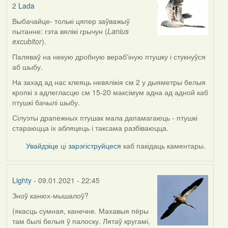
2
Lada
In
reply
Выбачайце- толькі цяпер заўважыў
to
пытанне: гэта вялікі грычун (
Lanius
by
excubitor
).
Lada
Паляваў на некую дробную вераб'іную птушку і стукнуўся
аб шыбу.
На захад ад нас клеяць невялікія см 2 у дыяметры белыя
кропкі з адлегласцю см 15-20 максімум адна ад адной каб
птушкі бачылі шыбу.
Сілуэты драпежных птушак мала дапамагаюць - птушкі
стараюцца іх абляцець і таксама разбіваюцца.
Увайдзіце
ці
зарэгіструйцеся
каб пакідаць каментары.
Lighty
- 09.01.2021 - 22:45
Зноў канюх-мышалоў?
(якасць сумная, канечне. Махавыя пёры
там былі белыя ў палоску. Лятаў кругамі,