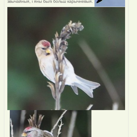
звычайныя, і яны былі больш карычневыя.