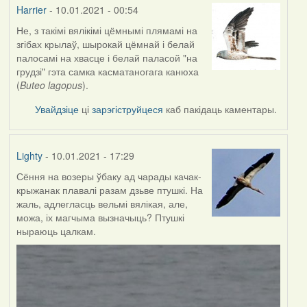
Harrier
- 10.01.2021 - 00:54
Не, з такімі вялікімі цёмнымі плямамі на
In
згібах крылаў, шырокай цёмнай і белай
reply
палосамі на хвасце і белай паласой "на
to
грудзі" гэта самка касматаногага канюха
by
(
Buteo lagopus
).
Lighty
Увайдзіце
ці
зарэгіструйцеся
каб пакідаць каментары.
Lighty
- 10.01.2021 - 17:29
Сёння на возеры ўбаку ад чарады качак-
крыжанак плавалі разам дзьве птушкі. На
жаль, адлегласць вельмі вялікая, але,
можа, іх магчыма вызначыць? Птушкі
ныраюць цалкам.