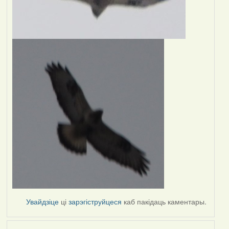
Увайдзіце
ці
зарэгіструйцеся
каб пакідаць каментары.