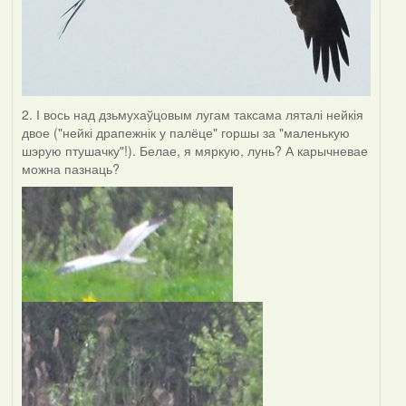
2. І вось над дзьмухаўцовым лугам таксама ляталі нейкія
двое ("нейкі драпежнік у палёце" горшы за "маленькую
шэрую птушачку"!). Белае, я мяркую, лунь? А карычневае
можна пазнаць?