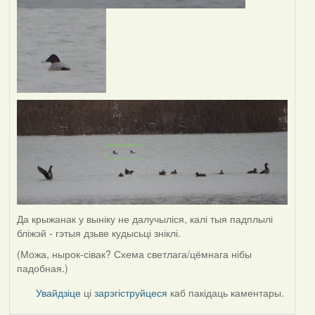
Да крыжанак у выніку не далучыліся, калі тыя падплылі
бліжэй - гэтыя дзьве кудысьці зніклі.
(Можа, нырок-сівак? Схема светлага/цёмнага нібы
падобная.)
Увайдзіце
ці
зарэгіструйцеся
каб пакідаць каментары.