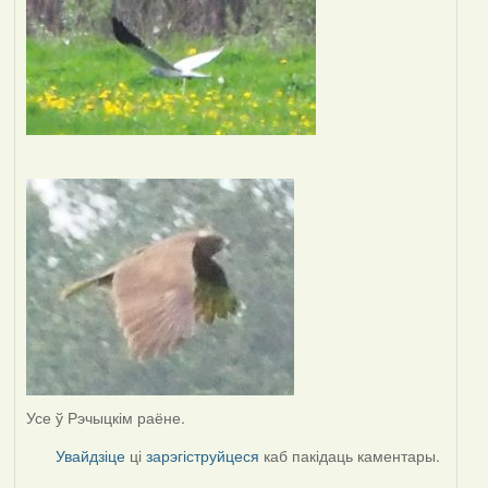
Усе ў Рэчыцкім раёне.
Увайдзіце
ці
зарэгіструйцеся
каб пакідаць каментары.