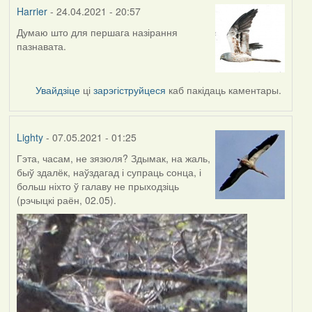
Harrier
- 24.04.2021 - 20:57
Думаю што для першага назірання
In
пазнавата.
reply
to
by
Увайдзіце
ці
зарэгіструйцеся
каб пакідаць каментары.
Lighty
Lighty
- 07.05.2021 - 01:25
Гэта, часам, не зязюля? Здымак, на жаль,
быў здалёк, наўздагад і супраць сонца, і
больш ніхто ў галаву не прыходзіць
(рэчыцкі раён, 02.05).