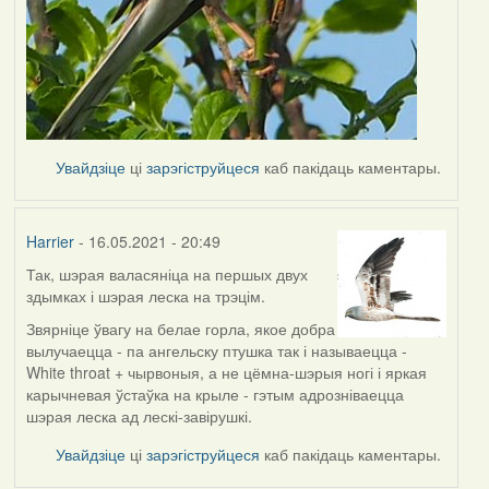
Увайдзіце
ці
зарэгіструйцеся
каб пакідаць каментары.
Harrier
- 16.05.2021 - 20:49
Так, шэрая валасяніца на першых двух
In
здымках і шэрая леска на трэцім.
reply
to
Звярніце ўвагу на белае горла, якое добра
by
вылучаецца - па ангельску птушка так і называецца -
Lighty
White throat + чырвоныя, а не цёмна-шэрыя ногі і яркая
карычневая ўстаўка на крыле - гэтым адрозніваецца
шэрая леска ад лескі-завірушкі.
Увайдзіце
ці
зарэгіструйцеся
каб пакідаць каментары.