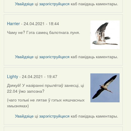
Увайдзіце
ці
зарэгіструйцеся
каб пакідаць каментары.
Harrier
- 24.04.2021 - 18:44
Чаму не? Гэта самец балотнага луня.
Увайдзіце
ці
зарэгіструйцеся
каб пакідаць каментары.
Lighty
- 24.04.2021 - 19:47
Дзякуй! У назіранні прылётаў занесці, ці
In
22.04 ўжо запозна?
reply
to
(чаго толькі не лятае ў гэтых няшчасных
by
хмызняках)
Harrier
Увайдзіце
ці
зарэгіструйцеся
каб пакідаць каментары.