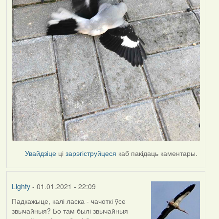
Увайдзіце
ці
зарэгіструйцеся
каб пакідаць каментары.
Lighty
- 01.01.2021 - 22:09
Падкажыце, калі ласка - чачоткі ўсе
звычайныя? Бо там былі звычайныя