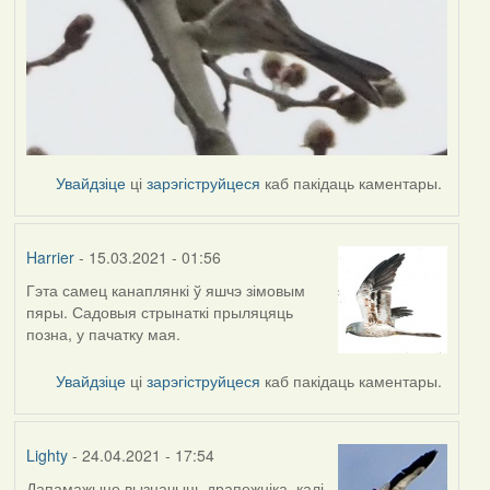
Увайдзіце
ці
зарэгіструйцеся
каб пакідаць каментары.
Harrier
- 15.03.2021 - 01:56
Гэта самец канаплянкі ў яшчэ зімовым
In
пяры. Садовыя стрынаткі прыляцяць
reply
позна, у пачатку мая.
to
by
Увайдзіце
ці
зарэгіструйцеся
каб пакідаць каментары.
Lighty
Lighty
- 24.04.2021 - 17:54
Дапамажыце вызначыць драпежніка, калі