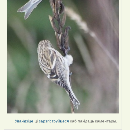
Увайдзіце
ці
зарэгіструйцеся
каб пакідаць каментары.