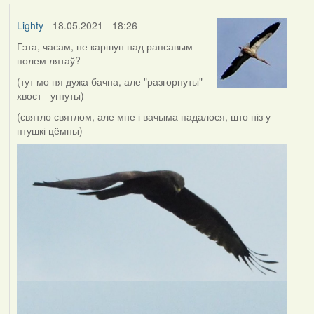
Lighty
- 18.05.2021 - 18:26
Гэта, часам, не каршун над рапсавым
полем лятаў?
(тут мо ня дужа бачна, але "разгорнуты"
хвост - угнуты)
(святло святлом, але мне і вачыма падалося, што ніз у
птушкі цёмны)