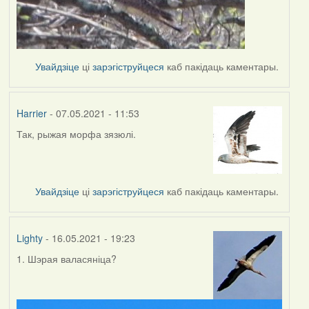
Увайдзіце
ці
зарэгіструйцеся
каб пакідаць каментары.
Harrier
- 07.05.2021 - 11:53
Так, рыжая морфа зязюлі.
In
reply
to
by
Увайдзіце
ці
зарэгіструйцеся
каб пакідаць каментары.
Lighty
Lighty
- 16.05.2021 - 19:23
1. Шэрая валасяніца?