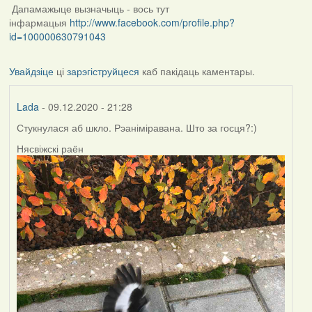
Дапамажыце вызначыць - вось тут
інфармацыя
http://www.facebook.com/profile.php?
id=100000630791043
Увайдзіце
ці
зарэгіструйцеся
каб пакідаць каментары.
Lada
- 09.12.2020 - 21:28
Стукнулася аб шкло. Рэаніміравана. Што за госця?:)
Нясвіжскі раён