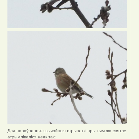
Для параўнання: звычайныя стрынаткі пры тым жа святле
атрымліваліся неяк так: