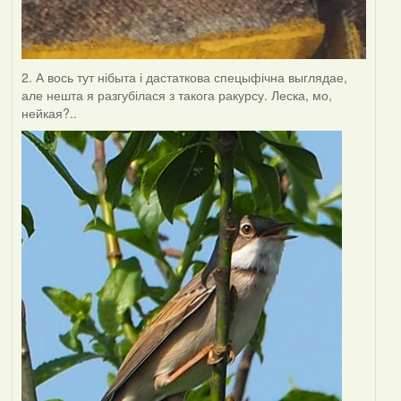
2. А вось тут нібыта і дастаткова спецыфічна выглядае,
але нешта я разгубілася з такога ракурсу. Леска, мо,
нейкая?..