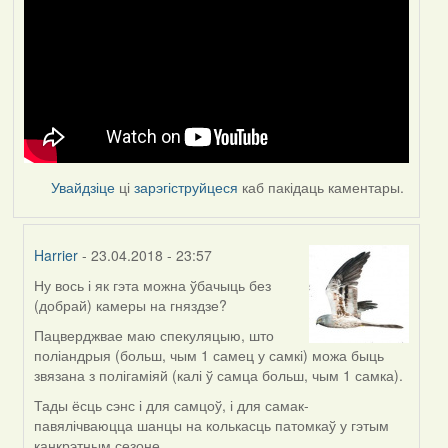
Увайдзіце
ці
зарэгіструйцеся
каб пакідаць каментары.
Harrier
- 23.04.2018 - 23:57
Ну вось і як гэта можна ўбачыць без
In
(добрай) камеры на гняздзе?
reply
to
Пацверджвае маю спекуляцыю, што
by
поліандрыя (больш, чым 1 самец у самкі) можа быць
Feather
звязана з полігаміяй (калі ў самца больш, чым 1 самка).
Тады ёсць сэнс і для самцоў, і для самак-
павялічваюцца шанцы на колькасць патомкаў у гэтым
канкрэтным сезоне.