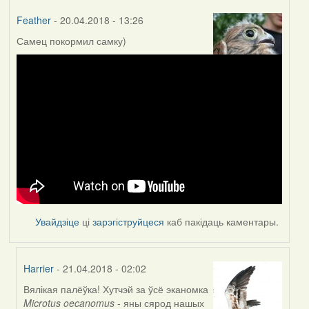
Feather
- 20.04.2018 - 13:26
Самец покормил самку)
Увайдзіце
ці
зарэгіструйцеся
каб пакідаць каментары.
Harrier
- 21.04.2018 - 02:02
Вялікая палёўка! Хутчэй за ўсё эканомка
In
Microtus oecanomus
- яны сярод нашых