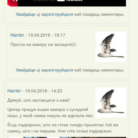
Увайдзіце
ці
зарэгіструйцеся
каб пакідаць каментары.
Harrier
- 19.04.2018 - 18:17
Проста на камеру не захацелі)))
In
reply
to
by
Увайдзіце
ці
зарэгіструйцеся
каб пакідаць каментары.
Feather
Harrier
- 19.04.2018 - 14:23
Дзякуй, што застаецеся з намі!
Цяпер працуе іншая камера з суседняй
нішы, у якой самка пакуль не адклала яек.
Ёсць падазрэнні, што на гэтае гняздо прылятае той жа
самец, што і на першае. Але гэта толькі падазрэнні.