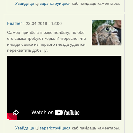
Увайдзіце
ці
зарэгіструйцеся
каб пакідаць каментары.
Feather
- 22.04.2018 - 12:00
Самец принёс в гнездо полёвку, но обе
его самки требуют корм. Интересно, что
иногда самке из первого гнезда удаётся
перехватить добычу.
Увайдзіце
ці
зарэгіструйцеся
каб пакідаць каментары.