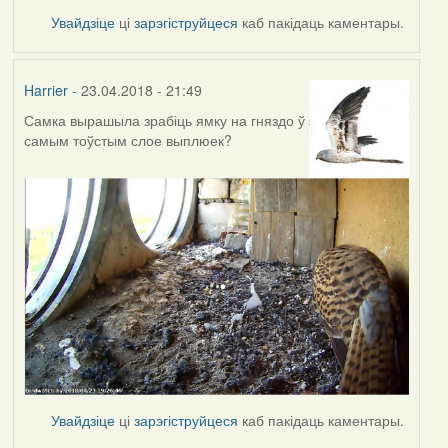
Увайдзіце
ці
зарэгіструйцеся
каб пакідаць каментары.
Harrier
- 23.04.2018 - 21:49
Самка вырашыла зрабіць ямку на гняздо ў
самым тоўстым слое выплюек?
Увайдзіце
ці
зарэгіструйцеся
каб пакідаць каментары.