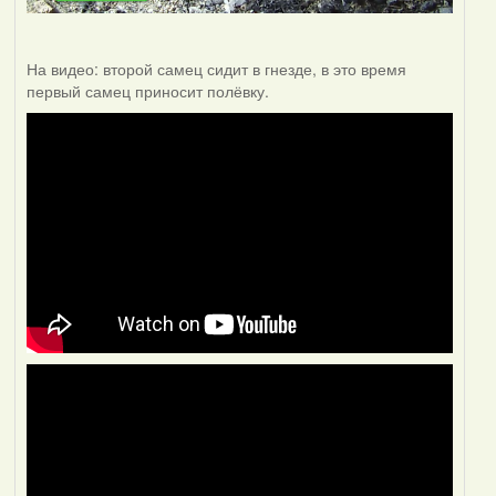
На видео: второй самец сидит в гнезде, в это время
первый самец приносит полёвку.