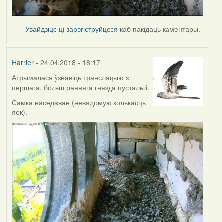
Увайдзіце
ці
зарэгіструйцеся
каб пакідаць каментары.
Harrier
- 24.04.2018 - 18:17
Атрымалася ўзнавіць трансляцыю з
першага, больш ранняга гнязда пустальгі.
Самка наседжвае (невядомую колькасць
яек).