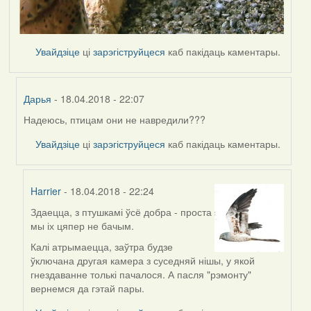
Увайдзіце
ці
зарэгіструйцеся
каб пакідаць каментары.
Дарья
- 18.04.2018 - 22:07
Надеюсь, птицам они не навредили???
In
reply
Увайдзіце
ці
зарэгіструйцеся
каб пакідаць каментары.
to
by
Harrier
Harrier
- 18.04.2018 - 22:24
Здаецца, з птушкамі ўсё добра - проста
In
мы іх цяпер не бачым.
reply
to
Калі атрымаецца, заўтра будзе
by
ўключана другая камера з суседняй нішы, у якой
Дарья
гнездаванне толькі пачалося. А пасля "рэмонту"
вернемся да гэтай пары.