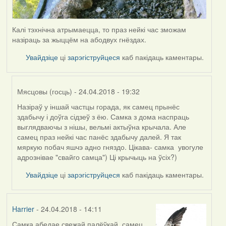
Калі тэхнічна атрымаецца, то праз нейкі час зможам
назіраць за жыццём на абодвух гнёздах.
Увайдзіце
ці
зарэгіструйцеся
каб пакідаць каментары.
Мясцовы (госць)
- 24.04.2018 - 19:32
Назіраў у іншай частцы горада, як самец прынёс
In
здабычу і доўга сідзеў з ёю. Самка з дома наспраць
reply
выглядваючы з нішы, вельмі актыўна крычала. Але
to
самец праз нейкі час панёс здабычу далей. Я так
by
мяркую побач яшчэ адно гняздо. Цікава- самка увогуле
Harrier
адрознівае "свайго самца") Ці крычыць на ўсіх?)
Увайдзіце
ці
зарэгіструйцеся
каб пакідаць каментары.
Harrier
- 24.04.2018 - 14:11
Самка абедае свежай палёўкай, самец