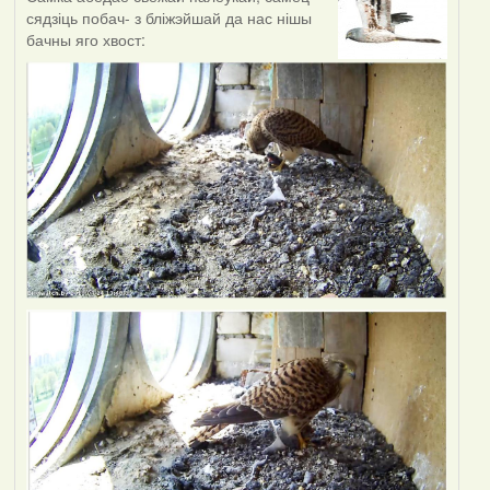
сядзіць побач- з бліжэйшай да нас нішы
бачны яго хвост: