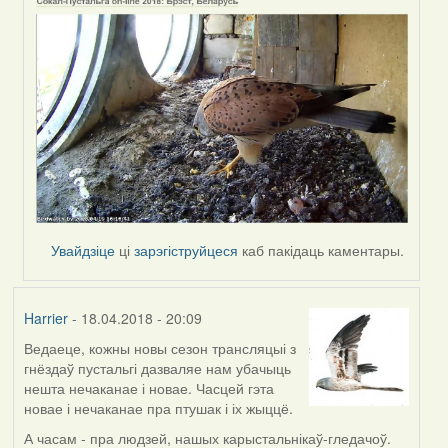
by
Harrier
Увайдзіце
ці
зарэгіструйцеся
каб пакідаць каментары.
Harrier
- 18.04.2018 - 20:09
Ведаеце, кожны новы сезон трансляцыі з
гнёздаў пустальгі дазваляе нам убачыць
нешта нечаканае і новае. Часцей гэта
новае і нечаканае пра птушак і іх жыццё.
А часам - пра людзей, нашых карыстальнікаў-гледачоў.