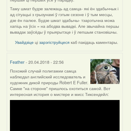
Таму шмат будзе залежаць ад самца- які ён здабыччык і
ад сітуацыі з грызунамі ў гэтым сезоне і ў тым месцы,
дзе ён палюе. Будзе шмат здабычы- тэарэтычна можа
хапіць на ўсіх = на абодва вывадкі. Але звычайна першы
вывадак заўсёды ў прыярытэце і ў лепшым становішчы.
Увайдзіце
ці
зарэгіструйцеся
каб пакідаць каментары.
Feather
- 20.04.2018 - 22:56
Похожий случай полигамии самца
In
наблюдал английский исследователь и
reply
художник дикой природы Robert E Fuller.
to
Самке "на стороне" пришлось охотиться самой. Вот
by
интересная история о мистере и мисс Тиксендейл:
Сэльма
(госць)