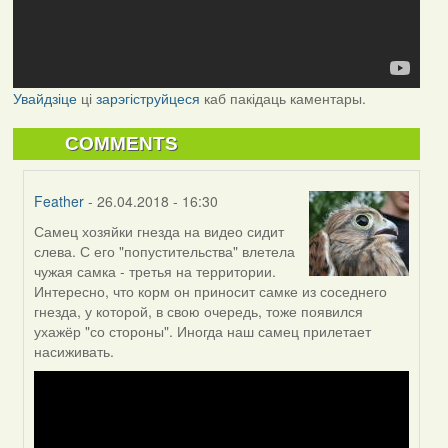
Увайдзіце
ці
зарэгіструйцеся
каб пакідаць каментары.
COMMENTS
Feather
- 26.04.2018 - 16:30
Самец хозяйки гнезда на видео сидит
In
слева. С его "попустительства" влетела
reply
чужая самка - третья на территории.
to
Интересно, что корм он приносит самке из соседнего
by
гнезда, у которой, в свою очередь, тоже появился
Могилев
ухажёр "со стороны". Иногда наш самец прилетает
(госць)
насиживать.