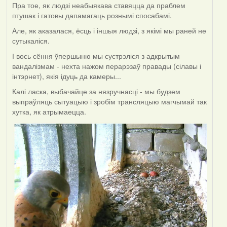
Пра тое, як людзі неабыякава ставяцца да праблем
птушак і гатовы дапамагаць рознымі спосабамі.
Але, як аказалася, ёсць і іншыя людзі, з якімі мы раней не
сутыкаліся.
І вось сёння ўпершыню мы сустрэліся з адкрытым
вандалізмам - нехта нажом перарэзаў правады (сілавы і
інтэрнет), якія ідуць да камеры...
Калі ласка, выбачайце за нязручнасці - мы будзем
выпраўляць сытуацыю і зробім трансляцыю магчымай так
хутка, як атрымаецца.