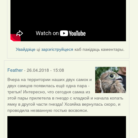
Увайдзіце
ці
зарэгіструйцеся
каб пакідаць каментары.
Feather
- 26.04.2018 - 15:08
Вчера на территории наших двух самок и
двух самцов появилась ещё одна пара -
третья! Интересно, что сегодня самка из
этой пары прилетела в гнездо с кладкой и начала копать
ямку в другой части гнезда! Хозяйка вернулась скоро, и
проводила незванную гостью восвояси.