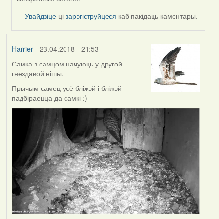
Увайдзіце
ці
зарэгіструйцеся
каб пакідаць каментары.
Harrier
- 23.04.2018 - 21:53
Самка з самцом начуюць у другой
гнездавой нішы.
Прычым самец усё бліжэй і бліжэй
падбіраецца да самкі :)