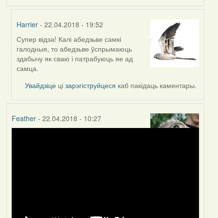
Harrier
- 22.04.2018 - 19:52
Супер відэа! Калі абедзьве самкі
In
галодныя, то абедзьве ўспрымаюць
reply
здабычу як сваю і патрабуюць яе ад
to
самца.
by
Feather
Увайдзіце
ці
зарэгіструйцеся
каб пакідаць каментары.
Feather
- 22.04.2018 - 10:27