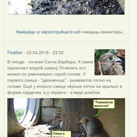
Увайдзіце
ці
зарэгіструйцеся
каб пакідаць каментары.
Feather
- 23.04.2018 - 23:32
В гнезде - полная Санта-Барбара. К самке
прилетает второй самец! Отличить его
можно по равномерно серой голове. У
первого самца - "двоежонца" - рыжеватое пятно на
голове. Ещё у второго самца чёрные пятна на крыльях в
форме сердечек, а у первого - в виде ромбов.