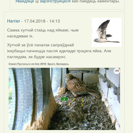
Увайдзіце
ці
зарэгіструйцеся
каб пакідаць каментары.
Harrier
- 17.04.2018 - 14:13
Самка хутчэй стаіць над яйкамі, чым
наседжвае іх.
Хутчэй за ўсё пачатак сапраўднай
інкубацыі пачнецца пасля адкладкі трэцяга яйка. Але
паглядзім, як будзе насамрэч: