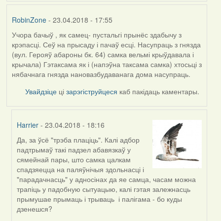
RobinZone
- 23.04.2018 - 17:55
Учора бачыў , як самец- пустальгі прынёс здабычу з
крэпасці. Сеў на прысаду і пачаў есці. Насупраць з гнязда
(вул. Герояў абароны бк. 64) самка вельмі крыўдавала і
крычала) Гэтаксама як і (напэўна таксама самка) хтосьці з
нябачнага гнязда нановазбудаванага дома насупраць.
Увайдзіце
ці
зарэгіструйцеся
каб пакідаць каментары.
Harrier
- 23.04.2018 - 18:16
Да, за ўсё "трэба плаціць". Калі адбор
In
падтрымаў такі падзел абавязкаў у
reply
сямейнай пары, што самка цалкам
to
спадзяецца на паляўнічыя здольнасці і
by
"парадачнасць" у адносінах да яе самца, часам можна
RobinZone
трапіць у падобную сытуацыю, калі гэтая залежнасць
прымушае прымаць і трываць і палігама - бо куды
дзенешся?