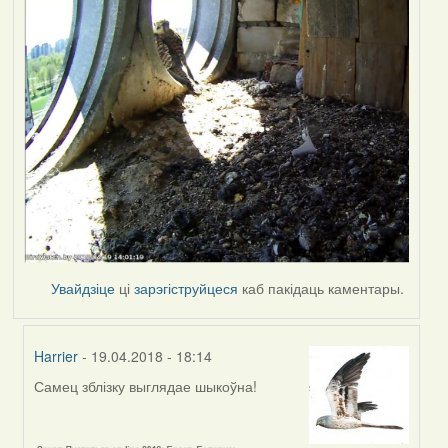
Увайдзіце
ці
зарэгіструйцеся
каб пакідаць каментары.
Harrier
- 19.04.2018 - 18:14
Самец зблізку выглядае шыкоўна!
In
reply
to