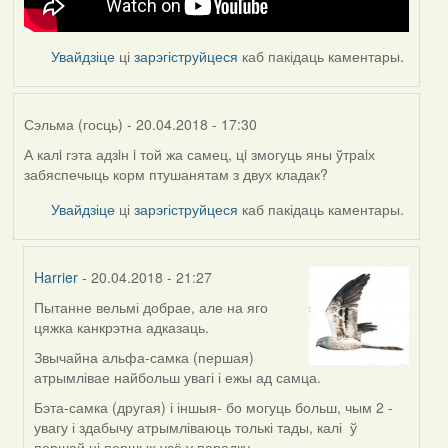
Увайдзіце
ці
зарэгіструйцеся
каб пакідаць каментары.
Сэльма (госць)
- 20.04.2018 - 17:30
А калi гэта адзiн i той жа самец, цi змогуць яны ўтраiх
забяспечыць корм птушанятам з двух кладак?
Увайдзіце
ці
зарэгіструйцеся
каб пакідаць каментары.
Harrier
- 20.04.2018 - 21:27
Пытанне вельмі добрае, але на яго
In
цяжка канкрэтна адказаць.
reply
to
Звычайна альфа-самка (першая)
by
атрымлівае найбольш увагі і ежы ад самца.
Сэльма
Бэта-самка (другая) і іншыя- бо могуць больш, чым 2 -
(госць)
увагу і здабычу атрымліваюць толькі тады, калі ў
першай ці першых усё у парадку.