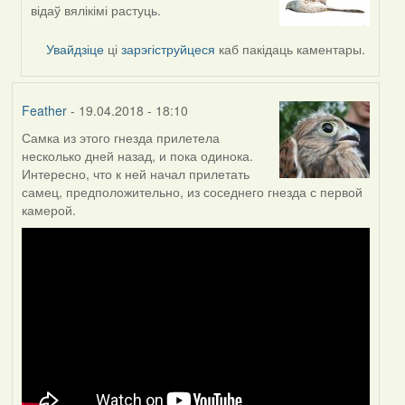
reply
відаў вялікімі растуць.
to
by
Увайдзіце
ці
зарэгіструйцеся
каб пакідаць каментары.
Feather
Feather
- 19.04.2018 - 18:10
Самка из этого гнезда прилетела
несколько дней назад, и пока одинока.
Интересно, что к ней начал прилетать
самец, предположительно, из соседнего гнезда с первой
камерой.