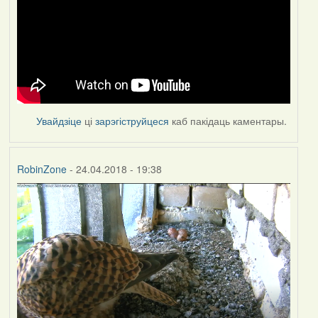
Увайдзіце
ці
зарэгіструйцеся
каб пакідаць каментары.
RobinZone
- 24.04.2018 - 19:38