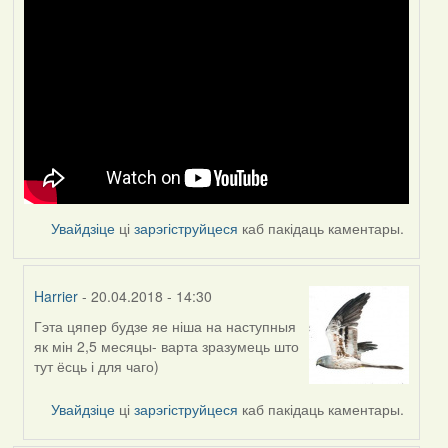
Увайдзіце
ці
зарэгіструйцеся
каб пакідаць каментары.
Harrier
- 20.04.2018 - 14:30
Гэта цяпер будзе яе ніша на наступныя
In
як мін 2,5 месяцы- варта зразумець што
reply
тут ёсць і для чаго)
to
by
Увайдзіце
ці
зарэгіструйцеся
каб пакідаць каментары.
Feather