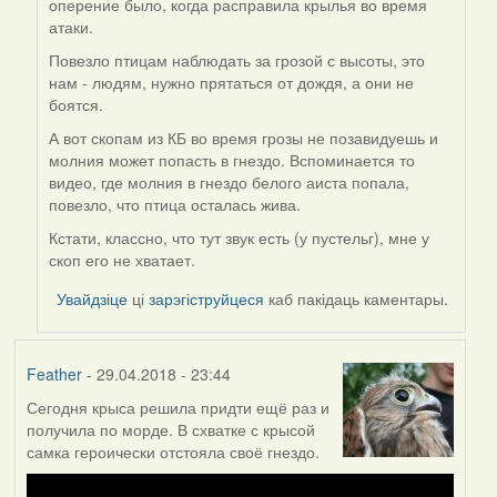
оперение было, когда расправила крылья во время
to
атаки.
by
Harrier
Повезло птицам наблюдать за грозой с высоты, это
нам - людям, нужно прятаться от дождя, а они не
боятся.
А вот скопам из КБ во время грозы не позавидуешь и
молния может попасть в гнездо. Вспоминается то
видео, где молния в гнездо белого аиста попала,
повезло, что птица осталась жива.
Кстати, классно, что тут звук есть (у пустельг), мне у
скоп его не хватает.
Увайдзіце
ці
зарэгіструйцеся
каб пакідаць каментары.
Feather
- 29.04.2018 - 23:44
Сегодня крыса решила придти ещё раз и
получила по морде. В схватке с крысой
самка героически отстояла своё гнездо.