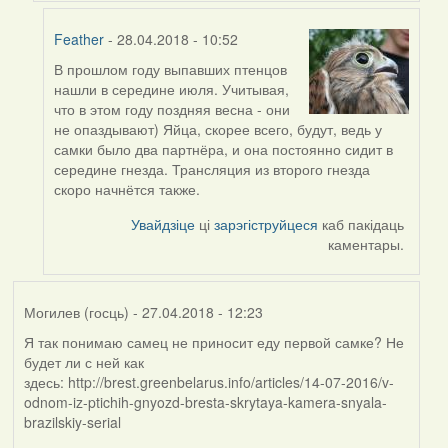
Feather
Feather
- 28.04.2018 - 10:52
В прошлом году выпавших птенцов
In
нашли в середине июля. Учитывая,
reply
что в этом году поздняя весна - они
to
не опаздывают) Яйца, скорее всего, будут, ведь у
by
самки было два партнёра, и она постоянно сидит в
Дарья
середине гнезда. Трансляция из второго гнезда
скоро начнётся также.
Увайдзіце
ці
зарэгіструйцеся
каб пакідаць
каментары.
Могилев (госць)
- 27.04.2018 - 12:23
Я так понимаю самец не приносит еду первой самке? Не
будет ли с ней как
здесь: http://brest.greenbelarus.info/articles/14-07-2016/v-
odnom-iz-ptichih-gnyozd-bresta-skrytaya-kamera-snyala-
brazilskiy-serial