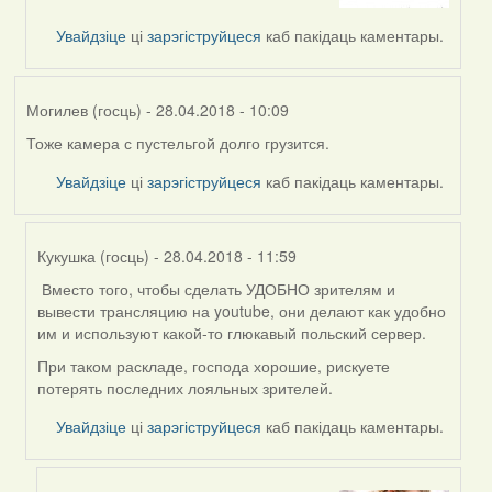
by
Увайдзіце
ці
зарэгіструйцеся
каб пакідаць каментары.
Feather
Могилев (госць)
- 28.04.2018 - 10:09
Тоже камера с пустельгой долго грузится.
Увайдзіце
ці
зарэгіструйцеся
каб пакідаць каментары.
Кукушка (госць)
- 28.04.2018 - 11:59
Вместо того, чтобы сделать УДОБНО зрителям и
In
вывести трансляцию на youtube, они делают как удобно
reply
им и используют какой-то глюкавый польский сервер.
to
by
При таком раскладе, господа хорошие, рискуете
Могилев
потерять последних лояльных зрителей.
(госць)
Увайдзіце
ці
зарэгіструйцеся
каб пакідаць каментары.