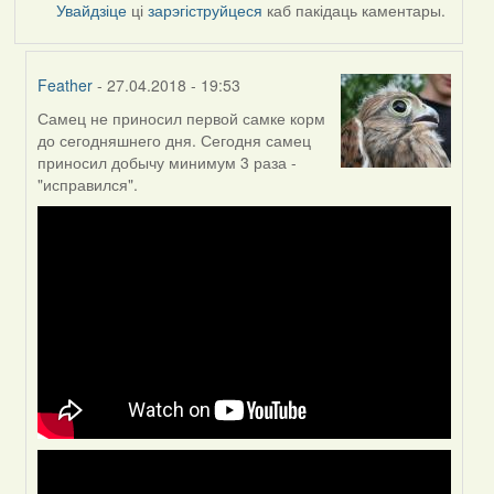
Увайдзіце
ці
зарэгіструйцеся
каб пакідаць каментары.
Feather
- 27.04.2018 - 19:53
Самец не приносил первой самке корм
In
до сегодняшнего дня. Сегодня самец
reply
приносил добычу минимум 3 раза -
to
"исправился".
by
Могилев
(госць)