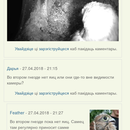
Увайдзіце
ці
зарэгіструйцеся
каб пакідаць каментары.
Дарья
- 27.04.2018 - 21:15
Во втором гнезде нет яиц или они где-то вне видимости
камеры?
Увайдзіце
ці
зарэгіструйцеся
каб пакідаць каментары.
Feather
- 27.04.2018 - 21:27
Во втором гнезде пока нет яиц. Самец
In
там регулярно приносит самке