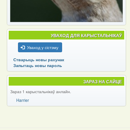
УВАХОД ДЛЯ КАРЫСТАЛЬНІКАЎ
Уваход у сістэму
Стварыць новы рахунак
Запытаць новы пароль
ЗАРАЗ НА САЙЦЕ
Зараз 1 карыстальнікаў анлайн.
Harrier