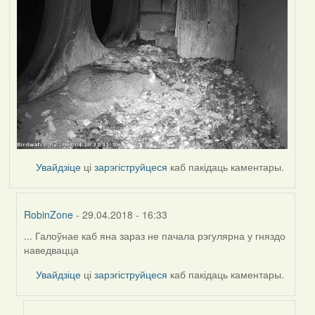
Увайдзіце
ці
зарэгіструйцеся
каб пакідаць каментары.
RobinZone
- 29.04.2018 - 16:33
... Галоўнае каб яна зараз не пачала рэгулярна у гняздо
In
наведвацца
reply
to
Увайдзіце
ці
зарэгіструйцеся
каб пакідаць каментары.
by
Harrier