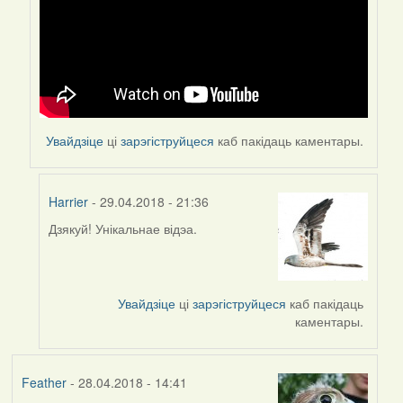
Увайдзіце
ці
зарэгіструйцеся
каб пакідаць каментары.
Harrier
- 29.04.2018 - 21:36
Дзякуй! Унікальнае відэа.
In
reply
to
by
Увайдзіце
ці
зарэгіструйцеся
каб пакідаць
Feather
каментары.
Feather
- 28.04.2018 - 14:41