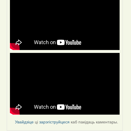
Увайдзіце
ці
зарэгіструйцеся
каб пакідаць каментары.