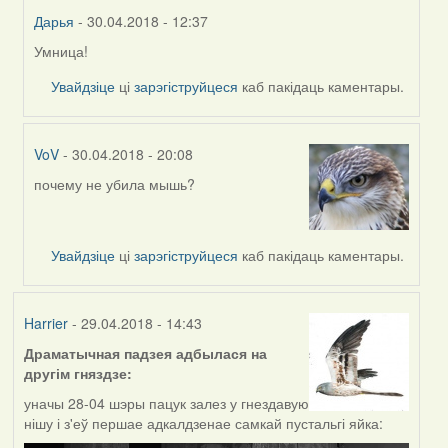
Дарья
- 30.04.2018 - 12:37
Умница!
In
reply
Увайдзіце
ці
зарэгіструйцеся
каб пакідаць каментары.
to
by
Feather
VoV
- 30.04.2018 - 20:08
почему не убила мышь?
In
reply
to
by
Увайдзіце
ці
зарэгіструйцеся
каб пакідаць каментары.
Feather
Harrier
- 29.04.2018 - 14:43
Драматычная падзея адбылася на
другім гняздзе:
уначы 28-04 шэры пацук залез у гнездавую
нішу і з'еў першае адкалдзенае самкай пустальгі яйка: