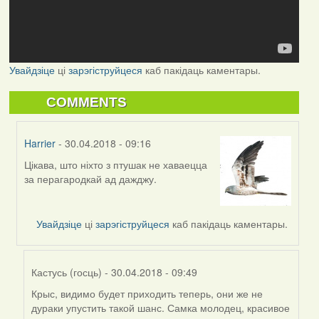
Увайдзіце
ці
зарэгіструйцеся
каб пакідаць каментары.
COMMENTS
Harrier
- 30.04.2018 - 09:16
Цікава, што ніхто з птушак не хаваецца
In
за перагародкай ад дажджу.
reply
to
by
Увайдзіце
ці
зарэгіструйцеся
каб пакідаць каментары.
Feather
Кастусь (госць)
- 30.04.2018 - 09:49
Крыс, видимо будет приходить теперь, они же не
In
дураки упустить такой шанс. Самка молодец, красивое
reply