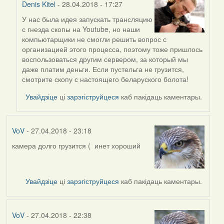
Denis Kitel
- 28.04.2018 - 17:27
У нас была идея запускать трансляцию
In
с гнезда скопы на Youtube, но наши
reply
компьютарщики не смогли решить вопрос с
to
организацией этого процесса, поэтому тоже пришлось
by
воспользоваться другим сервером, за который мы
Кукушка
даже платим деньги. Если пустельга не грузится,
(госць)
смотрите скопу с настоящего беларуского болота!
Увайдзіце
ці
зарэгіструйцеся
каб пакідаць каментары.
VoV
- 27.04.2018 - 23:18
камера долго грузится ( инет хороший
Увайдзіце
ці
зарэгіструйцеся
каб пакідаць каментары.
VoV
- 27.04.2018 - 22:38