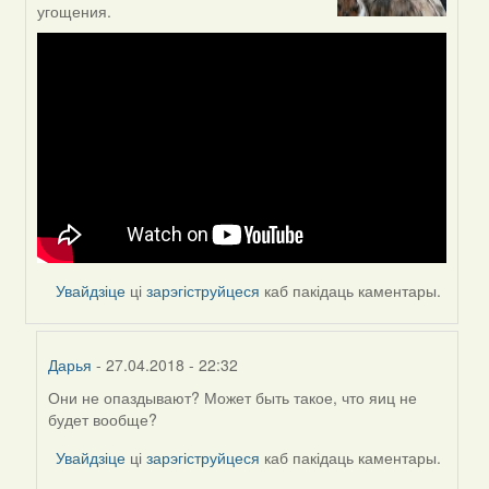
reply
угощения.
to
by
Дарья
Увайдзіце
ці
зарэгіструйцеся
каб пакідаць каментары.
Дарья
- 27.04.2018 - 22:32
Они не опаздывают? Может быть такое, что яиц не
In
будет вообще?
reply
to
Увайдзіце
ці
зарэгіструйцеся
каб пакідаць каментары.
by