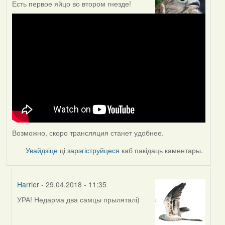
Есть первое яйцо во втором гнезде!
Возможно, скоро трансляция станет удобнее.
Увайдзіце
ці
зарэгіструйцеся
каб пакідаць каментары.
Harrier
- 29.04.2018 - 11:35
УРА! Недарма два самцы прыляталі)
In
reply
to