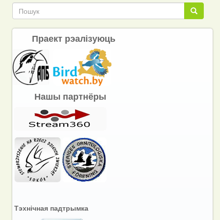
Пошук
Пошук
Праект рэалізуюць
Нашы партнёры
Тэхнічная падтрымка