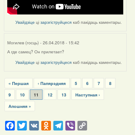
Увайдзіце
ці
зарэгіструйцеся
каб пакідаць каментары.
Могилев (госць)
- 26.04.2018 - 15:42
А где самец? Он прилетает?
Увайдзіце
ці
зарэгіструйцеся
каб пакідаць каментары.
Pagination
First
« Першая
Previous
‹ Папярэдняя
Page
5
Page
6
Page
7
Page
8
page
page
Page
9
Page
10
Current
11
Page
12
Page
13
Next
Наступная ›
page
page
Last
Апошняя »
page
Facebook
Twitter
VK
Odnoklassniki
Telegram
Viber
Copy
Link