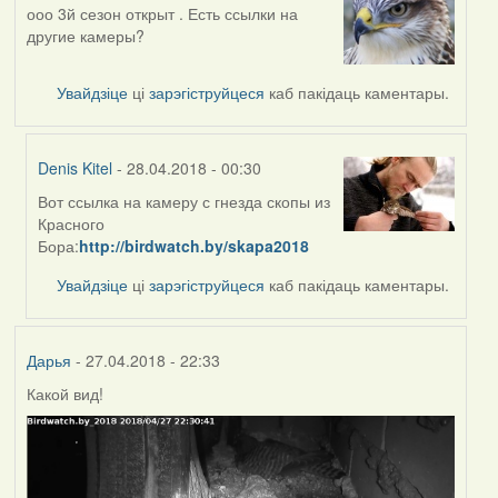
ооо 3й сезон открыт . Есть ссылки на
другие камеры?
Увайдзіце
ці
зарэгіструйцеся
каб пакідаць каментары.
Denis Kitel
- 28.04.2018 - 00:30
Вот ссылка на камеру с гнезда скопы из
In
Красного
reply
Бора:
http://birdwatch.by/skapa2018
to
by
Увайдзіце
ці
зарэгіструйцеся
каб пакідаць каментары.
VoV
Дарья
- 27.04.2018 - 22:33
Какой вид!