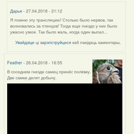
Дарья
- 27.04.2018 - 21:12
Я помню эту трансляцию! Столько было нервов, так
In
волновались за птенцов! Тогда еще гнездо у них было
reply
ужасно узкое. Так было жаль, когда один выпал...
to
by
Увайдзіце
ці
зарэгіструйцеся
каб пакідаць каментары.
Могилев
(госць)
Feather
- 26.04.2018 - 16:55
В соседнем гнезде самец принёс полёвку.
Две самки делят добычу.