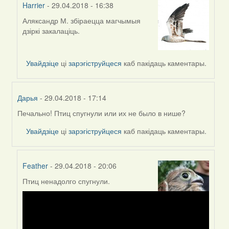
Harrier
- 29.04.2018 - 16:38
Аляксандр М. збіраецца магчымыя
In
дзіркі закалаціць.
reply
to
by
Увайдзіце
ці
зарэгіструйцеся
каб пакідаць каментары.
RobinZone
Дарья
- 29.04.2018 - 17:14
Печально! Птиц спугнули или их не было в нише?
In
reply
Увайдзіце
ці
зарэгіструйцеся
каб пакідаць каментары.
to
by
Harrier
Feather
- 29.04.2018 - 20:06
Птиц ненадолго спугнули.
In
reply
to
by
Дарья