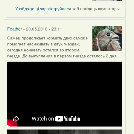
to
by
Увайдзіце
ці
зарэгіструйцеся
каб пакідаць каментары.
Жанна
(госць)
Feather
- 20.05.2018 - 23:11
Самец продолжает кормить двух самок и
помогает насиживать в двух гнёздах;
сегодня ночевать остался во втором
гнезде. До вылупления в первом гнезде осталось 2 дня.