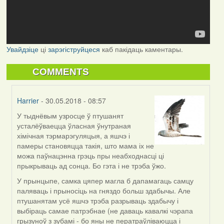
Увайдзіце
ці
зарэгіструйцеся
каб пакідаць каментары.
COMMENTS
Harrier
- 30.05.2018 - 08:57
У тыднёвым узросце ў птушанят
In
усталёўваецца ўласная ўнутраная
reply
хімічная тэрмарэгуляцыя, а яшчэ і
to
памеры становяцца такія, што мама іх не
by
можа паўнацэнна грэць пры неабходнасці ці
Могилев
прыкрываць ад сонца. Бо гэта і не трэба ўжо.
(госць)
У прынцыпе, самка цяпер магла б дапамагаць самцу
паляваць і прыносіць на гняздо больш здабычы. Але
птушанятам усё яшчэ трэба разрываць здабычу і
выбіраць самае патрэбнае (не даваць кавалкі чэрапа
грызуноў з зубамі - бо яны не ператраўліваюцца і