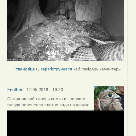
Увайдзіце
ці
зарэгіструйцеся
каб пакідаць каментары.
Feather
- 17.05.2018 - 19:20
Сегодняшний ливень самка из первого
гнезда перенесла плотно сидя на кладке.