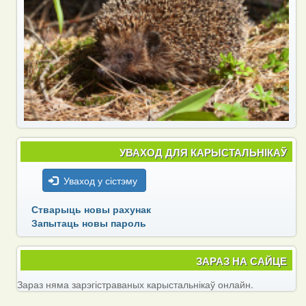
УВАХОД ДЛЯ КАРЫСТАЛЬНІКАЎ
Уваход у сістэму
Стварыць новы рахунак
Запытаць новы пароль
ЗАРАЗ НА САЙЦЕ
Зараз няма зарэгістраваных карыстальнікаў онлайн.