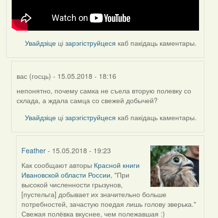
Увайдзіце
ці
зарэгіструйцеся
каб пакідаць каментары.
вас (госць)
- 15.05.2018 - 18:16
непонятно, почему самка не съела вторую полевку со
In
склада, а ждала самца со свежей добычей?
reply
to
Увайдзіце
ці
зарэгіструйцеся
каб пакідаць каментары.
by
Feather
Feather
- 15.05.2018 - 19:23
Как сообщают авторы
Красной книги
In
Ивановской области России
, "При
reply
высокой численности грызунов,
to
[пустельга] добывает их значительно больше
by
потребностей, зачастую поедая лишь голову зверька."
вас
Свежая полёвка вкуснее, чем полежавшая :)