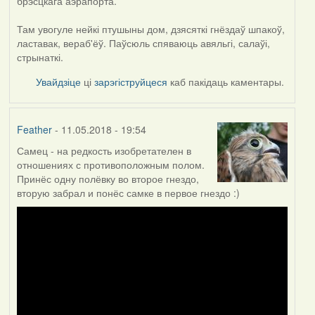
брэсцкага аэрапорта.
Там увогуле нейкі птушыны дом, дзясяткі гнёздаў шпакоў,
ластавак, вераб'ёў. Паўсюль спяваюць авяльгі, салаўі,
стрынаткі.
Увайдзіце
ці
зарэгіструйцеся
каб пакідаць каментары.
Feather
- 11.05.2018 - 19:54
Самец - на редкость изобретателен в
отношениях с противоположным полом.
Принёс одну полёвку во второе гнездо,
вторую забрал и понёс самке в первое гнездо :)