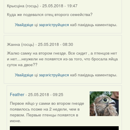
Крысціна (госць)
- 25.05.2018 - 19:47
Куда же подевался отец второго семейства?
Увайдзіце
ці
зарэгіструйцеся
каб пакідаць каментары.
Жанна (госць)
- 25.05.2018 - 08:30
Жалко самку на втором гнезде. Все сидит , а птенцов нет
и нет....неужели не появятся из-за того, что бросала яйца
суток на двое??
Увайдзіце
ці
зарэгіструйцеся
каб пакідаць каментары.
Feather
- 25.05.2018 - 09:25
Первое яйцо у самки во втором гнезде
In
появилось позже на 2 недели, чем в
reply
первом. Первые птенцы появятся в
to
июне.
by
Жанна