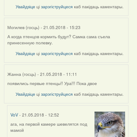
Увайдзіце
ці
зарэгіструйцеся
каб пакідаць каментары.
Могилев (госць)
- 21.05.2018 - 15:23
А когда птенцов кормить будут? Самка сама съела
принесенную полевку.
Увайдзіце
ці
зарэгіструйцеся
каб пакідаць каментары.
Жанна (госць)
- 21.05.2018 - 11:11
появились первые птенцы!! Ура!!! Пока двое
Увайдзіце
ці
зарэгіструйцеся
каб пакідаць каментары.
VoV
- 21.05.2018 - 12:52
ага, на первой камере шевелятся под
In
мамой
reply