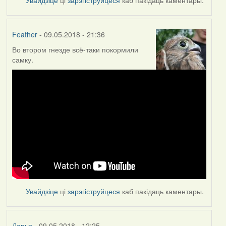
Feather
- 09.05.2018 - 21:36
Во втором гнезде всё-таки покормили
самку.
Увайдзіце
ці
зарэгіструйцеся
каб пакідаць каментары.
Дарья
- 09.05.2018 - 12:25