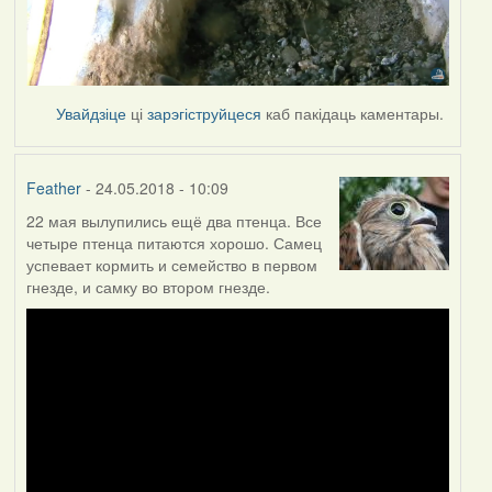
Увайдзіце
ці
зарэгіструйцеся
каб пакідаць каментары.
Feather
- 24.05.2018 - 10:09
22 мая вылупились ещё два птенца. Все
четыре птенца питаются хорошо. Самец
успевает кормить и семейство в первом
гнезде, и самку во втором гнезде.