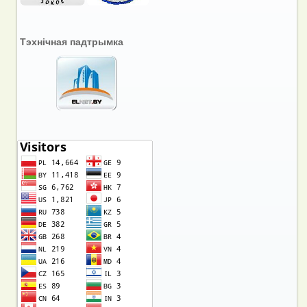
Тэхнічная падтрымка