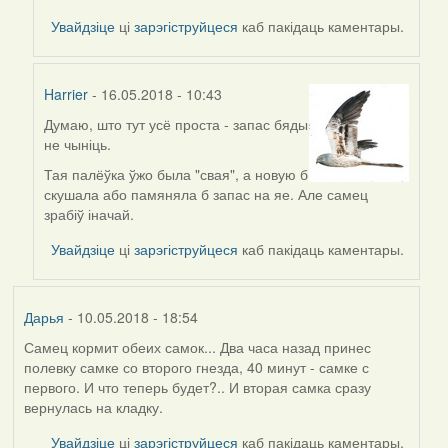
(госць)
Увайдзіце
ці
зарэгіструйцеся
каб пакідаць каментары.
Harrier
- 16.05.2018 - 10:43
Думаю, што тут усё проста - запас бяды
In
не чыніць.
reply
to
Тая палёўка ўжо была "свая", а новую б
by
скушала або памяняла б запас на яе. Але самец
вас
зрабіў іначай.
(госць)
Увайдзіце
ці
зарэгіструйцеся
каб пакідаць каментары.
Дарья
- 10.05.2018 - 18:54
Самец кормит обеих самок... Два часа назад принес
полевку самке со второго гнезда, 40 минут - самке с
первого. И что теперь будет?.. И вторая самка сразу
вернулась на кладку.
Увайдзіце
ці
зарэгіструйцеся
каб пакідаць каментары.