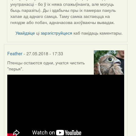
унутранасці - бо ў іх няма спажыўнанга, але могуць
быць паразіты). Ды і здабычы пры іх памерах пакуль
хапае ад аднаго самца. Таму самка застаецца на
гняздзе або побач, адначасова ахоўваючы вывадак.
Увайдзіце
ці
зарэгіструйцеся
каб пакідаць каментары.
Feather
- 27.05.2018 - 17:33
Птенцы остаются одни, учатся чистить
"перья".