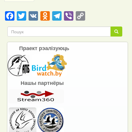
page
Facebook
Twitter
VK
Odnoklassniki
Telegram
Viber
Copy
Link
Пошук
Пошук
Праект рэалізуюць
Нашы партнёры