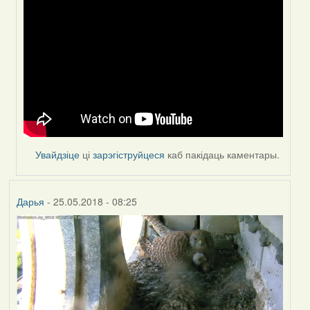
(госць)
Увайдзіце
ці
зарэгіструйцеся
каб пакідаць каментары.
Дарья
- 25.05.2018 - 08:25