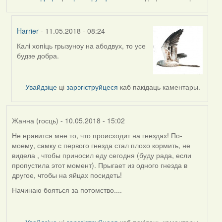
Harrier
- 11.05.2018 - 08:24
Калi хопiць грызуноу на абодвух, то усе
In
будзе добра.
reply
to
by
Увайдзіце
ці
зарэгіструйцеся
каб пакідаць каментары.
Дарья
Жанна (госць)
- 10.05.2018 - 15:02
Не нравится мне то, что происходит на гнездах! По-
моему, самку с первого гнезда стал плохо кормить, не
видела , чтобы приносил еду сегодня (буду рада, если
пропустила этот момент). Прыгает из одного гнезда в
другое, чтобы на яйцах посидеть!
Начинаю бояться за потомство....
Увайдзіце
ці
зарэгіструйцеся
каб пакідаць каментары.