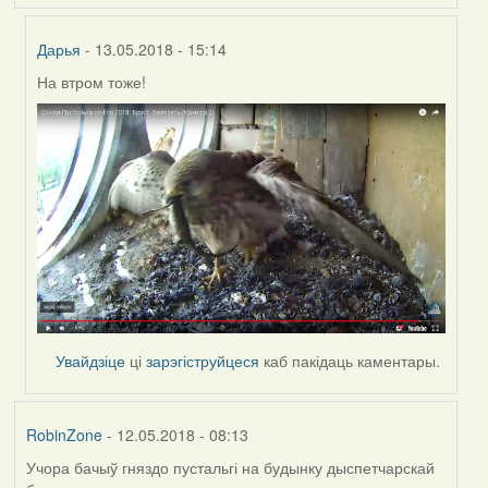
Дарья
- 13.05.2018 - 15:14
На втром тоже!
In
reply
to
by
Feather
Увайдзіце
ці
зарэгіструйцеся
каб пакідаць каментары.
RobinZone
- 12.05.2018 - 08:13
Учора бачыў гняздо пустальгі на будынку дыспетчарскай