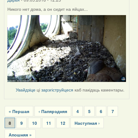
Никого нет дома, а он сидит на яйцах...
Увайдзіце
ці
зарэгіструйцеся
каб пакідаць каментары.
Pagination
First
« Першая
Previous
‹ Папярэдняя
Page
4
Page
5
Page
6
Page
7
page
page
Current
8
Page
9
Page
10
Page
11
Page
12
Next
Наступная ›
page
page
Last
Апошняя »