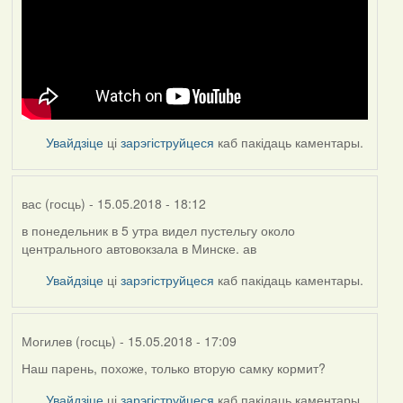
Увайдзіце
ці
зарэгіструйцеся
каб пакідаць каментары.
вас (госць)
- 15.05.2018 - 18:12
в понедельник в 5 утра видел пустельгу около
центрального автовокзала в Минске. ав
Увайдзіце
ці
зарэгіструйцеся
каб пакідаць каментары.
Могилев (госць)
- 15.05.2018 - 17:09
Наш парень, похоже, только вторую самку кормит?
Увайдзіце
ці
зарэгіструйцеся
каб пакідаць каментары.