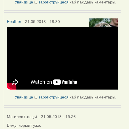
Увайдзіце
ці
зарэгіструйцеся
каб пакідаць каментары.
Feather
- 21.05.2018 - 18:30
Увайдзіце
ці
зарэгіструйцеся
каб пакідаць каментары.
Могилев (госць)
- 21.05.2018 - 15:26
Вижу, кормит уже.