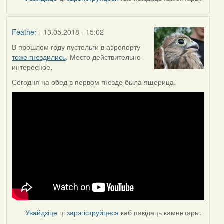
Feather
- 13.05.2018 - 15:02
В прошлом году пустельги в аэропорту
тоже гнездились
. Место действительно
интересное.
Сегодня на обед в первом гнезде была ящерица.
Увайдзіце
ці
зарэгіструйцеся
каб пакідаць каментары.