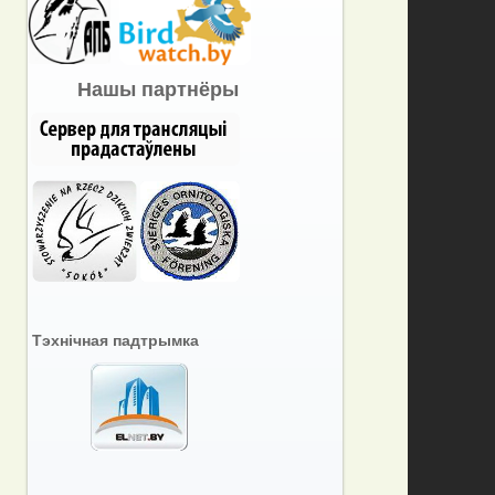
Нашы партнёры
Тэхнічная падтрымка