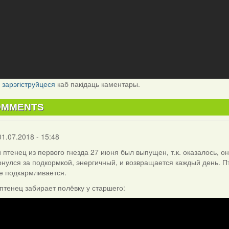
і
зарэгіструйцеся
каб пакідаць каментары.
OMMENTS
01.07.2018 - 15:48
 птенец из первого гнезда 27 июня был выпущен, т.к. оказалось, о
рнулся за подкормкой, энергичный, и возвращается каждый день. П
не подкармливается.
тенец забирает полёвку у старшего: