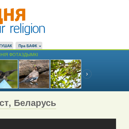
ТУШАК
Пра БАФК
НІЯ ФОТАЗДЫМКІ
эст, Беларусь