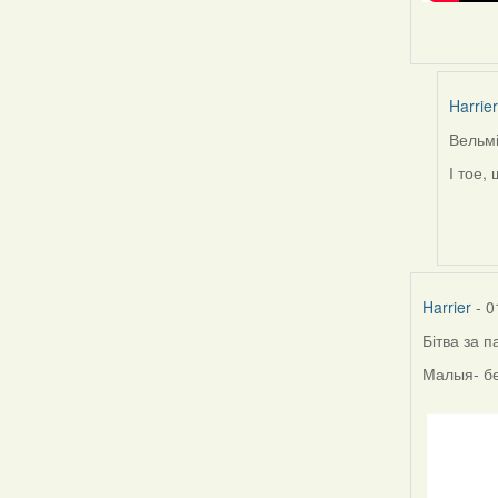
Harrier
Вельмі
In
reply
І тое,
to
by
Feathe
Harrier
- 0
Бітва за 
Малыя- бе