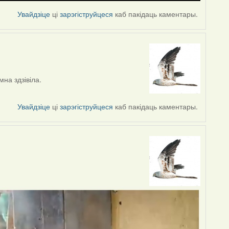
Увайдзіце
ці
зарэгіструйцеся
каб пакідаць каментары.
на здзівіла.
Увайдзіце
ці
зарэгіструйцеся
каб пакідаць каментары.