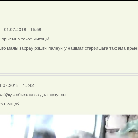
- 01.07.2018 - 15:58
 прыемна такое чытаць!
 што малы забраў рэшткі палёўкі ў нашмат старэйшага таксама прыем
r
1.07.2018 - 15:42
палёўку адбылася за долі секунды.
з шанцаў: