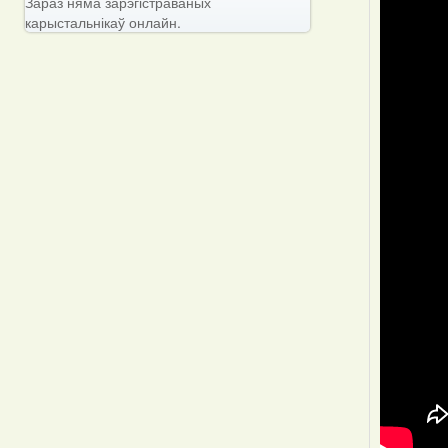
Зараз няма зарэгістраваных
карыстальнікаў онлайн.