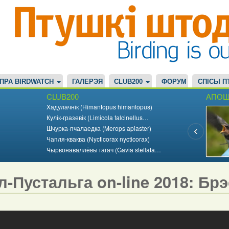
ПРА BIRDWATCH
ГАЛЕРЭЯ
CLUB200
ФОРУМ
СПІСЫ П
CLUB200
АПОШ
Хадулачнік (Himantopus himantopus)
Кулік-гразевік (Limicola falcinellus…
Шчурка-пчалаедка (Merops apiaster)
Чапля-кваква (Nycticorax nycticorax)
Чырвонаваллёвы гагач (Gavia stellata…
л-Пустальга on-line 2018: Бр