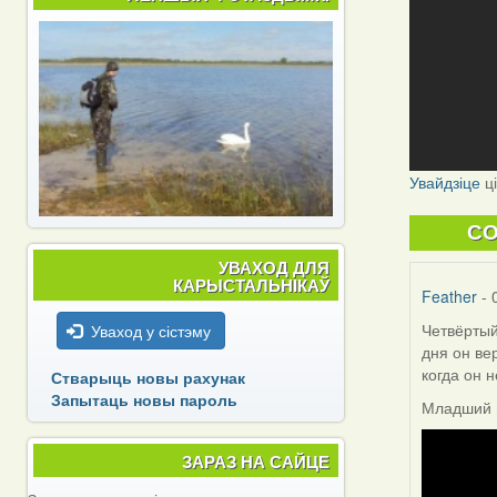
Увайдзіце
ц
C
УВАХОД ДЛЯ
КАРЫСТАЛЬНІКАЎ
Feather
- 
Четвёртый
Уваход у сістэму
дня он ве
когда он 
Стварыць новы рахунак
Запытаць новы пароль
Младший п
ЗАРАЗ НА САЙЦЕ