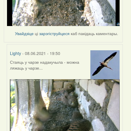
Увайдзіце
ці
зарэгіструйцеся
каб пакідаць каментары.
Lighty
- 08.06.2021 - 19:50
Стаяць у чарзе надакучыла - можна
In
ляжаць у чарзе...
reply
to
by
Estydaven