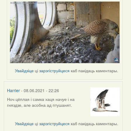
Увайдзіце
ці
зарэгіструйцеся
каб пакідаць каментары.
Harrier
- 08.06.2021 - 22:26
Ноч цёплая і самка хаця начуе і на
гняздзе, але асобна ад птушанят.
Увайдзіце
ці
зарэгіструйцеся
каб пакідаць каментары.