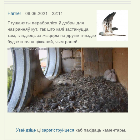
Harrier
- 08.06.2021 - 22:11
Птушаняты перабраліся ў добры для
назіранняў кут, так што калі застануцца
там, глядзець за жыццём на другім гняздзе
будзе значна ціквавей, чым раней.
Увайдзіце
ці
зарэгіструйцеся
каб пакідаць каментары.