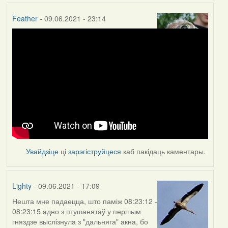
Feather
- 09.06.2021 - 23:14
Увайдзіце
ці
зарэгіструйцеся
каб пакідаць каментары.
Lighty
- 09.06.2021 - 17:09
Нешта мне падаецца, што паміж 08:23:12 -
08:23:15 адно з птушанятаў у першым
гняздзе выслізнула з "дальняга" акна, бо