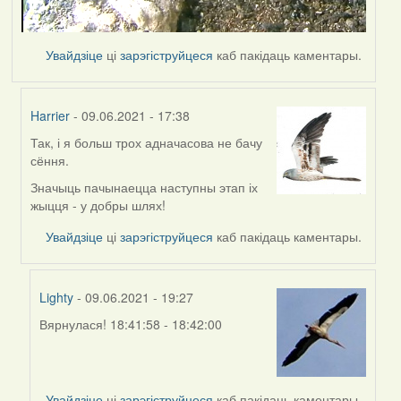
Увайдзіце
ці
зарэгіструйцеся
каб пакідаць каментары.
Harrier
- 09.06.2021 - 17:38
Так, і я больш трох адначасова не бачу
In
сёння.
reply
to
Значыць пачынаецца наступны этап іх
by
жыцця - у добры шлях!
Lighty
Увайдзіце
ці
зарэгіструйцеся
каб пакідаць каментары.
Lighty
- 09.06.2021 - 19:27
Вярнулася! 18:41:58 - 18:42:00
In
reply
to
by
Увайдзіце
ці
зарэгіструйцеся
каб пакідаць каментары.