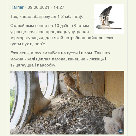
Harrier
- 09.06.2021 - 14:27
Так, хапае абагрэву ад 1-2 сіблінгаў.
In
reply
Старэйшым сёння па 10 дзён, і ў гэтым
to
узросце пачынае працаваць унутраная
by
тэрмарэгуляцыя, для якой патрэбная найперш ежа і
Annika
густы пух ці пер'е.
Ежа ёсць, а пух змяніўся на густы і шэры. Так што
можна - калі цёплая пагода, канешне - ляжаць і
выцягнуцца і паасобку.