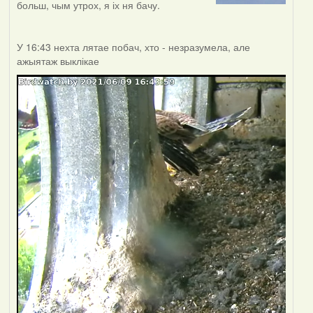
больш, чым утрох, я іх ня бачу.
У 16:43 нехта лятае побач, хто - незразумела, але
ажыятаж выклікае