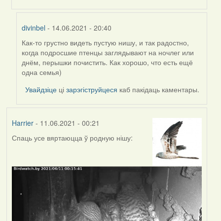
divinbel
- 14.06.2021 - 20:40
Как-то грустно видеть пустую нишу, и так радостно,
In
когда подросшие птенцы заглядывают на ночлег или
reply
днём, перышки почистить. Как хорошо, что есть ещё
to
одна семья)
by
Harrier
Увайдзіце
ці
зарэгіструйцеся
каб пакідаць каментары.
Harrier
- 11.06.2021 - 00:21
Спаць усе вяртаюцца ў родную нішу: