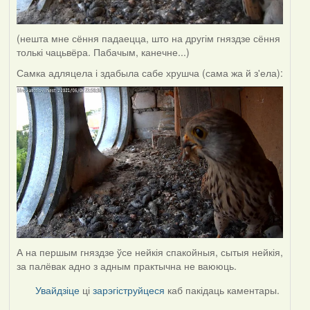
(нешта мне сёння падаецца, што на другім гняздзе сёння
толькі чацьвёра. Пабачым, канечне...)
Самка адляцела і здабыла сабе хрушча (сама жа й з'ела):
А на першым гняздзе ўсе нейкія спакойныя, сытыя нейкія,
за палёвак адно з адным практычна не ваююць.
Увайдзіце
ці
зарэгіструйцеся
каб пакідаць каментары.