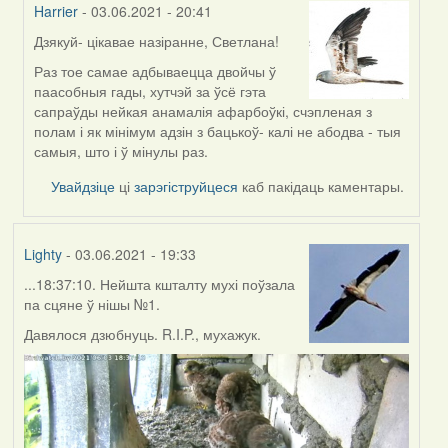
Harrier
- 03.06.2021 - 20:41
Дзякуй- цікавае назіранне, Светлана!
In
reply
Раз тое самае адбываецца двойчы ў
to
паасобныя гады, хутчэй за ўсё гэта
by
сапраўды нейкая анамалія афарбоўкі, счэпленая з
svetlana
полам і як мінімум адзін з бацькоў- калі не абодва - тыя
vranova
самыя, што і ў мінулы раз.
Увайдзіце
ці
зарэгіструйцеся
каб пакідаць каментары.
Lighty
- 03.06.2021 - 19:33
...18:37:10. Нейшта кшталту мухі поўзала
па сцяне ў нішы №1.
Давялося дзюбнуць. R.I.P., мухажук.