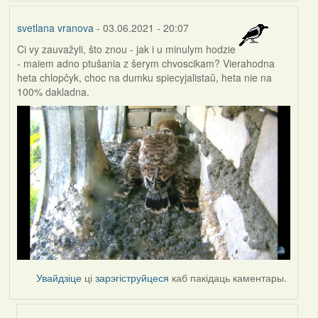
svetlana vranova
- 03.06.2021 - 20:07
Ci vy zauvažyli, što znou - jak i u minulym hodzie
- maiem adno ptušania z šerym chvoscikam? Vierahodna
heta chlopčyk, choc na dumku spiecyjalistaŭ, heta nie na
100% dakladna.
Увайдзіце
ці
зарэгіструйцеся
каб пакідаць каментары.