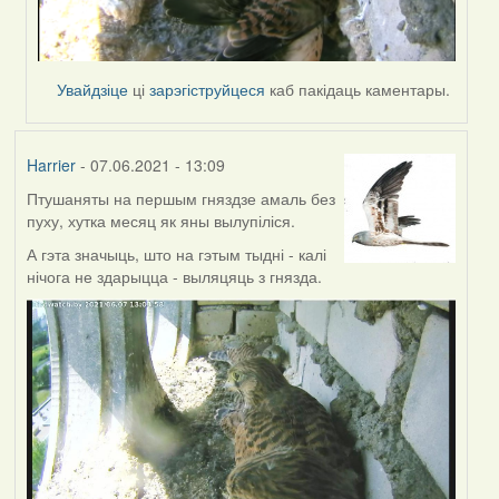
Увайдзіце
ці
зарэгіструйцеся
каб пакідаць каментары.
Harrier
- 07.06.2021 - 13:09
Птушаняты на першым гняздзе амаль без
пуху, хутка месяц як яны вылупіліся.
А гэта значыць, што на гэтым тыдні - калі
нічога не здарыцца - выляцяць з гнязда.