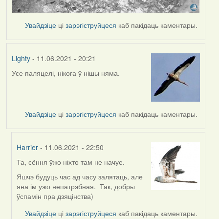
Увайдзіце
ці
зарэгіструйцеся
каб пакідаць каментары.
Lighty
- 11.06.2021 - 20:21
Усе паляцелі, нікога ў нішы няма.
Увайдзіце
ці
зарэгіструйцеся
каб пакідаць каментары.
Harrier
- 11.06.2021 - 22:50
Та, сёння ўжо ніхто там не начуе.
In
reply
Яшчэ будуць час ад часу залятаць, але
to
яна ім ужо непатрэбная. Так, добры
by
ўспамін пра дзяцінства)
Lighty
Увайдзіце
ці
зарэгіструйцеся
каб пакідаць каментары.