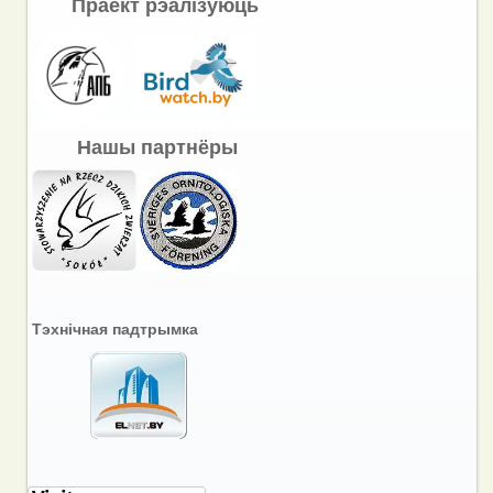
Праект рэалізуюць
Нашы партнёры
Тэхнічная падтрымка