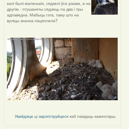
калі былі маленькія, сядзелі ўсе разам, а на
другім - птушаняты сядзяць па два і тры
адпаведна. Мабыць гэта, таму што на
вуліцы значна пацяплела?
Увайдзіце
ці
зарэгіструйцеся
каб пакідаць каментары.