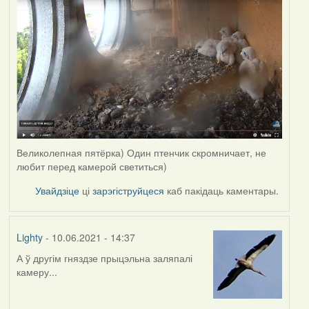
Великолепная пятёрка) Один птенчик скромничает, не
любит перед камерой светиться)
Увайдзіце
ці
зарэгіструйцеся
каб пакідаць каментары.
Lighty
- 10.06.2021 - 14:37
А ў другім гняздзе прыцэльна заляпалі
камеру...