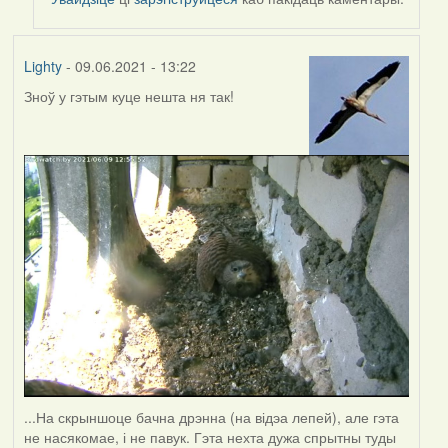
Harrier
Lighty
- 09.06.2021 - 13:22
Зноў у гэтым куце нешта ня так!
...На скрыншоце бачна дрэнна (на відэа лепей), але гэта
не насякомае, і не павук. Гэта нехта дужа спрытны туды