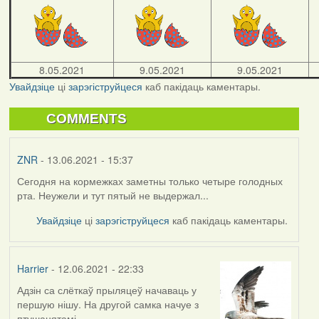
8.05.2021
9.05.2021
9.05.2021
Увайдзіце
ці
зарэгіструйцеся
каб пакідаць каментары.
COMMENTS
ZNR
- 13.06.2021 - 15:37
Сегодня на кормежках заметны только четыре голодных
рта. Неужели и тут пятый не выдержал...
Увайдзіце
ці
зарэгіструйцеся
каб пакідаць каментары.
Harrier
- 12.06.2021 - 22:33
Адзін са слёткаў прыляцеў начаваць у
першую нішу. На другой самка начуе з
птушанятамі.