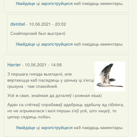
Увайдзіце
ці
зарэгіструйцеся
каб пакідаць каментары.
divinbel
- 10.06.2021 - 20:02
Снайперский был выстрел)
In
reply
Увайдзіце
ці
зарэгіструйцеся
каб пакідаць каментары.
to
by
Lighty
Harrier
- 10.06.2021 - 14:06
З першага гнязда выялцелі, але
вяртаюцца каб пасядзець у цяньку ці з'есці
грызуна - там спакойней.
Усё ж свая, знаёмая да дэталяў і рожная ніша)
Адзін са слёткаў спрабаваў адабраць здабычу ад сіблінга,
но не атрымалася і калі першы з'еў усё, што хацеў, то
цяпер сядзяць побач.
Увайдзіце
ці
зарэгіструйцеся
каб пакідаць каментары.