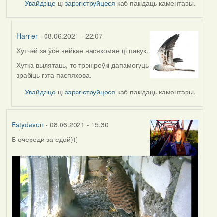
Увайдзіце
ці
зарэгіструйцеся
каб пакідаць каментары.
Harrier
- 08.06.2021 - 22:07
Хутчэй за ўсё нейкае насякомае ці павук.
In
reply
Хутка вылятаць, то трэніроўкі дапамогуць
to
зрабіць гэта паспяхова.
by
Увайдзіце
ці
зарэгіструйцеся
каб пакідаць каментары.
Lighty
Estydaven
- 08.06.2021 - 15:30
В очереди за едой)))