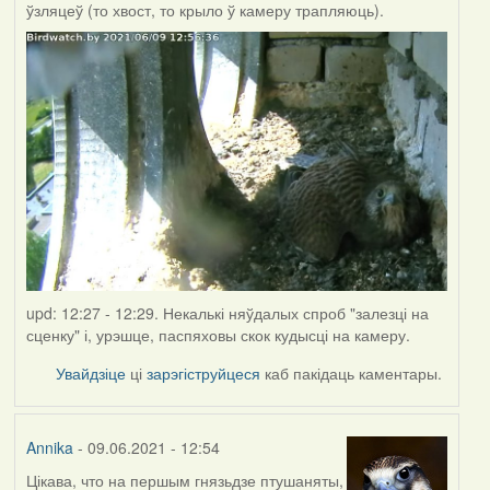
ўзляцеў (то хвост, то крыло ў камеру трапляюць).
upd: 12:27 - 12:29. Некалькі няўдалых спроб "залезці на
сценку" і, урэшце, паспяховы скок кудысці на камеру.
Увайдзіце
ці
зарэгіструйцеся
каб пакідаць каментары.
Annika
- 09.06.2021 - 12:54
Цікава, что на першым гнязьдзе птушаняты,