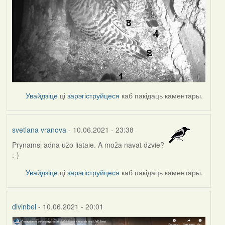
Увайдзіце
ці
зарэгіструйцеся
каб пакідаць каментары.
svetlana vranova
- 10.06.2021 - 23:38
Prynamsi adna užo liataie. A moža navat dzvie?
:-)
Увайдзіце
ці
зарэгіструйцеся
каб пакідаць каментары.
divinbel
- 10.06.2021 - 20:01