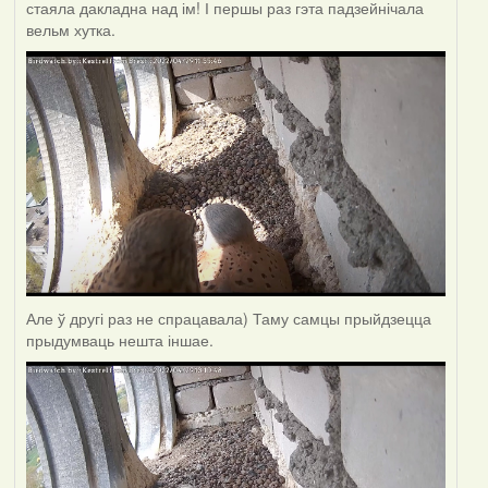
стаяла дакладна над ім! І першы раз гэта падзейнічала
вельм хутка.
Але ў другі раз не спрацавала) Таму самцы прыйдзецца
прыдумваць нешта іншае.