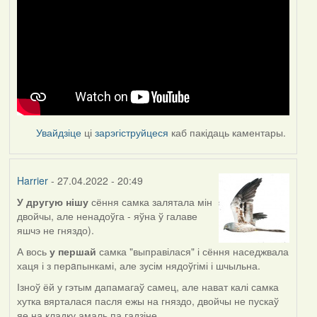
Увайдзіце
ці
зарэгіструйцеся
каб пакідаць каментары.
Harrier
- 27.04.2022 - 20:49
У другую нішу
сёння самка залятала мін
двойчы, але ненадоўга - яўна ў галаве
яшчэ не гняздо).
А вось
у першай
самка "выправілася" і сёння наседжвала
хаця і з перaпынкамі, але зусім нядоўгімі і шчыльна.
Ізноў ёй у гэтым дапамагаў самец, але нават калі самка
хутка вярталася пасля ежы на гняздо, двойчы не пускаў
яе на кладку амаль па гадзіне.