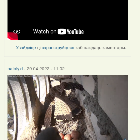
Увайдзіце
ці
зарэгіструйцеся
каб пакідаць каментары.
nataly.d
- 29.04.2022 - 11:02