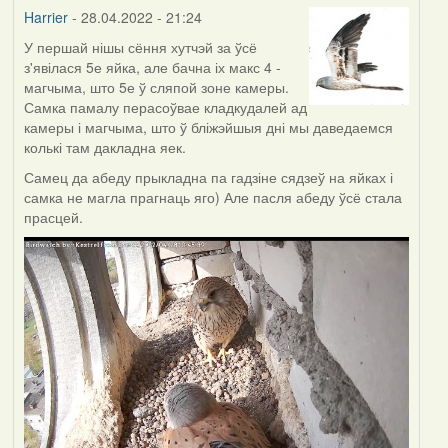
Harrier
Harrier
- 28.04.2022 - 21:24
У першай нішы сёння хутчэй за ўсё
з'явілася 5е яйка, але бачна іх макс 4 -
магчыма, што 5е ў сляпой зоне камеры.
Самка памалу перасоўвае кладкудалей ад
камеры і магчыма, што ў бліжэйшыя дні мы даведаемся
колькі там дакладна яек.
Самец да абеду прыкладна па гадзіне сядзеў на яйках і
самка не магла прагнаць яго) Але пасля абеду ўсё стала
прасцей.