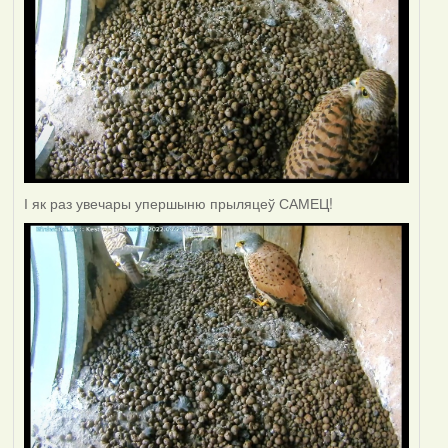
І як раз увечары упершыню прыляцеў САМЕЦ!