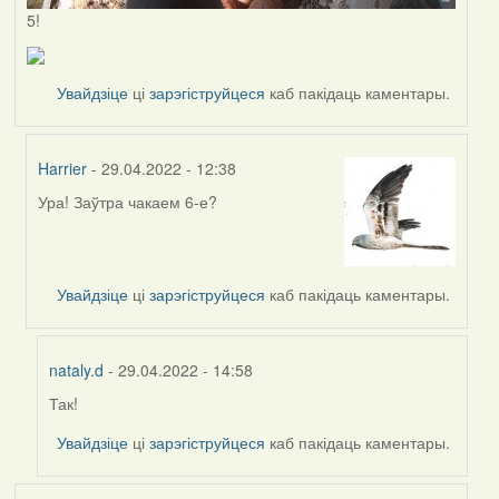
5!
Увайдзіце
ці
зарэгіструйцеся
каб пакідаць каментары.
Harrier
- 29.04.2022 - 12:38
Ура! Заўтра чакаем 6-е?
In
reply
to
by
Увайдзіце
ці
зарэгіструйцеся
каб пакідаць каментары.
nataly.d
nataly.d
- 29.04.2022 - 14:58
Так!
In
reply
Увайдзіце
ці
зарэгіструйцеся
каб пакідаць каментары.
to
by