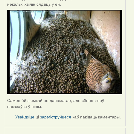
некалькі хвілін сядзіць у ёй.
Самец ёй з ямкай не дапамагае, але сёння ізноў
паказаўся ў нішы.
Увайдзіце
ці
зарэгіструйцеся
каб пакідаць каментары.