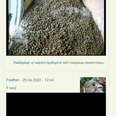
Увайдзіце
ці
зарэгіструйцеся
каб пакідаць каментары.
Feather
- 29.04.2022 - 12:44
5 яиц!