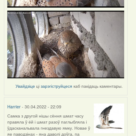
Увайдзіце
ці
зарэгіструйцеся
каб пакідаць каментары.
Harrier
- 30.04.2022 - 22:09
Самка з другой нішы сёння шмат часу
правяла ў ёй і шмат разоў паглыбляла і
ўдасканальвала гнездавую ямку. Новае ў
яе паводзінах - яна даволі доўга, па