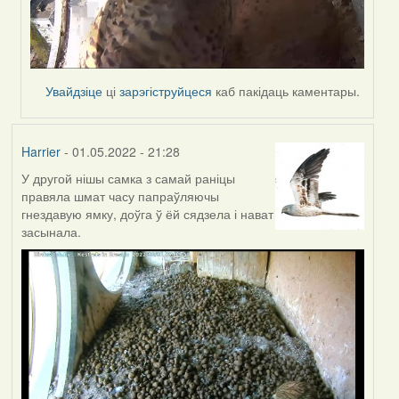
Увайдзіце
ці
зарэгіструйцеся
каб пакідаць каментары.
Harrier
- 01.05.2022 - 21:28
У другой нішы самка з самай раніцы
правяла шмат часу папраўляючы
гнездавую ямку, доўга ў ёй сядзела і нават
засынала.