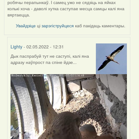
робячы перапынкаў. І самец ужо не сядзіць на яйках
колькі хоча - даволі хутка саступае месца самцы калі яна
вяртаецца.
Увайдзіце
ці
зарэгіструйцеся
каб пакідаць каментары.
Lighty
- 02.05.2022 - 12:31
Дык паспрабуй тут не саступі, калі яна
In
адразу наўпрост па спіне йдзе...
reply
to
by
Harrier