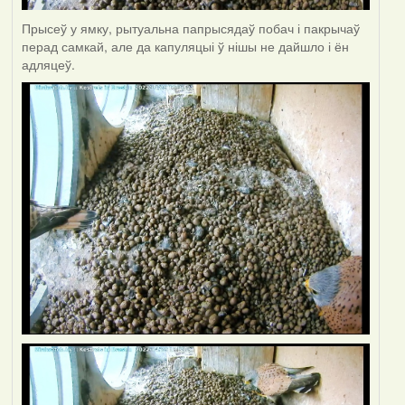
Прысеў у ямку, рытуальна папрысядаў побач і пакрычаў
перад самкай, але да капуляцыі ў нішы не дайшло і ён
адляцеў.