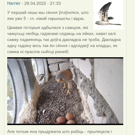
Harrier
- 29.04.2022 - 21:33
У першай нішы мы сёння ўпэўніліся, што
яек ужо 5 - гл. ніжэй скрыншоты і відэа.
Цікавая гісторыя адбылася з самцом, які
чамусьці любіць гадзінамі сядзець на яйках, нават калі
самку падмяняць так доўга дакладна не трэба. Дакладна
адну гадзіну вось так ён сёння і адсядзеў на кладцы, як
самка ні прасіла сыйсці раней)
Але потым яна прыдумала што рабіць - прыляцела і