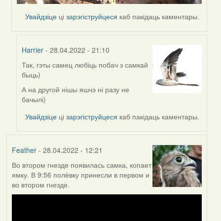
Увайдзіце
ці
зарэгіструйцеся
каб пакідаць каментары.
Harrier
- 28.04.2022 - 21:10
Так, гэты самец любіць побач з самкай
In
быць)
reply
to
А на другой нішы яшчэ ні разу не
by
бачылі)
Lighty
Увайдзіце
ці
зарэгіструйцеся
каб пакідаць каментары.
Feather
- 28.04.2022 - 12:21
Во втором гнезде появилась самка, копает
ямку. В 9:56 полёвку принесли в первом и
во втором гнезде.