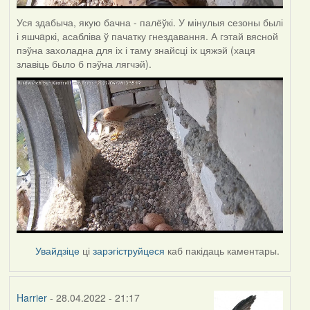
Уся здабыча, якую бачна - палёўкі. У мінулыя сезоны былі
і яшчaркі, асабліва ў пачатку гнездавання. А гэтай вясной
пэўна захоладна для іх і таму знайсці іх цяжэй (хаця
злавіць было б пэўна лягчэй).
Увайдзіце
ці
зарэгіструйцеся
каб пакідаць каментары.
Harrier
- 28.04.2022 - 21:17