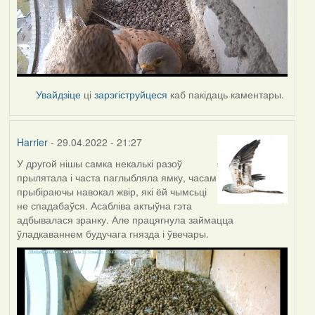
Увайдзіце
ці
зарэгіструйцеся
каб пакідаць каментары.
Harrier
- 29.04.2022 - 21:27
У другой нішы самка некалькі разоў
прылятала і часта паглыбляла ямку, часам
прыбіраючы навокал жвір, які ёй чымсьці
не спадабаўся. Асабліва актыўна гэта
адбывалася зранку. Але працягнула займацца
ўладкаваннем будучага гнязда і ўвечары.