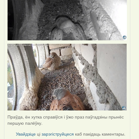
Праўда, ён хутка справіўся і ўжо праз паўгадзіны прынёс
першую палёўку.
Увайдзіце
ці
зарэгіструйцеся
каб пакідаць каментары.