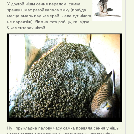
У другой нішы сёння пералом: самка
зранку шмат разоў капала ямку (праўда
месца амаль пад камерай - але тут нічога
не парадзіш). Як яна гэта робіць, гл. відэа
ў каментарах ніжэй.
Ну і прыкладна палову часу самка правяла сёння ў нішы,
часам залятаючы з крыкамі і падымаючы хвост у нішы -