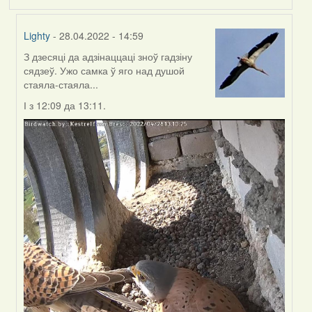
Lighty
- 28.04.2022 - 14:59
З дзесяці да адзінаццаці зноў гадзіну
In
сядзеў. Ужо самка ў яго над душой
reply
стаяла-стаяла...
to
by
І з 12:09 да 13:11.
Harrier