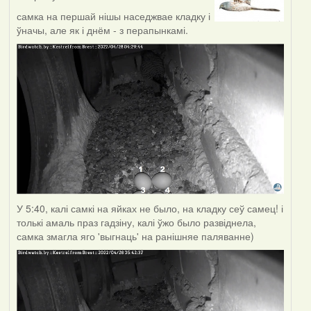
самка на першай нішы наседжвае кладку і
ўначы, але як і днём - з перапынкамі.
У 5:40, калі самкі на яйках не было, на кладку сеў самец! і
толькі амаль праз гадзіну, калі ўжо было развіднела,
самка змагла яго 'выгнаць' на ранішняе паляванне)