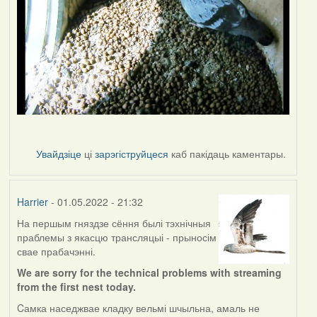
Увайдзіце
ці
зарэгіструйцеся
каб пакідаць каментары.
Harrier
- 01.05.2022 - 21:32
На першым гняздзе сёння былі тэхнічныя
праблемы з якасцю трансляцыі - прыносім
свае прабачэнні.
We are sorry for the technical problems with streaming
from the first nest today.
Cамка наседжвае кладку вельмі шчыльна, амаль не