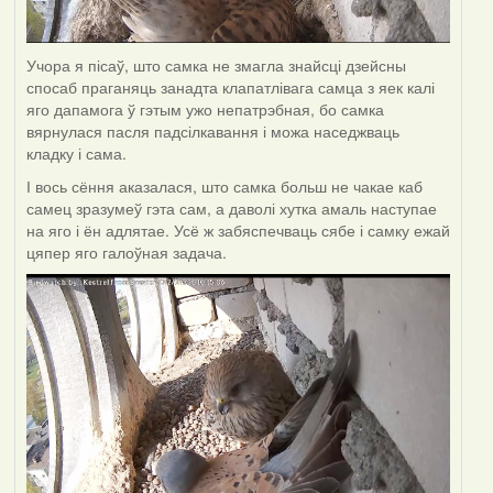
Учора я пісаў, што самка не змагла знайсці дзейсны
спосаб праганяць занадта клапатлівага самца з яек калі
яго дапамога ў гэтым ужо непатрэбная, бо самка
вярнулася пасля падсілкавання і можа наседжваць
кладку і сама.
І вось сёння аказалася, што самка больш не чакае каб
самец зразумеў гэта сам, а даволі хутка амаль наступае
на яго і ён адлятае. Усё ж забяспечваць сябе і самку ежай
цяпер яго галоўная задача.