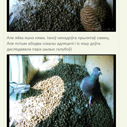
Але яйка яшчэ няма. Ізноў ненадоўга прылятаў самец.
Але потым абодва сокалы адляцелі і іх нішу доўга
даследавала пара шызых галубоў)