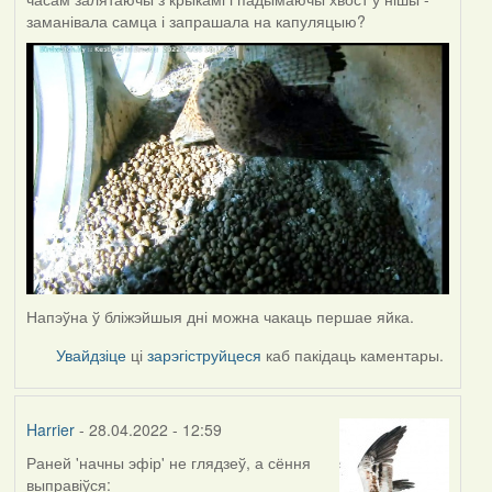
заманівала самца і запрашала на капуляцыю?
Напэўна ў бліжэйшыя дні можна чакаць першае яйка.
Увайдзіце
ці
зарэгіструйцеся
каб пакідаць каментары.
Harrier
- 28.04.2022 - 12:59
Раней 'начны эфір' не глядзеў, а сёння
выправіўся: