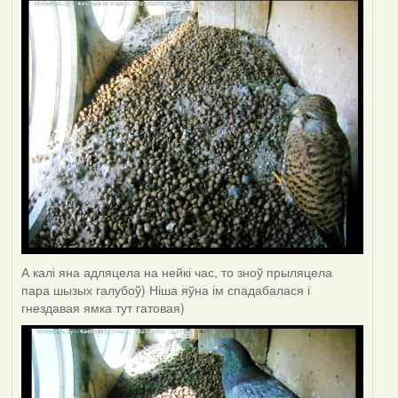
А калі яна адляцела на нейкі час, то зноў прыляцела
пара шызых галубоў) Ніша яўна ім спадабалася і
гнездавая ямка тут гатовая)