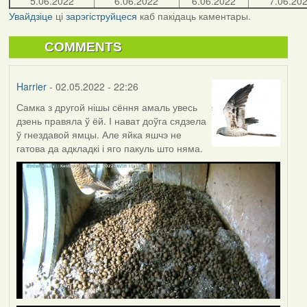
5.06.2022
6.06.2022
6.06.2022
7.06.20
Увайдзіце
ці
зарэгіструйцеся
каб пакідаць каментары.
COMMENTS
Harrier
- 02.05.2022 - 22:26
Самка з другой нішы сёння амаль увесь
дзень правяла ў ёй. І нават доўга сядзела
ў гнездавой ямцы. Але яйка яшчэ не
гатова да адкладкі і яго пакуль што няма.