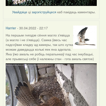
Увайдзіце
ці
зарэгіструйцеся
каб пакідаць каментары.
Harrier
- 30.04.2022 - 22:17
На першым гняздзе сёння магло з'явіцца
(а магло і не з'явіцца). Самка ўвесь час
падсоўвае кладку ад камеры, так што хутка
можам даведацца колькі яек яна адклала.
Яна ўжо амаль не робіць перапынкаў пад час інкубацыі,
але прывесьці сябе ў належны стан - гэта амаль святое)