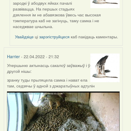
reply
зародкі ў абодвух яйках пачалі
to
развівацца. На першых стадыях
by
дзялення ім не абавязкова ўвесь час высокая
ZNR
тэмпература каб не загінуць, таму самка і не
наседжвае шчыльна.
Увайдзіце
ці
зарэгіструйцеся
каб пакідаць каментары.
Harrier
- 22.04.2022 - 21:32
Упершыню актынасць сакалоў заўважыў і ў
другой нішы:
зранку туды прыляцела самка і нават ела
там, седзячы ў адной з дэкаратыўных адтулін