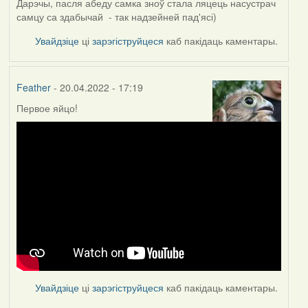
Дарэчы, пасля абеду самка зноў стала ляцець насустрач
самцу са здабычай - так надзейней пад'ясі)
Увайдзіце
ці
зарэгіструйцеся
каб пакідаць каментары.
Feather
- 20.04.2022 - 17:19
Первое яйцо!
Увайдзіце
ці
зарэгіструйцеся
каб пакідаць каментары.