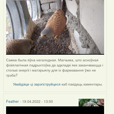
Самка была яўна негалодная. Магчыма, што асноўная
фізіялагічная падрыхтоўка да адкладкі яек заканчваецца і
столькі энергіі і матэрыялу для іх фармавання ўжо не
трэба?
Увайдзіце
ці
зарэгіструйцеся
каб пакідаць каментары.
Feather
- 19.04.2022 - 13:00