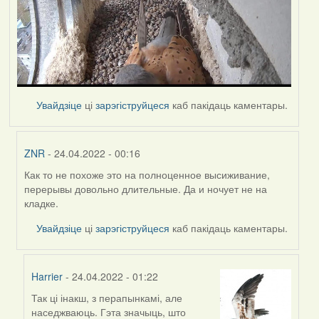
Увайдзіце
ці
зарэгіструйцеся
каб пакідаць каментары.
ZNR
- 24.04.2022 - 00:16
Как то не похоже это на полноценное высиживание,
In
перерывы довольно длительные. Да и ночует не на
reply
кладке.
to
by
Увайдзіце
ці
зарэгіструйцеся
каб пакідаць каментары.
Harrier
Harrier
- 24.04.2022 - 01:22
Так ці інакш, з перапынкамі, але
In
наседжваюць. Гэта значыць, што