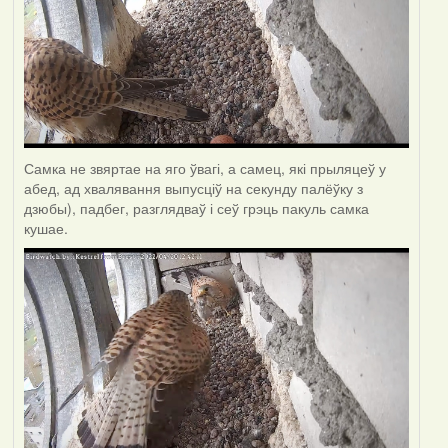
Самка не звяртае на яго ўвагі, а самец, які прыляцеў у
абед, ад хвалявання выпусціў на секунду палёўку з
дзюбы), падбег, разглядваў і сеў грэць пакуль самка
кушае.