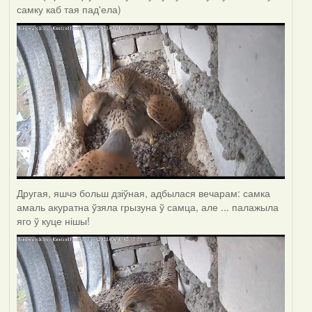
самку каб тая пад'ела)
Другая, яшчэ больш дзіўная, адбылася вечарам: самка
амаль акуратна ўзяла грызуна ў самца, але ... палажыла
яго ў куце нішы!