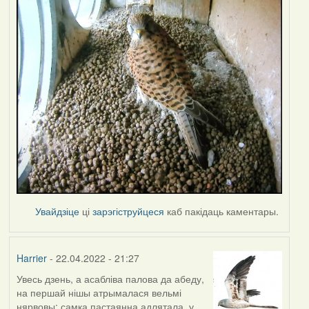
Увайдзіце
ці
зарэгіструйцеся
каб пакідаць каментары.
Harrier
- 22.04.2022 - 21:27
Увесь дзень, а асабліва палова да абеду,
на першай нішы атрымалася вельмі
нярвовы: самка пастаянна адлятала, у