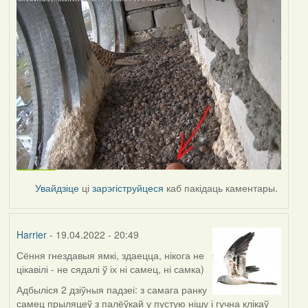
Увайдзіце
ці
зарэгіструйцеся
каб пакідаць каментары.
Harrier
- 19.04.2022 - 20:49
Сёння гнездавыя ямкі, здаецца, нікога не
цікавілі - не сядалі ў іх ні самец, ні самка)
Адбыліся 2 дзіўныя падзеі: з самага ранку
самец прыляцеў з палёўкай у пустую нішу і гучна клікаў