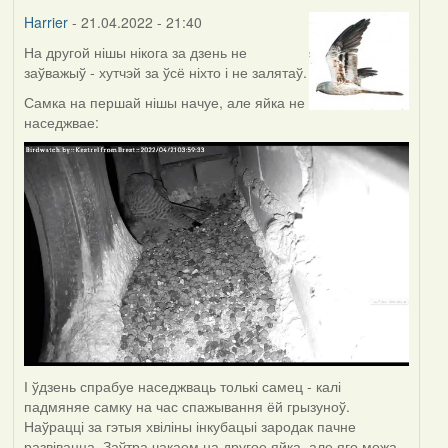
Harrier
- 21.04.2022 - 21:40
На другой нішы нікога за дзень не
заўважыў - хутчэй за ўсё ніхто і не залятаў.
Самка на першай нішы начуе, але яйка не
наседжвае:
І ўдзень спрабуе наседжваць толькі самец - калі
падмяняе самку на час спажывання ёй грызуноў.
Наўрацці за гэтыя хвіліны інкубацыі зародак пачне
развівацца. Заўтра чакаем на другое яйка, але яго можа