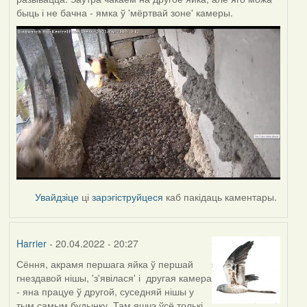
быць і не бачна - ямка ў 'мёртвай зоне' камеры.
Увайдзіце
ці
зарэгіструйцеся
каб пакідаць каментары.
Harrier
- 20.04.2022 - 20:27
Сёння, акрамя першага яйка ў першай
гнездавой нішы, 'з'явілася' і другая камера
- яна працуе ў другой, суседняй нішы у
тым самым будынку. Там яшчэ ўсё толькі