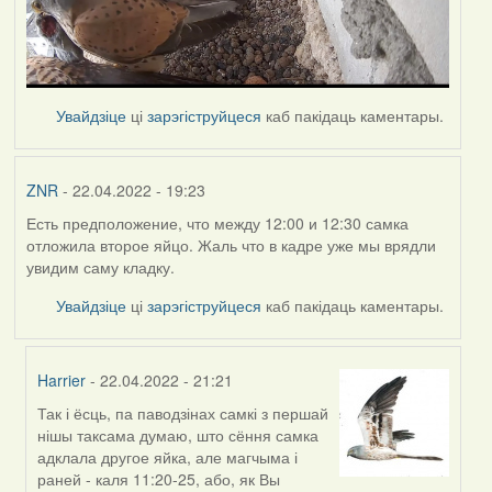
Увайдзіце
ці
зарэгіструйцеся
каб пакідаць каментары.
ZNR
- 22.04.2022 - 19:23
Есть предположение, что между 12:00 и 12:30 самка
отложила второе яйцо. Жаль что в кадре уже мы врядли
увидим саму кладку.
Увайдзіце
ці
зарэгіструйцеся
каб пакідаць каментары.
Harrier
- 22.04.2022 - 21:21
Так і ёсць, па паводзінах самкі з першай
In
нішы таксама думаю, што сёння самка
reply
адклала другое яйка, але магчыма і
to
раней - каля 11:20-25, або, як Вы
by