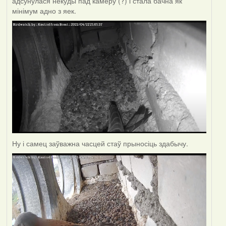
адсунулася некуды пад камеру (?) і стала бачна як
мінімум адно з яек.
Ну і самец заўважна часцей стаў прыносіць здабычу.