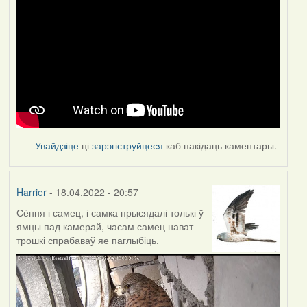
Увайдзіце
ці
зарэгіструйцеся
каб пакідаць каментары.
Harrier
- 18.04.2022 - 20:57
Сёння і самец, і самка прысядалі толькі ў
ямцы пад камерай, часам самец нават
трошкі спрабаваў яе паглыбіць.