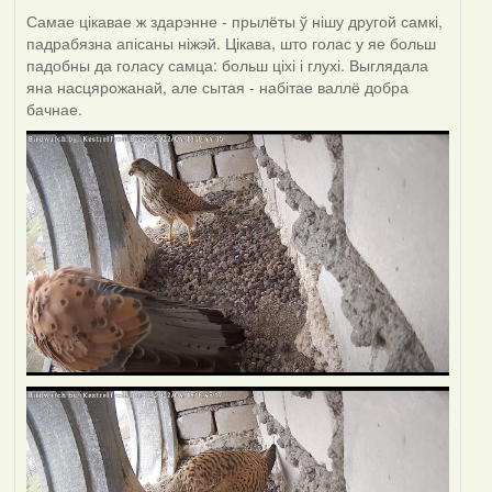
Самае цікавае ж здарэнне - прылёты ў нішу другой самкі,
падрабязна апісаны ніжэй. Цікава, што голас у яе больш
падобны да голасу самца: больш ціхі і глухі. Выглядала
яна насцярожанай, але сытая - набітае валлё добра
бачнае.