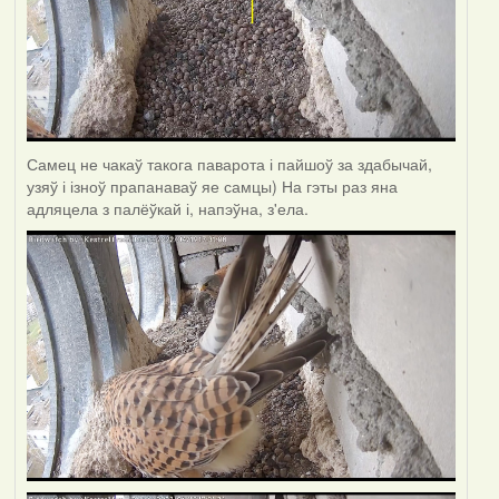
Самец не чакаў такога паварота і пайшоў за здабычай,
узяў і ізноў прапанаваў яе самцы) На гэты раз яна
адляцела з палёўкай і, напэўна, з'ела.