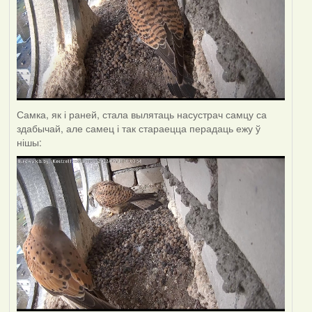
Самка, як і раней, стала вылятаць насустрач самцу са
здабычай, але самец і так стараецца перадаць ежу ў
нішы: