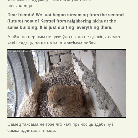
пачынаецца.
Dear friends! We just began streaming from the second
(future) nest of Kestrel from
at the
neighboring niche
same building. It is just starting everything there.
А яйка на першым гняздзе ўжо нікога не цікавіць: самка
калі і сядзіць, то не на ім, а максімум побач.
Самец таксама не грэе яго калі прыносіць здабычу і
самка адлятае з гнязда.