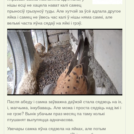
нішы есці не хацела нават калі самец
прыносіў грызуноў туды. Але хутчэй за ўсё адлала другое
яйка і самец не ўвесь час калі ў нішы няма самкі, але
вельмі часта яўна сядаў на яйкі і грэў.
Пасля абеду і самка заўважна даўжэй стала сядзець на іх,
і, магчыма, інкубаваць. Але можа і проста сядзіць над імі і
не грэе? Вынік убачым праз месяц па таму колькі
птушанят вылупяцца адначасова.
Увечары самка яўна сядзела на яйках, але потым