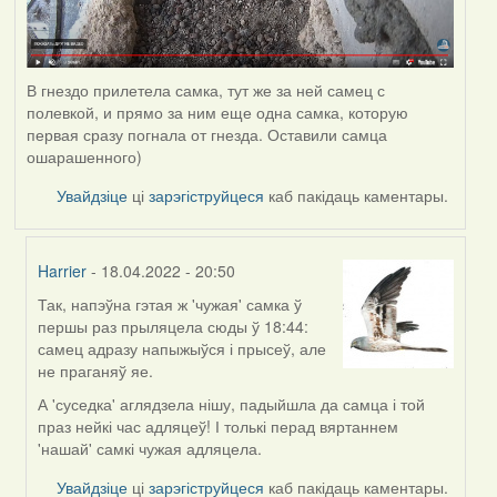
В гнездо прилетела самка, тут же за ней самец с
полевкой, и прямо за ним еще одна самка, которую
первая сразу погнала от гнезда. Оставили самца
ошарашенного)
Увайдзіце
ці
зарэгіструйцеся
каб пакідаць каментары.
Harrier
- 18.04.2022 - 20:50
Так, напэўна гэтая ж 'чужая' самка ў
In
першы раз прыляцела сюды ў 18:44:
reply
самец адразу напыжыўся і прысеў, але
to
не праганяў яе.
by
Estydaven
А 'суседка' аглядзела нішу, падыйшла да самца і той
праз нейкі час адляцеў! І толькі перад вяртаннем
'нашай' самкі чужая адляцела.
Увайдзіце
ці
зарэгіструйцеся
каб пакідаць каментары.