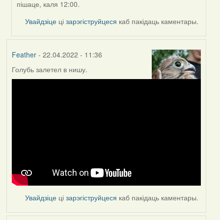
пішаце, каля 12:00.
ZNR
Увайдзіце
ці
зарэгіструйцеся
каб пакідаць каментары.
Feather
- 22.04.2022 - 11:36
Голубь залетел в нишу.
Увайдзіце
ці
зарэгіструйцеся
каб пакідаць каментары.