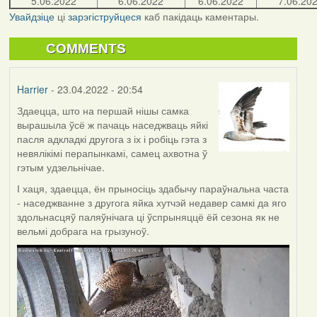
5.06.2022
6.06.2022
6.06.2022
7.06.20
Увайдзіце
ці
зарэгіструйцеся
каб пакідаць каментары.
COMMENTS
Harrier
- 23.04.2022 - 20:54
Здаецца, што на першай нішы самка
вырашыла ўсё ж пачаць наседжваць яйкі
пасля адкладкі другога з іх і робіць гэта з
невялікімі перапынкамі, самец ахвотна ў
гэтым удзельнічае.
І хаця, здаецца, ён прыносіць здабычу параўнальна часта
- наседжванне з другога яйка хутчэй недавер самкі да яго
здольнасцяў паляўнічага ці ўспрыняццё ёй сезона як не
вельмі добрага на грызуноў.