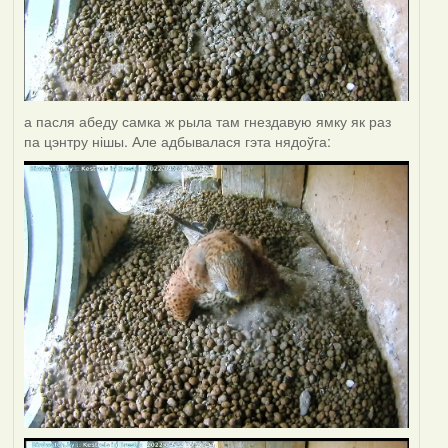
а пасля абеду самка ж рыла там гнездавую ямку як раз
па цэнтру нішы. Але адбывалася гэта нядоўга: