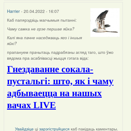
Harrier
- 20.04.2022 - 16:07
Каб папярэдзіць магчымыя пытанні:
Чаму самка не грэе першае яйка?
К
алі яна пачне наседжваць яго і іншыя
яйкі?
прапануем прачытаць падрабязны агляд таго, што ўжо
вядома пра асаблівасці жыцця гэтага віда:
Гнездаванне сокала-
пустальгі: што, як і чаму
адбываецца на нашых
вачах LIVE
Увайдзіце
ці
зарэгіструйцеся
каб пакідаць каментары.