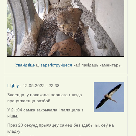
Увайдзіце
ці
зарэгіструйцеся
каб пакідаць каментары.
Lighty
- 12.05.2022 - 22:38
Здаецца, у наваколлі першага гнязда
працягваецца разбой.
У 21:04 самка закрычала і паляцела з
нішы.
Праз 20 секунд прыляцеў самец без здабычы, сеў на
кладку.