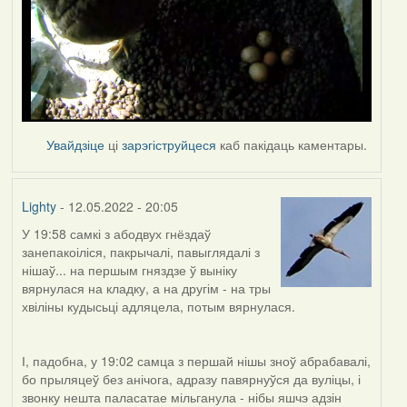
Увайдзіце
ці
зарэгіструйцеся
каб пакідаць каментары.
Lighty
- 12.05.2022 - 20:05
У 19:58 самкі з абодвух гнёздаў
занепакоіліся, пакрычалі, павыглядалі з
нішаў... на першым гняздзе ў выніку
вярнулася на кладку, а на другім - на тры
хвіліны кудысьці адляцела, потым вярнулася.
І, падобна, у 19:02 самца з першай нішы зноў абрабавалі,
бо прыляцеў без анічога, адразу павярнуўся да вуліцы, і
звонку нешта паласатае мільганула - нібы яшчэ адзін