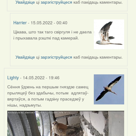
Увайдзіце
ці
зарэгіструйцеся
каб пакідаць каментары.
Harrier
- 15.05.2022 - 00:40
Цікава, што так таго свіргуля і не даела
In
і прыхавала рэшткі пад камерай.
reply
to
by
Увайдзіце
ці
зарэгіструйцеся
каб пакідаць каментары.
Harrier
Lighty
- 14.05.2022 - 19:46
Сёння ўдзень на першым гняздзе самец
прыляцеў без здабычы, потым адлятаў-
вяртаўся, а потым гадзіну праседзеў у
нішы, надзьмуты.