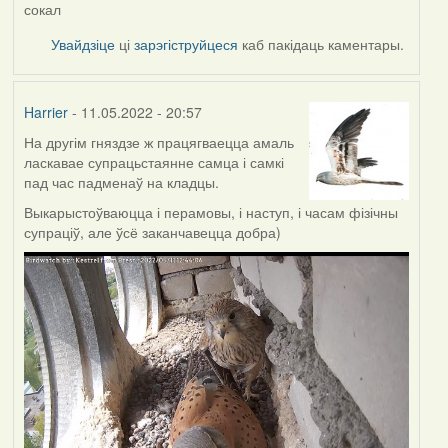
сокал
Увайдзіце
ці
зарэгіструйцеся
каб пакідаць каментары.
Harrier
- 11.05.2022 - 20:57
На другім гняздзе ж працягваецца амаль
ласкавае супрацьстаянне самца і самкі
пад час падменаў на кладцы.
Выкарыстоўваюцца і перамовы, і наступ, і часам фізічны
супраціў, але ўсё заканчавецца добра)