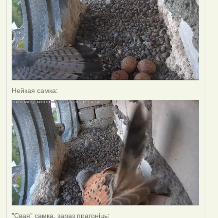
Нейкая самка:
"Свая" самка, зараз прагоніць: