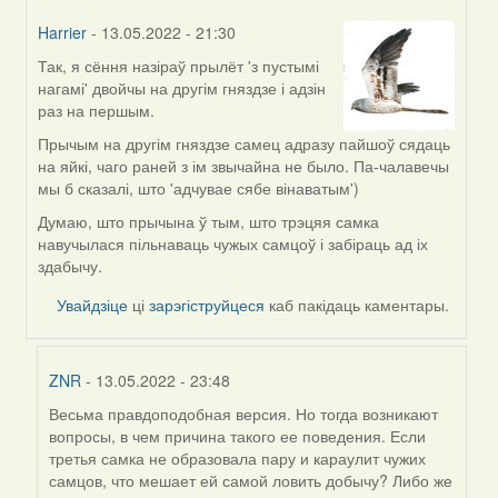
Harrier
- 13.05.2022 - 21:30
Так, я сёння назіраў прылёт 'з пустымі
In
нагамі' двойчы на другім гняздзе і адзін
reply
раз на першым.
to
by
Прычым на другім гняздзе самец адразу пайшоў сядаць
ZNR
на яйкі, чаго раней з ім звычайна не было. Па-чалавечы
мы б сказалі, што 'адчувае сябе вінаватым')
Думаю, што прычына ў тым, што трэцяя самка
навучылася пільнаваць чужых самцоў і забіраць ад іх
здабычу.
Увайдзіце
ці
зарэгіструйцеся
каб пакідаць каментары.
ZNR
- 13.05.2022 - 23:48
Весьма правдоподобная версия. Но тогда возникают
In
вопросы, в чем причина такого ее поведения. Если
reply
третья самка не образовала пару и караулит чужих
to
самцов, что мешает ей самой ловить добычу? Либо же
by