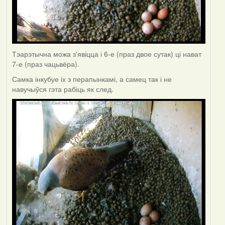
Тэарэтычна можа з'явіцца і 6-е (праз двое сутак) ці нават
7-е (праз чацьвёра).
Самка інкубуе іх з перапынкамі, а самец так і не
навучыўся гэта рабіць як след.