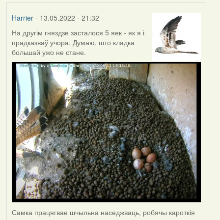
Harrier
- 13.05.2022 - 21:32
На другім гняздзе засталося 5 яек - як я і
прадказваў учора. Думаю, што кладка
большай ужо не стане.
Самка працягвае шчыльна наседжваць, робячы кароткія