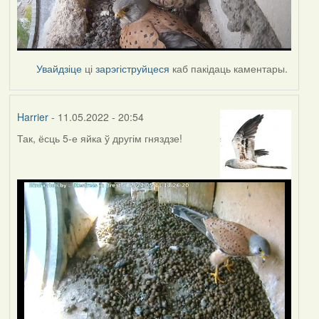
Увайдзіце
ці
зарэгіструйцеся
каб пакідаць каментары.
Harrier
- 11.05.2022 - 20:54
Так, ёсць 5-е яйка ў другім гняздзе!