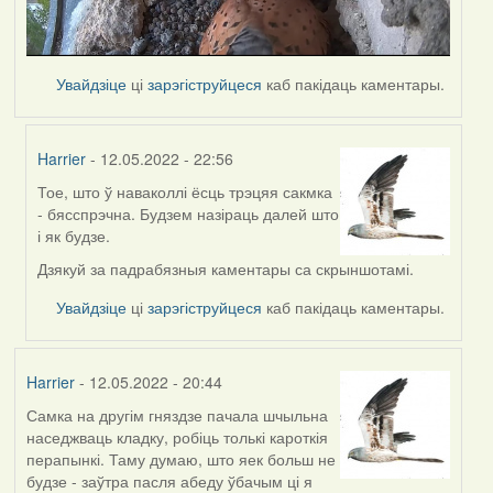
Увайдзіце
ці
зарэгіструйцеся
каб пакідаць каментары.
Harrier
- 12.05.2022 - 22:56
Тое, што ў наваколлі ёсць трэцяя сакмка
In
- бясспрэчна. Будзем назіраць далей што
reply
і як будзе.
to
by
Дзякуй за падрабязныя каментары са скрыншотамі.
Lighty
Увайдзіце
ці
зарэгіструйцеся
каб пакідаць каментары.
Harrier
- 12.05.2022 - 20:44
Самка на другім гняздзе пачала шчыльна
наседжваць кладку, робіць толькі кароткія
перапынкі. Таму думаю, што яек больш не
будзе - заўтра пасля абеду ўбачым ці я