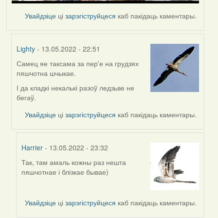
Увайдзіце
ці
зарэгіструйцеся
каб пакідаць каментары.
Lighty
- 13.05.2022 - 22:51
Самец яе таксама за пер'е на грудзях
In
пяшчотна шчыкае.
reply
to
І да кладкі некалькі разоў ледзьве не
by
бегаў.
Harrier
Увайдзіце
ці
зарэгіструйцеся
каб пакідаць каментары.
Harrier
- 13.05.2022 - 23:32
Так, там амаль кожны раз нешта
In
пяшчотнае і блізкае бывае)
reply
to
by
Увайдзіце
ці
зарэгіструйцеся
каб пакідаць каментары.
Lighty