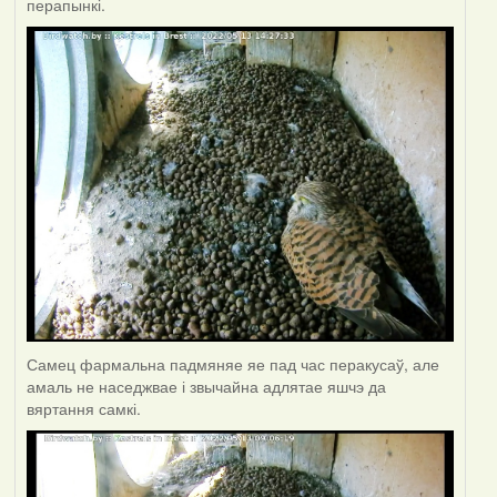
перапынкі.
Самец фармальна падмяняе яе пад час перакусаў, але
амаль не наседжвае і звычайна адлятае яшчэ да
вяртання самкі.