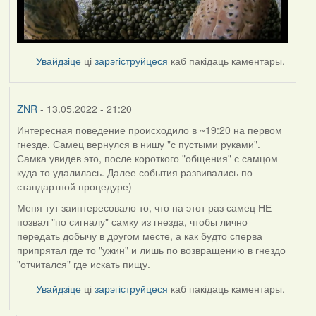
Увайдзіце
ці
зарэгіструйцеся
каб пакідаць каментары.
ZNR
- 13.05.2022 - 21:20
Интересная поведение происходило в ~19:20 на первом
гнезде. Самец вернулся в нишу "с пустыми руками".
Самка увидев это, после короткого "общения" с самцом
куда то удалилась. Далее события развивались по
стандартной процедуре)
Меня тут заинтересовало то, что на этот раз самец НЕ
позвал "по сигналу" самку из гнезда, чтобы лично
передать добычу в другом месте, а как будто сперва
припрятал где то "ужин" и лишь по возвращению в гнездо
"отчитался" где искать пищу.
Увайдзіце
ці
зарэгіструйцеся
каб пакідаць каментары.