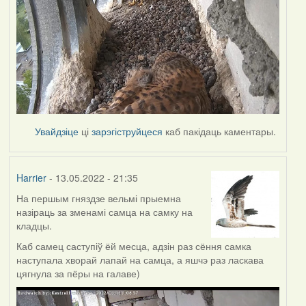
Увайдзіце
ці
зарэгіструйцеся
каб пакідаць каментары.
Harrier
- 13.05.2022 - 21:35
На першым гняздзе вельмі прыемна
назіраць за зменамі самца на самку на
кладцы.
Каб самец саступіў ёй месца, адзін раз сёння самка
наступала хворай лапай на самца, а яшчэ раз ласкава
цягнула за пёры на галаве)