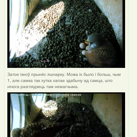
Затое ізноў прынёс яшчарку. Можа іх было і больш, чым
1, але самка так хутка хапае здабычу ад самца, што
нічога разглядзець там немагчыма.