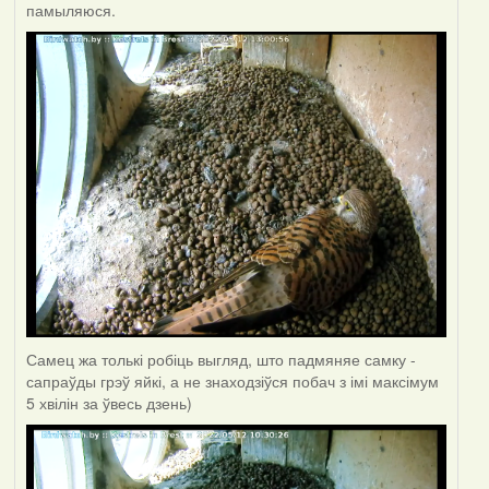
памыляюся.
Самец жа толькі робіць выгляд, што падмяняе самку -
сапраўды грэў яйкі, а не знаходзіўся побач з імі максімум
5 хвілін за ўвесь дзень)