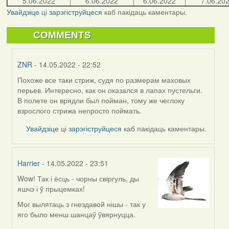
5.06.2022
6.06.2022
6.06.2022
7.06.20
Увайдзіце
ці
зарэгіструйцеся
каб пакідаць каментары.
COMMENTS
ZNR
- 14.05.2022 - 22:52
Похоже все таки стриж, судя по размерам маховых
In
перьев. Интересно, как он оказался в лапах пустельги.
reply
В полете он врядли был пойман, тому же чеглоку
to
взрослого стрижа непросто поймать.
by
Lighty
Увайдзіце
ці
зарэгіструйцеся
каб пакідаць каментары.
Harrier
- 14.05.2022 - 23:51
Wow! Так і ёсць - чорны свіргуль, ды
In
яшчэ і ў прыцемках!
reply
to
Мог вылятаць з гнездавой нішы - так у
by
яго было менш шанцаў ўвярнуцца.
Lighty