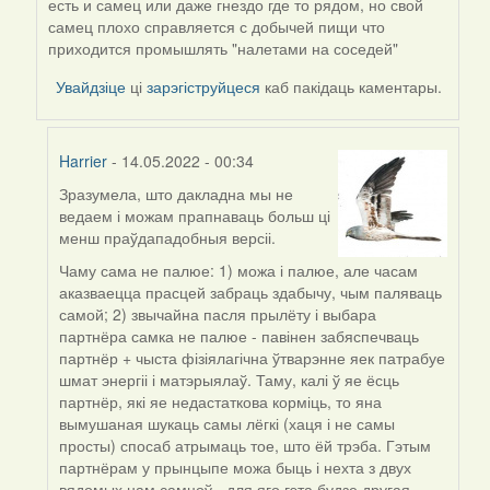
есть и самец или даже гнездо где то рядом, но свой
Harrier
самец плохо справляется с добычей пищи что
приходится промышлять "налетами на соседей"
Увайдзіце
ці
зарэгіструйцеся
каб пакідаць каментары.
Harrier
- 14.05.2022 - 00:34
Зразумела, што дакладна мы не
In
ведаем і можам прапнаваць больш ці
reply
менш праўдападобныя версіі.
to
by
Чаму сама не палюе: 1) можа і палюе, але часам
ZNR
аказваецца прасцей забраць здабычу, чым паляваць
самой; 2) звычайна пасля прылёту і выбара
партнёра самка не палюе - павінен забяспечваць
партнёр + чыста фізіялагічна ўтварэнне яек патрабуе
шмат энергіі і матэрыялаў. Таму, калі ў яе ёсць
партнёр, які яе недастаткова корміць, то яна
вымушаная шукаць самы лёгкі (хаця і не самы
просты) спосаб атрымаць тое, што ёй трэба. Гэтым
партнёрам у прынцыпе можа быць і нехта з двух
вядомых нам самцоў - для яго гэта будзе другая