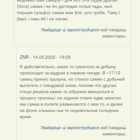
(бэта) самка і яе ён даглядае толькі тады, калі
першая (альфа) самка мае ўсё, што трэба. Таму і
ўвагі, і ежы ёй і не хапае.
Увайдзіце
ці
зарэгіструйцеся
каб пакідаць
каментары.
ZNR
- 14.05.2022 - 19:28
И действительно, какая то суматоха за добычу
In
происходит за кадром в первом гнезде. В ~17:12
reply
самец принес грызуна, но стоило самке с добычей
to
вылететь с гнездовой ниши, похоже что другая
by
птица решила каким то образом вмешаться в
Harrier
процесс трапезы: на заднем плане едва заметно
как самка в полете разминается с кем то, и далее
на фоне слышны чьи то недовольные голодные
крики.
Увайдзіце
ці
зарэгіструйцеся
каб пакідаць
каментары.