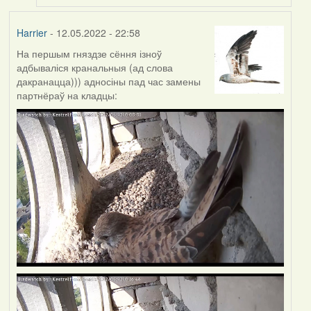
Harrier
- 12.05.2022 - 22:58
На першым гняздзе сёння ізноў
адбываліся кранальныя (ад слова
дакранацца))) адносіны пад час замены
партнёраў на кладцы: