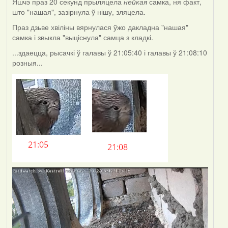
Яшчэ праз 20 секунд прыляцела
нейкая
самка, ня факт,
што "нашая", зазірнула ў нішу, зляцела.
Праз дзьве хвіліны вярнулася ўжо дакладна "нашая"
самка і звыкла "выціснула" самца з кладкі.
...здаецца, рысачкі ў галавы ў 21:05:40 і галавы ў 21:08:10
розныя...