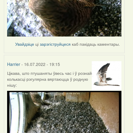
Увайдзіце
ці
зарэгіструйцеся
каб пакідаць каментары.
Harrier
- 16.07.2022 - 19:15
Цікава, што птушаняты ўвесь час і ў рознай
колькасці рэгулярна вяртаюцца ў родную
нішу: