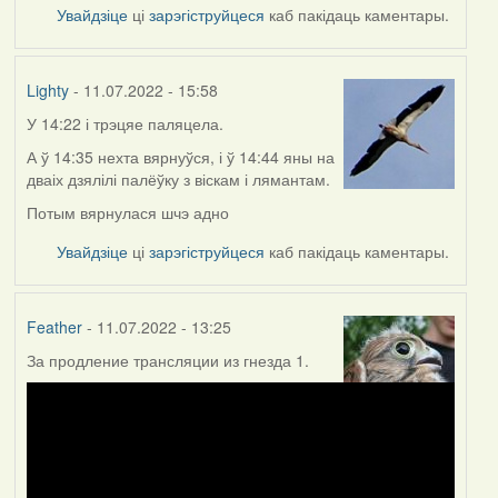
Увайдзіце
ці
зарэгіструйцеся
каб пакідаць каментары.
Lighty
- 11.07.2022 - 15:58
У 14:22 і трэцяе паляцела.
А ў 14:35 нехта вярнуўся, і ў 14:44 яны на
дваіх дзялілі палёўку з віскам і лямантам.
Потым вярнулася шчэ адно
Увайдзіце
ці
зарэгіструйцеся
каб пакідаць каментары.
Feather
- 11.07.2022 - 13:25
За продление трансляции из гнезда 1.