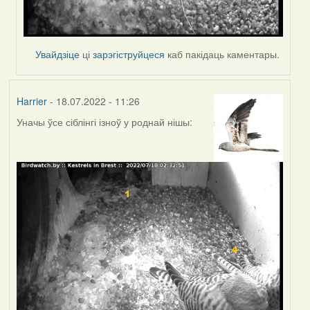
Увайдзіце
ці
зарэгіструйцеся
каб пакідаць каментары.
Harrier
- 18.07.2022 - 11:26
Уначы ўсе сіблінгі ізноў у роднай нішы: