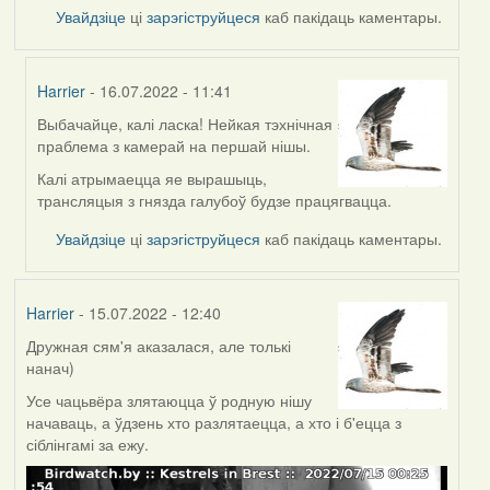
Увайдзіце
ці
зарэгіструйцеся
каб пакідаць каментары.
Harrier
- 16.07.2022 - 11:41
Выбачайце, калі ласка! Нейкая тэхнічная
In
праблема з камерай на першай нішы.
reply
to
Калі атрымаецца яе вырашыць,
by
трансляцыя з гнязда галубоў будзе працягвацца.
svetlana
Увайдзіце
ці
зарэгіструйцеся
каб пакідаць каментары.
vranova
Harrier
- 15.07.2022 - 12:40
Дружная сям'я аказалася, але толькі
нанач)
Усе чацьвёра злятаюцца ў родную нішу
начаваць, а ўдзень хто разлятаецца, а хто і б'ецца з
сіблінгамі за ежу.