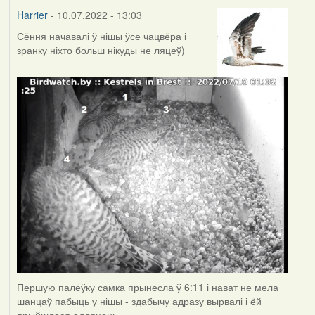
Harrier
- 10.07.2022 - 13:03
Сёння начавалі ў нішы ўсе чацвёра і
зранку ніхто больш нікуды не ляцеў)
Першую палёўку самка прынесла ў 6:11 і нават не мела
шанцаў пабыць у нішы - здабычу адразу вырвалі і ёй