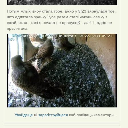
Потым млых ізноў стала трое, ажно ў 9:23 вярнулася тое,
што адлятала зранку і ўсе разам сталі чакаць самку з
ежай, якая - калі я нечага не прапусціў - да 11 гадзін не
прылятала.
Увайдзіце
ці
зарэгіструйцеся
каб пакідаць каментары.