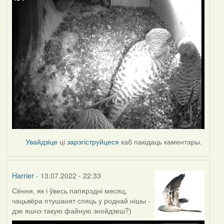
Увайдзіце
ці
зарэгіструйцеся
каб пакідаць каментары.
Harrier
- 13.07.2022 - 22:33
Сёння, як і ўвесь папярэдні месяц,
чацьвёра птушанят спяць у роднай нішы -
дзе яшчэ такую файную знойдзеш?)