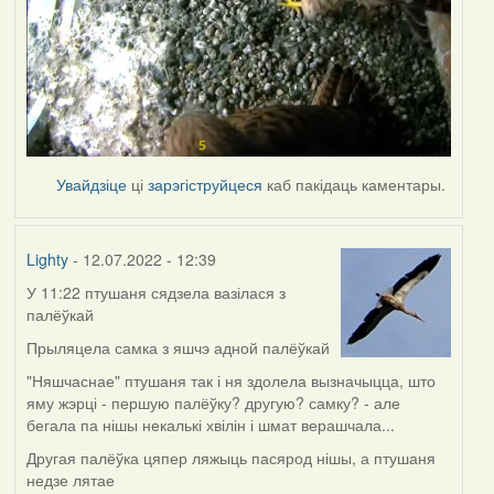
Увайдзіце
ці
зарэгіструйцеся
каб пакідаць каментары.
Lighty
- 12.07.2022 - 12:39
У 11:22 птушаня сядзела вазілася з
палёўкай
Прыляцела самка з яшчэ адной палёўкай
"Няшчаснае" птушаня так і ня здолела вызначыцца, што
яму жэрці - першую палёўку? другую? самку? - але
бегала па нішы некалькі хвілін і шмат верашчала...
Другая палёўка цяпер ляжыць пасярод нішы, а птушаня
недзе лятае