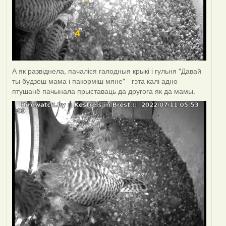
А як развіднела, пачаліся галодныя крыкі і гульня "Давай
ты будзеш мама і пакорміш мяне" - гэта калі адно
птушанё пачынала прыставаць да другога як да мамы.