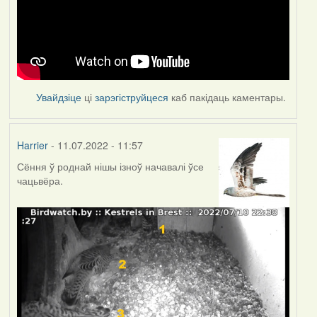
Увайдзіце
ці
зарэгіструйцеся
каб пакідаць каментары.
Harrier
- 11.07.2022 - 11:57
Сёння ў роднай нішы ізноў начавалі ўсе
чацьвёра.