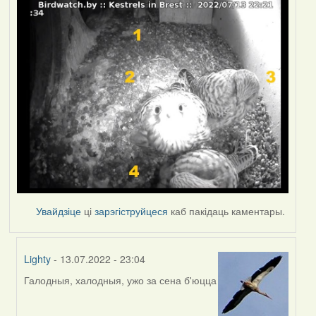
Увайдзіце
ці
зарэгіструйцеся
каб пакідаць каментары.
Lighty
- 13.07.2022 - 23:04
Галодныя, халодныя, ужо за сена б'юцца
In
reply
to