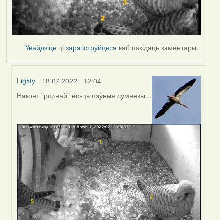
Увайдзіце
ці
зарэгіструйцеся
каб пакідаць каментары.
Lighty
- 18.07.2022 - 12:04
Наконт "роднай" ёсьць пэўныя сумневы...
In
reply
to
by
Harrier