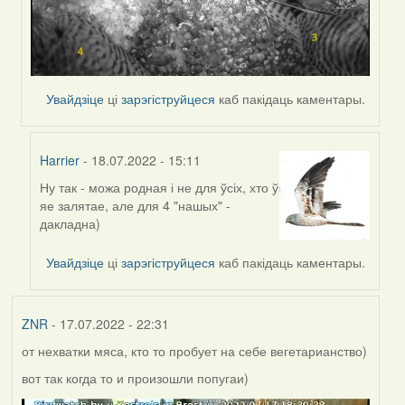
Увайдзіце
ці
зарэгіструйцеся
каб пакідаць каментары.
Harrier
- 18.07.2022 - 15:11
Ну так - можа родная і не для ўсіх, хто ў
In
яе залятае, але для 4 "нашых" -
reply
дакладна)
to
by
Увайдзіце
ці
зарэгіструйцеся
каб пакідаць каментары.
Lighty
ZNR
- 17.07.2022 - 22:31
от нехватки мяса, кто то пробует на себе вегетарианство)
вот так когда то и произошли попугаи)