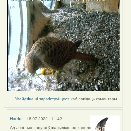
Увайдзіце
ці
зарэгіструйцеся
каб пакідаць каментары.
Harrier
- 18.07.2022 - 11:42
Ад лені тыя папугаі ўтварыліся: не хацелі
In