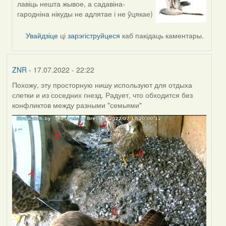
лавіць нешта жывое, а садавіна-
reply
гародніна нікуды не адлятае і не ўцякае)
to
by
Увайдзіце
ці
зарэгіструйцеся
каб пакідаць каментары.
ZNR
ZNR
- 17.07.2022 - 22:22
Похожу, эту просторную нишу используют для отдыха
слетки и из соседних гнезд. Радует, что обходится без
конфликтов между разными "семьями"