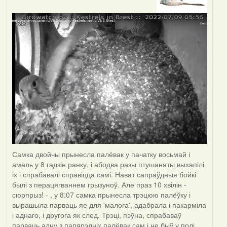
Самка двойчы прынесла палёвак у пачатку восьмай і
амаль у 8 гадзін ранку, і абодва разы птушаняты выхапілі
іх і спрабавалі справіцца самі. Нават сапраўдныя бойкі
былі з перацягваннем грызуноў. Але праз 10 хвілін -
сюрпрыз! - , у 8:07 самка прынесла трэцюю палёўку і
вырашыла парваць яе для 'малога', адабрала і пакарміла
і аднаго, і другога як след. Трэці, пэўна, спрабаваў
парваць адну з папярэдніх палёвак сам і не быў у полі