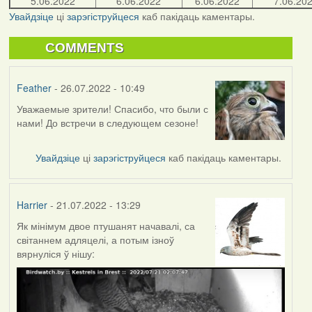
5.06.2022
6.06.2022
6.06.2022
7.06.20
Увайдзіце
ці
зарэгіструйцеся
каб пакідаць каментары.
COMMENTS
Feather
- 26.07.2022 - 10:49
Уважаемые зрители! Спасибо, что были с
нами! До встречи в следующем сезоне!
Увайдзіце
ці
зарэгіструйцеся
каб пакідаць каментары.
Harrier
- 21.07.2022 - 13:29
Як мінімум двое птушанят начавалі, са
світаннем адляцелі, а потым ізноў
вярнуліся ў нішу: