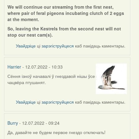
We will continue our streaming from the first nest,
where pair of feral pigeons incubating clutch of 2 eggs
at the moment.
So, leaving the Kestrels from the second nest will not
stop our nest cam(s).
Увайдзіце
ці
зарэгіструйцеся
каб пакідаць каментары.
Harrier
- 12.07.2022 - 10:33
Сёння ізноў начавалі ў гнездавой нішы ўсе
чацвёра птушанят.
Увайдзіце
ці
зарэгіструйцеся
каб пакідаць каментары.
Burry
- 12.07.2022 - 09:24
Да, давайте не будем первое гнездо отключать!