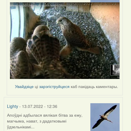
by
Harrier
Увайдзіце
ці
зарэгіструйцеся
каб пакідаць каментары.
Lighty
- 13.07.2022 - 12:36
Апоўдні адбылася вялікая бітва за ежу,
магчыма, нават, з дадатковымі
ўдзельнікамі...