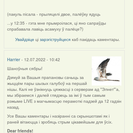
(пакуль пісала - прыляцелі двое, палёўку ядуць
...у 12:35 - гэта мне прымроілася, ці яно сапраўды
спрабавала лавіць асамуху ў палёце?)
Увайдзіце
ці
зарэгіструйцеся
каб пакідаць каментары.
Harrier
- 12.07.2022 - 10:42
Шаноўныя сябры!
Дзякуй за Вашыя прапановы сачыць за
жыццём пары шызых галубоў на першай
нішы. Калі не ўзнікнуць цяжкасці з серверам ад "Элнет"'а,
мы збіраемся і далей глядзець за імі ў тым самым
рэжыме LIVE з магчымасцю перамоткі падзей да 12 гадзін
назад.
Усе Вашы каментары і назіранні са скрыншотамі як і
раней вітаюцца і зробяць стрым цікавейшым для ўсіх.
Dear friends!