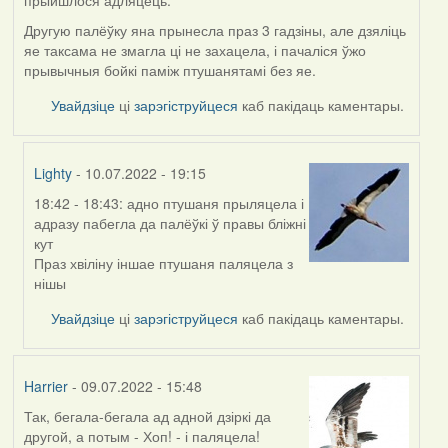
прыйшлося адляцець.
Другую палёўку яна прынесла праз 3 гадзіны, але дзяліць
яе таксама не змагла ці не захацела, і пачаліся ўжо
прывычныя бойкі паміж птушанятамі без яе.
Увайдзіце
ці
зарэгіструйцеся
каб пакідаць каментары.
Lighty
- 10.07.2022 - 19:15
18:42 - 18:43: адно птушаня прыляцела і
In
адразу пабегла да палёўкі ў правы бліжні
reply
кут
to
Праз хвіліну іншае птушаня паляцела з
by
нішы
Harrier
Увайдзіце
ці
зарэгіструйцеся
каб пакідаць каментары.
Harrier
- 09.07.2022 - 15:48
Так, бегала-бегала ад адной дзіркі да
другой, а потым - Хоп! - і паляцела!