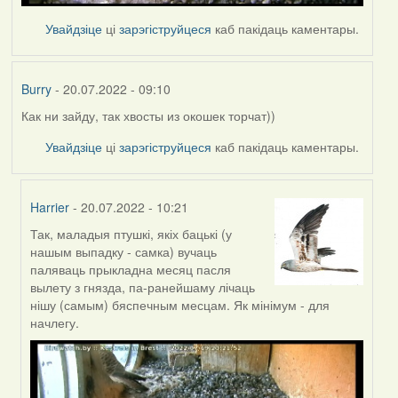
Увайдзіце
ці
зарэгіструйцеся
каб пакідаць каментары.
Burry
- 20.07.2022 - 09:10
Как ни зайду, так хвосты из окошек торчат))
Увайдзіце
ці
зарэгіструйцеся
каб пакідаць каментары.
Harrier
- 20.07.2022 - 10:21
Так, маладыя птушкі, якіх бацькі (у
In
нашым выпадку - самка) вучаць
reply
паляваць прыкладна месяц пасля
to
вылету з гнязда, па-ранейшаму лічаць
by
нішу (самым) бяспечным месцам. Як мінімум - для
Burry
начлегу.