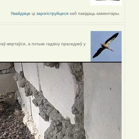
Увайдзіце
ці
зарэгіструйцеся
каб пакідаць каментары.
ў-вяртаўся, а потым гадзіну праседзеў у