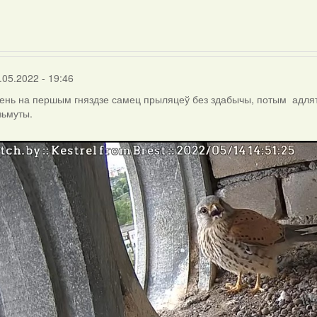
rier
.05.2022 - 19:46
ень на першым гняздзе самец прыляцеў без здабычы, потым адлята
зьмуты.