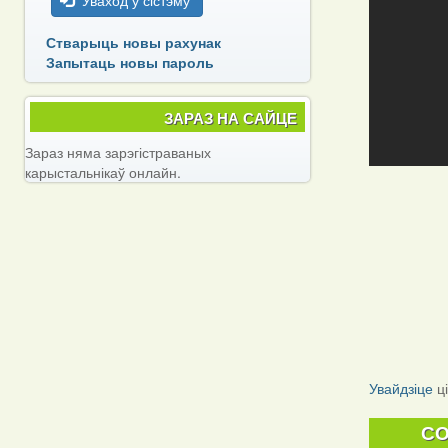
Уваход у сістэму
Стварыць новы рахунак
Запытаць новы пароль
ЗАРАЗ НА САЙЦЕ
Зараз няма зарэгістраваных
карыстальнікаў онлайн.
Увайдзіце
ц
C