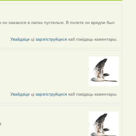
 он оказался в лапах пустельги. В полете он врядли был
Увайдзіце
ці
зарэгіструйцеся
каб пакідаць каментары.
Увайдзіце
ці
зарэгіструйцеся
каб пакідаць каментары.
й.