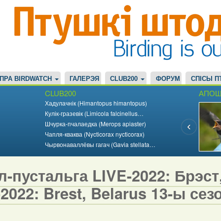
ПРА BIRDWATCH
ГАЛЕРЭЯ
CLUB200
ФОРУМ
СПІСЫ П
CLUB200
АПОШ
Хадулачнік (Himantopus himantopus)
Кулік-гразевік (Limicola falcinellus…
Шчурка-пчалаедка (Merops apiaster)
Чапля-кваква (Nycticorax nycticorax)
Чырвонаваллёвы гагач (Gavia stellata…
-пустальга LIVE-2022: Брэст, 
2022: Brest, Belarus 13-ы сезо