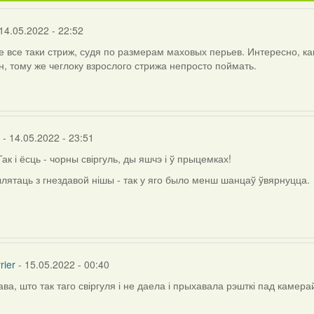
14.05.2022 - 22:52
 все таки стриж, судя по размерам маховых перьев. Интересно, как
, тому же чеглоку взрослого стрижа непросто поймать.
- 14.05.2022 - 23:51
ак і ёсць - чорны свіргуль, ды яшчэ і ў прыцемках!
лятаць з гнездавой нішы - так у яго было менш шанцаў ўвярнуцца.
rier
- 15.05.2022 - 00:40
ава, што так таго свіргуля і не даела і прыхавала рэшткі пад камера
ly