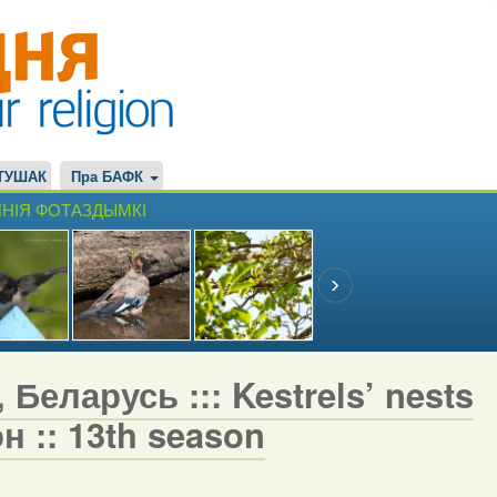
ТУШАК
Пра БАФК
НІЯ ФОТАЗДЫМКІ
Беларусь ::: Kestrels’ nests
н :: 13th season