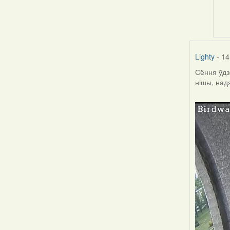
to
by
Har
Lighty
- 14
Сёння ўдз
нішы, над