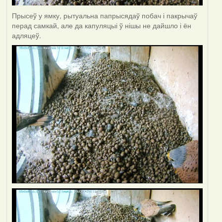
Прысеў у ямку, рытуальна папрысядаў побач і пакрычаў
перад самкай, але да капуляцыі ў нішы не дайшло і ён
адляцеў.