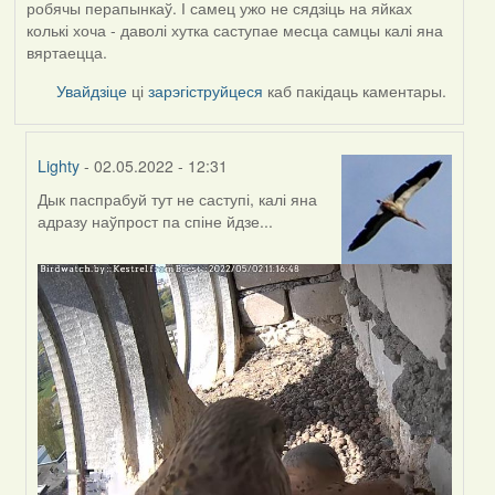
робячы перапынкаў. І самец ужо не сядзіць на яйках
колькі хоча - даволі хутка саступае месца самцы калі яна
вяртаецца.
Увайдзіце
ці
зарэгіструйцеся
каб пакідаць каментары.
Lighty
- 02.05.2022 - 12:31
Дык паспрабуй тут не саступі, калі яна
In
адразу наўпрост па спіне йдзе...
reply
to
by
Harrier