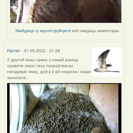
Увайдзіце
ці
зарэгіструйцеся
каб пакідаць каментары.
Harrier
- 01.05.2022 - 21:28
У другой нішы самка з самай раніцы
правяла шмат часу папраўляючы
гнездавую ямку, доўга ў ёй сядзела і нават
засынала.