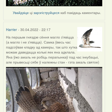
Увайдзіце
ці
зарэгіструйцеся
каб пакідаць каментары.
Harrier
- 30.04.2022 - 22:17
На першым гняздзе сёння магло з'явіцца
(а магло і не з'явіцца). Самка ўвесь час
падсоўвае кладку ад камеры, так што хутка
можам даведацца колькі яек яна адклала.
Яна ўжо амаль не робіць перапынкаў пад час інкубацыі,
але прывесьці сябе ў належны стан - гэта амаль святое)