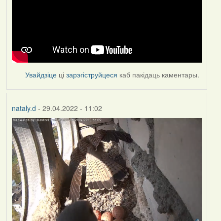
Увайдзіце
ці
зарэгіструйцеся
каб пакідаць каментары.
nataly.d
- 29.04.2022 - 11:02