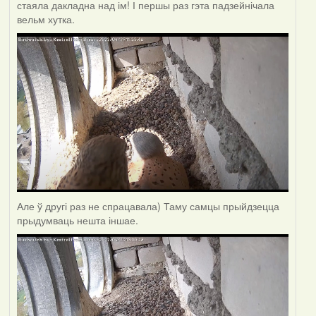
стаяла дакладна над ім! І першы раз гэта падзейнічала
вельм хутка.
Але ў другі раз не спрацавала) Таму самцы прыйдзецца
прыдумваць нешта іншае.