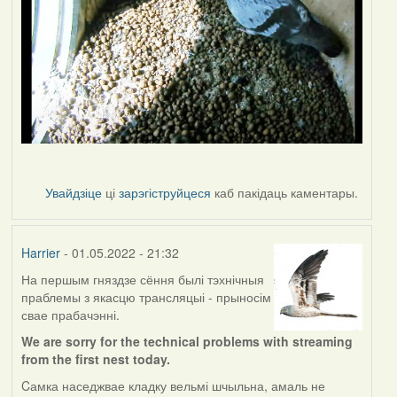
Увайдзіце
ці
зарэгіструйцеся
каб пакідаць каментары.
Harrier
- 01.05.2022 - 21:32
На першым гняздзе сёння былі тэхнічныя
праблемы з якасцю трансляцыі - прыносім
свае прабачэнні.
We are sorry for the technical problems with streaming
from the first nest today.
Cамка наседжвае кладку вельмі шчыльна, амаль не