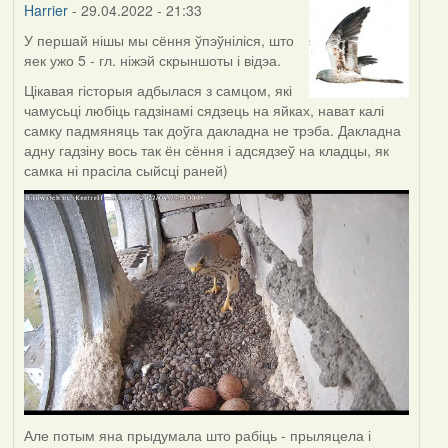
Harrier
- 29.04.2022 - 21:33
У першай нішы мы сёння ўпэўніліся, што
яек ужо 5 - гл. ніжэй скрыншоты і відэа.
Цікавая гісторыя адбылася з самцом, які
чамусьці любіць гадзінамі сядзець на яйках, нават калі
самку падмяняць так доўга дакладна не трэба. Дакладна
адну гадзіну вось так ён сёння і адсядзеў на кладцы, як
самка ні прасіла сыйсці раней)
Але потым яна прыдумала што рабіць - прыляцела і