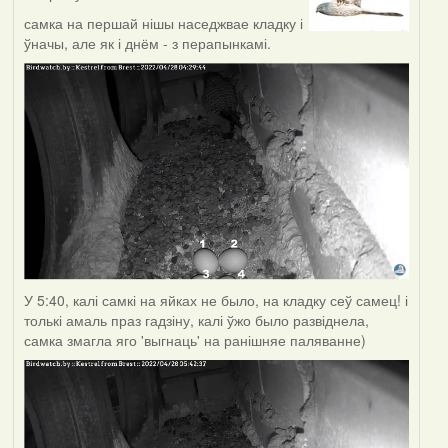
самка на першай нішы наседжвае кладку і
ўначы, але як і днём - з перапынкамі.
У 5:40, калі самкі на яйках не было, на кладку сеў самец! і
толькі амаль праз гадзіну, калі ўжо было развіднела,
самка змагла яго 'выгнаць' на ранішняе паляванне)