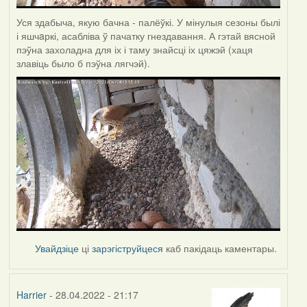
Уся здабыча, якую бачна - палёўкі. У мінулыя сезоны былі
і яшчaркі, асабліва ў пачатку гнездавання. А гэтай вясной
пэўна захоладна для іх і таму знайсці іх цяжэй (хаця
злавіць было б пэўна лягчэй).
Увайдзіце
ці
зарэгіструйцеся
каб пакідаць каментары.
Harrier
- 28.04.2022 - 21:17