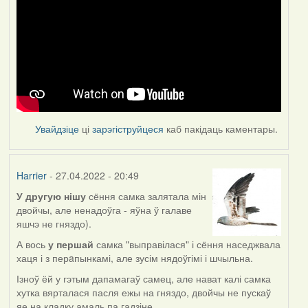
Увайдзіце
ці
зарэгіструйцеся
каб пакідаць каментары.
Harrier
- 27.04.2022 - 20:49
У другую нішу
сёння самка залятала мін
двойчы, але ненадоўга - яўна ў галаве
яшчэ не гняздо).
А вось
у першай
самка "выправілася" і сёння наседжвала
хаця і з перaпынкамі, але зусім нядоўгімі і шчыльна.
Ізноў ёй у гэтым дапамагаў самец, але нават калі самка
хутка вярталася пасля ежы на гняздо, двойчы не пускаў
яе на кладку амаль па гадзіне.