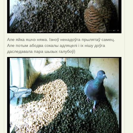
Але яйка яшчэ няма. Ізноў ненадоўга прылятаў самец.
Але потым абодва сокалы адляцелі і іх нішу доўга
даследавала пара шызых галубоў)