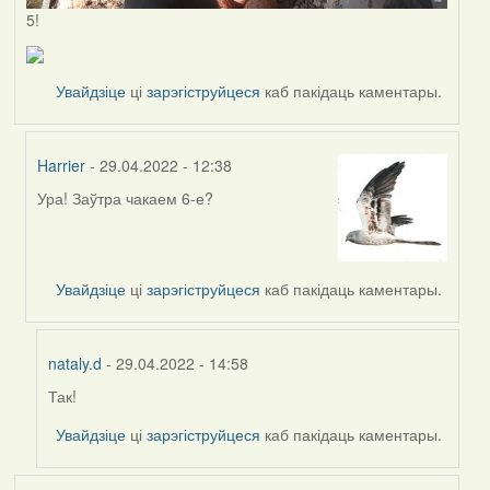
5!
Увайдзіце
ці
зарэгіструйцеся
каб пакідаць каментары.
Harrier
- 29.04.2022 - 12:38
Ура! Заўтра чакаем 6-е?
In
reply
to
by
Увайдзіце
ці
зарэгіструйцеся
каб пакідаць каментары.
nataly.d
nataly.d
- 29.04.2022 - 14:58
Так!
In
reply
Увайдзіце
ці
зарэгіструйцеся
каб пакідаць каментары.
to
by