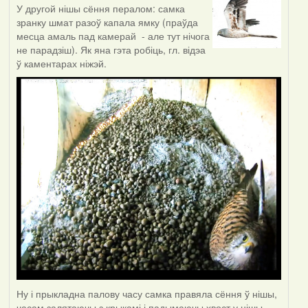
У другой нішы сёння пералом: самка
зранку шмат разоў капала ямку (праўда
месца амаль пад камерай - але тут нічога
не парадзіш). Як яна гэта робіць, гл. відэа
ў каментарах ніжэй.
Ну і прыкладна палову часу самка правяла сёння ў нішы,
часам залятаючы з крыкамі і падымаючы хвост у нішы -