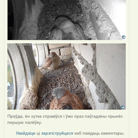
Праўда, ён хутка справіўся і ўжо праз паўгадзіны прынёс
першую палёўку.
Увайдзіце
ці
зарэгіструйцеся
каб пакідаць каментары.