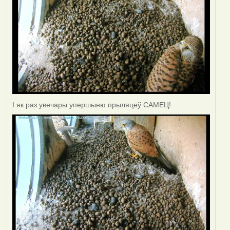
І як раз увечары упершыню прыляцеў САМЕЦ!