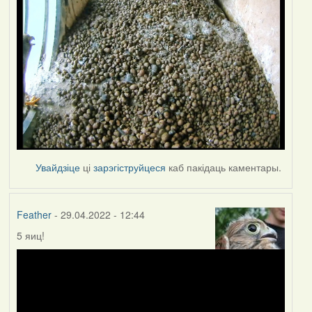
Увайдзіце
ці
зарэгіструйцеся
каб пакідаць каментары.
Feather
- 29.04.2022 - 12:44
5 яиц!