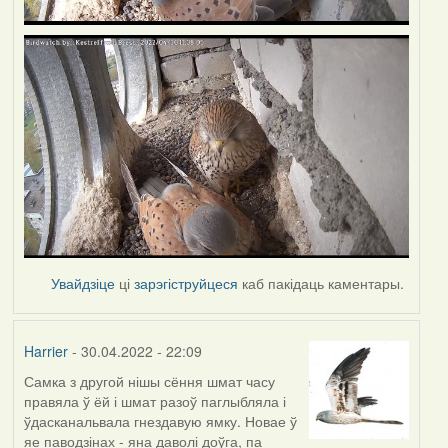
Увайдзіце
ці
зарэгіструйцеся
каб пакідаць каментары.
Harrier
- 30.04.2022 - 22:09
Самка з другой нішы сёння шмат часу
правяла ў ёй і шмат разоў паглыбляла і
ўдасканальвала гнездавую ямку. Новае ў
яе паводзінах - яна даволі доўга, па