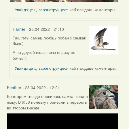
Увайдзіце
ці
зарэгіструйцеся
каб пакідаць каментары.
Harrier
- 28.04.2022 - 21:10
Так, гэты самец любіць побач з самкай
In
быць)
reply
to
А на другой нішы яшчэ ні разу не
by
бачылі)
Lighty
Увайдзіце
ці
зарэгіструйцеся
каб пакідаць каментары.
Feather
- 28.04.2022 - 12:21
Во втором гнезде появилась самка, копает
ямку. В 9:56 полёвку принесли в первом и
во втором гнезде.