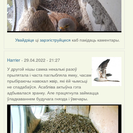
Увайдзіце
ці
зарэгіструйцеся
каб пакідаць каментары.
Harrier
- 29.04.2022 - 21:27
У другой нішы самка некалькі разоў
прылятала і часта паглыбляла ямку, часам
прыбіраючы навокал жвір, які ёй чымсьці
не спадабаўся. Асабліва актыўна гэта
адбывалася зранку. Але працягнула займацца
ўладкаваннем будучага гнязда і ўвечары.