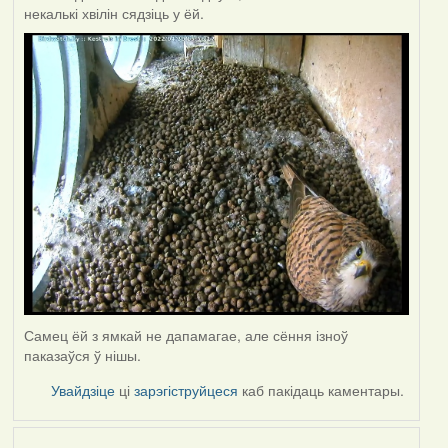
некалькі хвілін сядзіць у ёй.
Самец ёй з ямкай не дапамагае, але сёння ізноў
паказаўся ў нішы.
Увайдзіце
ці
зарэгіструйцеся
каб пакідаць каментары.