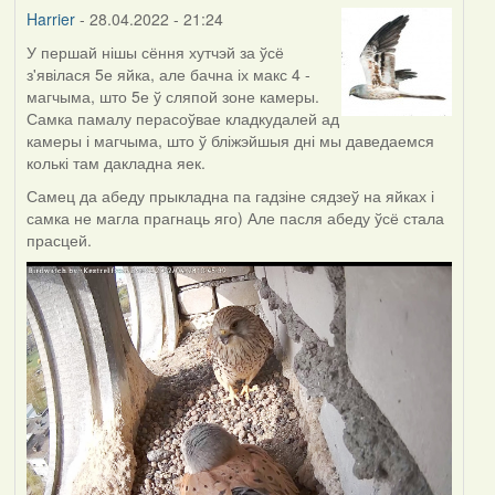
Harrier
Harrier
- 28.04.2022 - 21:24
У першай нішы сёння хутчэй за ўсё
з'явілася 5е яйка, але бачна іх макс 4 -
магчыма, што 5е ў сляпой зоне камеры.
Самка памалу перасоўвае кладкудалей ад
камеры і магчыма, што ў бліжэйшыя дні мы даведаемся
колькі там дакладна яек.
Самец да абеду прыкладна па гадзіне сядзеў на яйках і
самка не магла прагнаць яго) Але пасля абеду ўсё стала
прасцей.