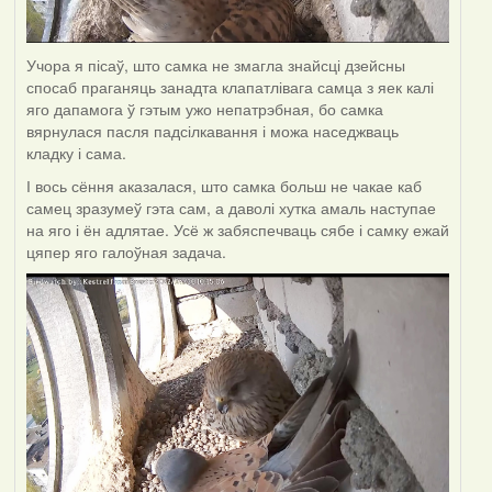
Учора я пісаў, што самка не змагла знайсці дзейсны
спосаб праганяць занадта клапатлівага самца з яек калі
яго дапамога ў гэтым ужо непатрэбная, бо самка
вярнулася пасля падсілкавання і можа наседжваць
кладку і сама.
І вось сёння аказалася, што самка больш не чакае каб
самец зразумеў гэта сам, а даволі хутка амаль наступае
на яго і ён адлятае. Усё ж забяспечваць сябе і самку ежай
цяпер яго галоўная задача.