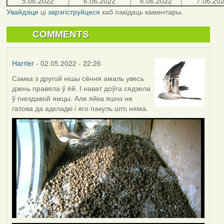
5.06.2022
6.06.2022
6.06.2022
7.06.20
Увайдзіце
ці
зарэгіструйцеся
каб пакідаць каментары.
COMMENTS
Harrier
- 02.05.2022 - 22:26
Самка з другой нішы сёння амаль увесь
дзень правяла ў ёй. І нават доўга сядзела
ў гнездавой ямцы. Але яйка яшчэ не
гатова да адкладкі і яго пакуль што няма.