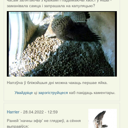
заманівала самца і запрашала на капуляцыю?
Напэўна ў бліжэйшыя дні можна чакаць першае яйка.
Увайдзіце
ці
зарэгіструйцеся
каб пакідаць каментары.
Harrier
- 28.04.2022 - 12:59
Раней 'начны эфір' не глядзеў, а сёння
выправіўся: