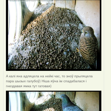
А калі яна адляцела на нейкі час, то зноў прыляцела
пара шызых галубоў) Ніша яўна ім спадабалася і
гнездавая ямка тут гатовая)