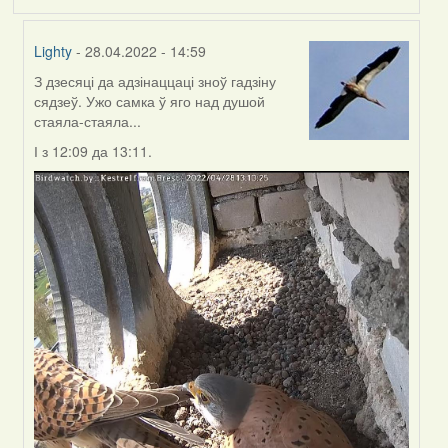
Lighty
- 28.04.2022 - 14:59
З дзесяці да адзінаццаці зноў гадзіну
In
сядзеў. Ужо самка ў яго над душой
reply
стаяла-стаяла...
to
by
І з 12:09 да 13:11.
Harrier