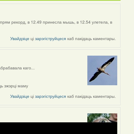
прям рекорд, в 12.49 принесла мышь, в 12.54 улетела, в
Увайдзіце
ці
зарэгіструйцеся
каб пакідаць каментары.
абрабавала каго...
ць зжэрці маму
Увайдзіце
ці
зарэгіструйцеся
каб пакідаць каментары.