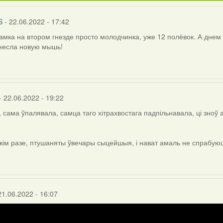
S
- 22.06.2022 - 17:42
амка на втором гнезде просто молодчинка, уже 12 полёвок. А днем 
несла новую мышь!
- 22.06.2022 - 19:22
, сама ўпалявала, самца таго хітрахвостага падпільнавала, ці зноў 
кім разе, птушаняты ўвечары сыцейшыя, і нават амаль не спрабую
NdaS
21.06.2022 - 16:07