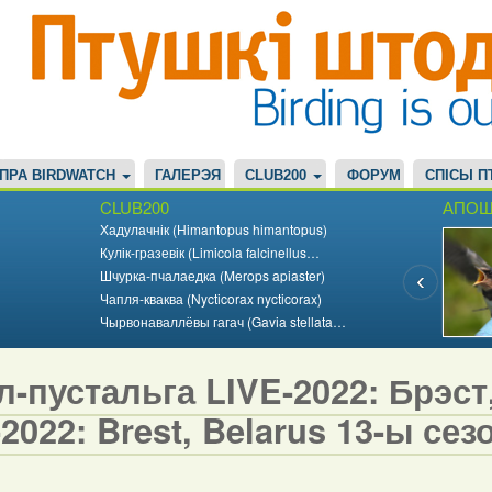
ПРА BIRDWATCH
ГАЛЕРЭЯ
CLUB200
ФОРУМ
СПІСЫ П
CLUB200
АПОШ
Хадулачнік (Himantopus himantopus)
Кулік-гразевік (Limicola falcinellus…
Шчурка-пчалаедка (Merops apiaster)
Чапля-кваква (Nycticorax nycticorax)
Чырвонаваллёвы гагач (Gavia stellata…
-пустальга LIVE-2022: Брэст, 
2022: Brest, Belarus 13-ы сезо