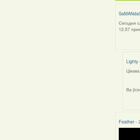
SaMANda
Сегодня с
12.57 при
Lighty
Цікава
In
reply
to
Ва ўся
by
SaMA
Feather
- 