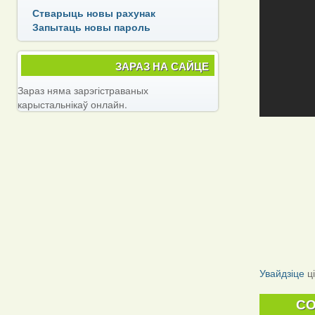
Стварыць новы рахунак
Запытаць новы пароль
ЗАРАЗ НА САЙЦЕ
Зараз няма зарэгістраваных
карыстальнікаў онлайн.
Увайдзіце
ц
C