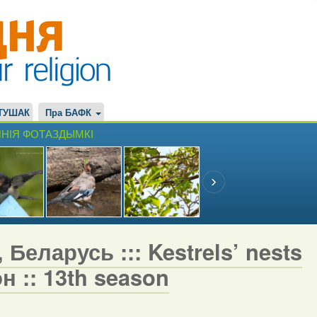
ТУШАК
Пра БАФК
НІЯ ФОТАЗДЫМКІ
Беларусь ::: Kestrels’ nests
н :: 13th season