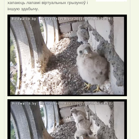
хапаюць лапамі віртуальных грызуноў і
іншую здабычу.