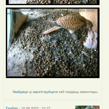
Увайдзіце
ці
зарэгіструйцеся
каб пакідаць каментары.
Feather
- 10.06.2022 - 21:27