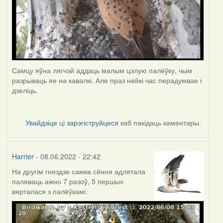
Самцу яўна лягчэй аддаць малым цэлую палёўку, чым
разрываць яе на кавалкі. Але праз нейкі час перадумвае і
дзеліць.
Увайдзіце
ці
зарэгіструйцеся
каб пакідаць каментары.
Harrier
- 08.06.2022 - 22:42
На другім гняздзе самка сёння адлятала
паляваць ажно 7 разоў, 5 першых
вярталася з палёўкамі.