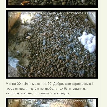
Мін на 20 хвілін, макс - на 50. Добра, што зараз цёпла і
грэць птушанят днём не трэба, а так бы птушаняты
настолькі малыя, што маглі б і мёрзнуць.