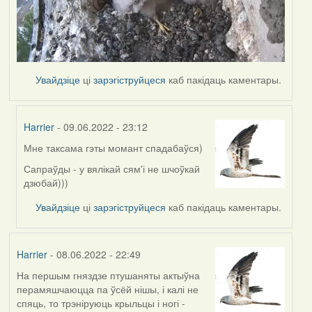
Увайдзіце
ці
зарэгіструйцеся
каб пакідаць каментары.
Harrier
- 09.06.2022 - 23:12
Мне таксама гэты момант спадабаўся)
In
reply
Сапраўды - у вялікай сям'і не шчоўкай
to
дзюбай)))
by
Увайдзіце
ці
зарэгіструйцеся
каб пакідаць каментары.
Lighty
Harrier
- 08.06.2022 - 22:49
На першым гняздзе птушаняты актыўна
перамяшчаюцца па ўсёй нішы, і калі не
спяць, то трэніруюць крыльцы і ногі -