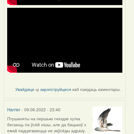
Увайдзіце
ці
зарэгіструйцеся
каб пакідаць каментары.
Harrier
- 09.06.2022 - 23:40
Птушаняты на першым гняздзе хутка
бегаюць па ўсёй нішы, але да бацькоў з
ежай падцягваюцца не заўсёды адразу.