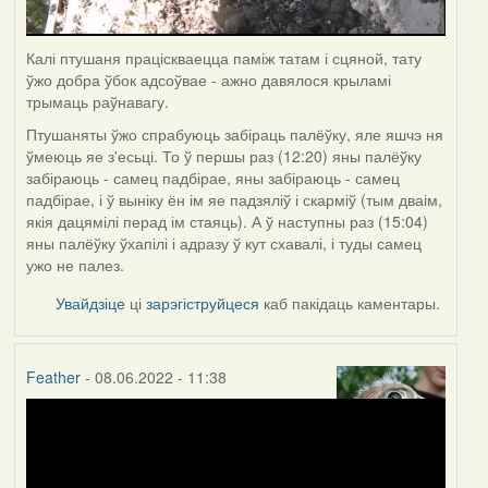
Калі птушаня праціскваецца паміж татам і сцяной, тату
ўжо добра ўбок адсоўвае - ажно давялося крыламі
трымаць раўнавагу.
Птушаняты ўжо спрабуюць забіраць палёўку, яле яшчэ ня
ўмеюць яе з'есьці. То ў першы раз (12:20) яны палёўку
забіраюць - самец падбірае, яны забіраюць - самец
падбірае, і ў выніку ён ім яе падзяліў і скарміў (тым дваім,
якія дацямілі перад ім стаяць). А ў наступны раз (15:04)
яны палёўку ўхапілі і адразу ў кут схавалі, і туды самец
ужо не палез.
Увайдзіце
ці
зарэгіструйцеся
каб пакідаць каментары.
Feather
- 08.06.2022 - 11:38