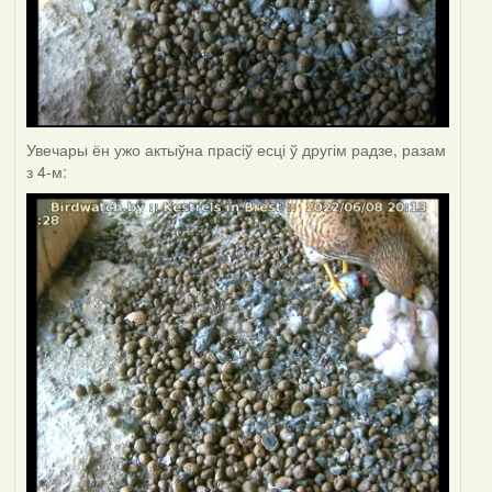
Увечары ён ужо актыўна прасіў есці ў другім радзе, разам
з 4-м: