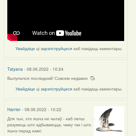
Увайдзіце
ці
зарэгіструйцеся
каб пакідаць каментары.
Tatyana
- 08.06.2022 - 10:24
Вылупился последний! Совсем недавно ͡๏̮͡๏
Увайдзіце
ці
зарэгіструйцеся
каб пакідаць каментары.
Harrier
- 08.06.2022 - 10:22
Для тых, хто яшчэ не чытаў - каб лепш
разумець што адбываецца, чаму так і што
яшчэ перад намі: