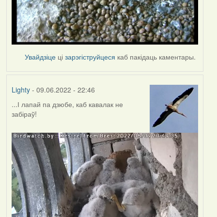
Увайдзіце
ці
зарэгіструйцеся
каб пакідаць каментары.
Lighty
- 09.06.2022 - 22:46
...І лапай па дзюбе, каб кавалак не
забіраў!