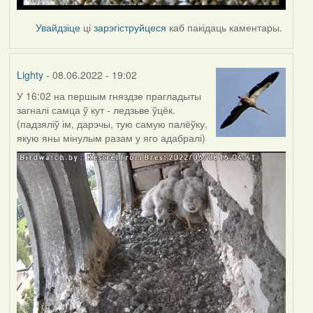
Увайдзіце
ці
зарэгіструйцеся
каб пакідаць каментары.
Lighty
- 08.06.2022 - 19:02
У 16:02 на першым гняздзе прагладыты
загналі самца ў кут - ледзьве ўцёк.
(падзяліў ім, дарэчы, тую самую палёўку,
якую яны мінулым разам у яго адабралі)