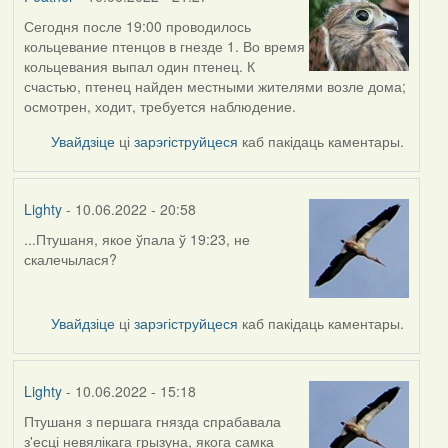
Сегодня после 19:00 проводилось
кольцевание птенцов в гнезде 1. Во время
кольцевания выпал один птенец. К
счастью, птенец найден местными жителями возле дома;
осмотрен, ходит, требуется наблюдение.
Увайдзіце
ці
зарэгіструйцеся
каб пакідаць каментары.
Lighty
- 10.06.2022 - 20:58
...Птушаня, якое ўпала ў 19:23, не
скалечылася?
Увайдзіце
ці
зарэгіструйцеся
каб пакідаць каментары.
Lighty
- 10.06.2022 - 15:18
Птушаня з першага гнязда спрабавала
з'есці невялікага грызуна, якога самка