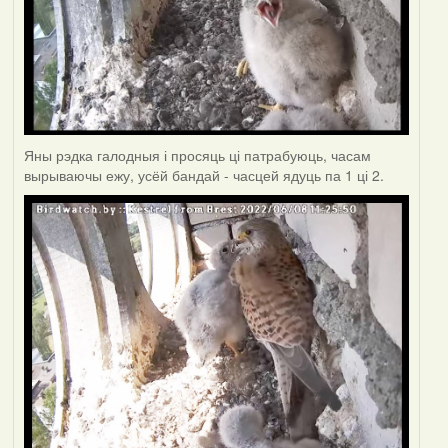
Яны рэдка галодныя і просяць ці патрабуюць, часам
вырываючы ежу, усёй бандай - часцей ядуць па 1 ці 2.