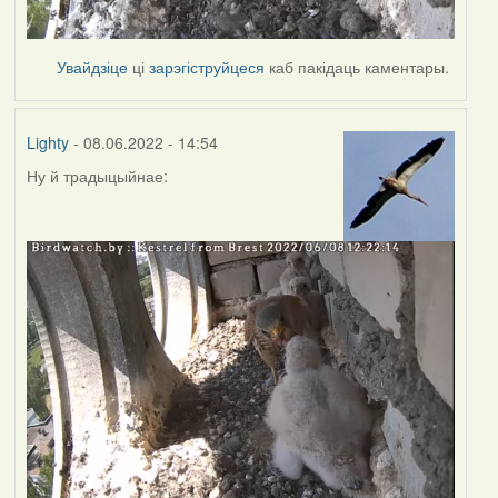
Увайдзіце
ці
зарэгіструйцеся
каб пакідаць каментары.
Lighty
- 08.06.2022 - 14:54
Ну й традыцыйнае: