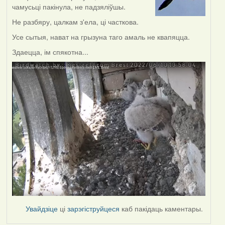
чамусьці пакінула, не падзяліўшы.
Не разбяру, цалкам з'ела, ці часткова.
Усе сытыя, нават на грызуна таго амаль не квапяцца.
Здаецца, ім спякотна...
Увайдзіце
ці
зарэгіструйцеся
каб пакідаць каментары.