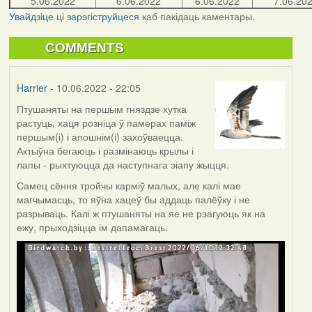
5.06.2022
6.06.2022
6.06.2022
7.06.20
Увайдзіце
ці
зарэгіструйцеся
каб пакідаць каментары.
COMMENTS
Harrier
- 10.06.2022 - 22:05
Птушаняты на першым гняздзе хутка
растуць, хаця розніца ў памерах паміж
першым(і) і апошнім(і) захоўваецца.
Актыўна бегаюць і размінаюць крылы і
лапы - рыхтуюцца да наступнага эіапу жыцця.
Самец сёння тройчы карміў малых, але калі мае
магчымасць, то яўна хацеў бы аддаць палёўку і не
разрываць. Калі ж птушаняты на яе не рэагуюць як на
ежу, прыходзіцца ім дапамагаць.