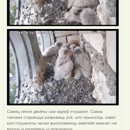
Самец сёння двойчы сам карміў птушанят. Самка
таксама стараецца разрываць усё, што прыносіць, нават
калі птушаняты часам выхопліваюць завялікія кавалкі і не
могуць іх разарваць ці праглынуць.