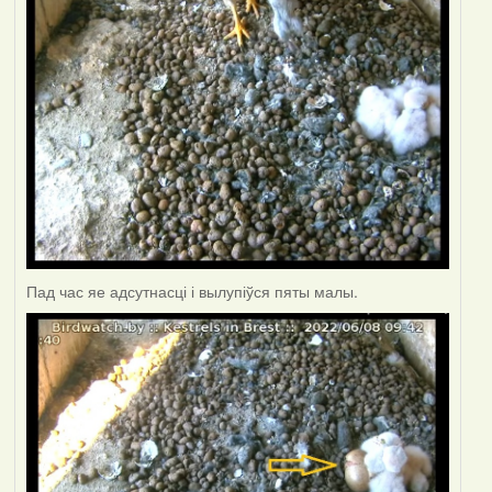
Пад час яе адсутнасці і вылупіўся пяты малы.