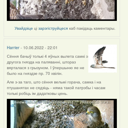
Увайдзіце
ці
зарэгіструйцеся
каб пакідаць каментары.
Harrier
- 10.06.2022 - 22:01
Сёння бачыў толькі 4 яўных вылета самкі з
другога гнязда на паляванні, штораз
вярталася з грызуном. І ўпершыню яе не
было на гняздзе пр. 70 хвілін.
Але з-за таго, што сёння вельмі горача, самка і на
птушанятах не сядзіць - няма такой патрэбы і часам
толькі робіць ім дадатковы цень.