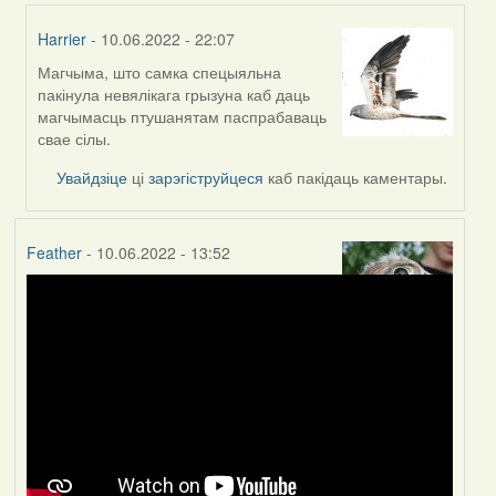
Harrier
- 10.06.2022 - 22:07
Магчыма, што самка спецыяльна
In
пакінула невялікага грызуна каб даць
reply
магчымасць птушанятам паспрабаваць
to
свае сілы.
by
Lighty
Увайдзіце
ці
зарэгіструйцеся
каб пакідаць каментары.
Feather
- 10.06.2022 - 13:52