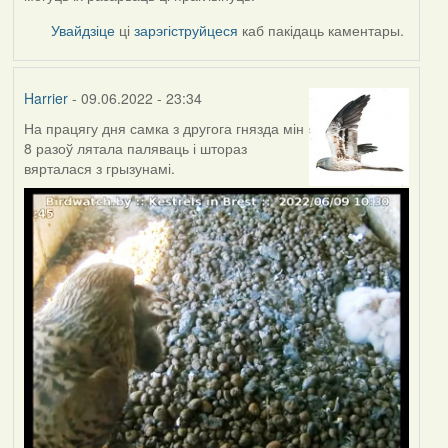
Увайдзіце
ці
зарэгіструйцеся
каб пакідаць каментары.
Harrier
- 09.06.2022 - 23:34
На працягу дня самка з другога гнязда мін
8 разоў лятала паляваць і штораз
вярталася з грызунамі.