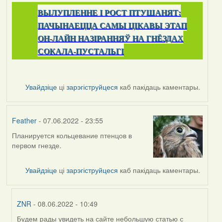
ВЫЛУПЛЕННЕ I РОСТ ПТУШАНЯТ:
ПАЧЫНАЕЦЦА САМЫ ЦІКАВЫ ЭТАП
ОН-ЛАЙН НАЗІРАННЯЎ НА ГНЁЗДАХ
СОКАЛА-ПУСТАЛЬГІ
Увайдзіце
ці
зарэгіструйцеся
каб пакідаць каментары.
Feather
- 07.06.2022 - 23:55
Планируется кольцевание птенцов в
первом гнезде.
Увайдзіце
ці
зарэгіструйцеся
каб пакідаць каментары.
ZNR
- 08.06.2022 - 10:49
Будем рады увидеть на сайте небольшую статью с