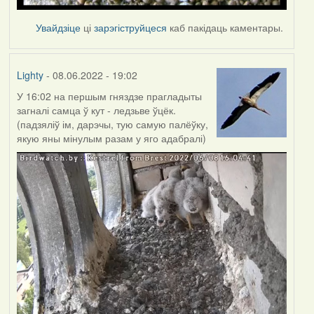
Увайдзіце
ці
зарэгіструйцеся
каб пакідаць каментары.
Lighty
- 08.06.2022 - 19:02
У 16:02 на першым гняздзе прагладыты
загналі самца ў кут - ледзьве ўцёк.
(падзяліў ім, дарэчы, тую самую палёўку,
якую яны мінулым разам у яго адабралі)