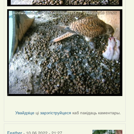
Увайдзіце
ці
зарэгіструйцеся
каб пакідаць каментары.
Feather
- 10.06.2022 - 21:27