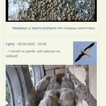
Увайдзіце
ці
зарэгіструйцеся
каб пакідаць каментары.
Lighty
- 09.06.2022 - 22:46
...І лапай па дзюбе, каб кавалак не
забіраў!