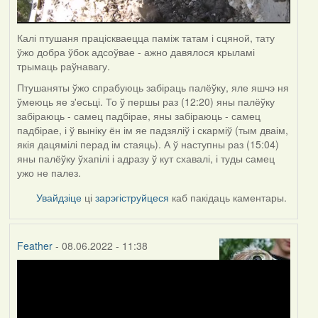
Калі птушаня праціскваецца паміж татам і сцяной, тату
ўжо добра ўбок адсоўвае - ажно давялося крыламі
трымаць раўнавагу.
Птушаняты ўжо спрабуюць забіраць палёўку, яле яшчэ ня
ўмеюць яе з'есьці. То ў першы раз (12:20) яны палёўку
забіраюць - самец падбірае, яны забіраюць - самец
падбірае, і ў выніку ён ім яе падзяліў і скарміў (тым дваім,
якія дацямілі перад ім стаяць). А ў наступны раз (15:04)
яны палёўку ўхапілі і адразу ў кут схавалі, і туды самец
ужо не палез.
Увайдзіце
ці
зарэгіструйцеся
каб пакідаць каментары.
Feather
- 08.06.2022 - 11:38