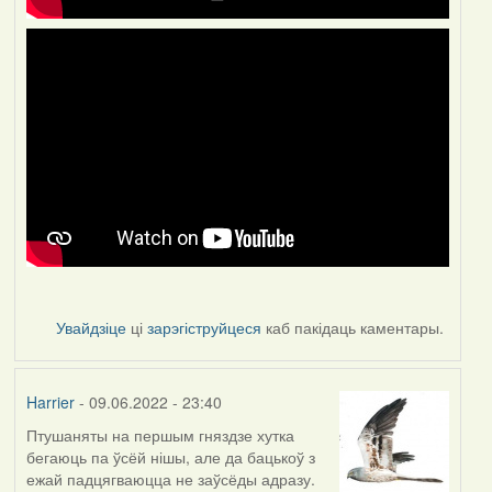
Увайдзіце
ці
зарэгіструйцеся
каб пакідаць каментары.
Harrier
- 09.06.2022 - 23:40
Птушаняты на першым гняздзе хутка
бегаюць па ўсёй нішы, але да бацькоў з
ежай падцягваюцца не заўсёды адразу.