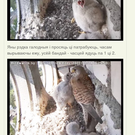
Яны рэдка галодныя і просяць ці патрабуюць, часам
вырываючы ежу, усёй бандай - часцей ядуць па 1 ці 2.