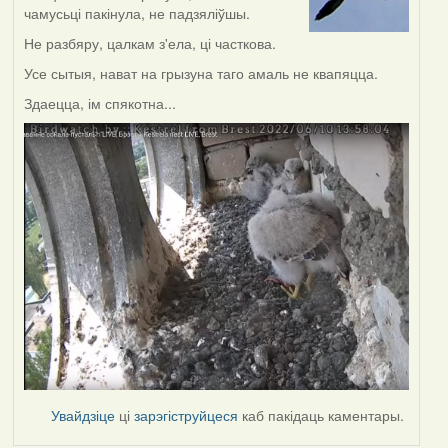
чамусьці пакінула, не падзяліўшы.
Не разбяру, цалкам з'ела, ці часткова.
Усе сытыя, нават на грызуна таго амаль не квапяцца.
Здаецца, ім спякотна...
Увайдзіце
ці
зарэгіструйцеся
каб пакідаць каментары.