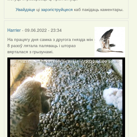
Увайдзіце
ці
зарэгіструйцеся
каб пакідаць каментары.
Harrier
- 09.06.2022 - 23:34
На працягу дня самка з другога гнязда мін
8 разоў лятала паляваць і штораз
вярталася з грызунамі.