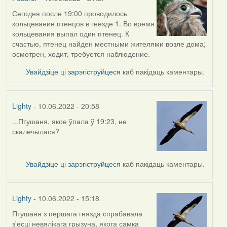
Сегодня после 19:00 проводилось
кольцевание птенцов в гнезде 1. Во время
кольцевания выпал один птенец. К
счастью, птенец найден местными жителями возле дома;
осмотрен, ходит, требуется наблюдение.
Увайдзіце
ці
зарэгіструйцеся
каб пакідаць каментары.
Lighty
- 10.06.2022 - 20:58
...Птушаня, якое ўпала ў 19:23, не
скалечылася?
Увайдзіце
ці
зарэгіструйцеся
каб пакідаць каментары.
Lighty
- 10.06.2022 - 15:18
Птушаня з першага гнязда спрабавала
з'есці невялікага грызуна, якога самка