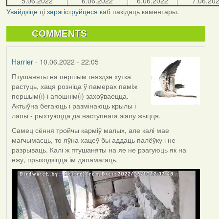
5.06.2022
6.06.2022
6.06.2022
7.06.20
Увайдзіце
ці
зарэгіструйцеся
каб пакідаць каментары.
COMMENTS
Harrier
- 10.06.2022 - 22:05
Птушаняты на першым гняздзе хутка
растуць, хаця розніца ў памерах паміж
першым(і) і апошнім(і) захоўваецца.
Актыўна бегаюць і размінаюць крылы і
лапы - рыхтуюцца да наступнага эіапу жыцця.
Самец сёння тройчы карміў малых, але калі мае
магчымасць, то яўна хацеў бы аддаць палёўку і не
разрываць. Калі ж птушаняты на яе не рэагуюць як на
ежу, прыходзіцца ім дапамагаць.