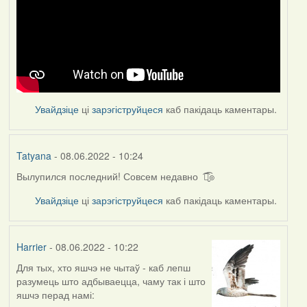
Увайдзіце
ці
зарэгіструйцеся
каб пакідаць каментары.
Tatyana
- 08.06.2022 - 10:24
Вылупился последний! Совсем недавно ͡๏̮͡๏
Увайдзіце
ці
зарэгіструйцеся
каб пакідаць каментары.
Harrier
- 08.06.2022 - 10:22
Для тых, хто яшчэ не чытаў - каб лепш
разумець што адбываецца, чаму так і што
яшчэ перад намі: