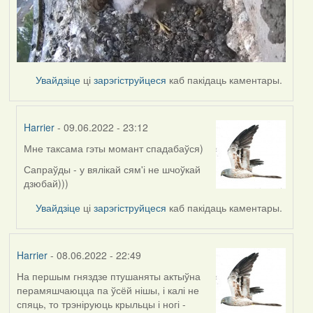
Увайдзіце
ці
зарэгіструйцеся
каб пакідаць каментары.
Harrier
- 09.06.2022 - 23:12
Мне таксама гэты момант спадабаўся)
In
reply
Сапраўды - у вялікай сям'і не шчоўкай
to
дзюбай)))
by
Увайдзіце
ці
зарэгіструйцеся
каб пакідаць каментары.
Lighty
Harrier
- 08.06.2022 - 22:49
На першым гняздзе птушаняты актыўна
перамяшчаюцца па ўсёй нішы, і калі не
спяць, то трэніруюць крыльцы і ногі -