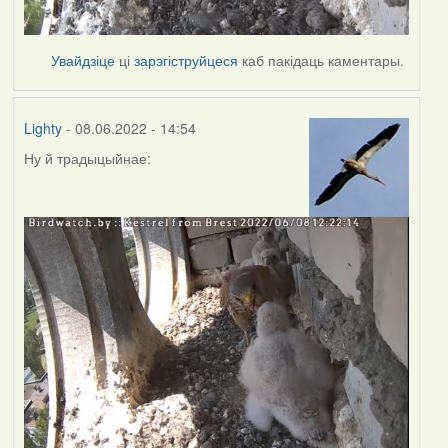
Увайдзіце
ці
зарэгіструйцеся
каб пакідаць каментары.
Lighty
- 08.06.2022 - 14:54
Ну й традыцыйнае: