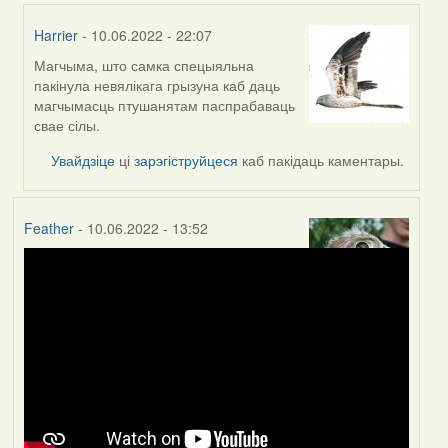
Harrier
- 10.06.2022 - 22:07
Магчыма, што самка спецыяльна
In
пакінула невялікага грызуна каб даць
reply
магчымасць птушанятам паспрабаваць
to
свае сілы.
by
Lighty
Увайдзіце
ці
зарэгіструйцеся
каб пакідаць каментары.
Feather
- 10.06.2022 - 13:52