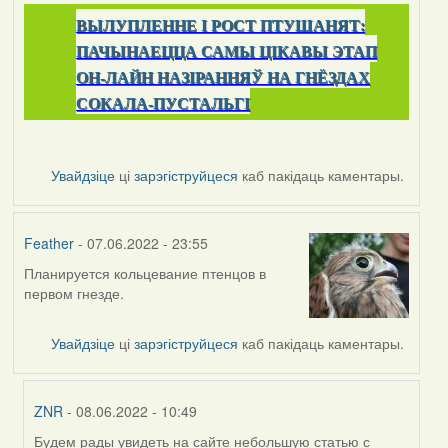
ВЫЛУПЛЕННЕ I РОСТ ПТУШАНЯТ:
ПАЧЫНАЕЦЦА САМЫ ЦІКАВЫ ЭТАП
ОН-ЛАЙН НАЗІРАННЯЎ НА ГНЁЗДАХ
СОКАЛА-ПУСТАЛЬГІ
Увайдзіце
ці
зарэгіструйцеся
каб пакідаць каментары.
Feather
- 07.06.2022 - 23:55
Планируется кольцевание птенцов в
первом гнезде.
Увайдзіце
ці
зарэгіструйцеся
каб пакідаць каментары.
ZNR
- 08.06.2022 - 10:49
Будем рады увидеть на сайте небольшую статью с