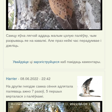
Самцу яўна лягчэй аддаць малым цэлую палёўку, чым
разрываць яе на кавалкі. Але праз нейкі час перадумвае і
дзеліць.
Увайдзіце
ці
зарэгіструйцеся
каб пакідаць каментары.
Harrier
- 08.06.2022 - 22:42
На другім гняздзе самка сёння адлятала
паляваць ажно 7 разоў, 5 першых
вярталася з палёўкамі.