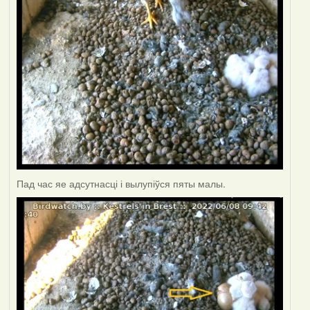
Пад час яе адсутнасці і вылупіўся пяты малы.