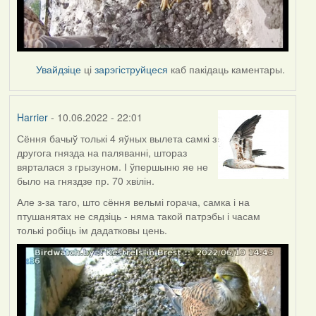
Увайдзіце
ці
зарэгіструйцеся
каб пакідаць каментары.
Harrier
- 10.06.2022 - 22:01
Сёння бачыў толькі 4 яўных вылета самкі з
другога гнязда на паляванні, штораз
вярталася з грызуном. І ўпершыню яе не
было на гняздзе пр. 70 хвілін.
Але з-за таго, што сёння вельмі горача, самка і на
птушанятах не сядзіць - няма такой патрэбы і часам
толькі робіць ім дадатковы цень.