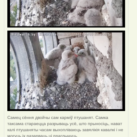
Самец сёння двойчы сам карміў птушанят. Самка
таксама стараецца разрываць усё, што прыносіць, нават
калі птушаняты часам выхопліваюць завялікія кавалкі і не
могуць іх разарваць ці праглынуць.