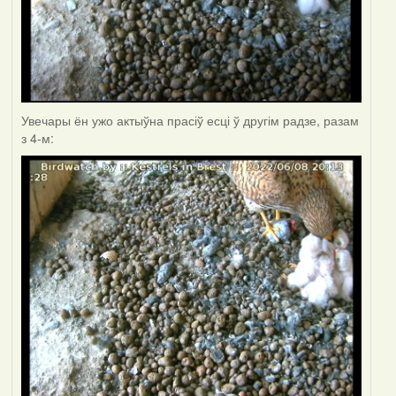
Увечары ён ужо актыўна прасіў есці ў другім радзе, разам
з 4-м: