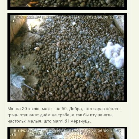
Мін на 20 хвілін, макс - на 50. Добра, што зараз цёпла і
грэць птушанят днём не трэба, а так бы птушаняты
настолькі малыя, што маглі б і мёрзнуць.