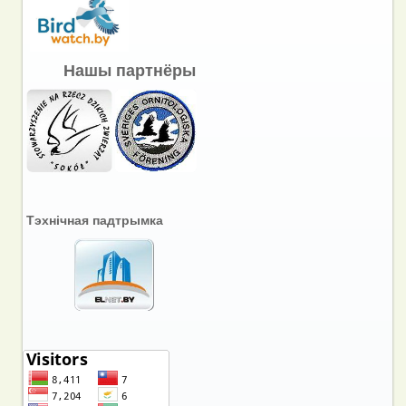
Нашы партнёры
Тэхнічная падтрымка