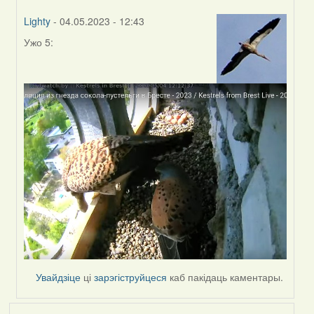
Lighty
- 04.05.2023 - 12:43
Ужо 5:
In
reply
to
by
Harrier
Увайдзіце
ці
зарэгіструйцеся
каб пакідаць каментары.