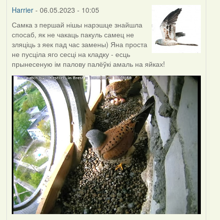
Harrier
- 06.05.2023 - 10:05
Самка з першай нішы нарэшце знайшла
спосаб, як не чакаць пакуль самец не
зляціць з яек пад час замены) Яна проста
не пусціла яго сесці на кладку - есць
прынесеную ім палову палёўкі амаль на яйках!