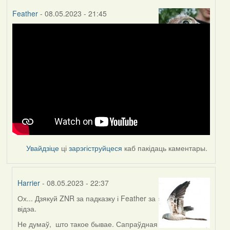
Feather
- 08.05.2023 - 21:45
Увайдзіце
ці
зарэгіструйцеся
каб пакідаць каментары.
Harrier
- 08.05.2023 - 22:37
Ох... Дзякуй ZNR за падказку і Feather за
In
відэа.
reply
to
Не думаў, што такое бывае. Сапраўдная