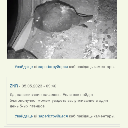
Увайдзіце
ці
зарэгіструйцеся
каб пакідаць каментары.
ZNR
- 05.05.2023 - 09:46
Да, насиживание началось. Если все пойдет
In
благополучно, можем увидеть вылупливание в один
reply
день 5-ых птенцов
to
by
Увайдзіце
ці
зарэгіструйцеся
каб пакідаць каментары.
Harrier