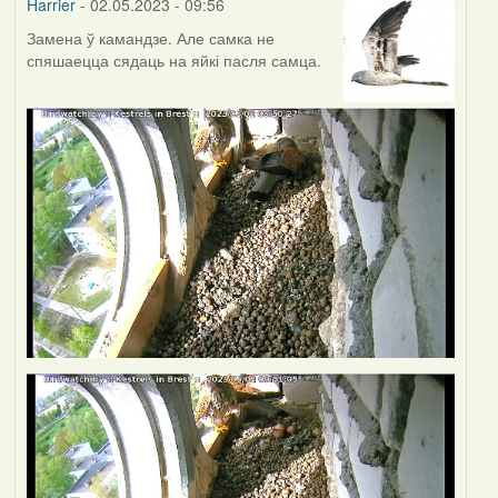
Harrier
- 02.05.2023 - 09:56
Замена ў камандзе. Але самка не
спяшаецца сядаць на яйкі пасля самца.