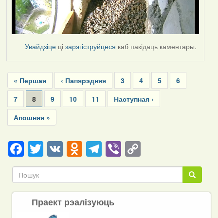
Увайдзіце
ці
зарэгіструйцеся
каб пакідаць каментары.
Pagination
First
« Першая
Previous
‹ Папярэдняя
Page
3
Page
4
Page
5
Page
6
page
page
Page
7
Current
8
Page
9
Page
10
Page
11
Next
Наступная ›
page
page
Last
Апошняя »
page
Facebook
Twitter
VK
Odnoklassniki
Telegram
Viber
Copy
Link
Пошук
Пошук
Праект рэалізуюць