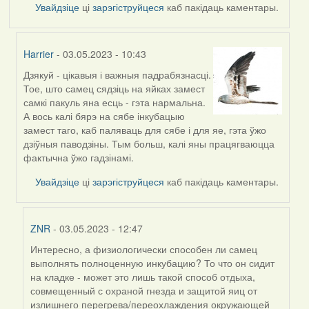
Увайдзіце
ці
зарэгіструйцеся
каб пакідаць каментары.
Harrier
- 03.05.2023 - 10:43
Дзякуй - цікавыя і важныя падрабязнасці.
In
Тое, што самец сядзіць на яйках замест
reply
самкі пакуль яна есць - гэта нармальна.
to
А вось калі бярэ на сябе інкубацыю
by
замест таго, каб паляваць для сябе і для яе, гэта ўжо
ZNR
дзіўныя паводзіны. Тым больш, калі яны працягваюцца
фактычна ўжо гадзінамі.
Увайдзіце
ці
зарэгіструйцеся
каб пакідаць каментары.
ZNR
- 03.05.2023 - 12:47
Интересно, а физиологически способен ли самец
In
выполнять полноценную инкубацию? То что он сидит
reply
на кладке - может это лишь такой способ отдыха,
to
совмещенный с охраной гнезда и защитой яиц от
by
излишнего перегрева/переохлаждения окружающей