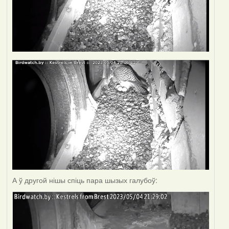
А ў другой нішы спіць пара шызых галубоў: