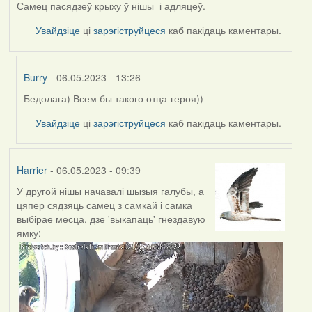
Самец пасядзеў крыху ў нішы і адляцеў.
Увайдзіце
ці
зарэгіструйцеся
каб пакідаць каментары.
Burry
- 06.05.2023 - 13:26
Бедолага) Всем бы такого отца-героя))
In
reply
Увайдзіце
ці
зарэгіструйцеся
каб пакідаць каментары.
to
by
Harrier
Harrier
- 06.05.2023 - 09:39
У другой нішы начавалі шызыя галубы, а
цяпер сядзяць самец з самкай і самка
выбірае месца, дзе 'выкапаць' гнездавую
ямку: