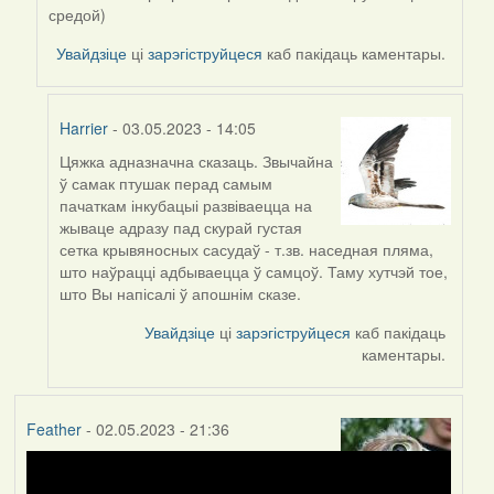
Harrier
средой)
Увайдзіце
ці
зарэгіструйцеся
каб пакідаць каментары.
Harrier
- 03.05.2023 - 14:05
Цяжка адназначна сказаць. Звычайна
In
ў самак птушак перад самым
reply
пачаткам інкубацыі развіваецца на
to
жываце адразу пад скурай густая
by
сетка крывяносных сасудаў - т.зв. наседная пляма,
ZNR
што наўрацці адбываецца ў самцоў. Таму хутчэй тое,
што Вы напісалі ў апошнім сказе.
Увайдзіце
ці
зарэгіструйцеся
каб пакідаць
каментары.
Feather
- 02.05.2023 - 21:36