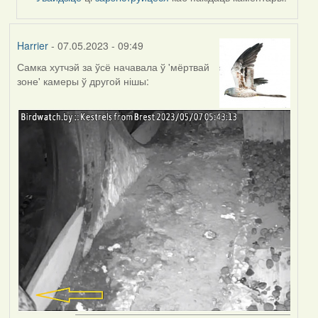
Harrier
- 07.05.2023 - 09:49
Самка хутчэй за ўсё начавала ў 'мёртвай
зоне' камеры ў другой нішы: