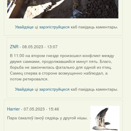
Увайдзіце
ці
зарэгіструйцеся
каб пакідаць каментары.
ZNR
- 08.05.2023 - 13:07
В 11:00 на втором гнезде произошел конфликт между
In
двумя самками, продолжавшийся минут пять. Благо,
reply
борьба не закончилась фатально для одной из птиц.
to
Самец сперва в стороне возмущенно наблюдал, а
by
потом ретировался.
Harrier
Увайдзіце
ці
зарэгіструйцеся
каб пакідаць каментары.
Harrier
- 07.05.2023 - 15:46
Пара cакалоў ізноў сядзіць у другой нішы.