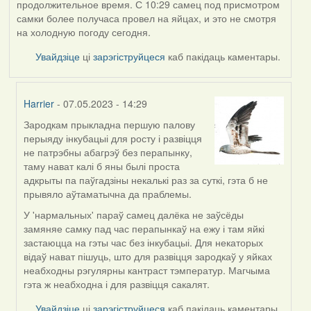
продолжительное время. С 10:29 самец под присмотром
самки более получаса провел на яйцах, и это не смотря
на холодную погоду сегодня.
Увайдзіце
ці
зарэгіструйцеся
каб пакідаць каментары.
Harrier
- 07.05.2023 - 14:29
Зародкам прыкладна першую палову
In
перыяду інкубацыі для росту і развіцця
reply
не патрэбны абагрэў без перапынку,
to
таму нават калі б яны былі проста
by
адкрыты па паўгадзіны некалькі раз за суткі, гэта б не
ZNR
прывяло аўтаматычна да праблемы.
У 'нармальных' параў самец далёка не заўсёды
замяняе самку пад час перапынкаў на ежу і там яйкі
застаюцца на гэты час без інкубацыі. Для некаторых
відаў нават пішуць, што для развіцця зародкаў у яйках
неабходны рэгулярны кантраст тэмператур. Магчыма
гэта ж неабходна і для развіцця сакалят.
Увайдзіце
ці
зарэгіструйцеся
каб пакідаць каментары.