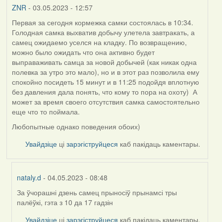
ZNR
- 03.05.2023 - 12:57
Первая за сегодня кормежка самки состоялась в 10:34.
Голодная самка выхватив добычу улетела завтракать, а
самец ожидаемо уселся на кладку. По возвращению,
можно было ожидать что она активно будет
выправаживать самца за новой добычей (как никак одна
полевка за утро это мало), но и в этот раз позволила ему
спокойно посидеть 15 минут и в 11:25 подойдя вплотную
без давления дала понять, что кому то пора на охоту) А
может за время своего отсутствия самка самостоятельно
еще что то поймала.
Любопытные однако поведения обоих)
Увайдзіце
ці
зарэгіструйцеся
каб пакідаць каментары.
nataly.d
- 04.05.2023 - 08:48
За ўчорашні дзень самец прыносіў прынамсі тры
In
палёўкі, гэта з 10 да 17 гадзін
reply
to
Увайдзіце
ці
зарэгіструйцеся
каб пакідаць каментары.