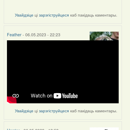
Увайдзіце
ці
зарэгіструйцеся
каб пакідаць каментары.
Feather
- 06.05.2023 - 22:23
Увайдзіце
ці
зарэгіструйцеся
каб пакідаць каментары.