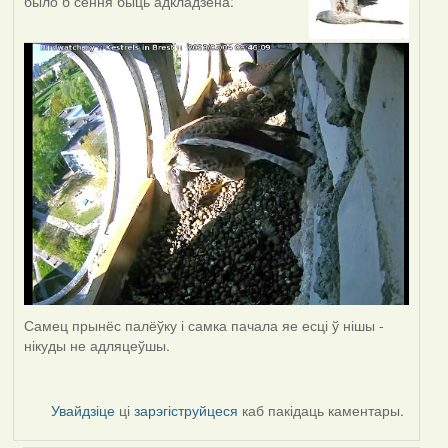
было б сёння быць адкладзена:
Самец прынёс палёўку і самка пачала яе есці ў нішы -
нікуды не адляцеўшы.
Увайдзіце
ці
зарэгіструйцеся
каб пакідаць каментары.