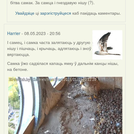
by
бітва самак. За самца і гнездавую нішу (?).
Feather
Увайдзіце
ці
зарэгіструйцеся
каб пакідаць каментары.
Harrier
- 08.05.2023 - 20:56
І самец, і самка часта залятаюць у другую
нішу і пішчаць, і крычаць, адлятаюць і зноў
вяртаюцца.
Самка ўжо садзілася капаць ямку ў дальнім канцы нішы,
на бетоне.