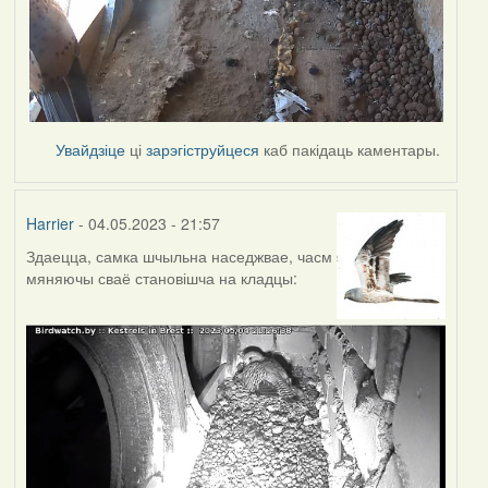
Увайдзіце
ці
зарэгіструйцеся
каб пакідаць каментары.
Harrier
- 04.05.2023 - 21:57
Здаецца, самка шчыльна наседжвае, часм
мяняючы сваё становішча на кладцы: