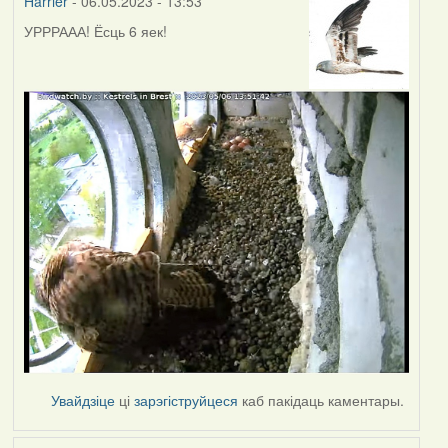
Harrier
- 06.05.2023 - 13:53
УРРРААА! Ёсць 6 яек!
Увайдзіце
ці
зарэгіструйцеся
каб пакідаць каментары.