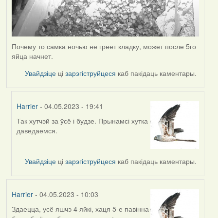
Почему то самка ночью не греет кладку, может после 5го
яйца начнет.
Увайдзіце
ці
зарэгіструйцеся
каб пакідаць каментары.
Harrier
- 04.05.2023 - 19:41
Так хутчэй за ўсё і будзе. Прынамсі хутка
In
даведаемся.
reply
to
by
Увайдзіце
ці
зарэгіструйцеся
каб пакідаць каментары.
ZNR
Harrier
- 04.05.2023 - 10:03
Здаецца, усё яшчэ 4 яйкі, хаця 5-е павінна