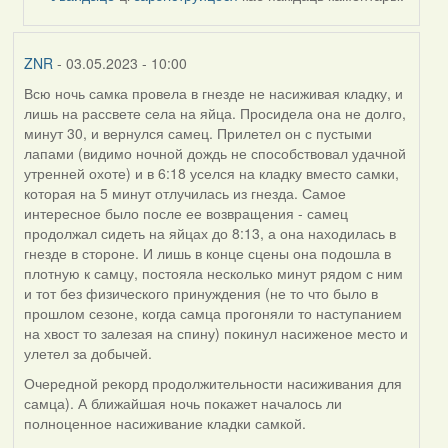
by
ZNR
ZNR
- 03.05.2023 - 10:00
Всю ночь самка провела в гнезде не насиживая кладку, и
лишь на рассвете села на яйца. Просидела она не долго,
минут 30, и вернулся самец. Прилетел он с пустыми
лапами (видимо ночной дождь не способствовал удачной
утренней охоте) и в 6:18 уселся на кладку вместо самки,
которая на 5 минут отлучилась из гнезда. Самое
интересное было после ее возвращения - самец
продолжал сидеть на яйцах до 8:13, а она находилась в
гнезде в стороне. И лишь в конце сцены она подошла в
плотную к самцу, постояла несколько минут рядом с ним
и тот без физического принуждения (не то что было в
прошлом сезоне, когда самца прогоняли то наступанием
на хвост то залезая на спину) покинул насиженое место и
улетел за добычей.
Очередной рекорд продолжительности насиживания для
самца). А ближайшая ночь покажет началось ли
полноценное насиживание кладки самкой.