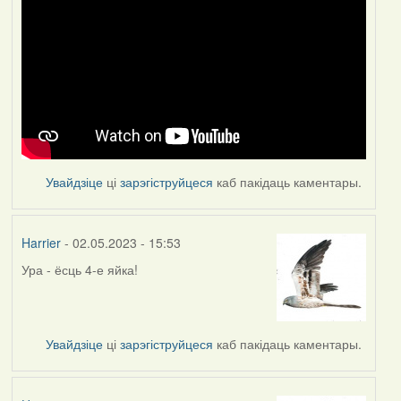
Увайдзіце
ці
зарэгіструйцеся
каб пакідаць каментары.
Harrier
- 02.05.2023 - 15:53
Ура - ёсць 4-е яйка!
Увайдзіце
ці
зарэгіструйцеся
каб пакідаць каментары.