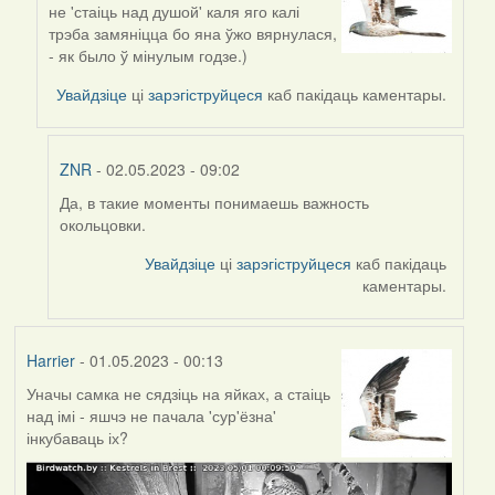
не 'стаіць над душой' каля яго калі
reply
трэба замяніцца бо яна ўжо вярнулася,
to
- як было ў мінулым годзе.)
by
ZNR
Увайдзіце
ці
зарэгіструйцеся
каб пакідаць каментары.
ZNR
- 02.05.2023 - 09:02
Да, в такие моменты понимаешь важность
In
окольцовки.
reply
to
Увайдзіце
ці
зарэгіструйцеся
каб пакідаць
by
каментары.
Harrier
Harrier
- 01.05.2023 - 00:13
Уначы самка не сядзіць на яйках, а стаіць
над імі - яшчэ не пачала 'сур'ёзна'
інкубаваць іх?