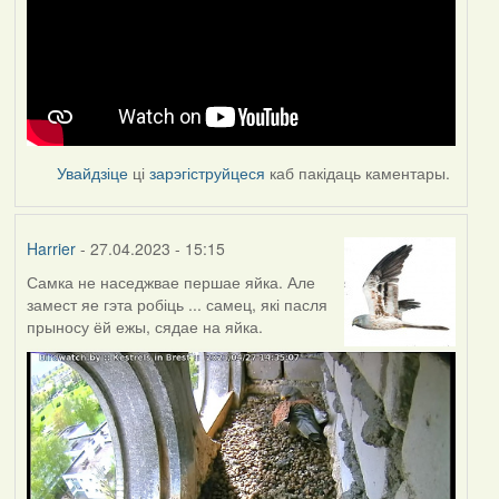
Увайдзіце
ці
зарэгіструйцеся
каб пакідаць каментары.
Harrier
- 27.04.2023 - 15:15
Самка не наседжвае першае яйка. Але
замест яе гэта робіць ... самец, які пасля
прыносу ёй ежы, сядае на яйка.