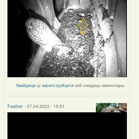
Увайдзіце
ці
зарэгіструйцеся
каб пакідаць каментары.
Feather
- 27.04.2023 - 19:51