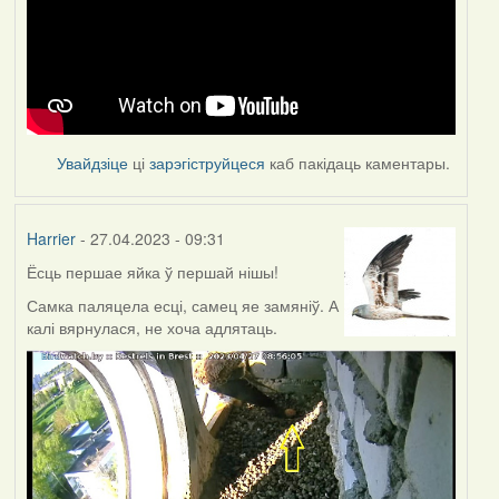
Увайдзіце
ці
зарэгіструйцеся
каб пакідаць каментары.
Harrier
- 27.04.2023 - 09:31
Ёсць першае яйка ў першай нішы!
Самка паляцела есці, самец яе замяніў. А
калі вярнулася, не хоча адлятаць.