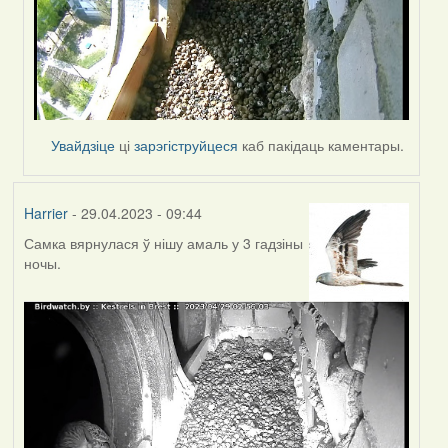
Увайдзіце
ці
зарэгіструйцеся
каб пакідаць каментары.
Harrier
- 29.04.2023 - 09:44
Самка вярнулася ў нішу амаль у 3 гадзіны
ночы.