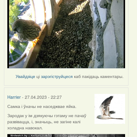
Увайдзіце
ці
зарэгіструйцеся
каб пакідаць каментары.
Harrier
- 27.04.2023 - 22:27
Самка і ўначы не наседжвае яйка.
Зародак у ім дзякуючы гэтаму не пачаў
развівацца, і, значыць, не загіне калі
холадна навокал.