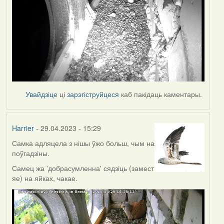
Увайдзіце
ці
зарэгіструйцеся
каб пакідаць каментары.
Harrier
- 29.04.2023 - 15:29
Самка адляцела з нішы ўжо больш, чым на
поўгадзіны.
Самец жа 'добрасумленна' сядзіць (замест
яе) на яйках, чакае.