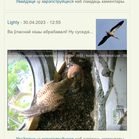
Увайдзіце
ці
зарэгіструйцеся
каб пакідаць каментары.
Lighty
- 30.04.2023 - 12:55
Ва ўласнай нішы абрабавалі! Ну суседзі...
Увайдзіце
ці
зарэгіструйцеся
каб пакідаць каментары.