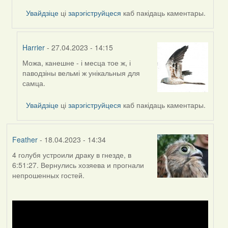
Harrier
Увайдзіце
ці
зарэгіструйцеся
каб пакідаць каментары.
Harrier
- 27.04.2023 - 14:15
Можа, канешне - і месца тое ж, і
In
паводзіны вельмі ж унікальныя для
reply
самца.
to
by
Увайдзіце
ці
зарэгіструйцеся
каб пакідаць каментары.
Lighty
Feather
- 18.04.2023 - 14:34
4 голубя устроили драку в гнезде, в
6:51:27. Вернулись хозяева и прогнали
непрошенных гостей.