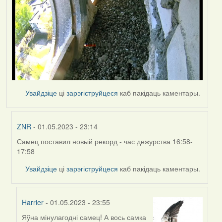
Увайдзіце
ці
зарэгіструйцеся
каб пакідаць каментары.
ZNR
- 01.05.2023 - 23:14
Самец поставил новый рекорд - час дежурства 16:58-
In
17:58
reply
to
Увайдзіце
ці
зарэгіструйцеся
каб пакідаць каментары.
by
Harrier
Harrier
- 01.05.2023 - 23:55
Яўна мінулагодні самец! А вось самка
In