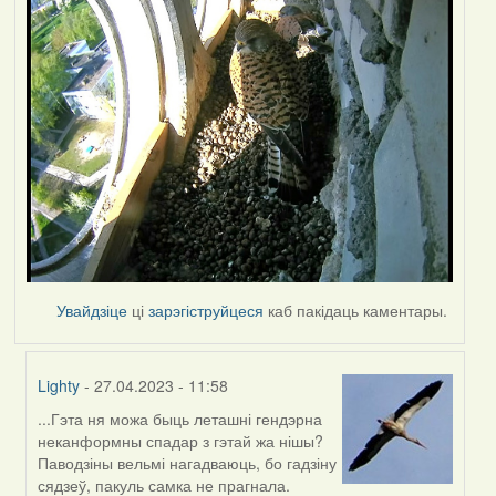
Увайдзіце
ці
зарэгіструйцеся
каб пакідаць каментары.
Lighty
- 27.04.2023 - 11:58
...Гэта ня можа быць леташні гендэрна
In
неканформны спадар з гэтай жа нішы?
reply
Паводзіны вельмі нагадваюць, бо гадзіну
to
сядзеў, пакуль самка не прагнала.
by