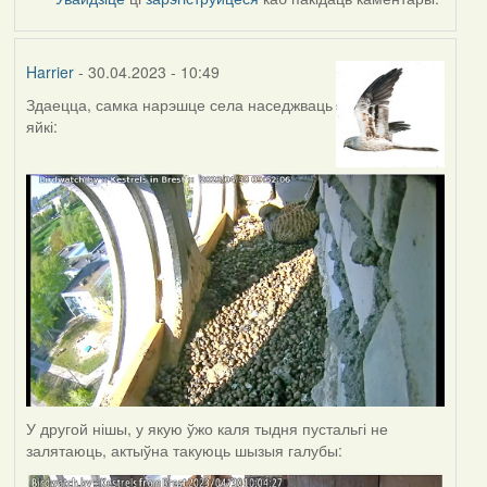
Harrier
- 30.04.2023 - 10:49
Здаецца, самка нарэшце села наседжваць
яйкі:
У другой нішы, у якую ўжо каля тыдня пустальгі не
залятаюць, актыўна такуюць шызыя галубы: