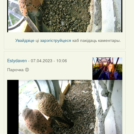
Увайдзіце
ці
зарэгіструйцеся
каб пакідаць каментары.
Estydaven
- 07.04.2023 - 10:06
Парочка 😍