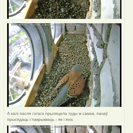
А калі пасля гэтага прыляцела туды ж самка, пачаў
прысядаць і пакрыкваць - як і яна.