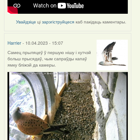
Увайдзіце
ці
зарэгіструйцеся
каб пакідаць каментары.
Harrier
- 10.04.2023 - 15:07
Самец прыляцеў ў першую нішу і хутчэй
больш прысядаў, чым сапраўды капаў
ямку бліжэй да камеры.