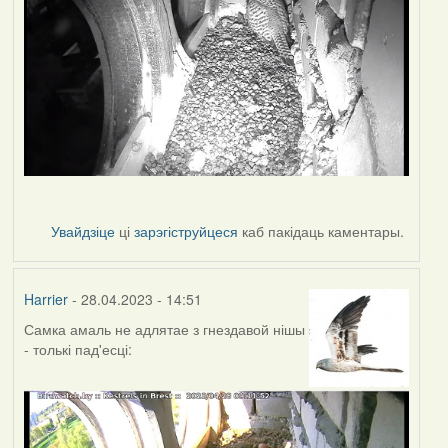
Увайдзіце
ці
зарэгіструйцеся
каб пакідаць каментары.
Harrier
- 28.04.2023 - 14:51
Самка амаль не адлятае з гнездавой нішы
- толькі пад'есці: