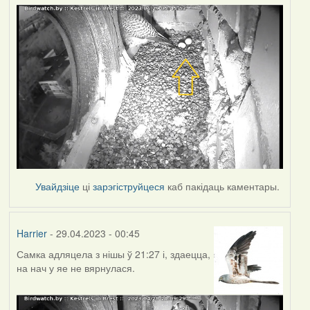
Увайдзіце
ці
зарэгіструйцеся
каб пакідаць каментары.
Harrier
- 29.04.2023 - 00:45
Самка адляцела з нішы ў 21:27 і, здаецца,
на нач у яе не вярнулася.