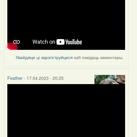
Увайдзіце
ці
зарэгіструйцеся
каб пакідаць каментары.
Feather
- 17.04.2023 - 20:25