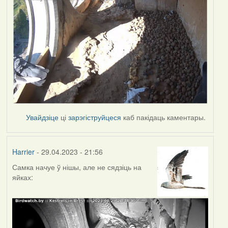
Увайдзіце
ці
зарэгіструйцеся
каб пакідаць каментары.
Harrier
- 29.04.2023 - 21:56
Самка начуе ў нішы, але не сядзіць на
яйках: