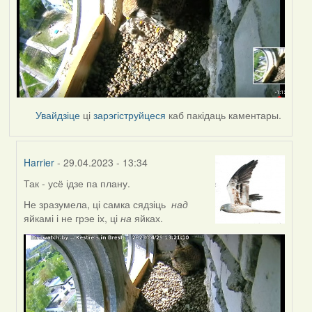
Увайдзіце
ці
зарэгіструйцеся
каб пакідаць каментары.
Harrier
- 29.04.2023 - 13:34
Так - усё ідзе па плану.
In
reply
Не зразумела, ці самка сядзіць
над
to
яйкамі і не грэе іх, ці
на
яйках.
by
Lighty