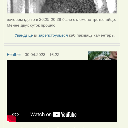
вечером где то в 20:25-20:28 было отложено третье яйцо.
Менее двух суток прошло
Увайдзіце
ці
зарэгіструйцеся
каб пакідаць каментары.
Feather
- 30.04.2023 - 16:22