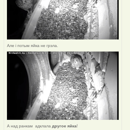
Але і потым яйка не грэла.
А над ранкам адклала
другое яйка
!