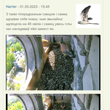
Harrier
- 01.05.2023 - 15:45
З такім гіперадказным самцом і самка
адчувае сябе інакш, чым звычайна:
адляцела на 45 хвілін і самец увесь гэты
час наседжваў яйкі замест яе.