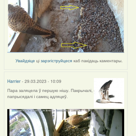
Увайдзіце
ці
зарэгіструйцеся
каб пакідаць каментары.
Harrier
- 29.03.2023 - 10:09
Пара заляцела ў першую нішу. Пакрычалі,
папрысядалі і самец адляцеў.