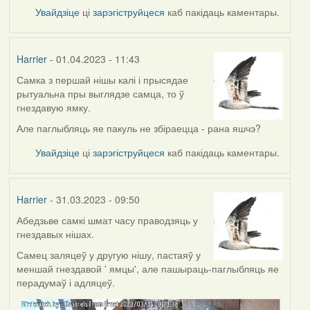
Увайдзіце
ці
зарэгіструйцеся
каб пакідаць каментары.
Harrier
- 01.04.2023 - 11:43
Самка з першай нішы калі і прысядае
рытуальна пры выглядзе самца, то ў
гнездавую ямку.
Але паглыбляць яе пакуль не збіраецца - рана яшчэ?
Увайдзіце
ці
зарэгіструйцеся
каб пакідаць каментары.
Harrier
- 31.03.2023 - 09:50
Абедзьве самкі шмат часу праводзяць у
гнездавых нішах.
Самец заляцеў у другую нішу, пастаяў у
меншай гнездавой ' ямцы', але пашыраць-паглыбляць яе
перадумаў і адляцеў.