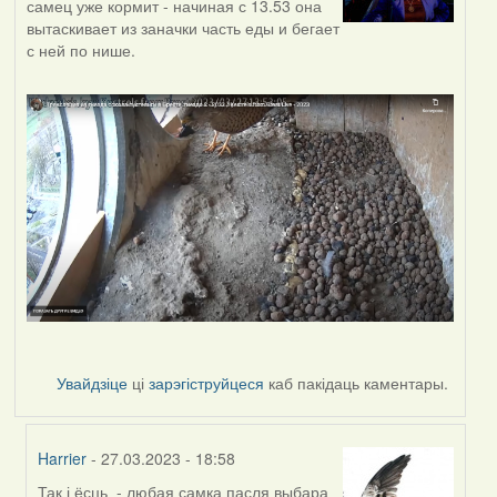
самец уже кормит - начиная с 13.53 она
вытаскивает из заначки часть еды и бегает
с ней по нише.
Увайдзіце
ці
зарэгіструйцеся
каб пакідаць каментары.
Harrier
- 27.03.2023 - 18:58
Так і ёсць - любая самка пасля выбара