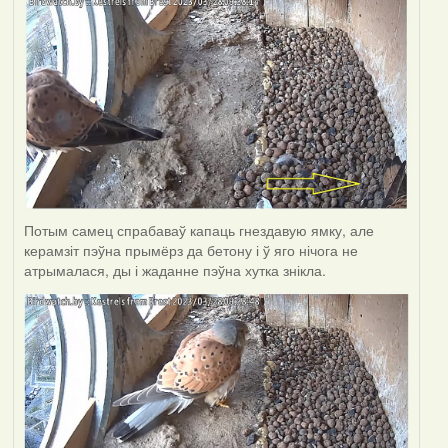
Потым самец спрабаваў капаць гнездавую ямку, але
керамзіт пэўна прымёрз да бетону і ў яго нічога не
атрымалася, ды і жаданне пэўна хутка знікла.