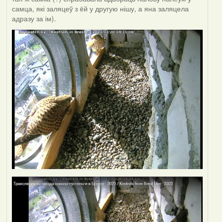
самца, які заляцеў з ёй у другую нішу, а яна заляцела
адразу за ім).