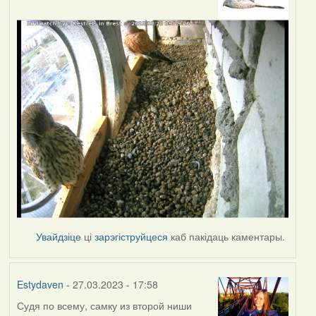
Увайдзіце
ці
зарэгіструйцеся
каб пакідаць каментары.
Estydaven
- 27.03.2023 - 17:58
Судя по всему, самку из второй ниши