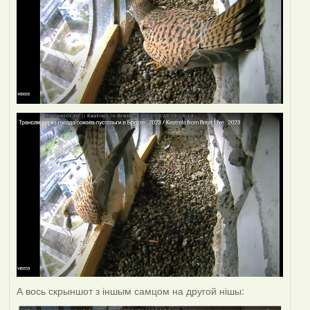
А вось скрыншот з іншым самцом на другой нішы: