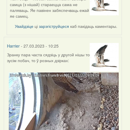
In
самца (з нішай) стараецца сама не
reply
паляваць. Яе павінен забяспечваць ежай
to
яе самец.
by
Estydaven
Увайдзіце
ці
зарэгіструйцеся
каб пакідаць каментары.
Harrier
- 27.03.2023 - 10:25
Зранку пара часта сядзіць у другой нішы то
зусім побач, то ў розных дзірках: