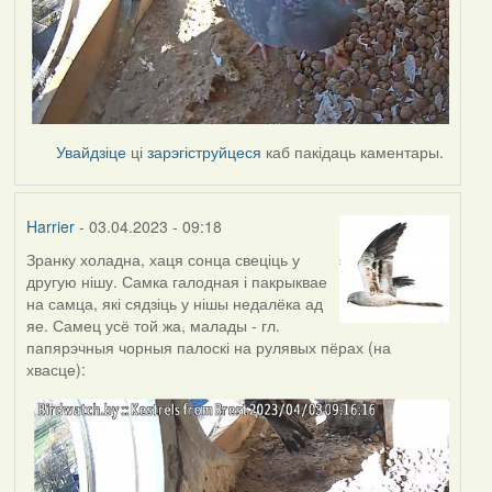
Увайдзіце
ці
зарэгіструйцеся
каб пакідаць каментары.
Harrier
- 03.04.2023 - 09:18
Зранку холадна, хаця сонца свеціць у
другую нішу. Самка галодная і пакрыквае
на самца, які сядзіць у нішы недалёка ад
яе. Самец усё той жа, малады - гл.
папярэчныя чорныя палоскі на рулявых пёрах (на
хвасце):