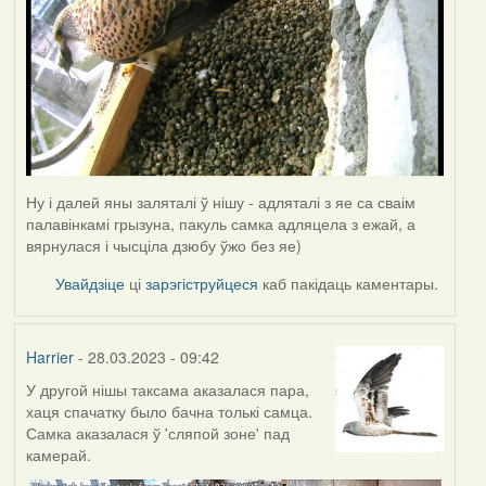
Ну і далей яны заляталі ў нішу - адляталі з яе са сваім
палавінкамі грызуна, пакуль самка адляцела з ежай, а
вярнулася і чысціла дзюбу ўжо без яе)
Увайдзіце
ці
зарэгіструйцеся
каб пакідаць каментары.
Harrier
- 28.03.2023 - 09:42
У другой нішы таксама аказалася пара,
хаця спачатку было бачна толькі самца.
Самка аказалася ў 'сляпой зоне' пад
камерай.