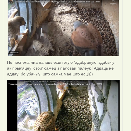
Не паспела яна пачаць есці гэтую 'адабраную' здабычу,
як прыляцеў 'свой' самец з паловай палёўкі! Аддаць не
аддаў, бо ўбачыў, што самка мае што есці)))