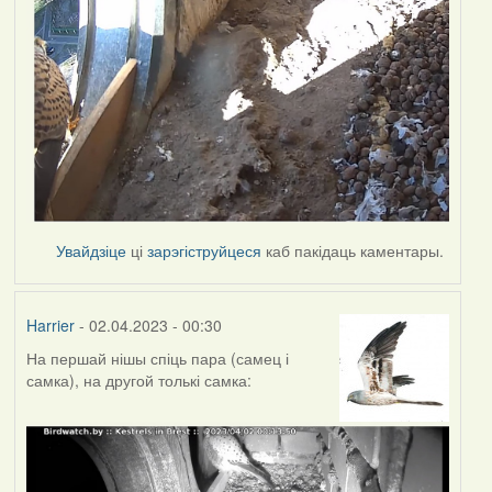
Увайдзіце
ці
зарэгіструйцеся
каб пакідаць каментары.
Harrier
- 02.04.2023 - 00:30
На першай нішы спіць пара (самец і
самка), на другой толькі самка: