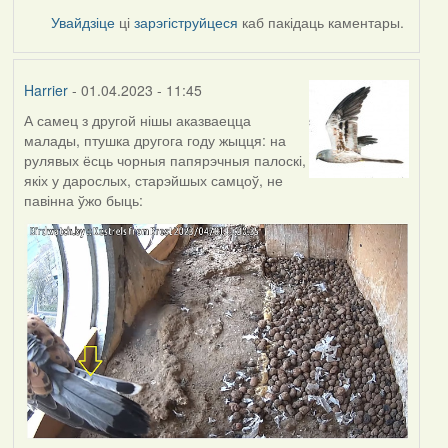
Увайдзіце
ці
зарэгіструйцеся
каб пакідаць каментары.
Harrier
- 01.04.2023 - 11:45
А самец з другой нішы аказваецца
малады, птушка другога году жыцця: на
рулявых ёсць чорныя папярэчныя палоскі,
якіх у дарослых, старэйшых самцоў, не
павінна ўжо быць: