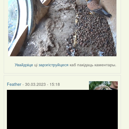
Увайдзіце
ці
зарэгіструйцеся
каб пакідаць каментары.
Feather
- 30.03.2023 - 15:18