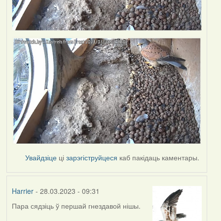
Увайдзіце
ці
зарэгіструйцеся
каб пакідаць каментары.
Harrier
- 28.03.2023 - 09:31
Пара сядзіць ў першай гнездавой нішы.