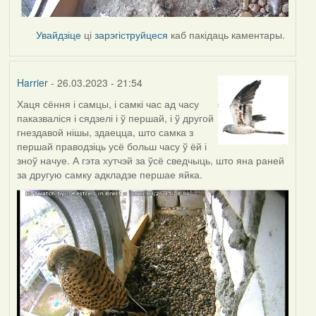
Увайдзіце
ці
зарэгіструйцеся
каб пакідаць каментары.
Harrier
- 26.03.2023 - 21:54
Хаця сёння і самцы, і самкі час ад часу
паказваліся і сядзелі і ў першай, і ў другой
гнездавой нішы, здаецца, што самка з
першай праводзіць усё больш часу ў ёй і
зноў начуе. А гэта хутчэй за ўсё сведчыць, што яна раней
за другую самку адкладзе першае яйка.