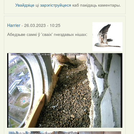
Увайдзіце
ці
зарэгіструйцеся
каб пакідаць каментары.
Harrier
- 26.03.2023 - 10:25
Абедзьве самкі ў 'сваіх' гнездавых нішах: