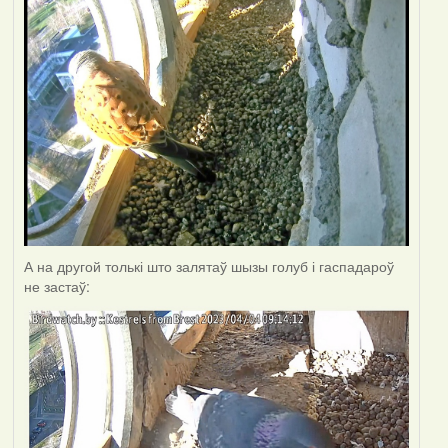
А на другой толькі што залятаў шызы голуб і гаспадароў
не застаў: