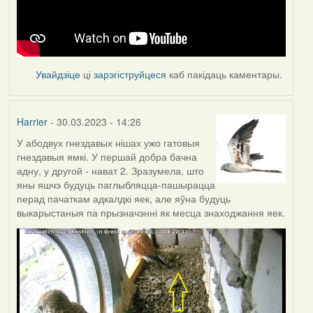
Увайдзіце
ці
зарэгіструйцеся
каб пакідаць каментары.
Harrier
- 30.03.2023 - 14:26
У абодвух гнездавых нішах ужо гатовыя
гнездавыя ямкі. У першай добра бачна
адну, у другой - нават 2. Зразумела, што
яны яшчэ будуць паглыбляцца-пашырацца
перад пачаткам адкалдкі яек, але яўна будуць
выкарыстаныя па прызначэнні як месца знаходжання яек.