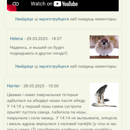
Увайдзіце
ці
зарэгіструйцеся
каб пакідаць каментары.
Helena
- 29.03.2023 - 18:07
Надеюсь, и мышей он будет
In
подкидывать в другое гнездо!)
reply
to
Увайдзіце
ці
зарэгіструйцеся
каб пакідаць каментары.
by
Feather
Harrier
- 28.03.2023 - 15:00
Цікавая і нават павучальная гісторыя
адбылася на абодвух нішах пасля абеду.
У 14:10 у першай нішы самка сустрэла
прылёт пустога самца, пабегала па нішы,
пакрычала і села чакаць. У 14:14 не вытрымала, зляцела
і амаль адразу вярнулася з паловай палёўкі (у гэты ж час
тая ж самка (?) спрабавала адабраць палову палёўкі у