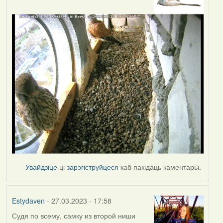
Увайдзіце
ці
зарэгіструйцеся
каб пакідаць каментары.
Estydaven
- 27.03.2023 - 17:58
Судя по всему, самку из второй ниши