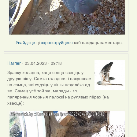
Увайдзіце
ці
зарэгіструйцеся
каб пакідаць каментары.
Harrier
- 03.04.2023 - 09:18
Зранку холадна, хаця сонца свеціць у
другую нішу. Самка галодная і пакрыквае
на самца, які сядзіць у нішы недалёка ад
яе. Самец усё той жа, малады - гл.
папярэчныя чорныя палоскі на рулявых пёрах (на
хвасце):