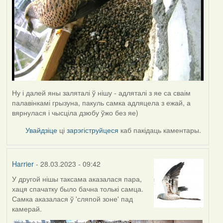
Ну і далей яны заляталі ў нішу - адляталі з яе са сваім
палавінкамі грызуна, пакуль самка адляцела з ежай, а
вярнулася і чысціла дзюбу ўжо без яе)
Увайдзіце
ці
зарэгіструйцеся
каб пакідаць каментары.
Harrier
- 28.03.2023 - 09:42
У другой нішы таксама аказалася пара,
хаця спачатку было бачна толькі самца.
Самка аказалася ў 'сляпой зоне' пад
камерай.