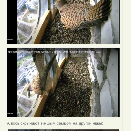
А вось скрыншот з іншым самцом на другой нішы: