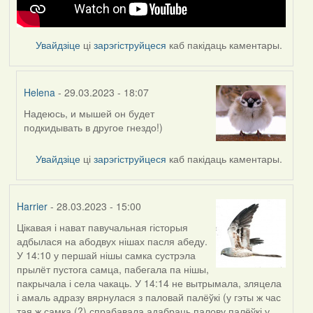
Увайдзіце
ці
зарэгіструйцеся
каб пакідаць каментары.
Helena
- 29.03.2023 - 18:07
Надеюсь, и мышей он будет
In
подкидывать в другое гнездо!)
reply
to
Увайдзіце
ці
зарэгіструйцеся
каб пакідаць каментары.
by
Feather
Harrier
- 28.03.2023 - 15:00
Цікавая і нават павучальная гісторыя
адбылася на абодвух нішах пасля абеду.
У 14:10 у першай нішы самка сустрэла
прылёт пустога самца, пабегала па нішы,
пакрычала і села чакаць. У 14:14 не вытрымала, зляцела
і амаль адразу вярнулася з паловай палёўкі (у гэты ж час
тая ж самка (?) спрабавала адабраць палову палёўкі у