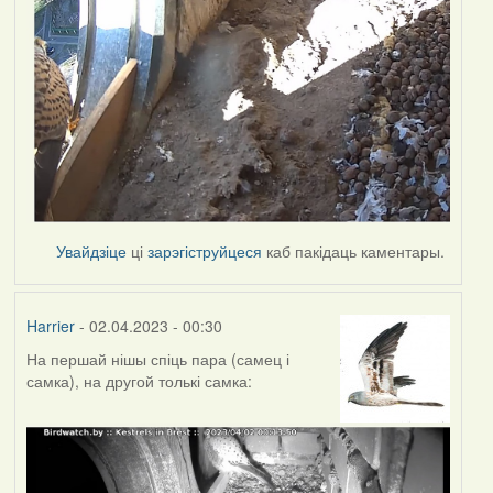
Увайдзіце
ці
зарэгіструйцеся
каб пакідаць каментары.
Harrier
- 02.04.2023 - 00:30
На першай нішы спіць пара (самец і
самка), на другой толькі самка: