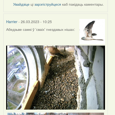
Увайдзіце
ці
зарэгіструйцеся
каб пакідаць каментары.
Harrier
- 26.03.2023 - 10:25
Абедзьве самкі ў 'сваіх' гнездавых нішах: