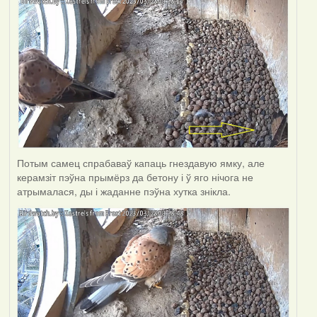
Потым самец спрабаваў капаць гнездавую ямку, але
керамзіт пэўна прымёрз да бетону і ў яго нічога не
атрымалася, ды і жаданне пэўна хутка знікла.