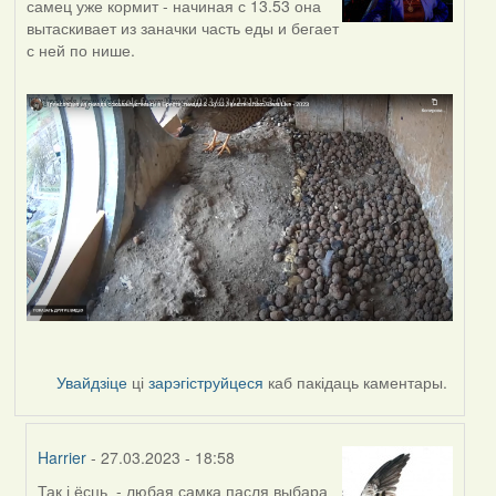
самец уже кормит - начиная с 13.53 она
вытаскивает из заначки часть еды и бегает
с ней по нише.
Увайдзіце
ці
зарэгіструйцеся
каб пакідаць каментары.
Harrier
- 27.03.2023 - 18:58
Так і ёсць - любая самка пасля выбара