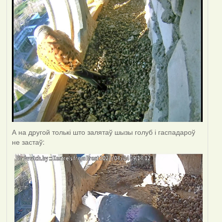
А на другой толькі што залятаў шызы голуб і гаспадароў
не застаў: