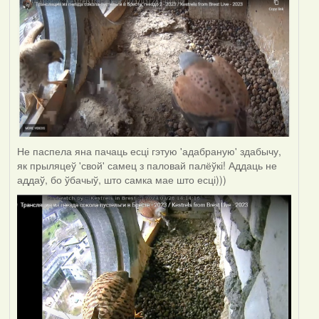
Не паспела яна пачаць есці гэтую 'адабраную' здабычу,
як прыляцеў 'свой' самец з паловай палёўкі! Аддаць не
аддаў, бо ўбачыў, што самка мае што есці)))