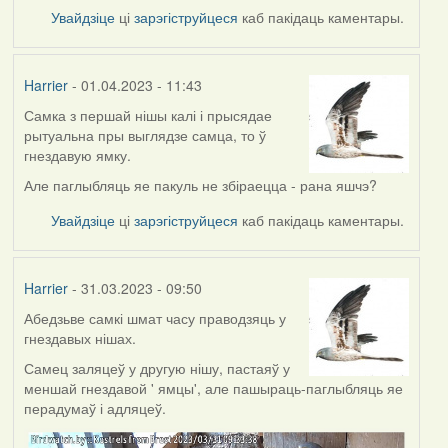
Увайдзіце
ці
зарэгіструйцеся
каб пакідаць каментары.
Harrier
- 01.04.2023 - 11:43
Самка з першай нішы калі і прысядае
рытуальна пры выглядзе самца, то ў
гнездавую ямку.
Але паглыбляць яе пакуль не збіраецца - рана яшчэ?
Увайдзіце
ці
зарэгіструйцеся
каб пакідаць каментары.
Harrier
- 31.03.2023 - 09:50
Абедзьве самкі шмат часу праводзяць у
гнездавых нішах.
Самец заляцеў у другую нішу, пастаяў у
меншай гнездавой ' ямцы', але пашыраць-паглыбляць яе
перадумаў і адляцеў.