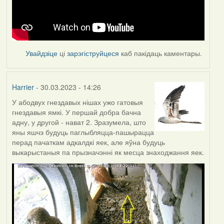
Увайдзіце
ці
зарэгіструйцеся
каб пакідаць каментары.
Harrier
- 30.03.2023 - 14:26
У абодвух гнездавых нішах ужо гатовыя
гнездавыя ямкі. У першай добра бачна
адну, у другой - нават 2. Зразумела, што
яны яшчэ будуць паглыбляцца-пашырацца
перад пачаткам адкалдкі яек, але яўна будуць
выкарыстаныя па прызначэнні як месца знаходжання яек.