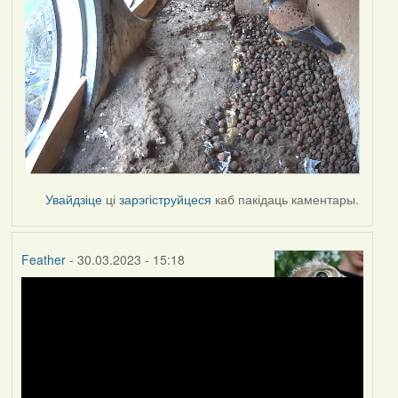
Увайдзіце
ці
зарэгіструйцеся
каб пакідаць каментары.
Feather
- 30.03.2023 - 15:18