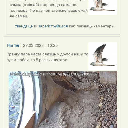
In
самца (з нішай) стараецца сама не
reply
паляваць. Яе павінен забяспечваць ежай
to
яе самец.
by
Estydaven
Увайдзіце
ці
зарэгіструйцеся
каб пакідаць каментары.
Harrier
- 27.03.2023 - 10:25
Зранку пара часта сядзіць у другой нішы то
зусім побач, то ў розных дзірках: