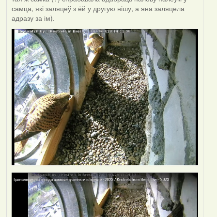
самца, які заляцеў з ёй у другую нішу, а яна заляцела
адразу за ім).