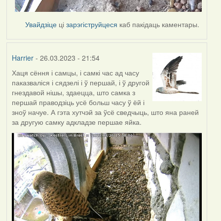
Увайдзіце
ці
зарэгіструйцеся
каб пакідаць каментары.
Harrier
- 26.03.2023 - 21:54
Хаця сёння і самцы, і самкі час ад часу
паказваліся і сядзелі і ў першай, і ў другой
гнездавой нішы, здаецца, што самка з
першай праводзіць усё больш часу ў ёй і
зноў начуе. А гэта хутчэй за ўсё сведчыць, што яна раней
за другую самку адкладзе першае яйка.