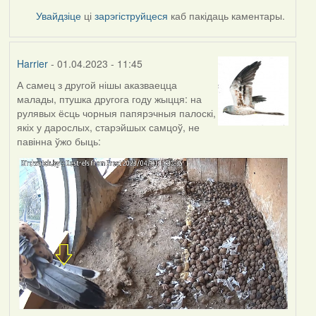
Увайдзіце
ці
зарэгіструйцеся
каб пакідаць каментары.
Harrier
- 01.04.2023 - 11:45
А самец з другой нішы аказваецца
малады, птушка другога году жыцця: на
рулявых ёсць чорныя папярэчныя палоскі,
якіх у дарослых, старэйшых самцоў, не
павінна ўжо быць: