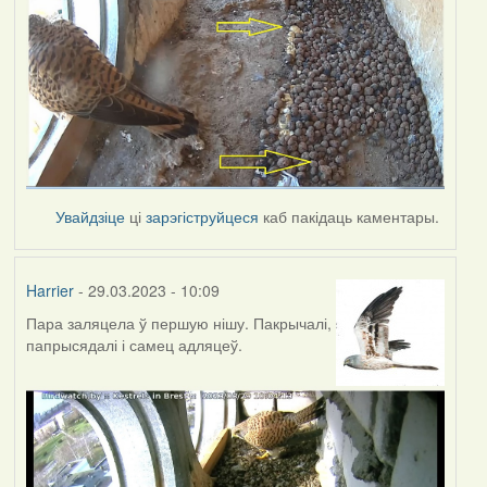
Увайдзіце
ці
зарэгіструйцеся
каб пакідаць каментары.
Harrier
- 29.03.2023 - 10:09
Пара заляцела ў першую нішу. Пакрычалі,
папрысядалі і самец адляцеў.