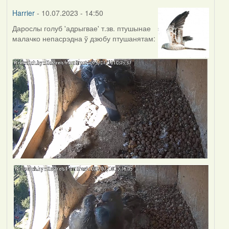
Harrier
- 10.07.2023 - 14:50
Дарослы голуб 'адрыгвае' т.зв. птушынае
малачко непасрэдна ў дзюбу птушанятам: