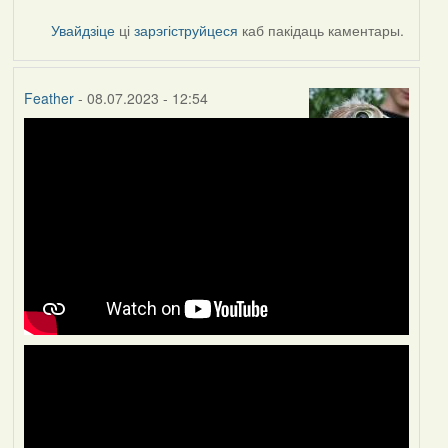
Увайдзіце
ці
зарэгіструйцеся
каб пакідаць каментары.
Feather
- 08.07.2023 - 12:54