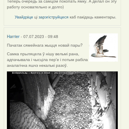
Теперь очередь за самцом покопать ямку. А делал он эту
работу основательно и долго)
Увайдзіце
ці
зарэгіструйцеся
каб пакідаць каментары.
Harrier
- 07.07.2023 - 09:48
Пачатак сямейнага жыцця новай пары?
Самка прыляцела ў нішу вельмі рана,
адпачывала і чысціла пер'е і потым рабіла
аналагічна яшчэ некалькі разоў.