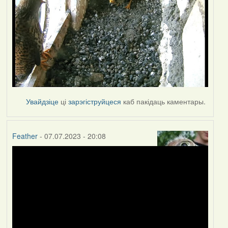
Увайдзіце
ці
зарэгіструйцеся
каб пакідаць каментары.
Feather
- 07.07.2023 - 20:08