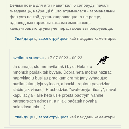
Вельмі позна для яго і нават калі б сапраўды пачалі
гнездаваць, наўрацці б што атрымалася - гарманальны
фон ужо не той, дзень скарачаецца, а не расце, і
адпаведныя гармоны таксама змяншаюць
канцэнтрацыю ці ўвогуле перастаюць выпрацоўвацца.
Увайдзіце
ці
зарэгіструйцеся
каб пакідаць каментары.
svetlana vranova
- 17.07.2023 - 00:23
Ja dumaju, što menavita tak i bylo. Heta ž u
In
mnohich ptušak tak byvaie. Dobra heta možna nazirac
reply
napryklad u busliau prad kamierami: jany vyhadujuc
to
buslianiatau, tyja vyliecac, a backi - raptom pavodziac
by
siabie jak viasnoj. Prachodziac "svatebnyja ritualy", navat
Harrier
kapuliacyja - alie heta usie prosta padtrymlivannie
partnierskich adnosin, a nijaki pačatak novaha
hniazdavannia. :-)
Увайдзіце
ці
зарэгіструйцеся
каб пакідаць каментары.