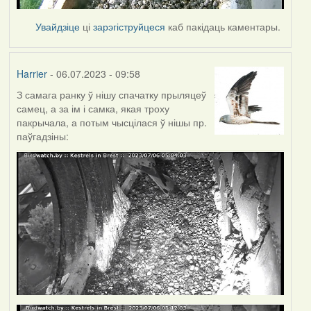
Увайдзіце
ці
зарэгіструйцеся
каб пакідаць каментары.
Harrier
- 06.07.2023 - 09:58
З самага ранку ў нішу спачатку прыляцеў
самец, а за ім і самка, якая троху
пакрычала, а потым чысцілася ў нішы пр.
паўгадзіны: