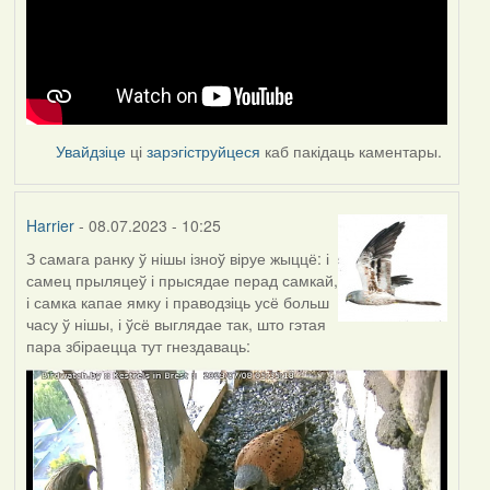
Увайдзіце
ці
зарэгіструйцеся
каб пакідаць каментары.
Harrier
- 08.07.2023 - 10:25
З самага ранку ў нішы ізноў віруе жыццё: і
самец прыляцеў і прысядае перад самкай,
і самка капае ямку і праводзіць усё больш
часу ў нішы, і ўсё выглядае так, што гэтая
пара збіраецца тут гнездаваць: