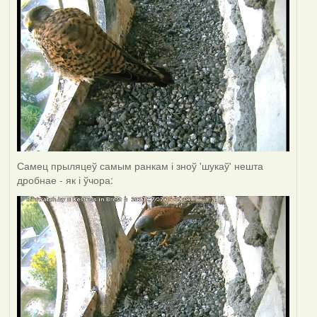
Самец прыляцеў самым ранкам і зноў 'шукаў' нешта
дробнае - як і ўчора: