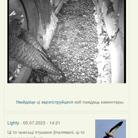
Увайдзіце
ці
зарэгіструйцеся
каб пакідаць каментары.
Lighty
- 05.07.2023 - 14:21
Ці то чыесьці птушаня ўпалявалі, ці то