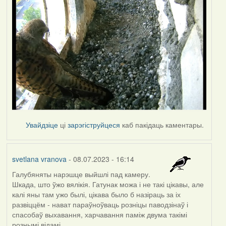
Увайдзіце
ці
зарэгіструйцеся
каб пакідаць каментары.
svetlana vranova
- 08.07.2023 - 16:14
Галубяняты нарэшце выйшлі пад камеру.
Шкада, што ўжо вялікія. Гатунак можа і не такі цікавы, але
калі яны там ужо былі, цікава было б назіраць за іх
развіццём - нават параўноўваць розніцы паводзінаў і
спасобаў выхавання, харчавання паміж двума такімі
рознымі відамі...