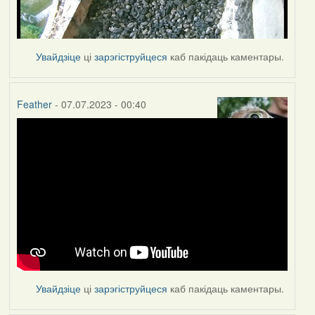
Увайдзіце
ці
зарэгіструйцеся
каб пакідаць каментары.
Feather
- 07.07.2023 - 00:40
Увайдзіце
ці
зарэгіструйцеся
каб пакідаць каментары.