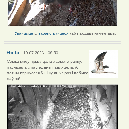
Увайдзіце
ці
зарэгіструйцеся
каб пакідаць каментары.
Harrier
- 10.07.2023 - 09:50
Самка ізноў прыляцела з самага ранку,
пасядзела з паўгадзіны і адляцела. А
потым вярнулася ў нішу яшчэ раз і пабыла
даўжэй.