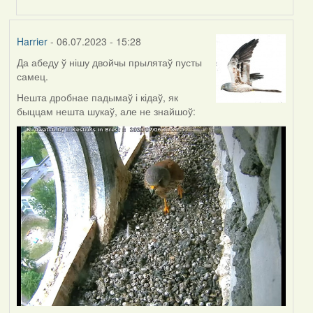
to
by
Harrier
Harrier
- 06.07.2023 - 15:28
Да абеду ў нішу двойчы прылятаў пусты
самец.
Нешта дробнае падымаў і кідаў, як
быццам нешта шукаў, але не знайшоў: