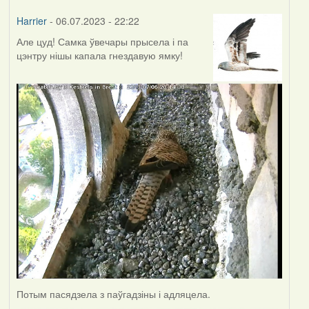
Harrier
- 06.07.2023 - 22:22
Але цуд! Самка ўвечары прысела і па
цэнтру нішы капала гнездавую ямку!
Потым пасядзела з паўгадзіны і адляцела.