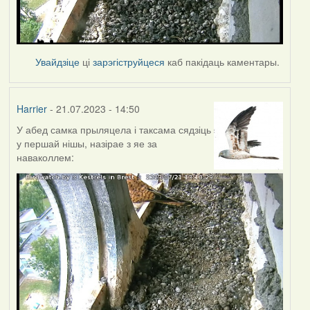
Увайдзіце
ці
зарэгіструйцеся
каб пакідаць каментары.
Harrier
- 21.07.2023 - 14:50
У абед самка прыляцела і таксама сядзіць
у першай нішы, назірае з яе за
наваколлем: