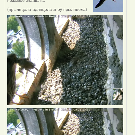
нежывое знайшлі...
(прыляцела-адляцела-зноў прыляцела)