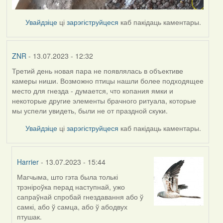
Увайдзіце
ці
зарэгіструйцеся
каб пакідаць каментары.
ZNR
- 13.07.2023 - 12:32
Третий день новая пара не появлялась в объективе
камеры ниши. Возможно птицы нашли более подходящее
место для гнезда - думается, что копания ямки и
некоторые другие элементы брачного ритуала, которые
мы успели увидеть, были не от праздной скуки.
Увайдзіце
ці
зарэгіструйцеся
каб пакідаць каментары.
Harrier
- 13.07.2023 - 15:44
Магчыма, што гэта была толькі
In
трэніроўка перад наступнай, ужо
reply
сапраўнай спробай гнездавання або ў
to
самкі, або ў самца, або ў абодвух
by
птушак.
ZNR