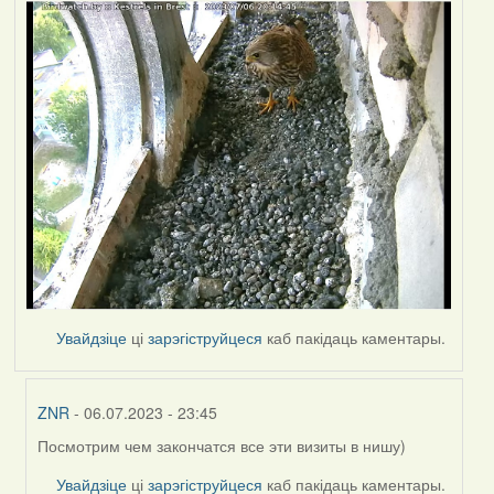
Увайдзіце
ці
зарэгіструйцеся
каб пакідаць каментары.
ZNR
- 06.07.2023 - 23:45
Посмотрим чем закончатся все эти визиты в нишу)
In
reply
Увайдзіце
ці
зарэгіструйцеся
каб пакідаць каментары.