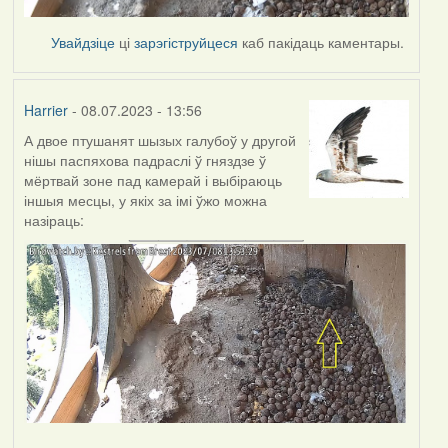
Увайдзіце
ці
зарэгіструйцеся
каб пакідаць каментары.
Harrier
- 08.07.2023 - 13:56
А двое птушанят шызых галубоў у другой
нішы паспяхова падраслі ў гняздзе ў
мёртвай зоне пад камерай і выбіраюць
іншыя месцы, у якіх за імі ўжо можна
назіраць: