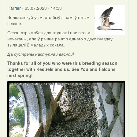
Harrier
- 23.07.2023 - 14:53
Вялікі дзякуй усім, хто быў з намі ў гэтым
сезоне.
Сезон атрымаўся для птушак і нас вельм
нечаканы, але ў рэшце рэшт з аднаго з двух гнёздаў
выляцелі 2 маладых сокала.
Да сустрэчы наступнай вясной!
Thanks for all of you who were this breeding season
together with Kestrels and us. See You and Falcons
next spring!