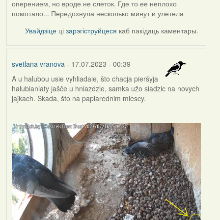
оперением, но вроде не слеток. Где то ее неплохо
помотало... Передохнула несколько минут и улетела
Увайдзіце
ці
зарэгіструйцеся
каб пакідаць каментары.
svetlana vranova
- 17.07.2023 - 00:39
A u halubou usie vyhliadaie, što chacja pieršyja
halubianiaty jašče u hniazdzie, samka užo siadzic na novych
jajkach. Škada, što na papiarednim miescy.