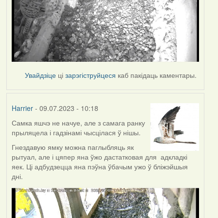
Увайдзіце
ці
зарэгіструйцеся
каб пакідаць каментары.
Harrier
- 09.07.2023 - 10:18
Самка яшчэ не начуе, але з самага ранку
прыляцела і гадзінамі чысцілася ў нішы.
Гнездавую ямку можна паглыбляць як
рытуал, але і цяпер яна ўжо дастатковая для адкладкі
яек. Ці адбудзецца яна пэўна ўбачым ужо ў бліжэйшыя
дні.