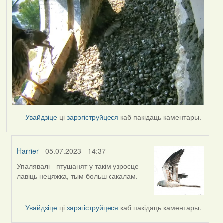
Увайдзіце
ці
зарэгіструйцеся
каб пакідаць каментары.
Harrier
- 05.07.2023 - 14:37
Упалявалі - птушанят у такім узросце
In
лавіць нецяжка, тым больш сакалам.
reply
to
by
Увайдзіце
ці
зарэгіструйцеся
каб пакідаць каментары.
Lighty