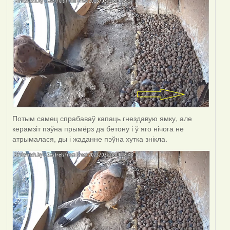
Потым самец спрабаваў капаць гнездавую ямку, але
керамзіт пэўна прымёрз да бетону і ў яго нічога не
атрымалася, ды і жаданне пэўна хутка знікла.