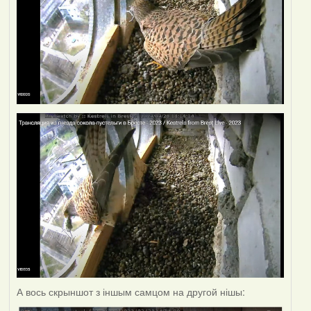
А вось скрыншот з іншым самцом на другой нішы: