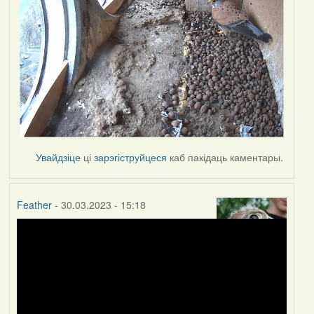
Увайдзіце
ці
зарэгіструйцеся
каб пакідаць каментары.
Feather
- 30.03.2023 - 15:18