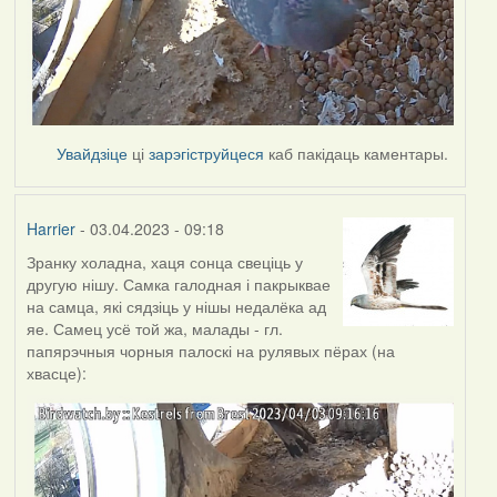
Увайдзіце
ці
зарэгіструйцеся
каб пакідаць каментары.
Harrier
- 03.04.2023 - 09:18
Зранку холадна, хаця сонца свеціць у
другую нішу. Самка галодная і пакрыквае
на самца, які сядзіць у нішы недалёка ад
яе. Самец усё той жа, малады - гл.
папярэчныя чорныя палоскі на рулявых пёрах (на
хвасце):