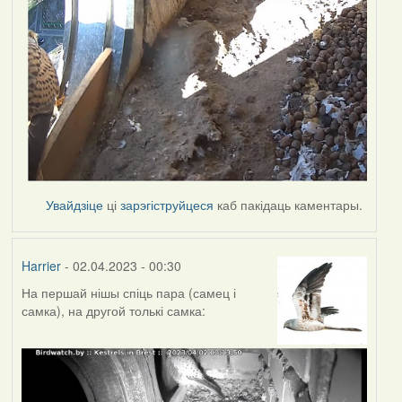
Увайдзіце
ці
зарэгіструйцеся
каб пакідаць каментары.
Harrier
- 02.04.2023 - 00:30
На першай нішы спіць пара (самец і
самка), на другой толькі самка: