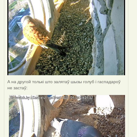
А на другой толькі што залятаў шызы голуб і гаспадароў
не застаў: