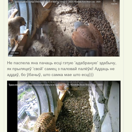
Не паспела яна пачаць есці гэтую 'адабраную' здабычу,
як прыляцеў 'свой' самец з паловай палёўкі! Аддаць не
аддаў, бо ўбачыў, што самка мае што есці)))