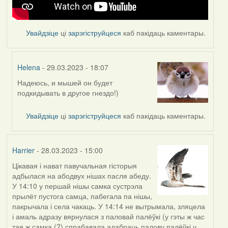
Увайдзіце
ці
зарэгіструйцеся
каб пакідаць каментары.
Helena
- 29.03.2023 - 18:07
Надеюсь, и мышей он будет
In
подкидывать в другое гнездо!)
reply
to
Увайдзіце
ці
зарэгіструйцеся
каб пакідаць каментары.
by
Feather
Harrier
- 28.03.2023 - 15:00
Цікавая і нават павучальная гісторыя
адбылася на абодвух нішах пасля абеду.
У 14:10 у першай нішы самка сустрэла
прылёт пустога самца, пабегала па нішы,
пакрычала і села чакаць. У 14:14 не вытрымала, зляцела
і амаль адразу вярнулася з паловай палёўкі (у гэты ж час
тая ж самка (?) спрабавала адабраць палову палёўкі у