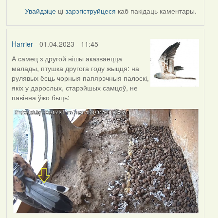
Увайдзіце
ці
зарэгіструйцеся
каб пакідаць каментары.
Harrier
- 01.04.2023 - 11:45
А самец з другой нішы аказваецца
малады, птушка другога году жыцця: на
рулявых ёсць чорныя папярэчныя палоскі,
якіх у дарослых, старэйшых самцоў, не
павінна ўжо быць: