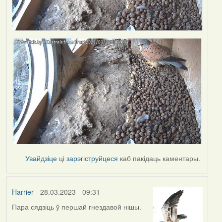
Увайдзіце
ці
зарэгіструйцеся
каб пакідаць каментары.
Harrier
- 28.03.2023 - 09:31
Пара сядзіць ў першай гнездавой нішы.