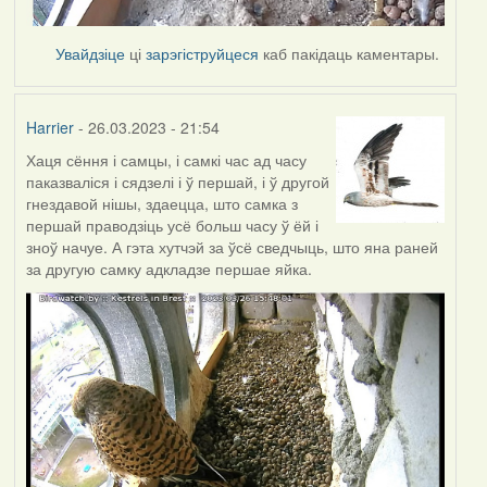
Увайдзіце
ці
зарэгіструйцеся
каб пакідаць каментары.
Harrier
- 26.03.2023 - 21:54
Хаця сёння і самцы, і самкі час ад часу
паказваліся і сядзелі і ў першай, і ў другой
гнездавой нішы, здаецца, што самка з
першай праводзіць усё больш часу ў ёй і
зноў начуе. А гэта хутчэй за ўсё сведчыць, што яна раней
за другую самку адкладзе першае яйка.