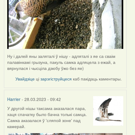
Ну і далей яны заляталі ў нішу - адляталі з яе са сваім
палавінкамі грызуна, пакуль самка адляцела з ежай, а
вярнулася і чысціла дзюбу ўжо без яе)
Увайдзіце
ці
зарэгіструйцеся
каб пакідаць каментары.
Harrier
- 28.03.2023 - 09:42
У другой нішы таксама аказалася пара,
хаця спачатку было бачна толькі самца.
Самка аказалася ў 'сляпой зоне' пад
камерай.