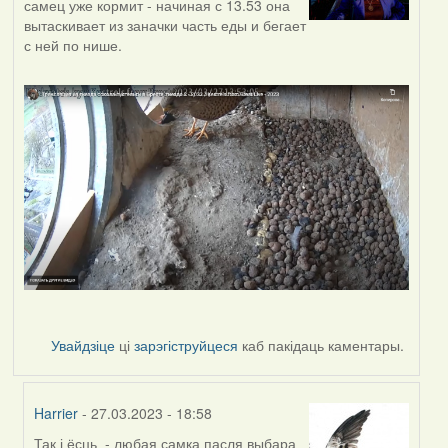
самец уже кормит - начиная с 13.53 она
вытаскивает из заначки часть еды и бегает
с ней по нише.
Увайдзіце
ці
зарэгіструйцеся
каб пакідаць каментары.
Harrier
- 27.03.2023 - 18:58
Так і ёсць - любая самка пасля выбара