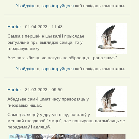
Увайдзіце
ці
зарэгіструйцеся
каб пакідаць каментары.
Harrier
- 01.04.2023 - 11:43
Самка з першай нішы калі і прысядае
рытуальна пры выглядзе самца, то ў
гнездавую ямку.
Але паглыбляць яе пакуль не збіраецца - рана яшчэ?
Увайдзіце
ці
зарэгіструйцеся
каб пакідаць каментары.
Harrier
- 31.03.2023 - 09:50
Абедзьве самкі шмат часу праводзяць у
гнездавых нішах.
Самец заляцеў у другую нішу, пастаяў у
меншай гнездавой ' ямцы', але пашыраць-паглыбляць яе
перадумаў і адляцеў.