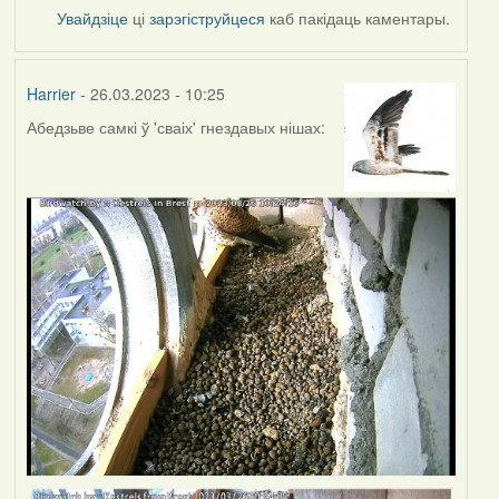
Увайдзіце
ці
зарэгіструйцеся
каб пакідаць каментары.
Harrier
- 26.03.2023 - 10:25
Абедзьве самкі ў 'сваіх' гнездавых нішах: