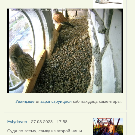
Увайдзіце
ці
зарэгіструйцеся
каб пакідаць каментары.
Estydaven
- 27.03.2023 - 17:58
Судя по всему, самку из второй ниши