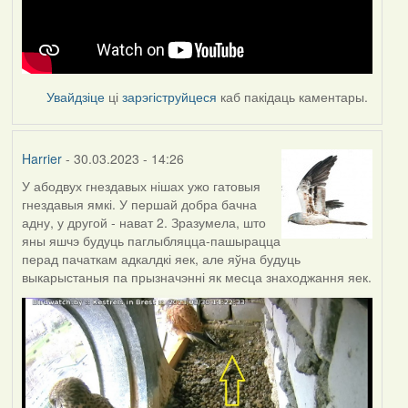
Увайдзіце
ці
зарэгіструйцеся
каб пакідаць каментары.
Harrier
- 30.03.2023 - 14:26
У абодвух гнездавых нішах ужо гатовыя
гнездавыя ямкі. У першай добра бачна
адну, у другой - нават 2. Зразумела, што
яны яшчэ будуць паглыбляцца-пашырацца
перад пачаткам адкалдкі яек, але яўна будуць
выкарыстаныя па прызначэнні як месца знаходжання яек.