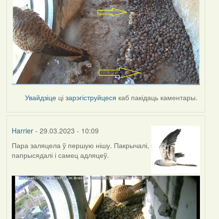
Увайдзіце
ці
зарэгіструйцеся
каб пакідаць каментары.
Harrier
- 29.03.2023 - 10:09
Пара заляцела ў першую нішу. Пакрычалі,
папрысядалі і самец адляцеў.