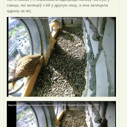
самца, які заляцеў з ёй у другую нішу, а яна заляцела
адразу за ім).