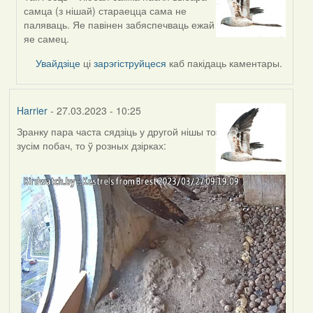
In
самца (з нішай) стараецца сама не
reply
паляваць. Яе павінен забяспечваць ежай
to
яе самец.
by
Estydaven
Увайдзіце
ці
зарэгіструйцеся
каб пакідаць каментары.
Harrier
- 27.03.2023 - 10:25
Зранку пара часта сядзіць у другой нішы то
зусім побач, то ў розных дзірках: