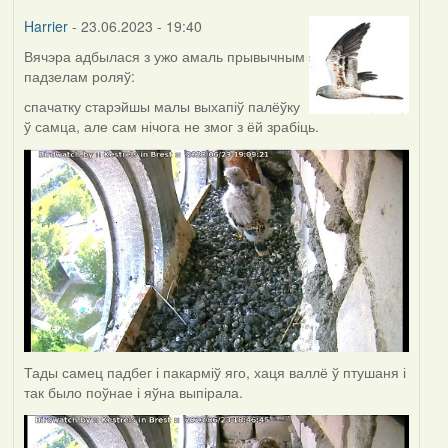
Harrier
- 23.06.2023 - 19:40
Вячэра адбылася з ужо амаль прывычным
падзелам роляў:
спачатку старэйшы малы выхапіў палёўку
ў самца, але сам нічога не змог з ёй зрабіць.
Тады самец падбег і пакарміў яго, хаця валлё ў птушаня і
так было поўнае і яўна выпірала.