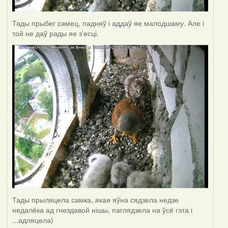
Тады прыбег самец, падняў і аддаў яе малодшаму. Але і
той не даў рады яе з'есці.
Тады прыляцела самка, якая яўна сядзела недзе
недалёка ад гнездавой нішы, паглядзела на ўсё гэта і
...адляцела)