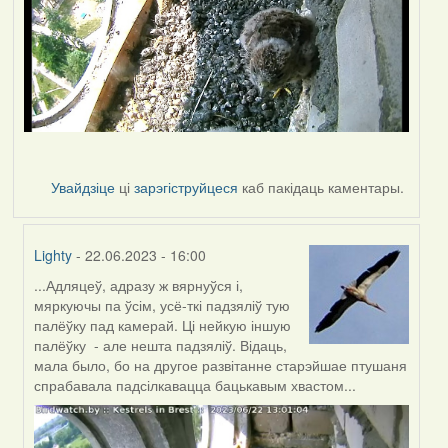
Увайдзіце
ці
зарэгіструйцеся
каб пакідаць каментары.
Lighty
- 22.06.2023 - 16:00
...Адляцеў, адразу ж вярнуўся і,
In
мяркуючы па ўсім, усё-ткі падзяліў тую
reply
палёўку пад камерай. Ці нейкую іншую
to
палёўку - але нешта падзяліў. Відаць,
by
мала было, бо на другое развітанне старэйшае птушаня
Harrier
спрабавала падсілкавацца бацькавым хвастом...