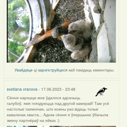
Увайдзіце
ці
зарэгіструйцеся
каб пакідаць каментары.
svetlana vranova
- 17.06.2023 - 23:48
Сёння нарэшце мне ўдалося адсачыць
галубоў, якія гняздуюцца пад другой камерай! Там усё
настолькі таямнічае, што кожны раз відаць толькі
кавалачак хваста... Аднак сёння я ўпершыню ўбачыла
змену партнёраў на яйках :)