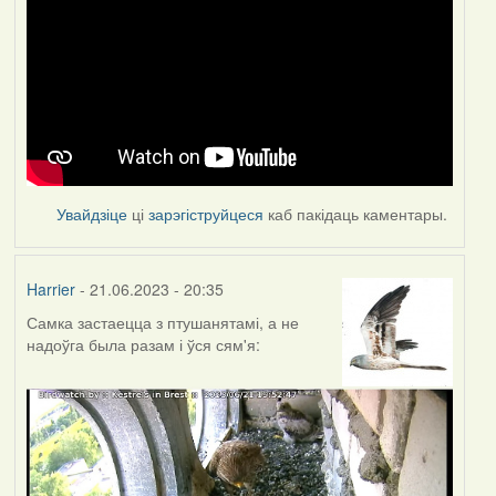
Увайдзіце
ці
зарэгіструйцеся
каб пакідаць каментары.
Harrier
- 21.06.2023 - 20:35
Самка застаецца з птушанятамі, а не
надоўга была разам і ўся сям'я: