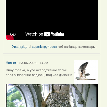
Увайдзіце
ці
зарэгіструйцеся
каб пакідаць каментары.
Harrier
- 23.06.2023 - 14:35
Ізноў горача, а ўсё ахалоджанне толькі
праз выпарэнне вадкасці пад час дыхання: