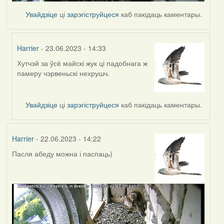
Увайдзіце
ці
зарэгіструйцеся
каб пакідаць каментары.
Harrier
- 23.06.2023 - 14:33
Хутчэй за ўсё майскі жук ці падобнага ж
In
памеру чэрвеньскі нехрушч.
reply
to
by
Увайдзіце
ці
зарэгіструйцеся
каб пакідаць каментары.
Lighty
Harrier
- 22.06.2023 - 14:22
Пасля абеду можна і паспаць)