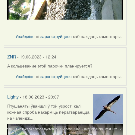
Увайдзіце
ці
зарэгіструйцеся
каб пакідаць каментары.
ZNR
- 19.06.2023 - 12:24
А кольцевание этой парочки планируется?
Увайдзіце
ці
зарэгіструйцеся
каб пакідаць каментары.
Lighty
- 18.06.2023 - 20:07
Птушаняты ўвайшлі ў той узрост, калі
кожная спроба накарміць ператвараецца
на чэлендж...