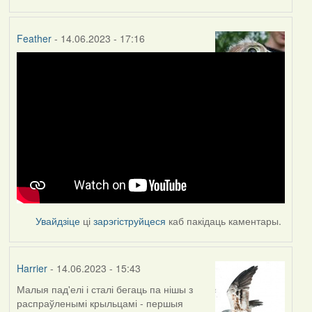
Feather
- 14.06.2023 - 17:16
Увайдзіце
ці
зарэгіструйцеся
каб пакідаць каментары.
Harrier
- 14.06.2023 - 15:43
Малыя пад'елі і сталі бегаць па нішы з
распраўленымі крыльцамі - першыя