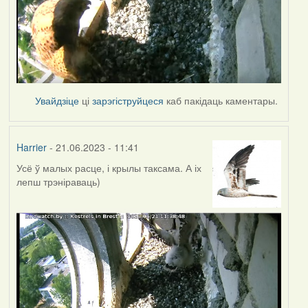
Увайдзіце
ці
зарэгіструйцеся
каб пакідаць каментары.
Harrier
- 21.06.2023 - 11:41
Усё ў малых расце, і крылы таксама. А іх
лепш трэніраваць)