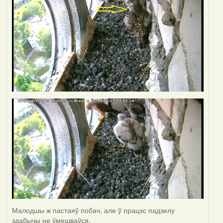
Малодшы ж пастаяў побач, але ў працэс падзелу
здабычы не ўмешваўся.