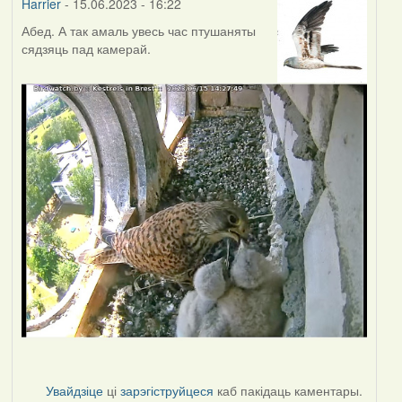
Harrier
- 15.06.2023 - 16:22
Абед. А так амаль увесь час птушаняты
сядзяць пад камерай.
Увайдзіце
ці
зарэгіструйцеся
каб пакідаць каментары.