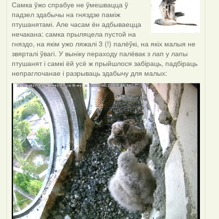
Самка ўжо спрабуе не ўмешвацца ў
падзел здабычы на гняздзе паміж
птушанятамі. Але часам ён адбываецца
нечакана: самка прыляцела пустой на
гняздо, на якім ужо ляжалі 3 (!) палёўкі, на якіх малыя не
звярталі ўвагі. У выніку пераходу палёвак з лап у лапы
птушанят і самкі ёй усё ж прыйшлося забіраць, падбіраць
непраглочанае і разрываць здабычу для малых: