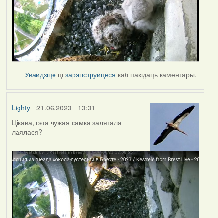
Увайдзіце
ці
зарэгіструйцеся
каб пакідаць каментары.
Lighty
- 21.06.2023 - 13:31
Цікава, гэта чужая самка залятала
лаялася?