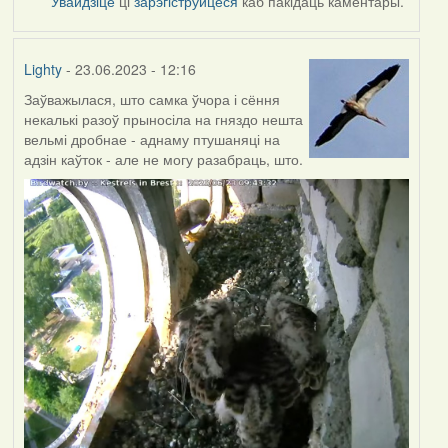
Увайдзіце
ці
зарэгіструйцеся
каб пакідаць каментары.
Lighty
- 23.06.2023 - 12:16
Заўважылася, што самка ўчора і сёння
некалькі разоў прыносіла на гняздо нешта
вельмі дробнае - аднаму птушаняці на
адзін каўток - але не могу разабраць, што.