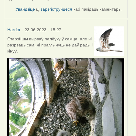
Увайдзіце
ці
зарэгіструйцеся
каб пакідаць каментары.
Harrier
- 23.06.2023 - 15:27
Старэйшы вырваў палёўку ў самца, але ні
разрваць сам, ні праглынуць не даў рады і
кінуў.