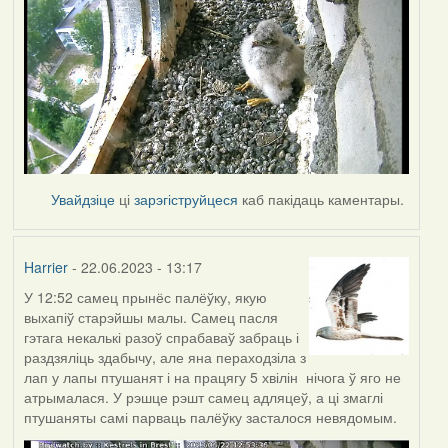
Увайдзіце
ці
зарэгіструйцеся
каб пакідаць каментары.
Harrier
- 22.06.2023 - 13:17
У 12:52 самец прынёс палёўку, якую
выхапіў старэйшы малы. Самец пасля
гэтага некалькі разоў спрабаваў забраць і
раздзяліць здабычу, але яна пераходзіла з
лап у лапы птушанят і на працягу 5 хвілін нічога ў яго не
атрымалася. У рэшце рэшт самец адляцеў, а ці змаглі
птушаняты самі парваць палёўку засталося невядомым.