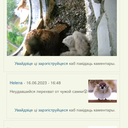
Увайдзіце
ці
зарэгіструйцеся
каб пакідаць каментары.
Helena
- 16.06.2023 - 16:48
Неудавшийся перехват от чужой самки😲
In
reply
to
Увайдзіце
ці
зарэгіструйцеся
каб пакідаць каментары.
by
Lighty