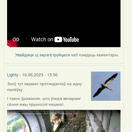
Увайдзіце
ці
зарэгіструйцеся
каб пакідаць каментары.
Lighty
- 16.06.2023 - 15:56
Зноў тут зашмат прэтэндэнтаў на адну
палёўку.
І такое ўражанне, што ўчора вечарам/
сёння ежы прыносілі няшмат.