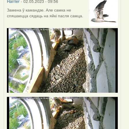
Harrier
- 02.05.2023 - 09:56
Замена ў камандзе. Але самка не
спяшаецца сядаць на яйкі пасля самца.