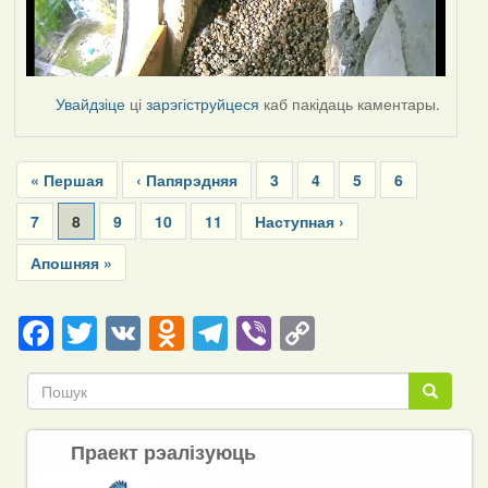
Увайдзіце
ці
зарэгіструйцеся
каб пакідаць каментары.
Pagination
First
« Першая
Previous
‹ Папярэдняя
Page
3
Page
4
Page
5
Page
6
page
page
Page
7
Current
8
Page
9
Page
10
Page
11
Next
Наступная ›
page
page
Last
Апошняя »
page
Facebook
Twitter
VK
Odnoklassniki
Telegram
Viber
Copy
Link
Пошук
Пошук
Праект рэалізуюць