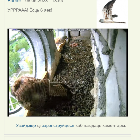
Harrier
- 06.05.2023 - 13:53
УРРРААА! Ёсць 6 яек!
Увайдзіце
ці
зарэгіструйцеся
каб пакідаць каментары.