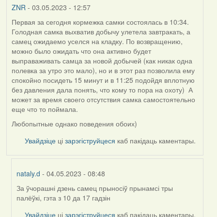
ZNR
- 03.05.2023 - 12:57
Первая за сегодня кормежка самки состоялась в 10:34.
Голодная самка выхватив добычу улетела завтракать, а
самец ожидаемо уселся на кладку. По возвращению,
можно было ожидать что она активно будет
выправаживать самца за новой добычей (как никак одна
полевка за утро это мало), но и в этот раз позволила ему
спокойно посидеть 15 минут и в 11:25 подойдя вплотную
без давления дала понять, что кому то пора на охоту) А
может за время своего отсутствия самка самостоятельно
еще что то поймала.
Любопытные однако поведения обоих)
Увайдзіце
ці
зарэгіструйцеся
каб пакідаць каментары.
nataly.d
- 04.05.2023 - 08:48
За ўчорашні дзень самец прыносіў прынамсі тры
In
палёўкі, гэта з 10 да 17 гадзін
reply
to
Увайдзіце
ці
зарэгіструйцеся
каб пакідаць каментары.