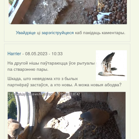
Увайдзіце
ці
зарэгіструйцеся
каб пакідаць каментары.
Harrier
- 08.05.2023 - 10:33
На другой нішы паўтараюцца ўсе рытуалы
па стварэнню пары.
Шкада, што невядома хто з былых
партнёраў застаўся, а хто новы. А можа новыя абодва?