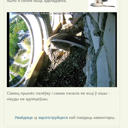
было б сёння быць адкладзена:
Самец прынёс палёўку і самка пачала яе есці ў нішы -
нікуды не адляцеўшы.
Увайдзіце
ці
зарэгіструйцеся
каб пакідаць каментары.