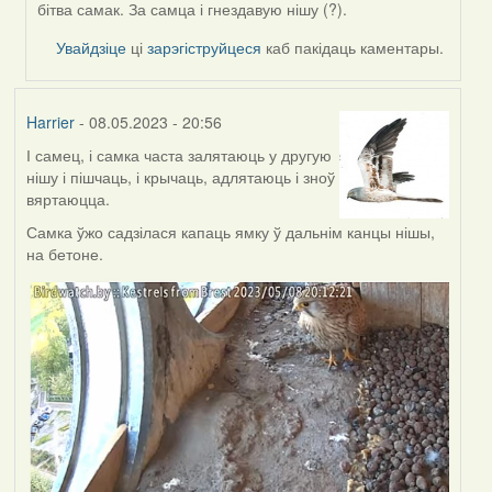
by
бітва самак. За самца і гнездавую нішу (?).
Feather
Увайдзіце
ці
зарэгіструйцеся
каб пакідаць каментары.
Harrier
- 08.05.2023 - 20:56
І самец, і самка часта залятаюць у другую
нішу і пішчаць, і крычаць, адлятаюць і зноў
вяртаюцца.
Самка ўжо садзілася капаць ямку ў дальнім канцы нішы,
на бетоне.