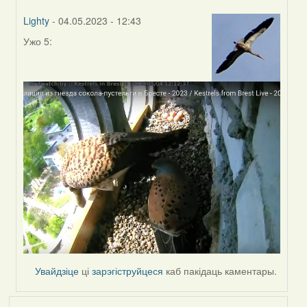
Lighty
- 04.05.2023 - 12:43
Ужо 5:
In
reply
to
by
Harrier
Увайдзіце
ці
зарэгіструйцеся
каб пакідаць каментары.