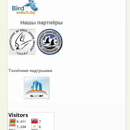
Нашы партнёры
Тэхнічная падтрымка