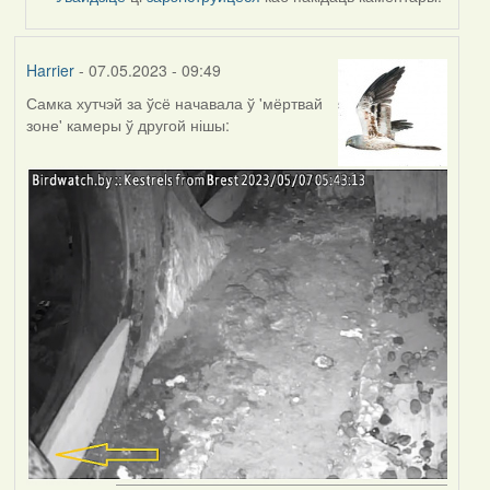
Harrier
- 07.05.2023 - 09:49
Самка хутчэй за ўсё начавала ў 'мёртвай
зоне' камеры ў другой нішы: