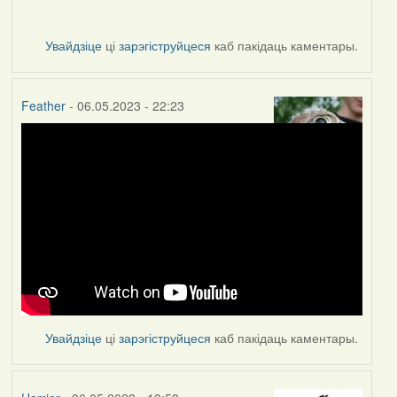
Увайдзіце
ці
зарэгіструйцеся
каб пакідаць каментары.
Feather
- 06.05.2023 - 22:23
Увайдзіце
ці
зарэгіструйцеся
каб пакідаць каментары.