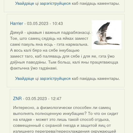
Увайдзіце
ці
зарэгіструйцеся
каб пакідаць каментары.
Harrier
- 03.05.2023 - 10:43
Дзякуй - цікавыя і важныя падрабязнасці.
In
Тое, што самец сядзіць на яйках замест
reply
самкі пакуль яна есць - гэта нармальна.
to
А вось калі бярэ на сябе інкубацыю
by
замест таго, каб паляваць для сябе і для яе, гэта ўжо
ZNR
дзіўныя паводзіны. Тым больш, калі яны працягваюцца
фактычна ўжо гадзінамі.
Увайдзіце
ці
зарэгіструйцеся
каб пакідаць каментары.
ZNR
- 03.05.2023 - 12:47
Интересно, а физиологически способен ли самец
In
выполнять полноценную инкубацию? То что он сидит
reply
на кладке - может это лишь такой способ отдыха,
to
совмещенный с охраной гнезда и защитой яиц от
by
излишнего перегрева/переохлаждения окружающей