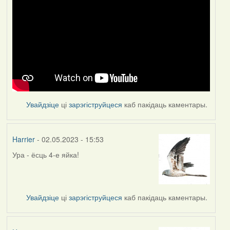
Увайдзіце
ці
зарэгіструйцеся
каб пакідаць каментары.
Harrier
- 02.05.2023 - 15:53
Ура - ёсць 4-е яйка!
Увайдзіце
ці
зарэгіструйцеся
каб пакідаць каментары.