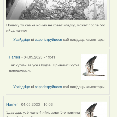
Почему то самка ночью не греет кладку, может после 5го
яйца начнет.
Увайдзіце
ці
зарэгіструйцеся
каб пакідаць каментары.
Harrier
- 04.05.2023 - 19:41
Так хутчэй за ўсё і будзе. Прынамсі хутка
In
даведаемся.
reply
to
by
Увайдзіце
ці
зарэгіструйцеся
каб пакідаць каментары.
ZNR
Harrier
- 04.05.2023 - 10:03
Здаецца, усё яшчэ 4 яйкі, хаця 5-е павінна