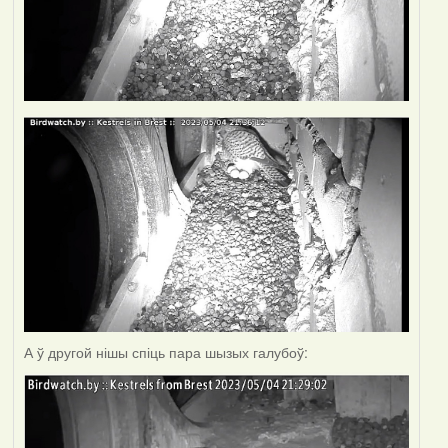
А ў другой нішы спіць пара шызых галубоў: