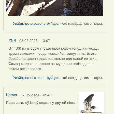
Увайдзіце
ці
зарэгіструйцеся
каб пакідаць каментары.
ZNR
- 08.05.2023 - 13:07
В 11:00 на втором гнезде произошел конфликт между
In
двумя самками, продолжавшийся минут пять. Благо,
reply
борьба не закончилась фатально для одной из птиц.
to
Самец сперва в стороне возмущенно наблюдал, а
by
потом ретировался.
Harrier
Увайдзіце
ці
зарэгіструйцеся
каб пакідаць каментары.
Harrier
- 07.05.2023 - 15:46
Пара cакалоў ізноў сядзіць у другой нішы.