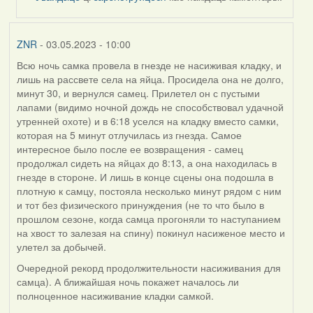
by
ZNR
ZNR
- 03.05.2023 - 10:00
Всю ночь самка провела в гнезде не насиживая кладку, и
лишь на рассвете села на яйца. Просидела она не долго,
минут 30, и вернулся самец. Прилетел он с пустыми
лапами (видимо ночной дождь не способствовал удачной
утренней охоте) и в 6:18 уселся на кладку вместо самки,
которая на 5 минут отлучилась из гнезда. Самое
интересное было после ее возвращения - самец
продолжал сидеть на яйцах до 8:13, а она находилась в
гнезде в стороне. И лишь в конце сцены она подошла в
плотную к самцу, постояла несколько минут рядом с ним
и тот без физического принуждения (не то что было в
прошлом сезоне, когда самца прогоняли то наступанием
на хвост то залезая на спину) покинул насиженое место и
улетел за добычей.
Очередной рекорд продолжительности насиживания для
самца). А ближайшая ночь покажет началось ли
полноценное насиживание кладки самкой.