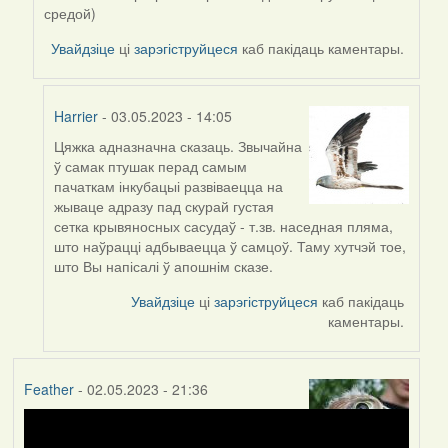
Harrier
средой)
Увайдзіце
ці
зарэгіструйцеся
каб пакідаць каментары.
Harrier
- 03.05.2023 - 14:05
Цяжка адназначна сказаць. Звычайна
In
ў самак птушак перад самым
reply
пачаткам інкубацыі развіваецца на
to
жываце адразу пад скурай густая
by
сетка крывяносных сасудаў - т.зв. наседная пляма,
ZNR
што наўрацці адбываецца ў самцоў. Таму хутчэй тое,
што Вы напісалі ў апошнім сказе.
Увайдзіце
ці
зарэгіструйцеся
каб пакідаць
каментары.
Feather
- 02.05.2023 - 21:36