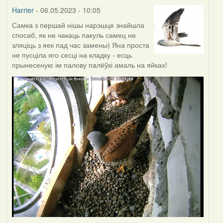
Harrier
- 06.05.2023 - 10:05
Самка з першай нішы нарэшце знайшла
спосаб, як не чакаць пакуль самец не
зляціць з яек пад час замены) Яна проста
не пусціла яго сесці на кладку - есць
прынесеную ім палову палёўкі амаль на яйках!