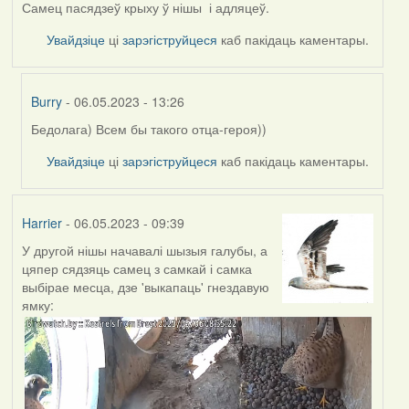
Самец пасядзеў крыху ў нішы і адляцеў.
Увайдзіце
ці
зарэгіструйцеся
каб пакідаць каментары.
Burry
- 06.05.2023 - 13:26
Бедолага) Всем бы такого отца-героя))
In
reply
Увайдзіце
ці
зарэгіструйцеся
каб пакідаць каментары.
to
by
Harrier
Harrier
- 06.05.2023 - 09:39
У другой нішы начавалі шызыя галубы, а
цяпер сядзяць самец з самкай і самка
выбірае месца, дзе 'выкапаць' гнездавую
ямку: