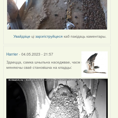
Увайдзіце
ці
зарэгіструйцеся
каб пакідаць каментары.
Harrier
- 04.05.2023 - 21:57
Здаецца, самка шчыльна наседжвае, часм
мяняючы сваё становішча на кладцы: