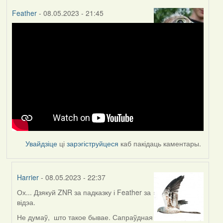
Feather
- 08.05.2023 - 21:45
Увайдзіце
ці
зарэгіструйцеся
каб пакідаць каментары.
Harrier
- 08.05.2023 - 22:37
Ох... Дзякуй ZNR за падказку і Feather за
In
відэа.
reply
to
Не думаў, што такое бывае. Сапраўдная