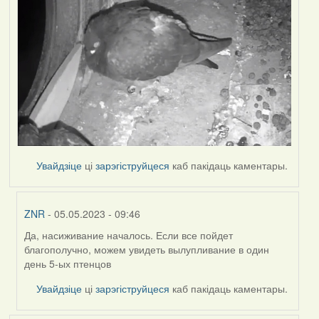
Увайдзіце
ці
зарэгіструйцеся
каб пакідаць каментары.
ZNR
- 05.05.2023 - 09:46
Да, насиживание началось. Если все пойдет
In
благополучно, можем увидеть вылупливание в один
reply
день 5-ых птенцов
to
by
Увайдзіце
ці
зарэгіструйцеся
каб пакідаць каментары.
Harrier