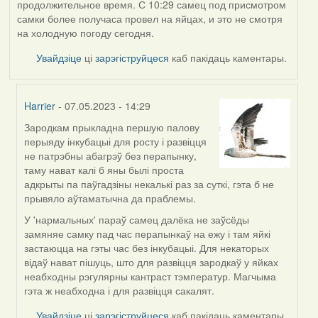
продолжительное время. С 10:29 самец под присмотром
самки более получаса провел на яйцах, и это не смотря
на холодную погоду сегодня.
Увайдзіце
ці
зарэгіструйцеся
каб пакідаць каментары.
Harrier
- 07.05.2023 - 14:29
Зародкам прыкладна першую палову
In
перыяду інкубацыі для росту і развіцця
reply
не патрэбны абагрэў без перапынку,
to
таму нават калі б яны былі проста
by
адкрыты па паўгадзіны некалькі раз за суткі, гэта б не
ZNR
прывяло аўтаматычна да праблемы.
У 'нармальных' параў самец далёка не заўсёды
замяняе самку пад час перапынкаў на ежу і там яйкі
застаюцца на гэты час без інкубацыі. Для некаторых
відаў нават пішуць, што для развіцця зародкаў у яйках
неабходны рэгулярны кантраст тэмператур. Магчыма
гэта ж неабходна і для развіцця сакалят.
Увайдзіце
ці
зарэгіструйцеся
каб пакідаць каментары.